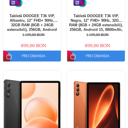
Tabletă DOOGEE T36 VIP,
Tabletă DOOGEE T36 VIP,
Albastru, 12" FHD+ 90Hz,
Negru, 12" FHD+ 90Hz, 32GB
32GB RAM (8GB + 24GB
RAM (8GB + 24GB extensibili),
extensibili), 256GB, Android
256GB, Android 15, 8800mAh,
15, 8800mAh, Dual SIM
Dual SIM
1.199,00 RON
1.199,00 RON
899,00 RON
899,00 RON
PRECOMANDA
PRECOMANDA