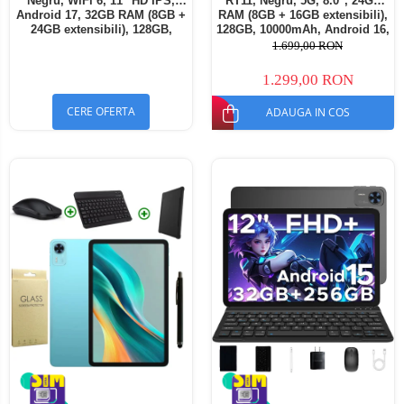
Negru, WiFi 6, 11" HD IPS,
RT11, Negru, 5G, 8.0", 24GB
Android 17, 32GB RAM (8GB +
RAM (8GB + 16GB extensibili),
24GB extensibili), 128GB,
128GB, 10000mAh, Android 16,
Octa-Core 2.0GHz, 8300mAh,
Cameră 16MP AI, Dock
1.699,00 RON
Încărcare Rapidă 18W,
Charging
Bluetooth 5.4
1.299,00 RON
CERE OFERTA
ADAUGA IN COS