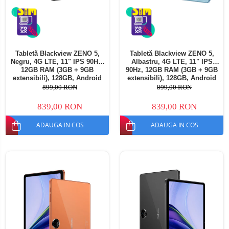
Tabletă Blackview ZENO 5,
Tabletă Blackview ZENO 5,
Negru, 4G LTE, 11" IPS 90Hz,
Albastru, 4G LTE, 11" IPS
12GB RAM (3GB + 9GB
90Hz, 12GB RAM (3GB + 9GB
extensibili), 128GB, Android
extensibili), 128GB, Android
16, Unisoc T7250, 8300mAh,
16, Unisoc T7250, 8300mAh,
899,00 RON
899,00 RON
Doke AI 2.0, Gemini AI, Dual
Doke AI 2.0, Gemini AI, Dual
SIM
SIM
839,00 RON
839,00 RON
ADAUGA IN COS
ADAUGA IN COS