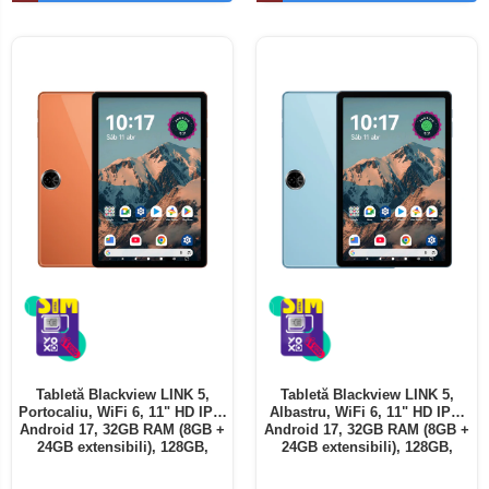
Telefoane mobile ALTE BRANDURI
Tabletă Blackview LINK 5,
Tabletă Blackview LINK 5,
Portocaliu, WiFi 6, 11" HD IPS,
Albastru, WiFi 6, 11" HD IPS,
Android 17, 32GB RAM (8GB +
Android 17, 32GB RAM (8GB +
24GB extensibili), 128GB,
24GB extensibili), 128GB,
Octa-Core 2.0GHz, 8300mAh,
Octa-Core 2.0GHz, 8300mAh,
Încărcare Rapidă 18W,
Încărcare Rapidă 18W,