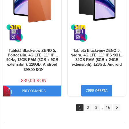
Tabletă Blackview ZENO 5,
Tabletă Blackview ZENO 5,
Portocaliu, 4G LTE, 11" IPS
Negru, 4G LTE, 11" IPS 90Hz,
90Hz, 12GB RAM (3GB + 9GB
32GB RAM (8GB + 24GB
extensibili), 128GB, Android
extensibili), 128GB, Android
16, Unisoc T7250, 8300mAh,
16, Unisoc T7250, 8300mAh,
899,00 RON
Doke AI 2.0, Gemini AI, Dual
Doke AI 2.0, Gemini AI, Dual
SIM
SIM
839,00 RON
CERE OFERTA
PRECOMANDA
1
2
3
16
...