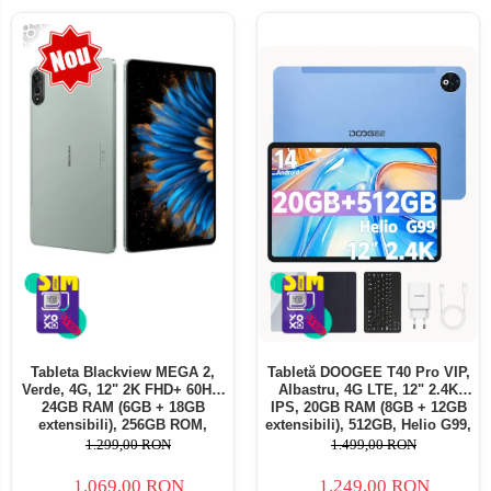
-18%
Tableta Blackview MEGA 2,
Tabletă DOOGEE T40 Pro VIP,
Verde, 4G, 12" 2K FHD+ 60Hz,
Albastru, 4G LTE, 12" 2.4K
24GB RAM (6GB + 18GB
IPS, 20GB RAM (8GB + 12GB
extensibili), 256GB ROM,
extensibili), 512GB, Helio G99,
Android 15, Unisoc T615,
10800mAh, 33W, Android 14,
1.299,00 RON
1.499,00 RON
16MP+8MP, 9000mAh, 18W,
Dual SIM
Stylus, Face Unlock, Dual SIM
1.069,00 RON
1.249,00 RON