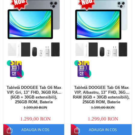
Telefoane mobile Oukitel
Telefoane mobile Ulefone
Telefoane mobile Unihertz
Telefoane mobile Cubot
Telefoane mobile Blackview
Telefoane mobile OSCAL
Telefoane mobile Fossibot
Telefoane mobile Lagenio
Telefoane mobile Samsung
Telefoane mobile iSEN
Telefoane mobile F150
Tabletă DOOGEE Tab G6 Max
Tabletă DOOGEE Tab G6 Max
Telefoane mobile HUAWEI
VIP, Gri, 13" FHD, 36GB RAM
VIP, Albastru, 13" FHD, 36GB
Telefoane mobile iHunt
(6GB + 30GB extensibili),
RAM (6GB + 30GB extensibili),
256GB ROM, Baterie
256GB ROM, Baterie
Telefoane mobile Xiaomi
10800mAh, Android, Wi-Fi
10800mAh, Android, Wi-Fi
1.599,00 RON
1.599,00 RON
Telefoane mobile AGM
1.299,00 RON
1.299,00 RON
Telefoane mobile Realme
ADAUGA IN COS
ADAUGA IN COS
Telefoane mobile ZTE Nubia