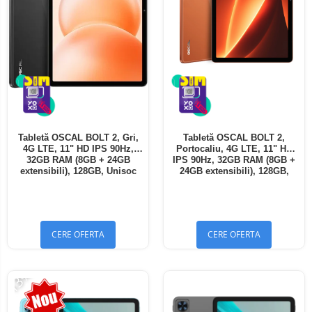
Tabletă OSCAL BOLT 2, Gri,
Tabletă OSCAL BOLT 2,
4G LTE, 11" HD IPS 90Hz,
Portocaliu, 4G LTE, 11" HD
32GB RAM (8GB + 24GB
IPS 90Hz, 32GB RAM (8GB +
extensibili), 128GB, Unisoc
24GB extensibili), 128GB,
T7250, 8300mAh, Android 16,
Unisoc T7250, 8300mAh,
Dual SIM
Android 16, Dual SIM
CERE OFERTA
CERE OFERTA
-13%