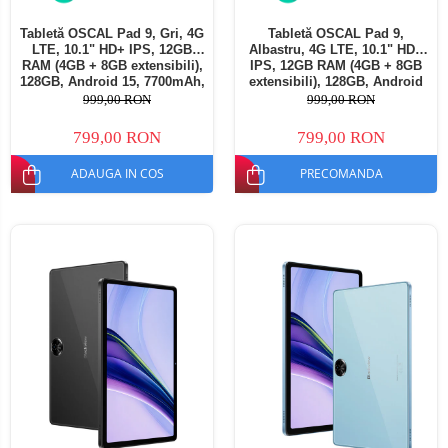
Tabletă OSCAL Pad 9, Gri, 4G
Tabletă OSCAL Pad 9,
LTE, 10.1" HD+ IPS, 12GB
Albastru, 4G LTE, 10.1" HD+
RAM (4GB + 8GB extensibili),
IPS, 12GB RAM (4GB + 8GB
128GB, Android 15, 7700mAh,
extensibili), 128GB, Android
Dual SIM
15, 7700mAh, Dual SIM
999,00 RON
999,00 RON
799,00 RON
799,00 RON
ADAUGA IN COS
PRECOMANDA