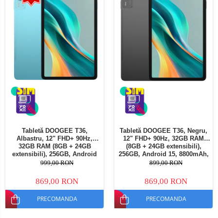
Tabletă DOOGEE T36,
Tabletă DOOGEE T36, Negru,
Albastru, 12" FHD+ 90Hz,
12" FHD+ 90Hz, 32GB RAM
32GB RAM (8GB + 24GB
(8GB + 24GB extensibili),
extensibili), 256GB, Android
256GB, Android 15, 8800mAh,
15, 8800mAh, Dual SIM
Dual SIM
999,00 RON
899,00 RON
869,00 RON
869,00 RON
PRECOMANDA
PRECOMANDA