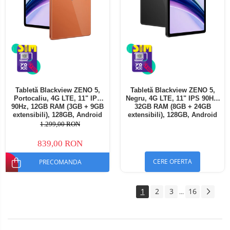
Tabletă Blackview ZENO 5,
Tabletă Blackview ZENO 5,
Portocaliu, 4G LTE, 11" IPS
Negru, 4G LTE, 11" IPS 90Hz,
90Hz, 12GB RAM (3GB + 9GB
32GB RAM (8GB + 24GB
extensibili), 128GB, Android
extensibili), 128GB, Android
16, Unisoc T7250, 8300mAh,
16, Unisoc T7250, 8300mAh,
1.299,00 RON
Doke AI 2.0, Gemini AI, Dual
Doke AI 2.0, Gemini AI, Dual
SIM
SIM
839,00 RON
CERE OFERTA
PRECOMANDA
1
2
3
16
...