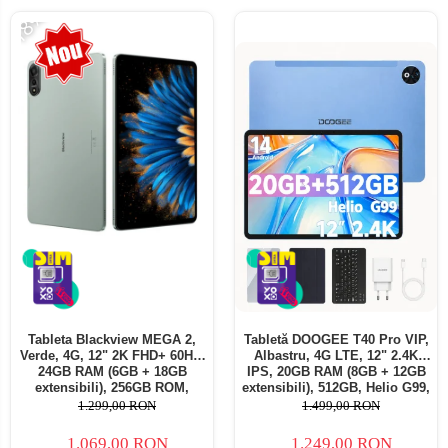
-18%
Tableta Blackview MEGA 2,
Tabletă DOOGEE T40 Pro VIP,
Verde, 4G, 12" 2K FHD+ 60Hz,
Albastru, 4G LTE, 12" 2.4K
24GB RAM (6GB + 18GB
IPS, 20GB RAM (8GB + 12GB
extensibili), 256GB ROM,
extensibili), 512GB, Helio G99,
Android 15, Unisoc T615,
10800mAh, 33W, Android 14,
1.299,00 RON
1.499,00 RON
16MP+8MP, 9000mAh, 18W,
Dual SIM
Stylus, Face Unlock, Dual SIM
1.069,00 RON
1.249,00 RON