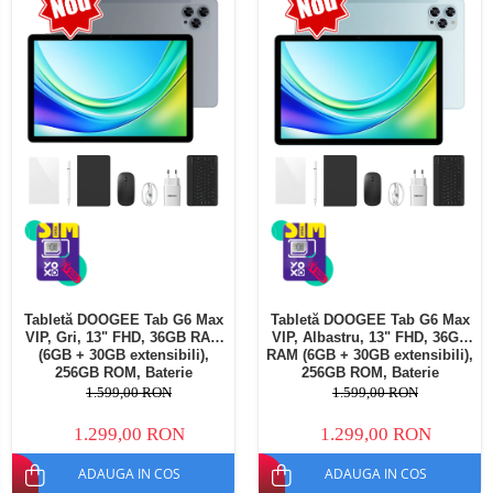
Telefoane mobile Oukitel
Telefoane mobile Ulefone
Telefoane mobile Unihertz
Telefoane mobile Cubot
Telefoane mobile Blackview
Telefoane mobile OSCAL
Telefoane mobile Fossibot
Telefoane mobile Lagenio
Telefoane mobile Samsung
Telefoane mobile iSEN
Telefoane mobile F150
Tabletă DOOGEE Tab G6 Max
Tabletă DOOGEE Tab G6 Max
Telefoane mobile HUAWEI
VIP, Gri, 13" FHD, 36GB RAM
VIP, Albastru, 13" FHD, 36GB
Telefoane mobile iHunt
(6GB + 30GB extensibili),
RAM (6GB + 30GB extensibili),
256GB ROM, Baterie
256GB ROM, Baterie
Telefoane mobile Xiaomi
10800mAh, Android, Wi-Fi
10800mAh, Android, Wi-Fi
1.599,00 RON
1.599,00 RON
Telefoane mobile AGM
1.299,00 RON
1.299,00 RON
Telefoane mobile Realme
ADAUGA IN COS
ADAUGA IN COS
Telefoane mobile ZTE Nubia