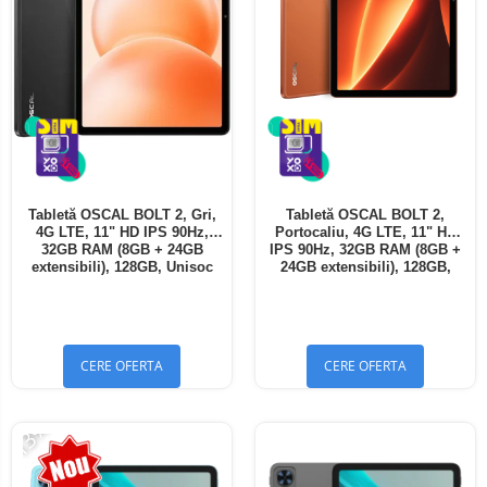
Tabletă OSCAL BOLT 2, Gri,
Tabletă OSCAL BOLT 2,
4G LTE, 11" HD IPS 90Hz,
Portocaliu, 4G LTE, 11" HD
32GB RAM (8GB + 24GB
IPS 90Hz, 32GB RAM (8GB +
extensibili), 128GB, Unisoc
24GB extensibili), 128GB,
T7250, 8300mAh, Android 16,
Unisoc T7250, 8300mAh,
Dual SIM
Android 16, Dual SIM
CERE OFERTA
CERE OFERTA
-13%