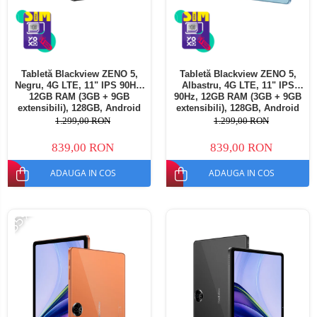
Tabletă Blackview ZENO 5,
Tabletă Blackview ZENO 5,
Negru, 4G LTE, 11" IPS 90Hz,
Albastru, 4G LTE, 11" IPS
12GB RAM (3GB + 9GB
90Hz, 12GB RAM (3GB + 9GB
extensibili), 128GB, Android
extensibili), 128GB, Android
16, Unisoc T7250, 8300mAh,
16, Unisoc T7250, 8300mAh,
1.299,00 RON
1.299,00 RON
Doke AI 2.0, Gemini AI, Dual
Doke AI 2.0, Gemini AI, Dual
SIM
SIM
839,00 RON
839,00 RON
ADAUGA IN COS
ADAUGA IN COS
-35%