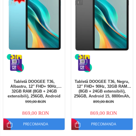
Tabletă DOOGEE T36,
Tabletă DOOGEE T36, Negru,
Albastru, 12" FHD+ 90Hz,
12" FHD+ 90Hz, 32GB RAM
32GB RAM (8GB + 24GB
(8GB + 24GB extensibili),
extensibili), 256GB, Android
256GB, Android 15, 8800mAh,
15, 8800mAh, Dual SIM
Dual SIM
999,00 RON
899,00 RON
869,00 RON
869,00 RON
PRECOMANDA
PRECOMANDA