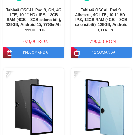
Tabletă OSCAL Pad 9, Gri, 4G
Tabletă OSCAL Pad 9,
LTE, 10.1" HD+ IPS, 12GB
Albastru, 4G LTE, 10.1" HD+
RAM (4GB + 8GB extensibili),
IPS, 12GB RAM (4GB + 8GB
128GB, Android 15, 7700mAh,
extensibili), 128GB, Android
Dual SIM
15, 7700mAh, Dual SIM
999,00 RON
999,00 RON
799,00 RON
799,00 RON
PRECOMANDA
PRECOMANDA
-35%
-35%