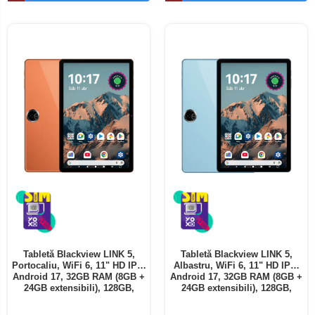
Telefoane mobile ALTE BRANDURI
Tabletă Blackview LINK 5,
Tabletă Blackview LINK 5,
Portocaliu, WiFi 6, 11" HD IPS,
Albastru, WiFi 6, 11" HD IPS,
Android 17, 32GB RAM (8GB +
Android 17, 32GB RAM (8GB +
24GB extensibili), 128GB,
24GB extensibili), 128GB,
Octa-Core 2.0GHz, 8300mAh,
Octa-Core 2.0GHz, 8300mAh,
Încărcare Rapidă 18W,
Încărcare Rapidă 18W,