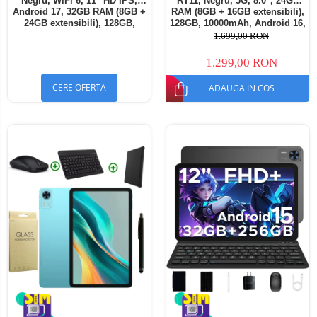
Negru, WiFi 6, 11" HD IPS,
RT11, Negru, 5G, 8.0", 24GB
Android 17, 32GB RAM (8GB +
RAM (8GB + 16GB extensibili),
24GB extensibili), 128GB,
128GB, 10000mAh, Android 16,
Octa-Core 2.0GHz, 8300mAh,
Cameră 16MP AI, Dock
1.699,00 RON
Încărcare Rapidă 18W,
Charging
Bluetooth 5.4
1.299,00 RON
CERE OFERTA
ADAUGA IN COS