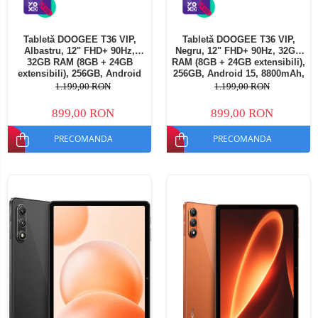
Tabletă DOOGEE T36 VIP,
Tabletă DOOGEE T36 VIP,
Albastru, 12" FHD+ 90Hz,
Negru, 12" FHD+ 90Hz, 32GB
32GB RAM (8GB + 24GB
RAM (8GB + 24GB extensibili),
extensibili), 256GB, Android
256GB, Android 15, 8800mAh,
15, 8800mAh, Dual SIM
Dual SIM
1.199,00 RON
1.199,00 RON
899,00 RON
899,00 RON
PRECOMANDA
PRECOMANDA