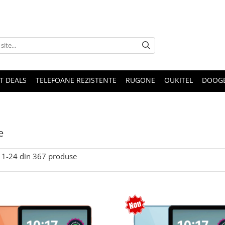
T DEALS
TELEFOANE REZISTENTE
RUGONE
OUKITEL
DOOG
e
1-
24
din
367
produse