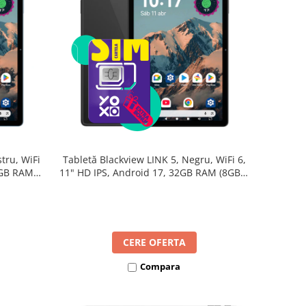
tru, WiFi
Tabletă Blackview LINK 5, Negru, WiFi 6,
2GB RAM
11" HD IPS, Android 17, 32GB RAM (8GB +
B, Octa-
24GB extensibili), 128GB, Octa-Core
re Rapidă
2.0GHz, 8300mAh, Încărcare Rapidă 18W,
Bluetooth 5.4
CERE OFERTA
Compara