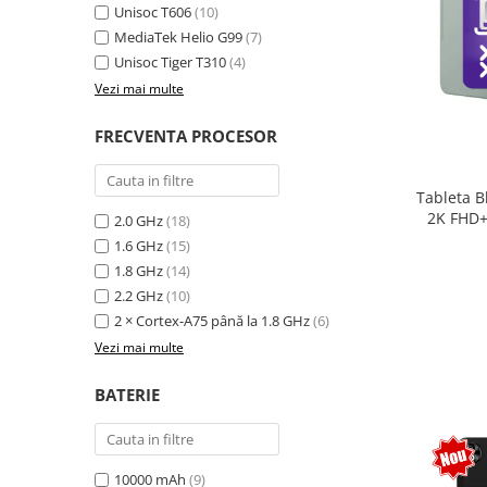
Unisoc T606
(10)
MediaTek Helio G99
(7)
Unisoc Tiger T310
(4)
Vezi mai multe
FRECVENTA PROCESOR
Tableta B
2K FHD+
2.0 GHz
(18)
extensi
1.6 GHz
(15)
Unisoc T
1.8 GHz
(14)
Sty
2.2 GHz
(10)
2 × Cortex-A75 până la 1.8 GHz
(6)
Vezi mai multe
BATERIE
10000 mAh
(9)