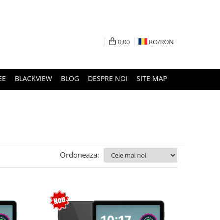
0,00
RO/
RON
EE
BLACKVIEW
BLOG
DESPRE NOI
SITE MAP
Ordoneaza: