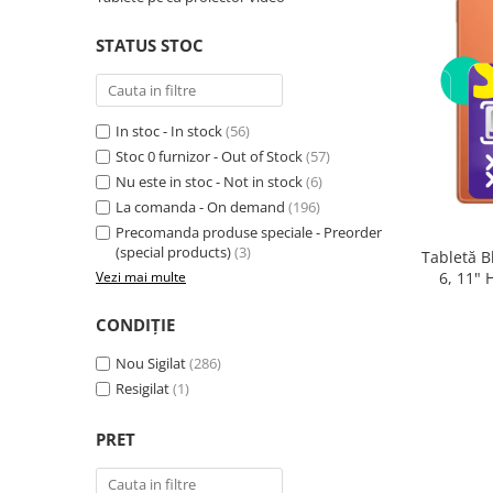
Telefoane mobile RugOne
Telefoane mobile Doogee
STATUS STOC
Telefoane mobile Oukitel
Telefoane mobile Ulefone
Telefoane mobile Unihertz
In stoc - In stock
(56)
Telefoane mobile Cubot
Stoc 0 furnizor - Out of Stock
(57)
Nu este in stoc - Not in stock
(6)
Telefoane mobile Blackview
La comanda - On demand
(196)
Telefoane mobile OSCAL
Precomanda produse speciale - Preorder
Telefoane mobile Fossibot
(special products)
(3)
Tabletă B
Telefoane mobile Lagenio
6, 11"
Vezi mai multe
(8GB + 
Telefoane mobile Samsung
Core 2.0
CONDIȚIE
Telefoane mobile iSEN
Telefoane mobile F150
Nou Sigilat
(286)
Telefoane mobile HUAWEI
Resigilat
(1)
Telefoane mobile iHunt
PRET
Telefoane mobile Xiaomi
Telefoane mobile AGM