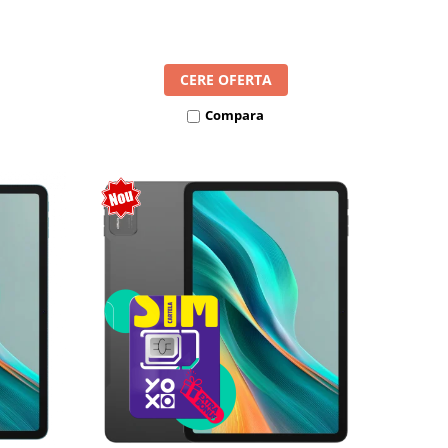
l SIM
8300mAh, Android 16, Dual SIM
CERE OFERTA
Compara