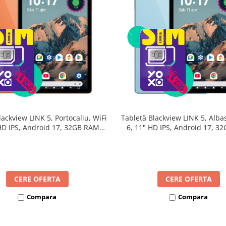
lackview LINK 5, Portocaliu, WiFi
Tabletă Blackview LINK 5, Albas
 HD IPS, Android 17, 32GB RAM
6, 11" HD IPS, Android 17, 3
24GB extensibili), 128GB, Octa-
(8GB + 24GB extensibili), 128G
GHz, 8300mAh, Încărcare Rapidă
Core 2.0GHz, 8300mAh, Încărca
18W, Bluetooth 5.4
18W, Bluetooth 5.4
CERE OFERTA
CERE OFERTA
Compara
Compara