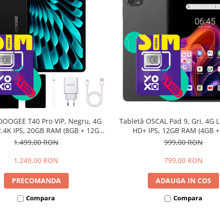
DOOGEE T40 Pro VIP, Negru, 4G
Tabletă OSCAL Pad 9, Gri, 4G L
 2.4K IPS, 20GB RAM (8GB + 12GB
HD+ IPS, 12GB RAM (4GB 
li), 512GB, Helio G99, 10800mAh,
extensibili), 128GB, Androi
1.499,00 RON
999,00 RON
W, Android 14, Dual SIM
7700mAh, Dual SIM
1.249,00 RON
799,00 RON
PRECOMANDA
ADAUGA IN COS
Compara
Compara