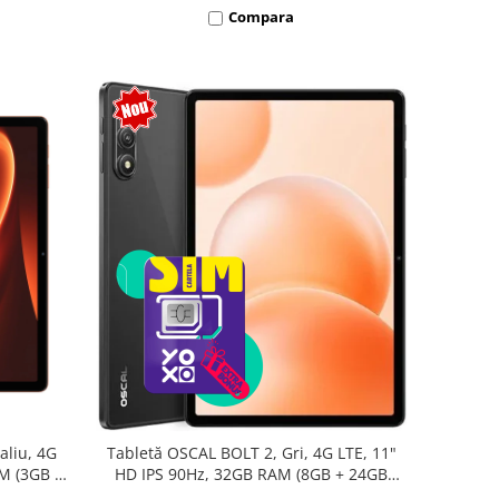
Compara
aliu, 4G
Tabletă OSCAL BOLT 2, Gri, 4G LTE, 11"
AM (3GB +
HD IPS 90Hz, 32GB RAM (8GB + 24GB
oc T7250,
extensibili), 128GB, Unisoc T7250,