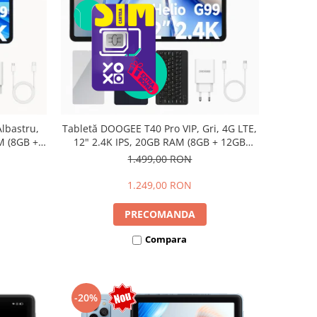
lbastru,
Tabletă DOOGEE T40 Pro VIP, Gri, 4G LTE,
M (8GB +
12" 2.4K IPS, 20GB RAM (8GB + 12GB
io G99,
extensibili), 512GB, Helio G99, 10800mAh,
1.499,00 RON
Dual SIM
33W, Android 14, Dual SIM
1.249,00 RON
PRECOMANDA
Compara
-20%