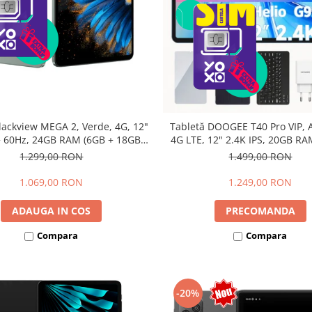
lackview MEGA 2, Verde, 4G, 12"
Tabletă DOOGEE T40 Pro VIP, A
 60Hz, 24GB RAM (6GB + 18GB
4G LTE, 12" 2.4K IPS, 20GB RA
bili), 256GB ROM, Android 15,
12GB extensibili), 512GB, Hel
1.299,00 RON
1.499,00 RON
615, 16MP+8MP, 9000mAh, 18W,
10800mAh, 33W, Android 14, 
lus, Face Unlock, Dual SIM
1.069,00 RON
1.249,00 RON
ADAUGA IN COS
PRECOMANDA
Compara
Compara
-20%