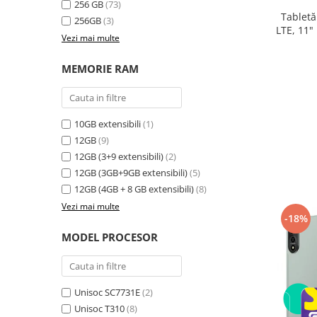
256 GB
(73)
electrică portabile
Tabletă
256GB
(3)
Panouri solare portabile
LTE, 11"
Vezi mai multe
24GB ext
Statii incarcare masini electrice
8300
Media player cu Android
MEMORIE RAM
TV Box
Accesorii
10GB extensibili
(1)
Miracast
12GB
(9)
Produse resigilate
12GB (3+9 extensibili)
(2)
Termometre non contact
12GB (3GB+9GB extensibili)
(5)
Aspiratoare robot, piese si accesorii
12GB (4GB + 8 GB extensibili)
(8)
Piese de schimb telefoane mobile
Vezi mai multe
-18%
MODEL PROCESOR
Unisoc SC7731E
(2)
Unisoc T310
(8)