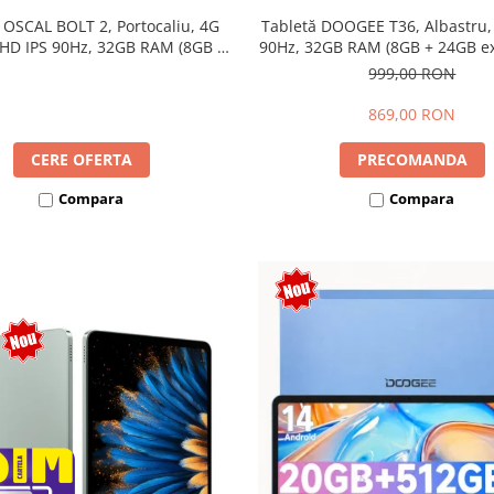
 OSCAL BOLT 2, Portocaliu, 4G
Tabletă DOOGEE T36, Albastru,
 HD IPS 90Hz, 32GB RAM (8GB +
90Hz, 32GB RAM (8GB + 24GB ext
ensibili), 128GB, Unisoc T7250,
256GB, Android 15, 8800mAh, 
999,00 RON
mAh, Android 16, Dual SIM
869,00 RON
CERE OFERTA
PRECOMANDA
Compara
Compara