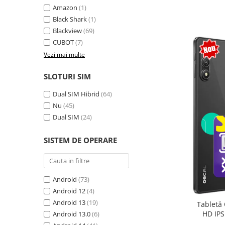
Amazon
(1)
Camere Supraveghere
Black Shark
(1)
Mini Video Camera
Blackview
(69)
CUBOT
(7)
Accesorii Camere Supraveghere
Vezi mai multe
Casti
Casti Wireless
SLOTURI SIM
Casti cu Fir
Dual SIM Hibrid
(64)
Casti Profesionale
Nu
(45)
Dual SIM
(24)
Ceasuri si Inele smart, bratari
fitness
SISTEM DE OPERARE
Smartwatch
Ceasuri Smart pentru copii
Bratari Fitness
Android
(73)
Inel Smart
Android 12
(4)
Android 13
(19)
Tabletă 
Accesorii Smartwatch
HD IPS
Android 13.0
(6)
Trotinete electrice si accesorii
exten