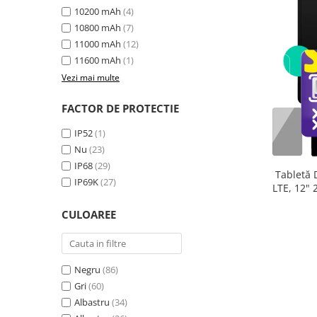
10200 mAh
(4)
10800 mAh
(7)
11000 mAh
(12)
11600 mAh
(1)
Vezi mai multe
FACTOR DE PROTECTIE
IP52
(1)
Nu
(23)
IP68
(29)
Tabletă 
IP69K
(27)
LTE, 12"
extensibi
CULOAREE
33
Negru
(86)
Gri
(60)
Albastru
(34)