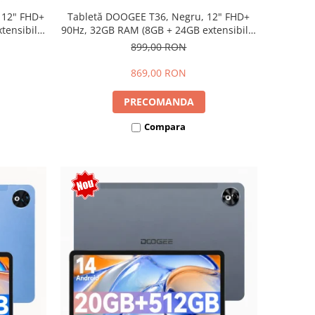
 12" FHD+
Tabletă DOOGEE T36, Negru, 12" FHD+
ensibili),
90Hz, 32GB RAM (8GB + 24GB extensibili),
Dual SIM
256GB, Android 15, 8800mAh, Dual SIM
899,00 RON
869,00 RON
PRECOMANDA
Compara