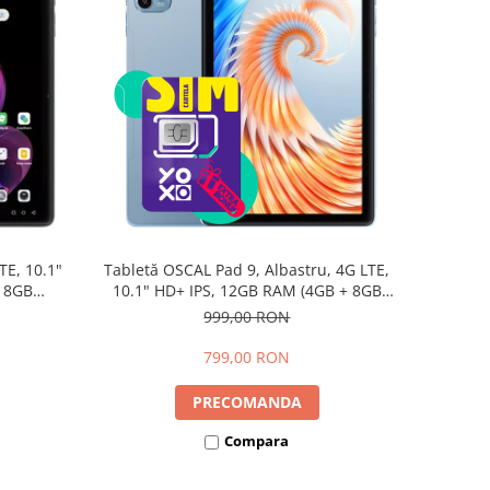
TE, 10.1"
Tabletă OSCAL Pad 9, Albastru, 4G LTE,
+ 8GB
10.1" HD+ IPS, 12GB RAM (4GB + 8GB
d 15,
extensibili), 128GB, Android 15,
999,00 RON
7700mAh, Dual SIM
799,00 RON
PRECOMANDA
Compara