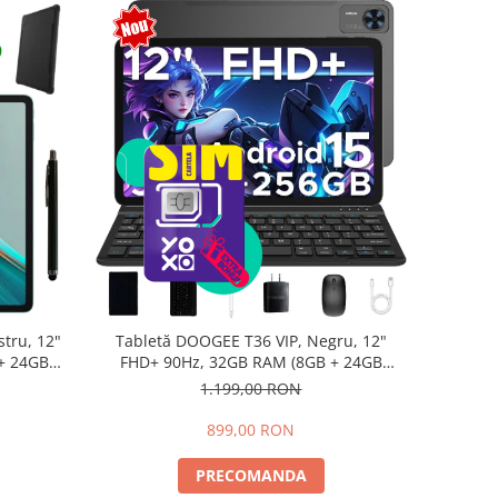
tru, 12"
Tabletă DOOGEE T36 VIP, Negru, 12"
+ 24GB
FHD+ 90Hz, 32GB RAM (8GB + 24GB
d 15,
extensibili), 256GB, Android 15,
1.199,00 RON
8800mAh, Dual SIM
899,00 RON
PRECOMANDA