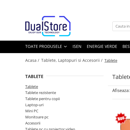
Toate Produsele
Noutati
Best Deals
Producatori Telefoane Mobila
TOATE PRODUSELE
ISEN
ENERGIE VERDE
BES
Telefoane mobile
Acasa /
Tablete, Laptopuri si Accesorii /
Tablete
Toate ( smart si clasice )
Telefoane Rezistente
Tablet
TABLETE
Telefoane cu proiector video
Tablete
Telefoane (Smartphone) 5G
Afiseaza:
Tablete rezistente
Telefoane cu camera termica
Tablete pentru copii
Laptop-uri
Telefoane clasice
Mini PC
Piese si accesorii telefoane mobile
Monitoare pc
Accesorii
Producatori telefoane
Tablete pc cu proiector video