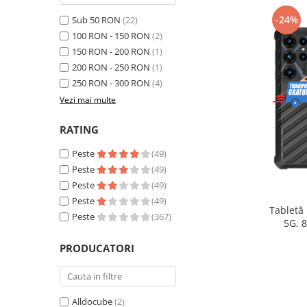
Telefoane mobile Realme
-24%
Sub 50 RON
(22)
Telefoane mobile ZTE Nubia
100 RON - 150 RON
(2)
Telefoane mobile ALTE BRANDURI
150 RON - 200 RON
(1)
Tablete PC, mini PC si laptopuri
200 RON - 250 RON
(1)
Tablete PC
250 RON - 300 RON
(4)
Tablete pc cu proiector video
Vezi mai multe
Tablete rezistente
RATING
Tablete pentru copii
Peste
(49)
Laptop-uri
Peste
(49)
Monitoare pc
Peste
(49)
Peste
(49)
Mini Pc
Tabletă
Peste
(367)
5G, 
Accesorii
extensib
PRODUCATORI
TV si Proiectoare Smart
16, Ca
Camere auto, home si sport
Camere auto DVR
Alldocube
(2)
Oglinzi auto smart cu camera