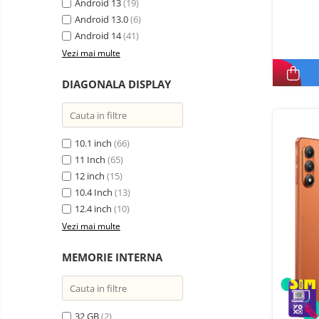
electrice
Android 13
(19)
Piese si accesorii
Android 13.0
Gadgets
(6)
Android 14
(41)
Smart Home
Vezi mai multe
Produse Ingrijire Personala
Accesorii Gadgets
DIAGONALA DISPLAY
Drone cu Camera
Baterii externe
10.1 inch
(66)
Accesorii Auto
11 Inch
(65)
Lifestyle
12 inch
(15)
Boxe Portabile
10.4 Inch
(13)
12.4 inch
(10)
Cititoare Cod Bare
Vezi mai multe
Navigații auto dedicate
Power station - Stații de
MEMORIE INTERNA
energie electrică portabile
Panouri solare portabile
Statii incarcare masini
32 GB
(2)