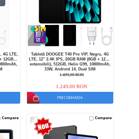
, 4G LTE,
Tabletă DOOGEE T40 Pro VIP, Negru, 4G
 + 12GB
LTE, 12" 2.4K IPS, 20GB RAM (8GB + 12GB
10800mAh,
extensibili), 512GB, Helio G99, 10800mAh,
IM
33W, Android 14, Dual SIM
1.499,00 RON
1.249,00 RON
PRECOMANDA
-35%
Compara
Compara