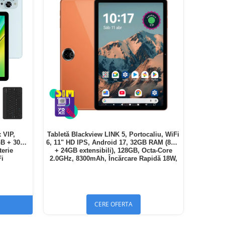
 VIP,
Tabletă Blackview LINK 5, Portocaliu, WiFi
GB + 30GB
6, 11" HD IPS, Android 17, 32GB RAM (8GB
terie
+ 24GB extensibili), 128GB, Octa-Core
Fi
2.0GHz, 8300mAh, Încărcare Rapidă 18W,
Bluetooth 5.4
CERE OFERTA