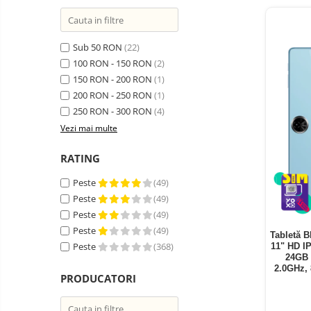
Telefoane mobile ZTE Nubia
Telefoane mobile ALTE
BRANDURI
Sub 50 RON
(22)
Tablete PC, mini PC si
100 RON - 150 RON
(2)
laptopuri
150 RON - 200 RON
(1)
Tablete PC
200 RON - 250 RON
(1)
Tablete pc cu proiector video
250 RON - 300 RON
(4)
Vezi mai multe
Tablete rezistente
Tablete pentru copii
RATING
Laptop-uri
Peste
(49)
Monitoare pc
Peste
(49)
Peste
(49)
Mini Pc
Peste
(49)
Tabletă B
Accesorii
Peste
(368)
11" HD I
24GB 
TV si Proiectoare Smart
2.0GHz,
PRODUCATORI
Camere auto, home si sport
Camere auto DVR