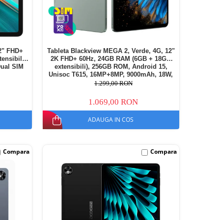
2" FHD+
Tableta Blackview MEGA 2, Verde, 4G, 12"
nsibili),
2K FHD+ 60Hz, 24GB RAM (6GB + 18GB
Dual SIM
extensibili), 256GB ROM, Android 15,
Unisoc T615, 16MP+8MP, 9000mAh, 18W,
Stylus, Face Unlock, Dual SIM
1.299,00 RON
1.069,00 RON
ADAUGA IN COS
Compara
Compara