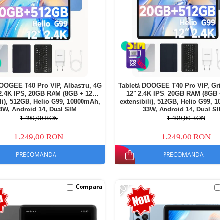
DOOGEE T40 Pro VIP, Albastru, 4G
Tabletă DOOGEE T40 Pro VIP, Gri
 2.4K IPS, 20GB RAM (8GB + 12GB
12" 2.4K IPS, 20GB RAM (8GB
ili), 512GB, Helio G99, 10800mAh,
extensibili), 512GB, Helio G99, 
3W, Android 14, Dual SIM
33W, Android 14, Dual S
1.499,00 RON
1.499,00 RON
1.249,00 RON
1.249,00 RON
PRECOMANDA
PRECOMANDA
-20%
Compara