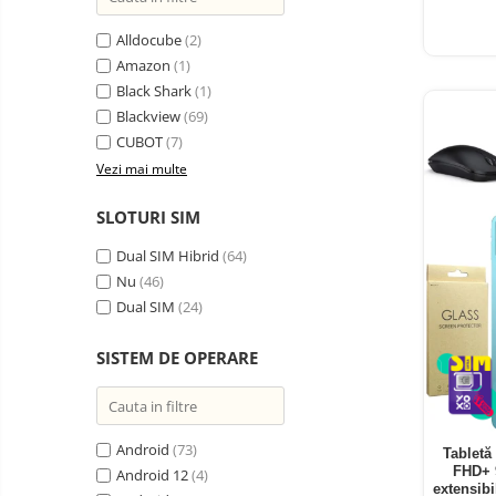
Oglinzi auto smart cu camera
Alldocube
(2)
Camere Supraveghere
Amazon
(1)
Mini Video Camera
Black Shark
(1)
Accesorii Camere
Blackview
(69)
Supraveghere
CUBOT
(7)
Vezi mai multe
Casti
Casti Wireless
Ceasuri
SLOTURI SIM
si Inele
Casti cu Fir
smart,
Trotinete
Dual SIM Hibrid
(64)
bratari
Casti Profesionale
electrice
Nu
(46)
fitness
si
Smartwatch
Dual SIM
(24)
accesorii
Ceasuri Smart pentru copii
SISTEM DE OPERARE
Bratari Fitness
Inel Smart
Accesorii Smartwatch
Android
(73)
Tabletă
FHD+ 
Trotinete
Android 12
(4)
Biciclete
extensib