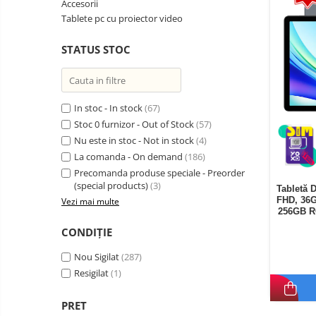
Accesorii
Telefoane mobile Oukitel
Tablete pc cu proiector video
Telefoane mobile Ulefone
STATUS STOC
Telefoane mobile Unihertz
Telefoane mobile Cubot
Telefoane mobile Blackview
Telefoane mobile OSCAL
In stoc - In stock
(67)
Stoc 0 furnizor - Out of Stock
(57)
Telefoane mobile Fossibot
Nu este in stoc - Not in stock
(4)
Telefoane mobile Lagenio
La comanda - On demand
(186)
Telefoane mobile Samsung
Precomanda produse speciale - Preorder
Telefoane mobile iSEN
(special products)
(3)
Tabletă 
FHD, 36G
Vezi mai multe
Telefoane mobile F150
256GB R
Telefoane mobile HUAWEI
CONDIȚIE
Telefoane mobile iHunt
Nou Sigilat
(287)
Telefoane mobile Xiaomi
Resigilat
(1)
Telefoane mobile AGM
Telefoane mobile Realme
PRET