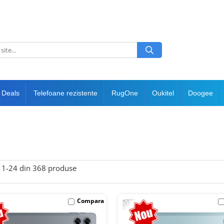
 Deals
Telefoane rezistente
RugOne
Oukitel
Doogee
1-
24
din
368
produse
-19%
Compara