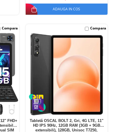
ADAUGA IN COS
Compara
Compara
 12" FHD+
Tabletă OSCAL BOLT 2, Gri, 4G LTE, 11"
nsibili),
HD IPS 90Hz, 12GB RAM (3GB + 9GB
Dual SIM
extensibili), 128GB, Unisoc T7250,