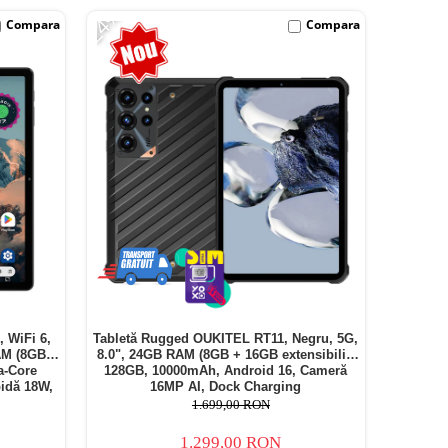
-24%
Compara
Compara
, WiFi 6,
Tabletă Rugged OUKITEL RT11, Negru, 5G,
AM (8GB +
8.0", 24GB RAM (8GB + 16GB extensibili),
a-Core
128GB, 10000mAh, Android 16, Cameră
idă 18W,
16MP AI, Dock Charging
1.699,00 RON
1.299,00 RON