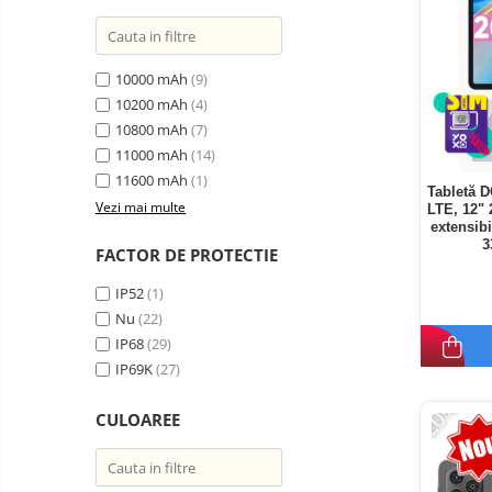
10000 mAh
(9)
10200 mAh
(4)
10800 mAh
(7)
11000 mAh
(14)
11600 mAh
(1)
Tabletă 
Vezi mai multe
LTE, 12"
extensib
3
FACTOR DE PROTECTIE
IP52
(1)
Nu
(22)
IP68
(29)
IP69K
(27)
-20%
CULOAREE