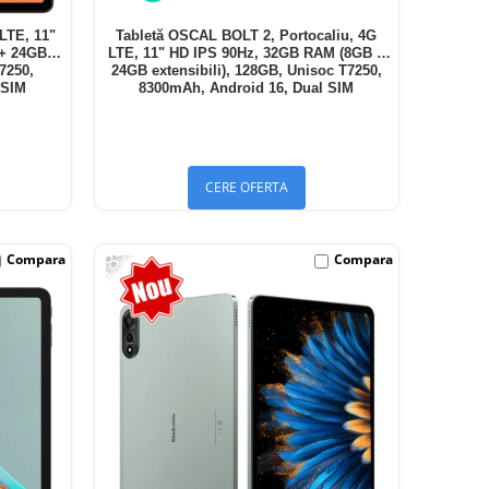
LTE, 11"
Tabletă OSCAL BOLT 2, Portocaliu, 4G
 + 24GB
LTE, 11" HD IPS 90Hz, 32GB RAM (8GB +
T7250,
24GB extensibili), 128GB, Unisoc T7250,
 SIM
8300mAh, Android 16, Dual SIM
CERE OFERTA
-18%
Compara
Compara