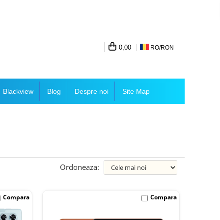
0,00
RO/
RON
Blackview
Blog
Despre noi
Site Map
Ordoneaza:
Compara
Compara