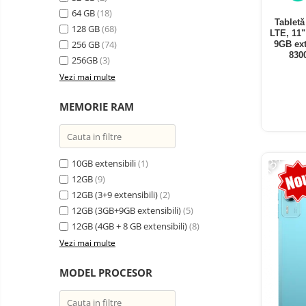
electrice
64 GB
(18)
Media player cu Android
Tablet
128 GB
(68)
LTE, 11
TV Box
Produse
256 GB
(74)
9GB ext
resigilate
830
Accesorii
256GB
(3)
Termometre
Vezi mai multe
Miracast
non
contact
Aspiratoare
MEMORIE RAM
robot,
piese si
Piese de schimb telefoane
accesorii
mobile
-13%
10GB extensibili
(1)
12GB
(9)
12GB (3+9 extensibili)
(2)
12GB (3GB+9GB extensibili)
(5)
12GB (4GB + 8 GB extensibili)
(8)
Vezi mai multe
MODEL PROCESOR