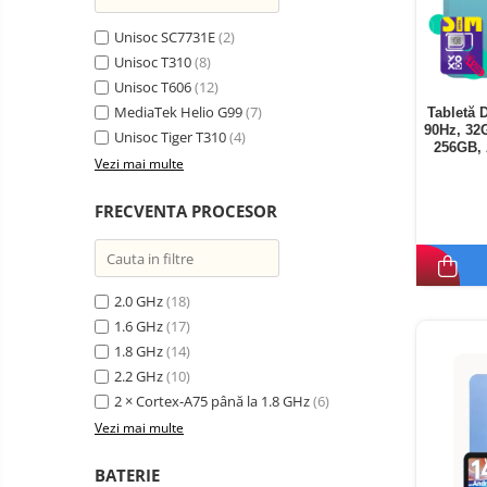
Unisoc SC7731E
(2)
Unisoc T310
(8)
Unisoc T606
(12)
MediaTek Helio G99
(7)
Tabletă 
90Hz, 32
Unisoc Tiger T310
(4)
256GB, 
Vezi mai multe
FRECVENTA PROCESOR
2.0 GHz
(18)
1.6 GHz
(17)
1.8 GHz
(14)
2.2 GHz
(10)
2 × Cortex-A75 până la 1.8 GHz
(6)
Vezi mai multe
BATERIE