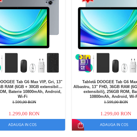
DOOGEE Tab G6 Max VIP, Gri, 13"
Tabletă DOOGEE Tab G6 Max
B RAM (6GB + 30GB extensibili),
Albastru, 13" FHD, 36GB RAM (6
OM, Baterie 10800mAh, Android,
extensibili), 256GB ROM, Ba
Wi-Fi
10800mAh, Android, Wi-
1.599,00 RON
1.599,00 RON
1.299,00 RON
1.299,00 RON
ADAUGA IN COS
ADAUGA IN COS