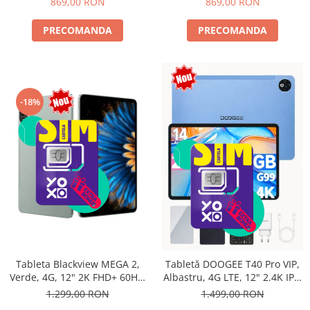
869,00 RON
869,00 RON
PRECOMANDA
PRECOMANDA
-18%
Tableta Blackview MEGA 2,
Tabletă DOOGEE T40 Pro VIP,
Verde, 4G, 12" 2K FHD+ 60Hz,
Albastru, 4G LTE, 12" 2.4K IPS,
24GB RAM (6GB + 18GB
20GB RAM (8GB + 12GB
1.299,00 RON
1.499,00 RON
extensibili), 256GB ROM,
extensibili), 512GB, Helio G99,