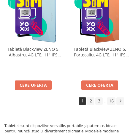
Tabletă Blackview ZENO 5,
Tabletă Blackview ZENO 5,
Albastru, 4G LTE, 11" IPS
Portocaliu, 4G LTE, 11" IPS
90Hz, 32GB RAM (8GB + 24GB
90Hz, 32GB RAM (8GB + 24GB
extensibili), 128GB, Android
extensibili), 128GB, Android
16, Unisoc T7250, 8300mAh,
16, Unisoc T7250, 8300mAh,
Doke AI 2.0, Gemini AI, Dual
Doke AI 2.0, Gemini AI, Dual
SIM
SIM
CERE OFERTA
CERE OFERTA
1
2
3
16
...
Tabletele sunt dispozitive versatile, portabile și puternice, ideale
pentru muncă, studiu, divertisment și creație. Modelele moderne