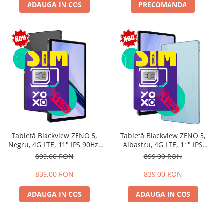
ADAUGA IN COS
PRECOMANDA
Tabletă Blackview ZENO 5,
Tabletă Blackview ZENO 5,
Negru, 4G LTE, 11" IPS 90Hz,
Albastru, 4G LTE, 11" IPS
12GB RAM (3GB + 9GB
90Hz, 12GB RAM (3GB + 9GB
899,00 RON
899,00 RON
extensibili), 128GB, Android
extensibili), 128GB, Android
16, Unisoc T7250, 8300mAh,
16, Unisoc T7250, 8300mAh,
839,00 RON
839,00 RON
Doke AI 2.0, Gemini AI, Dual
Doke AI 2.0, Gemini AI, Dual
SIM
SIM
ADAUGA IN COS
ADAUGA IN COS