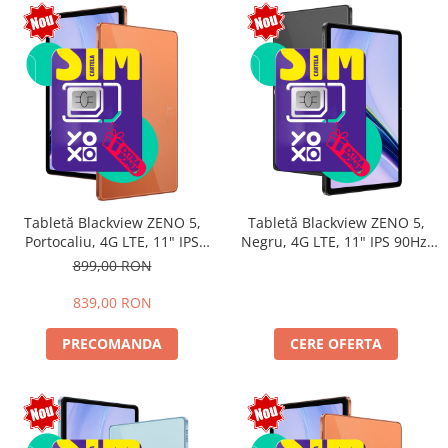
Tabletă Blackview ZENO 5,
Tabletă Blackview ZENO 5,
Portocaliu, 4G LTE, 11" IPS
Negru, 4G LTE, 11" IPS 90Hz,
90Hz, 12GB RAM (3GB + 9GB
32GB RAM (8GB + 24GB
899,00 RON
extensibili), 128GB, Android
extensibili), 128GB, Android
16, Unisoc T7250, 8300mAh,
16, Unisoc T7250, 8300mAh,
839,00 RON
Doke AI 2.0, Gemini AI, Dual
Doke AI 2.0, Gemini AI, Dual
SIM
SIM
PRECOMANDA
CERE OFERTA