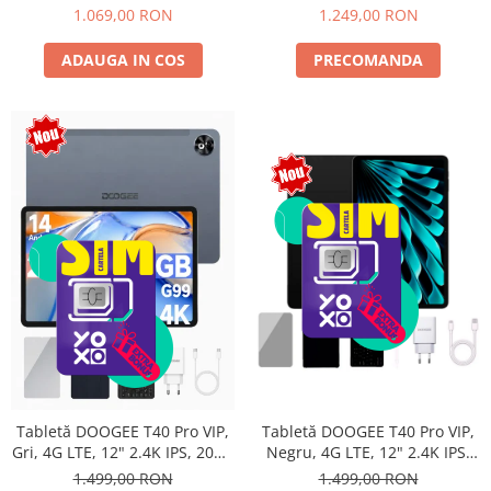
Android 15, Unisoc T615,
10800mAh, 33W, Android 14,
1.069,00 RON
1.249,00 RON
16MP+8MP, 9000mAh, 18W,
Dual SIM
Stylus, Face Unlock, Dual SIM
ADAUGA IN COS
PRECOMANDA
Tabletă DOOGEE T40 Pro VIP,
Tabletă DOOGEE T40 Pro VIP,
Negru, 4G LTE, 12" 2.4K IPS,
Gri, 4G LTE, 12" 2.4K IPS, 20GB
20GB RAM (8GB + 12GB
RAM (8GB + 12GB extensibili),
1.499,00 RON
1.499,00 RON