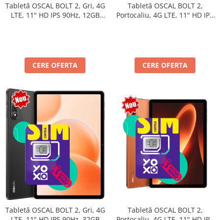
Tabletă OSCAL BOLT 2,
Tabletă OSCAL BOLT 2, Gri, 4G
Portocaliu, 4G LTE, 11" HD IPS
LTE, 11" HD IPS 90Hz, 12GB
90Hz, 12GB RAM (3GB + 9GB
RAM (3GB + 9GB extensibili),
extensibili), 128GB, Unisoc
128GB, Unisoc T7250,
T7250, 8300mAh, Android 16,
8300mAh, Android 16, Dual
Dual SIM
SIM
CERE OFERTA
CERE OFERTA
Tabletă OSCAL BOLT 2,
Tabletă OSCAL BOLT 2, Gri, 4G
Portocaliu, 4G LTE, 11" HD IPS
LTE, 11" HD IPS 90Hz, 32GB