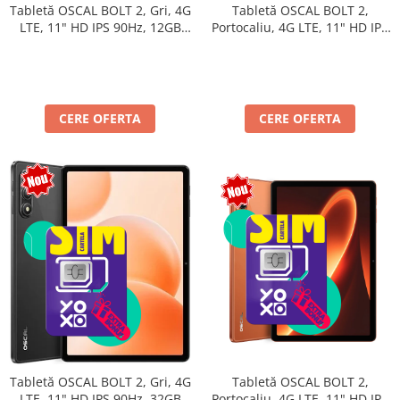
Tabletă OSCAL BOLT 2,
Tabletă OSCAL BOLT 2, Gri, 4G
Portocaliu, 4G LTE, 11" HD IPS
LTE, 11" HD IPS 90Hz, 12GB
90Hz, 12GB RAM (3GB + 9GB
RAM (3GB + 9GB extensibili),
extensibili), 128GB, Unisoc
128GB, Unisoc T7250,
T7250, 8300mAh, Android 16,
8300mAh, Android 16, Dual
Dual SIM
SIM
CERE OFERTA
CERE OFERTA
Tabletă OSCAL BOLT 2,
Tabletă OSCAL BOLT 2, Gri, 4G
Portocaliu, 4G LTE, 11" HD IPS
LTE, 11" HD IPS 90Hz, 32GB