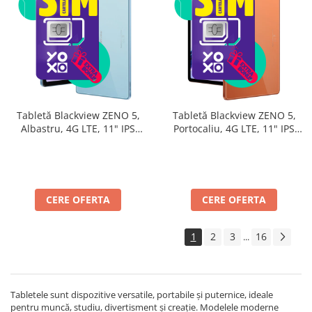
Tabletă Blackview ZENO 5,
Tabletă Blackview ZENO 5,
Albastru, 4G LTE, 11" IPS
Portocaliu, 4G LTE, 11" IPS
90Hz, 32GB RAM (8GB + 24GB
90Hz, 32GB RAM (8GB + 24GB
extensibili), 128GB, Android
extensibili), 128GB, Android
16, Unisoc T7250, 8300mAh,
16, Unisoc T7250, 8300mAh,
Doke AI 2.0, Gemini AI, Dual
Doke AI 2.0, Gemini AI, Dual
SIM
SIM
CERE OFERTA
CERE OFERTA
1
2
3
16
...
Tabletele sunt dispozitive versatile, portabile și puternice, ideale
pentru muncă, studiu, divertisment și creație. Modelele moderne