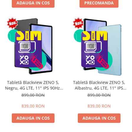
ADAUGA IN COS
PRECOMANDA
Tabletă Blackview ZENO 5,
Tabletă Blackview ZENO 5,
Negru, 4G LTE, 11" IPS 90Hz,
Albastru, 4G LTE, 11" IPS
12GB RAM (3GB + 9GB
90Hz, 12GB RAM (3GB + 9GB
899,00 RON
899,00 RON
extensibili), 128GB, Android
extensibili), 128GB, Android
16, Unisoc T7250, 8300mAh,
16, Unisoc T7250, 8300mAh,
839,00 RON
839,00 RON
Doke AI 2.0, Gemini AI, Dual
Doke AI 2.0, Gemini AI, Dual
SIM
SIM
ADAUGA IN COS
ADAUGA IN COS