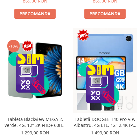
869,00 RON
869,00 RON
PRECOMANDA
PRECOMANDA
-18%
Tableta Blackview MEGA 2,
Tabletă DOOGEE T40 Pro VIP,
Verde, 4G, 12" 2K FHD+ 60Hz,
Albastru, 4G LTE, 12" 2.4K IPS,
24GB RAM (6GB + 18GB
20GB RAM (8GB + 12GB
1.299,00 RON
1.499,00 RON
extensibili), 256GB ROM,
extensibili), 512GB, Helio G99,