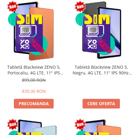
Tabletă Blackview ZENO 5,
Tabletă Blackview ZENO 5,
Portocaliu, 4G LTE, 11" IPS
Negru, 4G LTE, 11" IPS 90Hz,
90Hz, 12GB RAM (3GB + 9GB
32GB RAM (8GB + 24GB
899,00 RON
extensibili), 128GB, Android
extensibili), 128GB, Android
16, Unisoc T7250, 8300mAh,
16, Unisoc T7250, 8300mAh,
839,00 RON
Doke AI 2.0, Gemini AI, Dual
Doke AI 2.0, Gemini AI, Dual
SIM
SIM
PRECOMANDA
CERE OFERTA