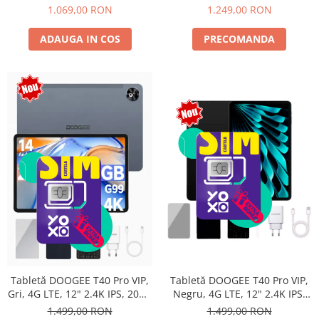
Android 15, Unisoc T615,
10800mAh, 33W, Android 14,
1.069,00 RON
1.249,00 RON
16MP+8MP, 9000mAh, 18W,
Dual SIM
Stylus, Face Unlock, Dual SIM
ADAUGA IN COS
PRECOMANDA
Tabletă DOOGEE T40 Pro VIP,
Tabletă DOOGEE T40 Pro VIP,
Negru, 4G LTE, 12" 2.4K IPS,
Gri, 4G LTE, 12" 2.4K IPS, 20GB
20GB RAM (8GB + 12GB
RAM (8GB + 12GB extensibili),
1.499,00 RON
1.499,00 RON