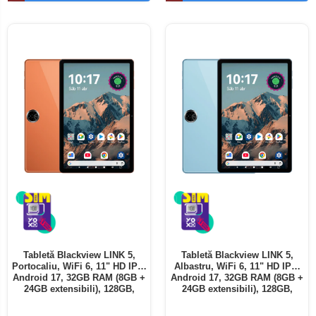
Telefoane mobile ALTE BRANDURI
Tabletă Blackview LINK 5,
Tabletă Blackview LINK 5,
Portocaliu, WiFi 6, 11" HD IPS,
Albastru, WiFi 6, 11" HD IPS,
Android 17, 32GB RAM (8GB +
Android 17, 32GB RAM (8GB +
24GB extensibili), 128GB,
24GB extensibili), 128GB,
Octa-Core 2.0GHz, 8300mAh,
Octa-Core 2.0GHz, 8300mAh,
Încărcare Rapidă 18W,
Încărcare Rapidă 18W,