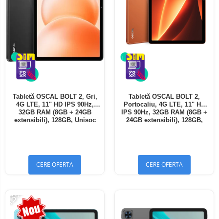
Tabletă OSCAL BOLT 2, Gri,
Tabletă OSCAL BOLT 2,
4G LTE, 11" HD IPS 90Hz,
Portocaliu, 4G LTE, 11" HD
32GB RAM (8GB + 24GB
IPS 90Hz, 32GB RAM (8GB +
extensibili), 128GB, Unisoc
24GB extensibili), 128GB,
T7250, 8300mAh, Android 16,
Unisoc T7250, 8300mAh,
Dual SIM
Android 16, Dual SIM
CERE OFERTA
CERE OFERTA
-13%