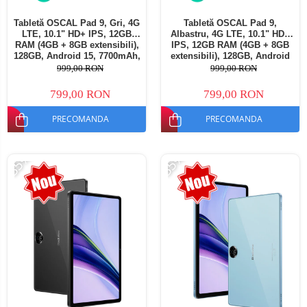
Tabletă OSCAL Pad 9, Gri, 4G
Tabletă OSCAL Pad 9,
LTE, 10.1" HD+ IPS, 12GB
Albastru, 4G LTE, 10.1" HD+
RAM (4GB + 8GB extensibili),
IPS, 12GB RAM (4GB + 8GB
128GB, Android 15, 7700mAh,
extensibili), 128GB, Android
Dual SIM
15, 7700mAh, Dual SIM
999,00 RON
999,00 RON
799,00 RON
799,00 RON
PRECOMANDA
PRECOMANDA
-35%
-35%