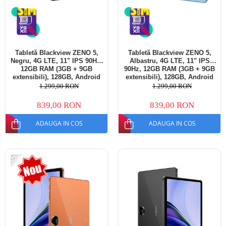
Tabletă Blackview ZENO 5,
Tabletă Blackview ZENO 5,
Negru, 4G LTE, 11" IPS 90Hz,
Albastru, 4G LTE, 11" IPS
12GB RAM (3GB + 9GB
90Hz, 12GB RAM (3GB + 9GB
extensibili), 128GB, Android
extensibili), 128GB, Android
16, Unisoc T7250, 8300mAh,
16, Unisoc T7250, 8300mAh,
1.299,00 RON
1.299,00 RON
Doke AI 2.0, Gemini AI, Dual
Doke AI 2.0, Gemini AI, Dual
SIM
SIM
839,00 RON
839,00 RON
ADAUGA IN COS
ADAUGA IN COS
-35%