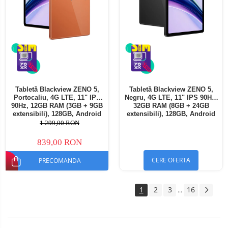
Tabletă Blackview ZENO 5,
Tabletă Blackview ZENO 5,
Portocaliu, 4G LTE, 11" IPS
Negru, 4G LTE, 11" IPS 90Hz,
90Hz, 12GB RAM (3GB + 9GB
32GB RAM (8GB + 24GB
extensibili), 128GB, Android
extensibili), 128GB, Android
16, Unisoc T7250, 8300mAh,
16, Unisoc T7250, 8300mAh,
1.299,00 RON
Doke AI 2.0, Gemini AI, Dual
Doke AI 2.0, Gemini AI, Dual
SIM
SIM
839,00 RON
CERE OFERTA
PRECOMANDA
1
2
3
16
...