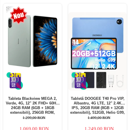
-18%
Tableta Blackview MEGA 2,
Tabletă DOOGEE T40 Pro VIP,
Verde, 4G, 12" 2K FHD+ 60Hz,
Albastru, 4G LTE, 12" 2.4K
24GB RAM (6GB + 18GB
IPS, 20GB RAM (8GB + 12GB
extensibili), 256GB ROM,
extensibili), 512GB, Helio G99,
Android 15, Unisoc T615,
10800mAh, 33W, Android 14,
1.299,00 RON
1.499,00 RON
16MP+8MP, 9000mAh, 18W,
Dual SIM
Stylus, Face Unlock, Dual SIM
1.069,00 RON
1.249,00 RON