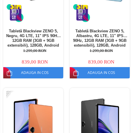
Tabletă Blackview ZENO 5,
Tabletă Blackview ZENO 5,
Negru, 4G LTE, 11" IPS 90Hz,
Albastru, 4G LTE, 11" IPS
12GB RAM (3GB + 9GB
90Hz, 12GB RAM (3GB + 9GB
extensibili), 128GB, Android
extensibili), 128GB, Android
16, Unisoc T7250, 8300mAh,
16, Unisoc T7250, 8300mAh,
1.299,00 RON
1.299,00 RON
Doke AI 2.0, Gemini AI, Dual
Doke AI 2.0, Gemini AI, Dual
SIM
SIM
839,00 RON
839,00 RON
ADAUGA IN COS
ADAUGA IN COS
-35%