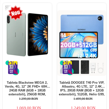
-18%
Tableta Blackview MEGA 2,
Tabletă DOOGEE T40 Pro VIP,
Verde, 4G, 12" 2K FHD+ 60Hz,
Albastru, 4G LTE, 12" 2.4K
24GB RAM (6GB + 18GB
IPS, 20GB RAM (8GB + 12GB
extensibili), 256GB ROM,
extensibili), 512GB, Helio G99,
Android 15, Unisoc T615,
10800mAh, 33W, Android 14,
1.299,00 RON
1.499,00 RON
16MP+8MP, 9000mAh, 18W,
Dual SIM
Stylus, Face Unlock, Dual SIM
1.069,00 RON
1.249,00 RON