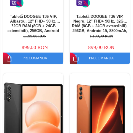
Tabletă DOOGEE T36 VIP,
Tabletă DOOGEE T36 VIP,
Albastru, 12" FHD+ 90Hz,
Negru, 12" FHD+ 90Hz, 32GB
32GB RAM (8GB + 24GB
RAM (8GB + 24GB extensibili),
extensibili), 256GB, Android
256GB, Android 15, 8800mAh,
15, 8800mAh, Dual SIM
Dual SIM
1.199,00 RON
1.199,00 RON
899,00 RON
899,00 RON
PRECOMANDA
PRECOMANDA