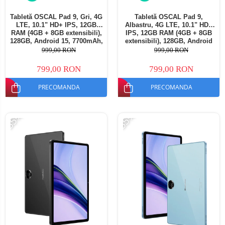
Tabletă OSCAL Pad 9, Gri, 4G
Tabletă OSCAL Pad 9,
LTE, 10.1" HD+ IPS, 12GB
Albastru, 4G LTE, 10.1" HD+
RAM (4GB + 8GB extensibili),
IPS, 12GB RAM (4GB + 8GB
128GB, Android 15, 7700mAh,
extensibili), 128GB, Android
Dual SIM
15, 7700mAh, Dual SIM
999,00 RON
999,00 RON
799,00 RON
799,00 RON
PRECOMANDA
PRECOMANDA
-35%
-35%