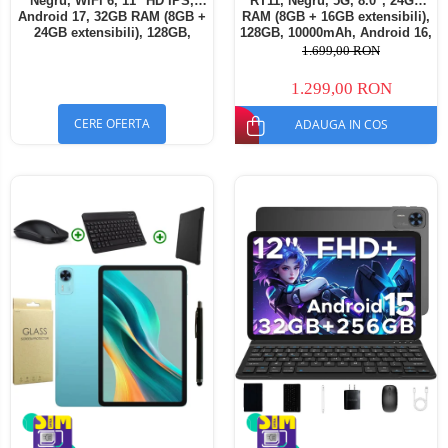
Negru, WiFi 6, 11" HD IPS,
RT11, Negru, 5G, 8.0", 24GB
Android 17, 32GB RAM (8GB +
RAM (8GB + 16GB extensibili),
24GB extensibili), 128GB,
128GB, 10000mAh, Android 16,
Octa-Core 2.0GHz, 8300mAh,
Cameră 16MP AI, Dock
1.699,00 RON
Încărcare Rapidă 18W,
Charging
Bluetooth 5.4
1.299,00 RON
CERE OFERTA
ADAUGA IN COS