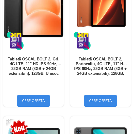
Tabletă OSCAL BOLT 2, Gri,
Tabletă OSCAL BOLT 2,
4G LTE, 11" HD IPS 90Hz,
Portocaliu, 4G LTE, 11" HD
32GB RAM (8GB + 24GB
IPS 90Hz, 32GB RAM (8GB +
extensibili), 128GB, Unisoc
24GB extensibili), 128GB,
T7250, 8300mAh, Android 16,
Unisoc T7250, 8300mAh,
Dual SIM
Android 16, Dual SIM
CERE OFERTA
CERE OFERTA
-13%