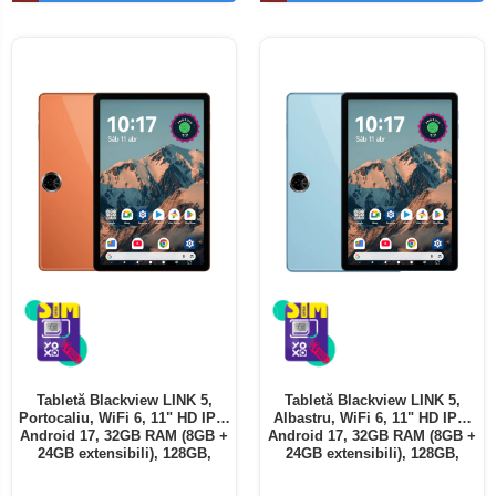
Telefoane mobile ALTE BRANDURI
Tabletă Blackview LINK 5,
Tabletă Blackview LINK 5,
Portocaliu, WiFi 6, 11" HD IPS,
Albastru, WiFi 6, 11" HD IPS,
Android 17, 32GB RAM (8GB +
Android 17, 32GB RAM (8GB +
24GB extensibili), 128GB,
24GB extensibili), 128GB,
Octa-Core 2.0GHz, 8300mAh,
Octa-Core 2.0GHz, 8300mAh,
Încărcare Rapidă 18W,
Încărcare Rapidă 18W,