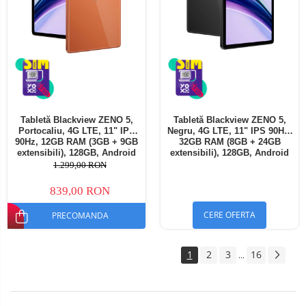
Tabletă Blackview ZENO 5,
Tabletă Blackview ZENO 5,
Portocaliu, 4G LTE, 11" IPS
Negru, 4G LTE, 11" IPS 90Hz,
90Hz, 12GB RAM (3GB + 9GB
32GB RAM (8GB + 24GB
extensibili), 128GB, Android
extensibili), 128GB, Android
16, Unisoc T7250, 8300mAh,
16, Unisoc T7250, 8300mAh,
1.299,00 RON
Doke AI 2.0, Gemini AI, Dual
Doke AI 2.0, Gemini AI, Dual
SIM
SIM
839,00 RON
CERE OFERTA
PRECOMANDA
1
2
3
16
...