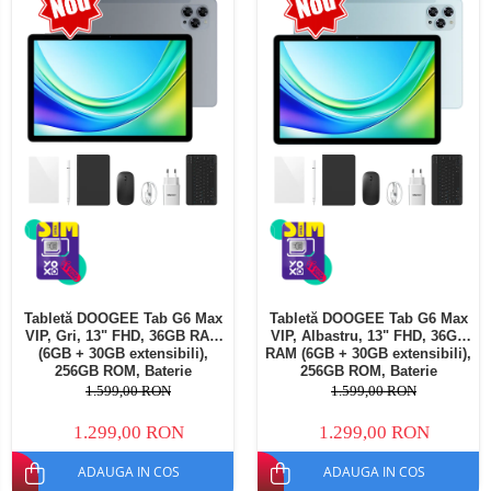
Telefoane mobile Oukitel
Telefoane mobile Ulefone
Telefoane mobile Unihertz
Telefoane mobile Cubot
Telefoane mobile Blackview
Telefoane mobile OSCAL
Telefoane mobile Fossibot
Telefoane mobile Lagenio
Telefoane mobile Samsung
Telefoane mobile iSEN
Telefoane mobile F150
Tabletă DOOGEE Tab G6 Max
Tabletă DOOGEE Tab G6 Max
Telefoane mobile HUAWEI
VIP, Gri, 13" FHD, 36GB RAM
VIP, Albastru, 13" FHD, 36GB
Telefoane mobile iHunt
(6GB + 30GB extensibili),
RAM (6GB + 30GB extensibili),
256GB ROM, Baterie
256GB ROM, Baterie
Telefoane mobile Xiaomi
10800mAh, Android, Wi-Fi
10800mAh, Android, Wi-Fi
1.599,00 RON
1.599,00 RON
Telefoane mobile AGM
1.299,00 RON
1.299,00 RON
Telefoane mobile Realme
ADAUGA IN COS
ADAUGA IN COS
Telefoane mobile ZTE Nubia