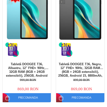
Tabletă DOOGEE T36,
Tabletă DOOGEE T36, Negru,
Albastru, 12" FHD+ 90Hz,
12" FHD+ 90Hz, 32GB RAM
32GB RAM (8GB + 24GB
(8GB + 24GB extensibili),
extensibili), 256GB, Android
256GB, Android 15, 8800mAh,
15, 8800mAh, Dual SIM
Dual SIM
999,00 RON
899,00 RON
869,00 RON
869,00 RON
PRECOMANDA
PRECOMANDA