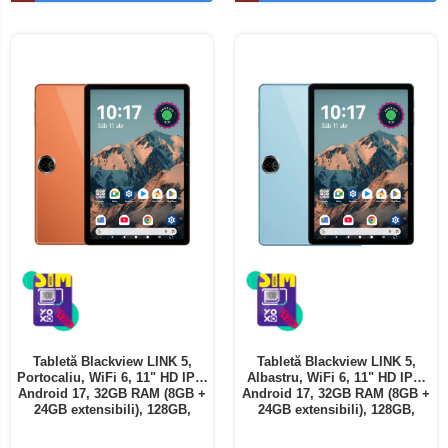
Telefoane mobile ALTE BRANDURI
Tabletă Blackview LINK 5,
Tabletă Blackview LINK 5,
Portocaliu, WiFi 6, 11" HD IPS,
Albastru, WiFi 6, 11" HD IPS,
Android 17, 32GB RAM (8GB +
Android 17, 32GB RAM (8GB +
24GB extensibili), 128GB,
24GB extensibili), 128GB,
Octa-Core 2.0GHz, 8300mAh,
Octa-Core 2.0GHz, 8300mAh,
Încărcare Rapidă 18W,
Încărcare Rapidă 18W,