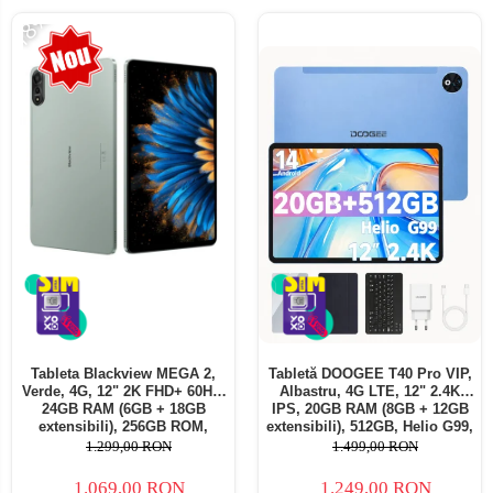
-18%
Tableta Blackview MEGA 2,
Tabletă DOOGEE T40 Pro VIP,
Verde, 4G, 12" 2K FHD+ 60Hz,
Albastru, 4G LTE, 12" 2.4K
24GB RAM (6GB + 18GB
IPS, 20GB RAM (8GB + 12GB
extensibili), 256GB ROM,
extensibili), 512GB, Helio G99,
Android 15, Unisoc T615,
10800mAh, 33W, Android 14,
1.299,00 RON
1.499,00 RON
16MP+8MP, 9000mAh, 18W,
Dual SIM
Stylus, Face Unlock, Dual SIM
1.069,00 RON
1.249,00 RON