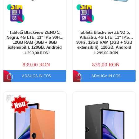
Tabletă Blackview ZENO 5,
Tabletă Blackview ZENO 5,
Negru, 4G LTE, 11" IPS 90Hz,
Albastru, 4G LTE, 11" IPS
12GB RAM (3GB + 9GB
90Hz, 12GB RAM (3GB + 9GB
extensibili), 128GB, Android
extensibili), 128GB, Android
16, Unisoc T7250, 8300mAh,
16, Unisoc T7250, 8300mAh,
1.299,00 RON
1.299,00 RON
Doke AI 2.0, Gemini AI, Dual
Doke AI 2.0, Gemini AI, Dual
SIM
SIM
839,00 RON
839,00 RON
ADAUGA IN COS
ADAUGA IN COS
-35%