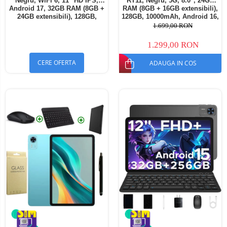
Negru, WiFi 6, 11" HD IPS,
RT11, Negru, 5G, 8.0", 24GB
Android 17, 32GB RAM (8GB +
RAM (8GB + 16GB extensibili),
24GB extensibili), 128GB,
128GB, 10000mAh, Android 16,
Octa-Core 2.0GHz, 8300mAh,
Cameră 16MP AI, Dock
1.699,00 RON
Încărcare Rapidă 18W,
Charging
Bluetooth 5.4
1.299,00 RON
CERE OFERTA
ADAUGA IN COS