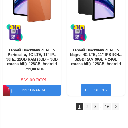
Tabletă Blackview ZENO 5,
Tabletă Blackview ZENO 5,
Portocaliu, 4G LTE, 11" IPS
Negru, 4G LTE, 11" IPS 90Hz,
90Hz, 12GB RAM (3GB + 9GB
32GB RAM (8GB + 24GB
extensibili), 128GB, Android
extensibili), 128GB, Android
16, Unisoc T7250, 8300mAh,
16, Unisoc T7250, 8300mAh,
1.299,00 RON
Doke AI 2.0, Gemini AI, Dual
Doke AI 2.0, Gemini AI, Dual
SIM
SIM
839,00 RON
CERE OFERTA
PRECOMANDA
1
2
3
16
...