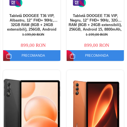
Tabletă DOOGEE T36 VIP,
Tabletă DOOGEE T36 VIP,
Albastru, 12" FHD+ 90Hz,
Negru, 12" FHD+ 90Hz, 32GB
32GB RAM (8GB + 24GB
RAM (8GB + 24GB extensibili),
extensibili), 256GB, Android
256GB, Android 15, 8800mAh,
15, 8800mAh, Dual SIM
Dual SIM
1.199,00 RON
1.199,00 RON
899,00 RON
899,00 RON
PRECOMANDA
PRECOMANDA