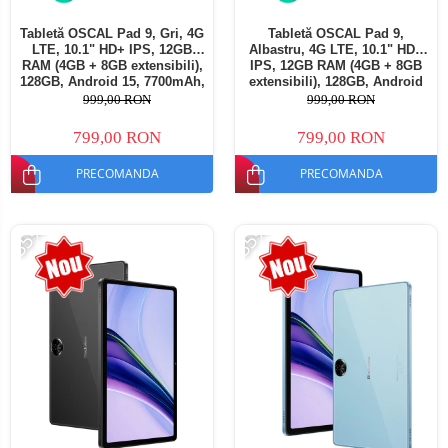
Tabletă OSCAL Pad 9, Gri, 4G
Tabletă OSCAL Pad 9,
LTE, 10.1" HD+ IPS, 12GB
Albastru, 4G LTE, 10.1" HD+
RAM (4GB + 8GB extensibili),
IPS, 12GB RAM (4GB + 8GB
128GB, Android 15, 7700mAh,
extensibili), 128GB, Android
Dual SIM
15, 7700mAh, Dual SIM
999,00 RON
999,00 RON
799,00 RON
799,00 RON
PRECOMANDA
PRECOMANDA
-35%
-35%