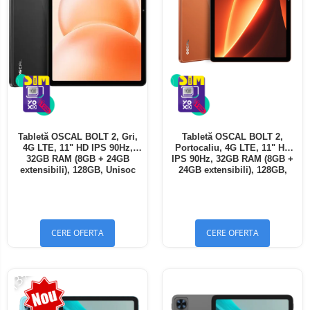
Tabletă OSCAL BOLT 2, Gri,
Tabletă OSCAL BOLT 2,
4G LTE, 11" HD IPS 90Hz,
Portocaliu, 4G LTE, 11" HD
32GB RAM (8GB + 24GB
IPS 90Hz, 32GB RAM (8GB +
extensibili), 128GB, Unisoc
24GB extensibili), 128GB,
T7250, 8300mAh, Android 16,
Unisoc T7250, 8300mAh,
Dual SIM
Android 16, Dual SIM
CERE OFERTA
CERE OFERTA
-13%