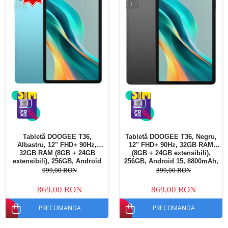
Tabletă DOOGEE T36,
Tabletă DOOGEE T36, Negru,
Albastru, 12" FHD+ 90Hz,
12" FHD+ 90Hz, 32GB RAM
32GB RAM (8GB + 24GB
(8GB + 24GB extensibili),
extensibili), 256GB, Android
256GB, Android 15, 8800mAh,
15, 8800mAh, Dual SIM
Dual SIM
999,00 RON
899,00 RON
869,00 RON
869,00 RON
PRECOMANDA
PRECOMANDA