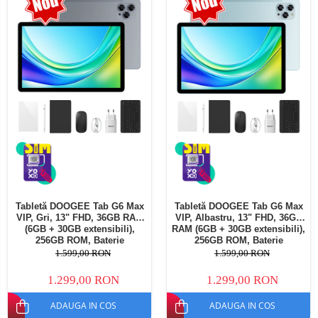
Telefoane mobile Oukitel
Telefoane mobile Ulefone
Telefoane mobile Unihertz
Telefoane mobile Cubot
Telefoane mobile Blackview
Telefoane mobile OSCAL
Telefoane mobile Fossibot
Telefoane mobile Lagenio
Telefoane mobile Samsung
Telefoane mobile iSEN
Telefoane mobile F150
Tabletă DOOGEE Tab G6 Max
Tabletă DOOGEE Tab G6 Max
Telefoane mobile HUAWEI
VIP, Gri, 13" FHD, 36GB RAM
VIP, Albastru, 13" FHD, 36GB
Telefoane mobile iHunt
(6GB + 30GB extensibili),
RAM (6GB + 30GB extensibili),
256GB ROM, Baterie
256GB ROM, Baterie
Telefoane mobile Xiaomi
10800mAh, Android, Wi-Fi
10800mAh, Android, Wi-Fi
1.599,00 RON
1.599,00 RON
Telefoane mobile AGM
1.299,00 RON
1.299,00 RON
Telefoane mobile Realme
ADAUGA IN COS
ADAUGA IN COS
Telefoane mobile ZTE Nubia