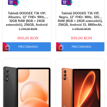
Tabletă DOOGEE T36 VIP,
Tabletă DOOGEE T36 VIP,
Albastru, 12" FHD+ 90Hz,
Negru, 12" FHD+ 90Hz, 32GB
32GB RAM (8GB + 24GB
RAM (8GB + 24GB extensibili),
extensibili), 256GB, Android
256GB, Android 15, 8800mAh,
15, 8800mAh, Dual SIM
Dual SIM
1.199,00 RON
1.199,00 RON
899,00 RON
899,00 RON
PRECOMANDA
PRECOMANDA