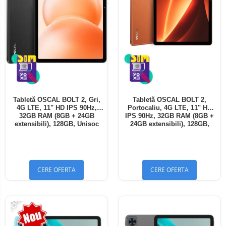
Tabletă OSCAL BOLT 2, Gri,
Tabletă OSCAL BOLT 2,
4G LTE, 11" HD IPS 90Hz,
Portocaliu, 4G LTE, 11" HD
32GB RAM (8GB + 24GB
IPS 90Hz, 32GB RAM (8GB +
extensibili), 128GB, Unisoc
24GB extensibili), 128GB,
T7250, 8300mAh, Android 16,
Unisoc T7250, 8300mAh,
Dual SIM
Android 16, Dual SIM
CERE OFERTA
CERE OFERTA
-13%