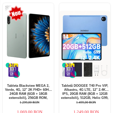
-18%
Tableta Blackview MEGA 2,
Tabletă DOOGEE T40 Pro VIP,
Verde, 4G, 12" 2K FHD+ 60Hz,
Albastru, 4G LTE, 12" 2.4K
24GB RAM (6GB + 18GB
IPS, 20GB RAM (8GB + 12GB
extensibili), 256GB ROM,
extensibili), 512GB, Helio G99,
Android 15, Unisoc T615,
10800mAh, 33W, Android 14,
1.299,00 RON
1.499,00 RON
16MP+8MP, 9000mAh, 18W,
Dual SIM
Stylus, Face Unlock, Dual SIM
1.069,00 RON
1.249,00 RON