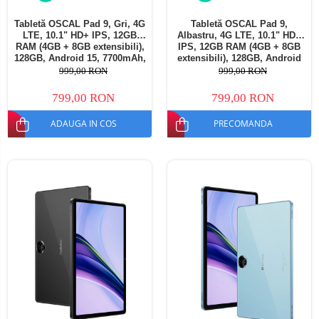
Tabletă OSCAL Pad 9, Gri, 4G
Tabletă OSCAL Pad 9,
LTE, 10.1" HD+ IPS, 12GB
Albastru, 4G LTE, 10.1" HD+
RAM (4GB + 8GB extensibili),
IPS, 12GB RAM (4GB + 8GB
128GB, Android 15, 7700mAh,
extensibili), 128GB, Android
Dual SIM
15, 7700mAh, Dual SIM
999,00 RON
999,00 RON
799,00 RON
799,00 RON
ADAUGA IN COS
PRECOMANDA