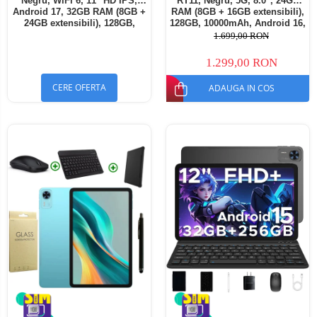
Negru, WiFi 6, 11" HD IPS,
RT11, Negru, 5G, 8.0", 24GB
Android 17, 32GB RAM (8GB +
RAM (8GB + 16GB extensibili),
24GB extensibili), 128GB,
128GB, 10000mAh, Android 16,
Octa-Core 2.0GHz, 8300mAh,
Cameră 16MP AI, Dock
1.699,00 RON
Încărcare Rapidă 18W,
Charging
Bluetooth 5.4
1.299,00 RON
CERE OFERTA
ADAUGA IN COS