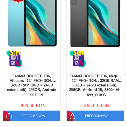
Tabletă DOOGEE T36,
Tabletă DOOGEE T36, Negru,
Albastru, 12" FHD+ 90Hz,
12" FHD+ 90Hz, 32GB RAM
32GB RAM (8GB + 24GB
(8GB + 24GB extensibili),
extensibili), 256GB, Android
256GB, Android 15, 8800mAh,
15, 8800mAh, Dual SIM
Dual SIM
999,00 RON
899,00 RON
869,00 RON
869,00 RON
PRECOMANDA
PRECOMANDA