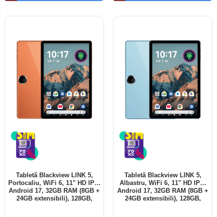
Telefoane mobile ALTE BRANDURI
Tabletă Blackview LINK 5,
Tabletă Blackview LINK 5,
Portocaliu, WiFi 6, 11" HD IPS,
Albastru, WiFi 6, 11" HD IPS,
Android 17, 32GB RAM (8GB +
Android 17, 32GB RAM (8GB +
24GB extensibili), 128GB,
24GB extensibili), 128GB,
Octa-Core 2.0GHz, 8300mAh,
Octa-Core 2.0GHz, 8300mAh,
Încărcare Rapidă 18W,
Încărcare Rapidă 18W,