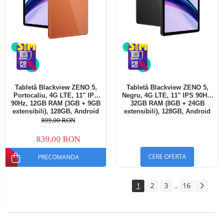
Tabletă Blackview ZENO 5,
Tabletă Blackview ZENO 5,
Portocaliu, 4G LTE, 11" IPS
Negru, 4G LTE, 11" IPS 90Hz,
90Hz, 12GB RAM (3GB + 9GB
32GB RAM (8GB + 24GB
extensibili), 128GB, Android
extensibili), 128GB, Android
16, Unisoc T7250, 8300mAh,
16, Unisoc T7250, 8300mAh,
899,00 RON
Doke AI 2.0, Gemini AI, Dual
Doke AI 2.0, Gemini AI, Dual
SIM
SIM
839,00 RON
CERE OFERTA
PRECOMANDA
1
2
3
16
...