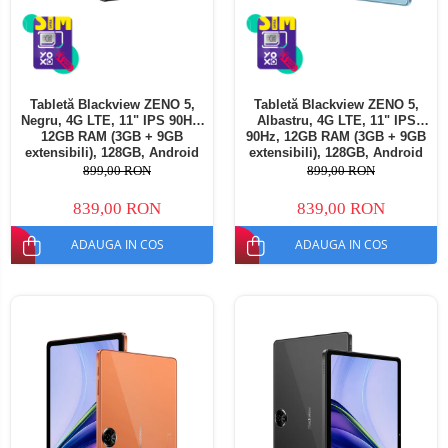
Tabletă Blackview ZENO 5,
Tabletă Blackview ZENO 5,
Negru, 4G LTE, 11" IPS 90Hz,
Albastru, 4G LTE, 11" IPS
12GB RAM (3GB + 9GB
90Hz, 12GB RAM (3GB + 9GB
extensibili), 128GB, Android
extensibili), 128GB, Android
16, Unisoc T7250, 8300mAh,
16, Unisoc T7250, 8300mAh,
899,00 RON
899,00 RON
Doke AI 2.0, Gemini AI, Dual
Doke AI 2.0, Gemini AI, Dual
SIM
SIM
839,00 RON
839,00 RON
ADAUGA IN COS
ADAUGA IN COS