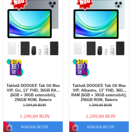
Telefoane mobile Oukitel
Telefoane mobile Ulefone
Telefoane mobile Unihertz
Telefoane mobile Cubot
Telefoane mobile Blackview
Telefoane mobile OSCAL
Telefoane mobile Fossibot
Telefoane mobile Lagenio
Telefoane mobile Samsung
Telefoane mobile iSEN
Telefoane mobile F150
Tabletă DOOGEE Tab G6 Max
Tabletă DOOGEE Tab G6 Max
Telefoane mobile HUAWEI
VIP, Gri, 13" FHD, 36GB RAM
VIP, Albastru, 13" FHD, 36GB
Telefoane mobile iHunt
(6GB + 30GB extensibili),
RAM (6GB + 30GB extensibili),
256GB ROM, Baterie
256GB ROM, Baterie
Telefoane mobile Xiaomi
10800mAh, Android, Wi-Fi
10800mAh, Android, Wi-Fi
1.599,00 RON
1.599,00 RON
Telefoane mobile AGM
1.299,00 RON
1.299,00 RON
Telefoane mobile Realme
ADAUGA IN COS
ADAUGA IN COS
Telefoane mobile ZTE Nubia