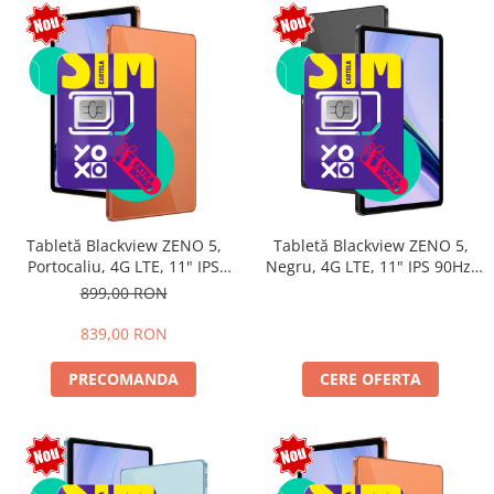
Tabletă Blackview ZENO 5,
Tabletă Blackview ZENO 5,
Portocaliu, 4G LTE, 11" IPS
Negru, 4G LTE, 11" IPS 90Hz,
90Hz, 12GB RAM (3GB + 9GB
32GB RAM (8GB + 24GB
899,00 RON
extensibili), 128GB, Android
extensibili), 128GB, Android
16, Unisoc T7250, 8300mAh,
16, Unisoc T7250, 8300mAh,
839,00 RON
Doke AI 2.0, Gemini AI, Dual
Doke AI 2.0, Gemini AI, Dual
SIM
SIM
PRECOMANDA
CERE OFERTA