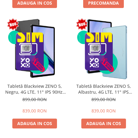
ADAUGA IN COS
PRECOMANDA
Tabletă Blackview ZENO 5,
Tabletă Blackview ZENO 5,
Negru, 4G LTE, 11" IPS 90Hz,
Albastru, 4G LTE, 11" IPS
12GB RAM (3GB + 9GB
90Hz, 12GB RAM (3GB + 9GB
899,00 RON
899,00 RON
extensibili), 128GB, Android
extensibili), 128GB, Android
16, Unisoc T7250, 8300mAh,
16, Unisoc T7250, 8300mAh,
839,00 RON
839,00 RON
Doke AI 2.0, Gemini AI, Dual
Doke AI 2.0, Gemini AI, Dual
SIM
SIM
ADAUGA IN COS
ADAUGA IN COS