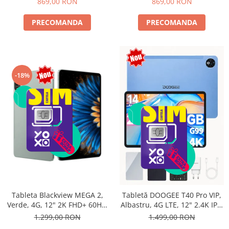
869,00 RON
869,00 RON
PRECOMANDA
PRECOMANDA
-18%
Tableta Blackview MEGA 2,
Tabletă DOOGEE T40 Pro VIP,
Verde, 4G, 12" 2K FHD+ 60Hz,
Albastru, 4G LTE, 12" 2.4K IPS,
24GB RAM (6GB + 18GB
20GB RAM (8GB + 12GB
1.299,00 RON
1.499,00 RON
extensibili), 256GB ROM,
extensibili), 512GB, Helio G99,