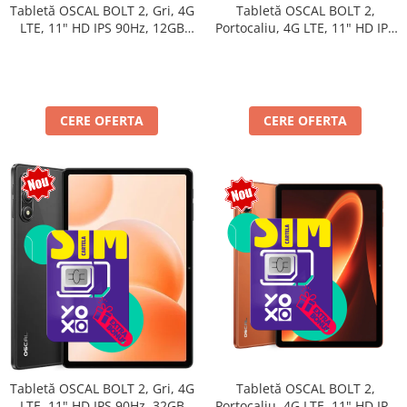
Tabletă OSCAL BOLT 2,
Tabletă OSCAL BOLT 2, Gri, 4G
Portocaliu, 4G LTE, 11" HD IPS
LTE, 11" HD IPS 90Hz, 12GB
90Hz, 12GB RAM (3GB + 9GB
RAM (3GB + 9GB extensibili),
extensibili), 128GB, Unisoc
128GB, Unisoc T7250,
T7250, 8300mAh, Android 16,
8300mAh, Android 16, Dual
Dual SIM
SIM
CERE OFERTA
CERE OFERTA
Tabletă OSCAL BOLT 2,
Tabletă OSCAL BOLT 2, Gri, 4G
Portocaliu, 4G LTE, 11" HD IPS
LTE, 11" HD IPS 90Hz, 32GB