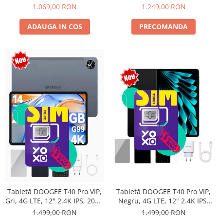
Android 15, Unisoc T615,
10800mAh, 33W, Android 14,
1.069,00 RON
1.249,00 RON
16MP+8MP, 9000mAh, 18W,
Dual SIM
Stylus, Face Unlock, Dual SIM
ADAUGA IN COS
PRECOMANDA
Tabletă DOOGEE T40 Pro VIP,
Tabletă DOOGEE T40 Pro VIP,
Negru, 4G LTE, 12" 2.4K IPS,
Gri, 4G LTE, 12" 2.4K IPS, 20GB
20GB RAM (8GB + 12GB
RAM (8GB + 12GB extensibili),
1.499,00 RON
1.499,00 RON