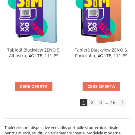
Tabletă Blackview ZENO 5,
Tabletă Blackview ZENO 5,
Albastru, 4G LTE, 11" IPS
Portocaliu, 4G LTE, 11" IPS
90Hz, 32GB RAM (8GB + 24GB
90Hz, 32GB RAM (8GB + 24GB
extensibili), 128GB, Android
extensibili), 128GB, Android
16, Unisoc T7250, 8300mAh,
16, Unisoc T7250, 8300mAh,
Doke AI 2.0, Gemini AI, Dual
Doke AI 2.0, Gemini AI, Dual
SIM
SIM
CERE OFERTA
CERE OFERTA
1
2
3
16
...
Tabletele sunt dispozitive versatile, portabile și puternice, ideale
pentru muncă, studiu, divertisment și creație. Modelele moderne