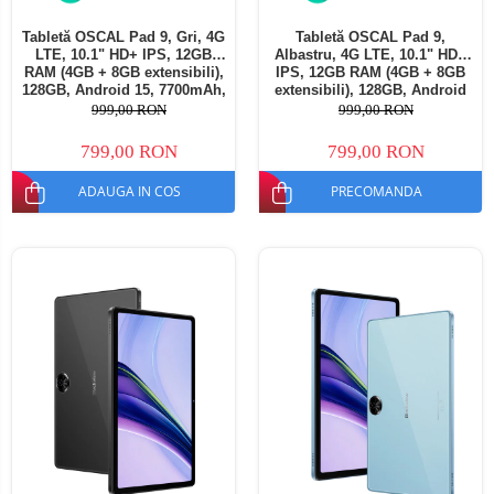
Tabletă OSCAL Pad 9, Gri, 4G
Tabletă OSCAL Pad 9,
LTE, 10.1" HD+ IPS, 12GB
Albastru, 4G LTE, 10.1" HD+
RAM (4GB + 8GB extensibili),
IPS, 12GB RAM (4GB + 8GB
128GB, Android 15, 7700mAh,
extensibili), 128GB, Android
Dual SIM
15, 7700mAh, Dual SIM
999,00 RON
999,00 RON
799,00 RON
799,00 RON
ADAUGA IN COS
PRECOMANDA