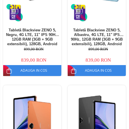
Tabletă Blackview ZENO 5,
Tabletă Blackview ZENO 5,
Negru, 4G LTE, 11" IPS 90Hz,
Albastru, 4G LTE, 11" IPS
12GB RAM (3GB + 9GB
90Hz, 12GB RAM (3GB + 9GB
extensibili), 128GB, Android
extensibili), 128GB, Android
16, Unisoc T7250, 8300mAh,
16, Unisoc T7250, 8300mAh,
899,00 RON
899,00 RON
Doke AI 2.0, Gemini AI, Dual
Doke AI 2.0, Gemini AI, Dual
SIM
SIM
839,00 RON
839,00 RON
ADAUGA IN COS
ADAUGA IN COS