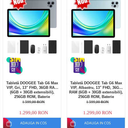
Telefoane mobile Oukitel
Telefoane mobile Ulefone
Telefoane mobile Unihertz
Telefoane mobile Cubot
Telefoane mobile Blackview
Telefoane mobile OSCAL
Telefoane mobile Fossibot
Telefoane mobile Lagenio
Telefoane mobile Samsung
Telefoane mobile iSEN
Telefoane mobile F150
Tabletă DOOGEE Tab G6 Max
Tabletă DOOGEE Tab G6 Max
Telefoane mobile HUAWEI
VIP, Gri, 13" FHD, 36GB RAM
VIP, Albastru, 13" FHD, 36GB
Telefoane mobile iHunt
(6GB + 30GB extensibili),
RAM (6GB + 30GB extensibili),
256GB ROM, Baterie
256GB ROM, Baterie
Telefoane mobile Xiaomi
10800mAh, Android, Wi-Fi
10800mAh, Android, Wi-Fi
1.599,00 RON
1.599,00 RON
Telefoane mobile AGM
1.299,00 RON
1.299,00 RON
Telefoane mobile Realme
ADAUGA IN COS
ADAUGA IN COS
Telefoane mobile ZTE Nubia