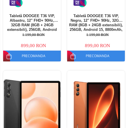
Tabletă DOOGEE T36 VIP,
Tabletă DOOGEE T36 VIP,
Albastru, 12" FHD+ 90Hz,
Negru, 12" FHD+ 90Hz, 32GB
32GB RAM (8GB + 24GB
RAM (8GB + 24GB extensibili),
extensibili), 256GB, Android
256GB, Android 15, 8800mAh,
15, 8800mAh, Dual SIM
Dual SIM
1.199,00 RON
1.199,00 RON
899,00 RON
899,00 RON
PRECOMANDA
PRECOMANDA