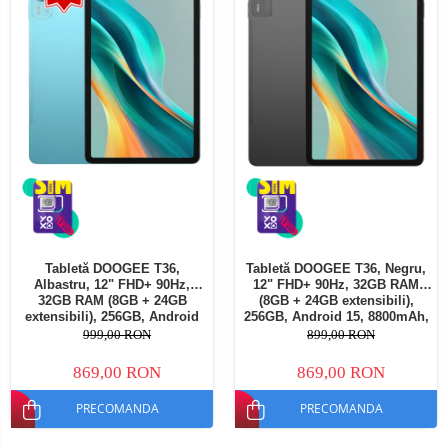
Tabletă DOOGEE T36,
Tabletă DOOGEE T36, Negru,
Albastru, 12" FHD+ 90Hz,
12" FHD+ 90Hz, 32GB RAM
32GB RAM (8GB + 24GB
(8GB + 24GB extensibili),
extensibili), 256GB, Android
256GB, Android 15, 8800mAh,
15, 8800mAh, Dual SIM
Dual SIM
999,00 RON
899,00 RON
869,00 RON
869,00 RON
PRECOMANDA
PRECOMANDA