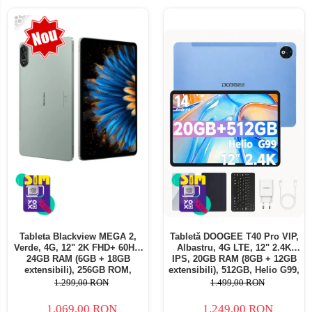
-18%
Tableta Blackview MEGA 2,
Tabletă DOOGEE T40 Pro VIP,
Verde, 4G, 12" 2K FHD+ 60Hz,
Albastru, 4G LTE, 12" 2.4K
24GB RAM (6GB + 18GB
IPS, 20GB RAM (8GB + 12GB
extensibili), 256GB ROM,
extensibili), 512GB, Helio G99,
Android 15, Unisoc T615,
10800mAh, 33W, Android 14,
1.299,00 RON
1.499,00 RON
16MP+8MP, 9000mAh, 18W,
Dual SIM
Stylus, Face Unlock, Dual SIM
1.069,00 RON
1.249,00 RON