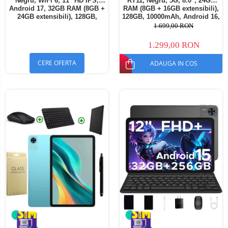
Negru, WiFi 6, 11" HD IPS,
RT11, Negru, 5G, 8.0", 24GB
Android 17, 32GB RAM (8GB +
RAM (8GB + 16GB extensibili),
24GB extensibili), 128GB,
128GB, 10000mAh, Android 16,
Octa-Core 2.0GHz, 8300mAh,
Cameră 16MP AI, Dock
1.699,00 RON
Încărcare Rapidă 18W,
Charging
Bluetooth 5.4
1.299,00 RON
CERE OFERTA
ADAUGA IN COS