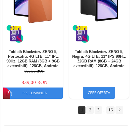
Tabletă Blackview ZENO 5,
Tabletă Blackview ZENO 5,
Portocaliu, 4G LTE, 11" IPS
Negru, 4G LTE, 11" IPS 90Hz,
90Hz, 12GB RAM (3GB + 9GB
32GB RAM (8GB + 24GB
extensibili), 128GB, Android
extensibili), 128GB, Android
16, Unisoc T7250, 8300mAh,
16, Unisoc T7250, 8300mAh,
899,00 RON
Doke AI 2.0, Gemini AI, Dual
Doke AI 2.0, Gemini AI, Dual
SIM
SIM
839,00 RON
CERE OFERTA
PRECOMANDA
1
2
3
16
...