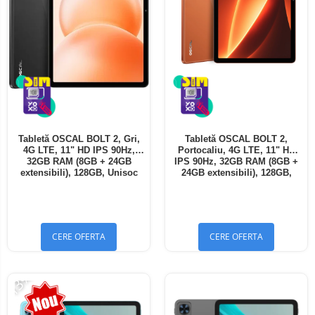
Tabletă OSCAL BOLT 2, Gri,
Tabletă OSCAL BOLT 2,
4G LTE, 11" HD IPS 90Hz,
Portocaliu, 4G LTE, 11" HD
32GB RAM (8GB + 24GB
IPS 90Hz, 32GB RAM (8GB +
extensibili), 128GB, Unisoc
24GB extensibili), 128GB,
T7250, 8300mAh, Android 16,
Unisoc T7250, 8300mAh,
Dual SIM
Android 16, Dual SIM
CERE OFERTA
CERE OFERTA
-13%