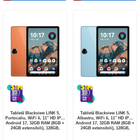
Telefoane mobile ALTE BRANDURI
Tabletă Blackview LINK 5,
Tabletă Blackview LINK 5,
Portocaliu, WiFi 6, 11" HD IPS,
Albastru, WiFi 6, 11" HD IPS,
Android 17, 32GB RAM (8GB +
Android 17, 32GB RAM (8GB +
24GB extensibili), 128GB,
24GB extensibili), 128GB,
Octa-Core 2.0GHz, 8300mAh,
Octa-Core 2.0GHz, 8300mAh,
Încărcare Rapidă 18W,
Încărcare Rapidă 18W,