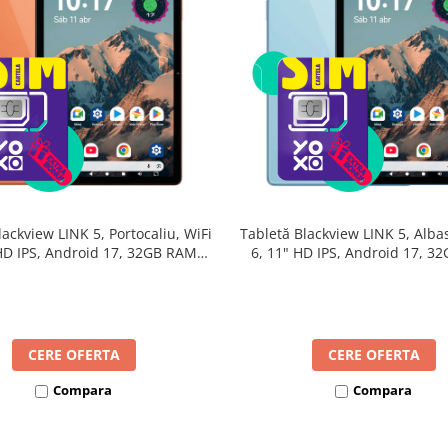
lackview LINK 5, Portocaliu, WiFi
Tabletă Blackview LINK 5, Albas
 HD IPS, Android 17, 32GB RAM
6, 11" HD IPS, Android 17, 3
24GB extensibili), 128GB, Octa-
(8GB + 24GB extensibili), 128G
GHz, 8300mAh, Încărcare Rapidă
Core 2.0GHz, 8300mAh, Încărca
18W, Bluetooth 5.4
18W, Bluetooth 5.4
CERE OFERTA
CERE OFERTA
Compara
Compara