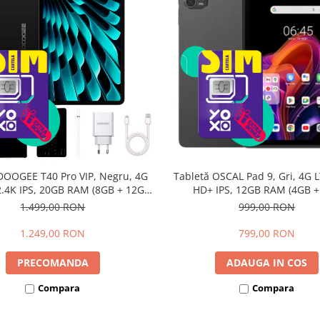
DOOGEE T40 Pro VIP, Negru, 4G
Tabletă OSCAL Pad 9, Gri, 4G L
 2.4K IPS, 20GB RAM (8GB + 12GB
HD+ IPS, 12GB RAM (4GB 
li), 512GB, Helio G99, 10800mAh,
extensibili), 128GB, Androi
1.499,00 RON
999,00 RON
W, Android 14, Dual SIM
7700mAh, Dual SIM
1.249,00 RON
799,00 RON
PRECOMANDA
ADAUGA IN COS
Compara
Compara