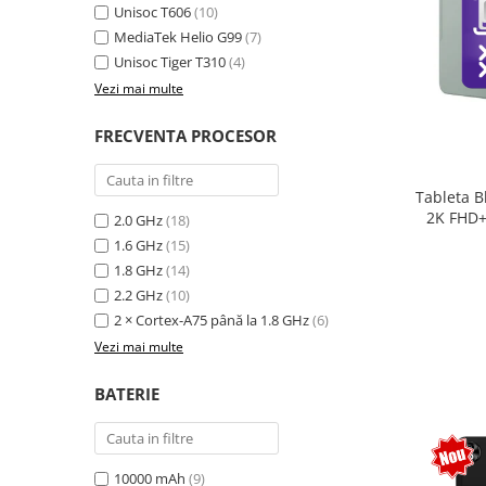
Unisoc T606
(10)
MediaTek Helio G99
(7)
Unisoc Tiger T310
(4)
Vezi mai multe
FRECVENTA PROCESOR
Tableta B
2K FHD+
2.0 GHz
(18)
extensi
1.6 GHz
(15)
Unisoc T
1.8 GHz
(14)
Sty
2.2 GHz
(10)
2 × Cortex-A75 până la 1.8 GHz
(6)
Vezi mai multe
BATERIE
10000 mAh
(9)