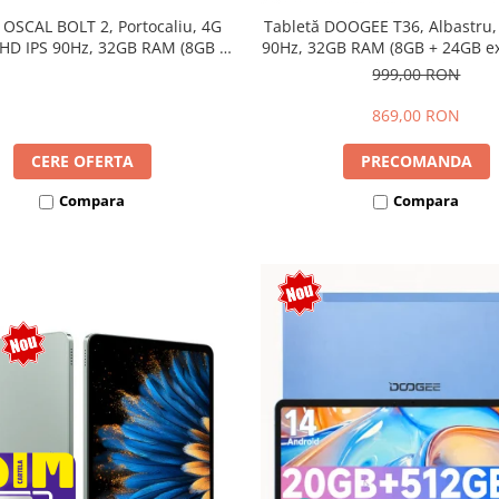
 OSCAL BOLT 2, Portocaliu, 4G
Tabletă DOOGEE T36, Albastru,
 HD IPS 90Hz, 32GB RAM (8GB +
90Hz, 32GB RAM (8GB + 24GB ext
ensibili), 128GB, Unisoc T7250,
256GB, Android 15, 8800mAh, 
999,00 RON
mAh, Android 16, Dual SIM
869,00 RON
CERE OFERTA
PRECOMANDA
Compara
Compara