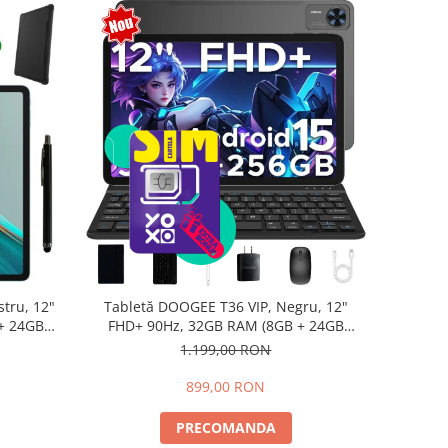
tru, 12"
Tabletă DOOGEE T36 VIP, Negru, 12"
+ 24GB
FHD+ 90Hz, 32GB RAM (8GB + 24GB
d 15,
extensibili), 256GB, Android 15,
1.199,00 RON
8800mAh, Dual SIM
899,00 RON
PRECOMANDA