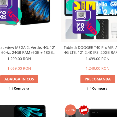
lackview MEGA 2, Verde, 4G, 12"
Tabletă DOOGEE T40 Pro VIP, A
 60Hz, 24GB RAM (6GB + 18GB
4G LTE, 12" 2.4K IPS, 20GB RA
bili), 256GB ROM, Android 15,
12GB extensibili), 512GB, Hel
1.299,00 RON
1.499,00 RON
615, 16MP+8MP, 9000mAh, 18W,
10800mAh, 33W, Android 14, 
lus, Face Unlock, Dual SIM
1.069,00 RON
1.249,00 RON
ADAUGA IN COS
PRECOMANDA
Compara
Compara
-20%