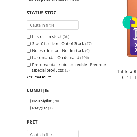
Telefoane mobile RugOne
Telefoane mobile Doogee
STATUS STOC
Telefoane mobile Oukitel
Telefoane mobile Ulefone
Telefoane mobile Unihertz
In stoc - In stock
(56)
Telefoane mobile Cubot
Stoc 0 furnizor - Out of Stock
(57)
Nu este in stoc - Not in stock
(6)
Telefoane mobile Blackview
La comanda - On demand
(196)
Telefoane mobile OSCAL
Precomanda produse speciale - Preorder
Telefoane mobile Fossibot
(special products)
(3)
Tabletă B
Telefoane mobile Lagenio
6, 11"
Vezi mai multe
(8GB + 
Telefoane mobile Samsung
Core 2.0
CONDIȚIE
Telefoane mobile iSEN
Telefoane mobile F150
Nou Sigilat
(286)
Telefoane mobile HUAWEI
Resigilat
(1)
Telefoane mobile iHunt
PRET
Telefoane mobile Xiaomi
Telefoane mobile AGM