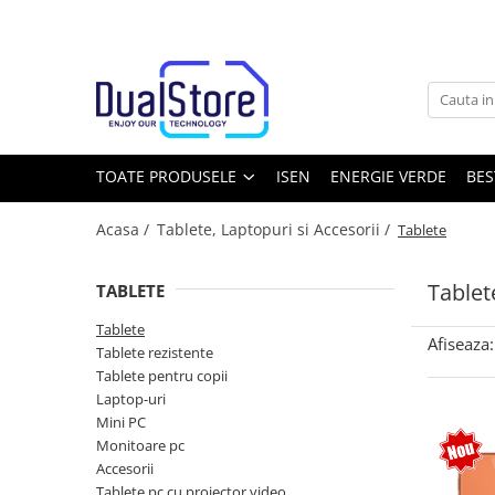
Toate Produsele
Noutati
Best Deals
Producatori Telefoane Mobila
TOATE PRODUSELE
ISEN
ENERGIE VERDE
BES
Telefoane mobile
Acasa /
Tablete, Laptopuri si Accesorii /
Tablete
Toate ( smart si clasice )
Telefoane Rezistente
Tablet
TABLETE
Telefoane cu proiector video
Tablete
Telefoane (Smartphone) 5G
Afiseaza:
Tablete rezistente
Telefoane cu camera termica
Tablete pentru copii
Laptop-uri
Telefoane clasice
Mini PC
Piese si accesorii telefoane mobile
Monitoare pc
Accesorii
Producatori telefoane
Tablete pc cu proiector video