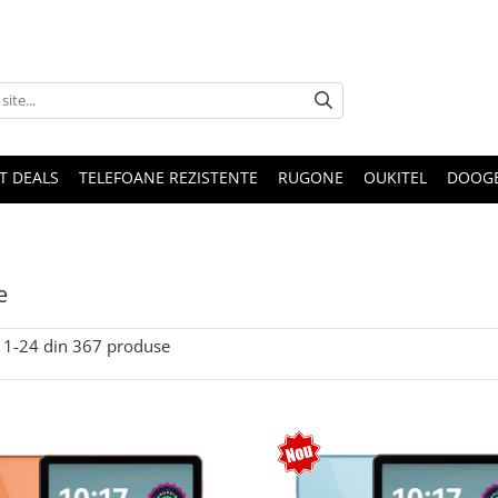
T DEALS
TELEFOANE REZISTENTE
RUGONE
OUKITEL
DOOG
e
1-
24
din
367
produse