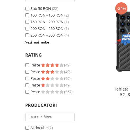
Telefoane mobile Realme
-24%
Sub 50 RON
(22)
Telefoane mobile ZTE Nubia
100 RON - 150 RON
(2)
Telefoane mobile ALTE BRANDURI
150 RON - 200 RON
(1)
Tablete PC, mini PC si laptopuri
200 RON - 250 RON
(1)
Tablete PC
250 RON - 300 RON
(4)
Tablete pc cu proiector video
Vezi mai multe
Tablete rezistente
RATING
Tablete pentru copii
Peste
(49)
Laptop-uri
Peste
(49)
Monitoare pc
Peste
(49)
Peste
(49)
Mini Pc
Tabletă
Peste
(367)
5G, 
Accesorii
extensib
PRODUCATORI
TV si Proiectoare Smart
16, Ca
Camere auto, home si sport
Camere auto DVR
Alldocube
(2)
Oglinzi auto smart cu camera