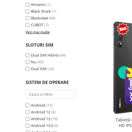
Amazon
(1)
Camere Supraveghere
Black Shark
(1)
Mini Video Camera
Blackview
(69)
CUBOT
(7)
Accesorii Camere Supraveghere
Vezi mai multe
Casti
Casti Wireless
SLOTURI SIM
Casti cu Fir
Dual SIM Hibrid
(64)
Casti Profesionale
Nu
(45)
Dual SIM
(24)
Ceasuri si Inele smart, bratari
fitness
SISTEM DE OPERARE
Smartwatch
Ceasuri Smart pentru copii
Bratari Fitness
Android
(73)
Inel Smart
Android 12
(4)
Android 13
(19)
Tabletă 
Accesorii Smartwatch
HD IPS
Android 13.0
(6)
Trotinete electrice si accesorii
exten