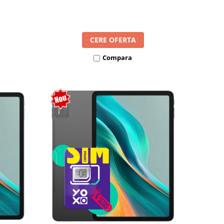
l SIM
8300mAh, Android 16, Dual SIM
CERE OFERTA
Compara