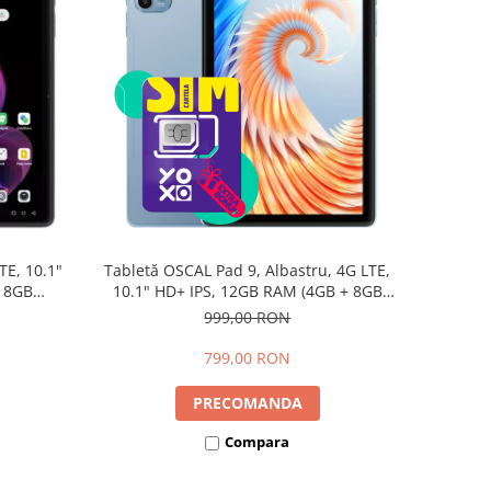
TE, 10.1"
Tabletă OSCAL Pad 9, Albastru, 4G LTE,
+ 8GB
10.1" HD+ IPS, 12GB RAM (4GB + 8GB
d 15,
extensibili), 128GB, Android 15,
999,00 RON
7700mAh, Dual SIM
799,00 RON
PRECOMANDA
Compara