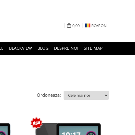
0,00
RO/
RON
EE
BLACKVIEW
BLOG
DESPRE NOI
SITE MAP
Ordoneaza: