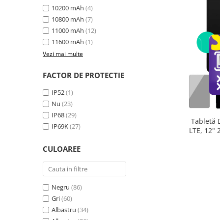
10200 mAh
(4)
10800 mAh
(7)
11000 mAh
(12)
11600 mAh
(1)
Vezi mai multe
FACTOR DE PROTECTIE
IP52
(1)
Nu
(23)
IP68
(29)
Tabletă 
IP69K
(27)
LTE, 12"
extensibi
CULOAREE
33
Negru
(86)
Gri
(60)
Albastru
(34)