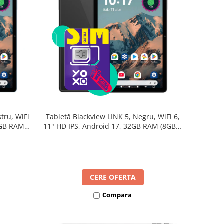
tru, WiFi
Tabletă Blackview LINK 5, Negru, WiFi 6,
2GB RAM
11" HD IPS, Android 17, 32GB RAM (8GB +
B, Octa-
24GB extensibili), 128GB, Octa-Core
re Rapidă
2.0GHz, 8300mAh, Încărcare Rapidă 18W,
Bluetooth 5.4
CERE OFERTA
Compara