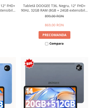
 12" FHD+
Tabletă DOOGEE T36, Negru, 12" FHD+
ensibili),
90Hz, 32GB RAM (8GB + 24GB extensibili),
Dual SIM
256GB, Android 15, 8800mAh, Dual SIM
899,00 RON
869,00 RON
PRECOMANDA
Compara