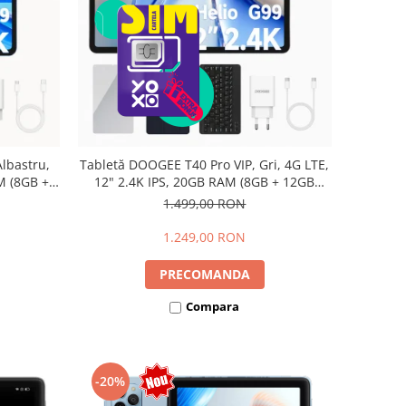
lbastru,
Tabletă DOOGEE T40 Pro VIP, Gri, 4G LTE,
M (8GB +
12" 2.4K IPS, 20GB RAM (8GB + 12GB
io G99,
extensibili), 512GB, Helio G99, 10800mAh,
1.499,00 RON
Dual SIM
33W, Android 14, Dual SIM
1.249,00 RON
PRECOMANDA
Compara
-20%