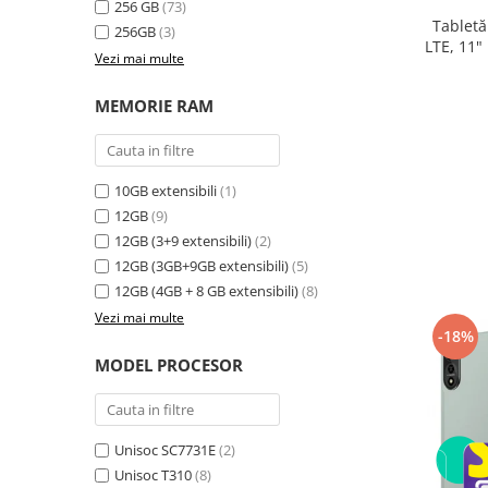
256 GB
(73)
electrică portabile
Tabletă
256GB
(3)
Panouri solare portabile
LTE, 11"
Vezi mai multe
24GB ext
Statii incarcare masini electrice
8300
Media player cu Android
MEMORIE RAM
TV Box
Accesorii
10GB extensibili
(1)
Miracast
12GB
(9)
Produse resigilate
12GB (3+9 extensibili)
(2)
Termometre non contact
12GB (3GB+9GB extensibili)
(5)
Aspiratoare robot, piese si accesorii
12GB (4GB + 8 GB extensibili)
(8)
Piese de schimb telefoane mobile
Vezi mai multe
-18%
MODEL PROCESOR
Unisoc SC7731E
(2)
Unisoc T310
(8)