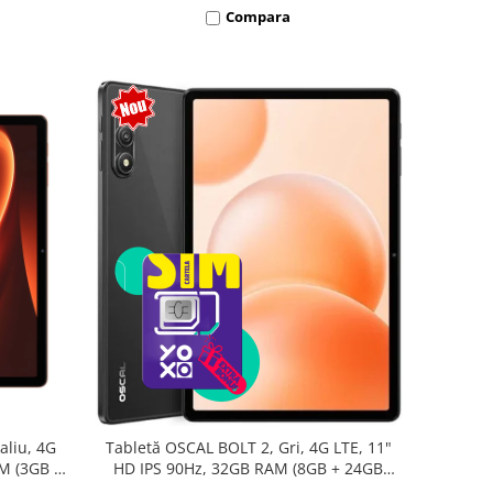
Compara
aliu, 4G
Tabletă OSCAL BOLT 2, Gri, 4G LTE, 11"
AM (3GB +
HD IPS 90Hz, 32GB RAM (8GB + 24GB
oc T7250,
extensibili), 128GB, Unisoc T7250,