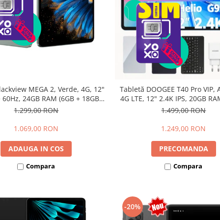
lackview MEGA 2, Verde, 4G, 12"
Tabletă DOOGEE T40 Pro VIP, A
 60Hz, 24GB RAM (6GB + 18GB
4G LTE, 12" 2.4K IPS, 20GB RA
bili), 256GB ROM, Android 15,
12GB extensibili), 512GB, Hel
1.299,00 RON
1.499,00 RON
615, 16MP+8MP, 9000mAh, 18W,
10800mAh, 33W, Android 14, 
lus, Face Unlock, Dual SIM
1.069,00 RON
1.249,00 RON
ADAUGA IN COS
PRECOMANDA
Compara
Compara
-20%