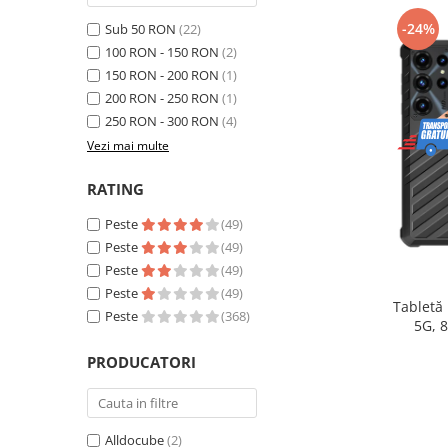
Telefoane mobile Realme
-24%
Sub 50 RON
(22)
Telefoane mobile ZTE Nubia
100 RON - 150 RON
(2)
Telefoane mobile ALTE BRANDURI
150 RON - 200 RON
(1)
Tablete PC, mini PC si laptopuri
200 RON - 250 RON
(1)
Tablete PC
250 RON - 300 RON
(4)
Tablete pc cu proiector video
Vezi mai multe
Tablete rezistente
RATING
Tablete pentru copii
Peste
(49)
Laptop-uri
Peste
(49)
Monitoare pc
Peste
(49)
Peste
(49)
Mini Pc
Tabletă
Peste
(368)
5G, 
Accesorii
extensib
PRODUCATORI
TV si Proiectoare Smart
16, Ca
Camere auto, home si sport
Camere auto DVR
Alldocube
(2)
Oglinzi auto smart cu camera