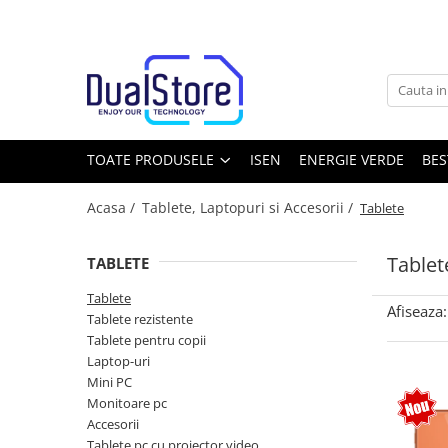
Toate Produsele
Noutati
Best Deals
Producatori Telefoane Mobila
TOATE PRODUSELE
ISEN
ENERGIE VERDE
BES
Telefoane mobile
Acasa /
Tablete, Laptopuri si Accesorii /
Tablete
Toate ( smart si clasice )
Telefoane Rezistente
Tablet
TABLETE
Telefoane cu proiector video
Tablete
Telefoane (Smartphone) 5G
Afiseaza:
Tablete rezistente
Telefoane cu camera termica
Tablete pentru copii
Laptop-uri
Telefoane clasice
Mini PC
Piese si accesorii telefoane mobile
Monitoare pc
Accesorii
Producatori telefoane
Tablete pc cu proiector video