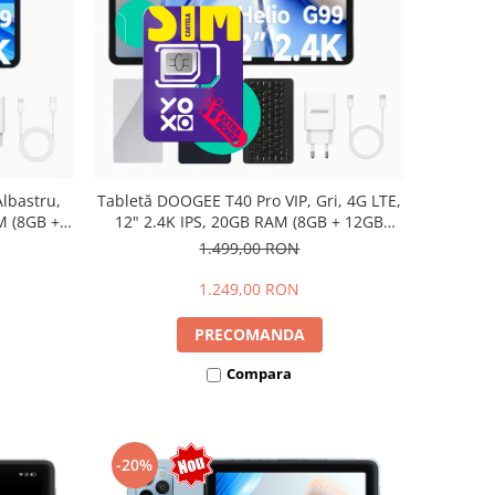
lbastru,
Tabletă DOOGEE T40 Pro VIP, Gri, 4G LTE,
M (8GB +
12" 2.4K IPS, 20GB RAM (8GB + 12GB
io G99,
extensibili), 512GB, Helio G99, 10800mAh,
1.499,00 RON
Dual SIM
33W, Android 14, Dual SIM
1.249,00 RON
PRECOMANDA
Compara
-20%