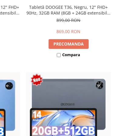
 12" FHD+
Tabletă DOOGEE T36, Negru, 12" FHD+
ensibili),
90Hz, 32GB RAM (8GB + 24GB extensibili),
Dual SIM
256GB, Android 15, 8800mAh, Dual SIM
899,00 RON
869,00 RON
PRECOMANDA
Compara