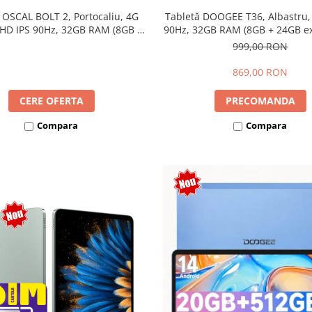
 OSCAL BOLT 2, Portocaliu, 4G
Tabletă DOOGEE T36, Albastru,
 HD IPS 90Hz, 32GB RAM (8GB +
90Hz, 32GB RAM (8GB + 24GB ext
ensibili), 128GB, Unisoc T7250,
256GB, Android 15, 8800mAh, 
999,00 RON
mAh, Android 16, Dual SIM
869,00 RON
CERE OFERTA
PRECOMANDA
Compara
Compara