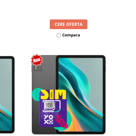
l SIM
8300mAh, Android 16, Dual SIM
CERE OFERTA
Compara