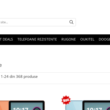
T DEALS
TELEFOANE REZISTENTE
RUGONE
OUKITEL
DOOG
e
1-
24
din
368
produse