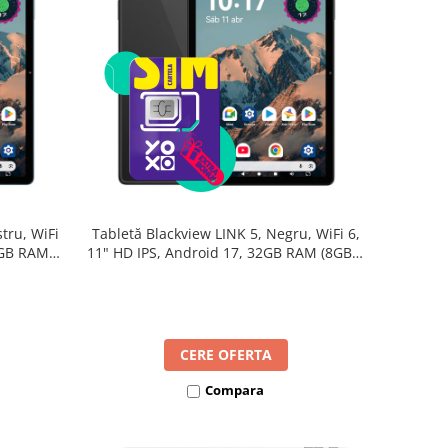
tru, WiFi
Tabletă Blackview LINK 5, Negru, WiFi 6,
2GB RAM
11" HD IPS, Android 17, 32GB RAM (8GB +
B, Octa-
24GB extensibili), 128GB, Octa-Core
re Rapidă
2.0GHz, 8300mAh, Încărcare Rapidă 18W,
Bluetooth 5.4
CERE OFERTA
Compara