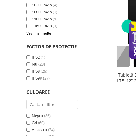
10200 mAh
(4)
10800 mAh
(7)
11000 mAh
(12)
11600 mAh
(1)
Vezi mai multe
FACTOR DE PROTECTIE
IP52
(1)
Nu
(23)
IP68
(29)
Tabletă 
IP69K
(27)
LTE, 12"
extensibi
CULOAREE
33
Negru
(86)
Gri
(60)
Albastru
(34)