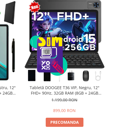
tru, 12"
Tabletă DOOGEE T36 VIP, Negru, 12"
+ 24GB
FHD+ 90Hz, 32GB RAM (8GB + 24GB
d 15,
extensibili), 256GB, Android 15,
1.199,00 RON
8800mAh, Dual SIM
899,00 RON
PRECOMANDA