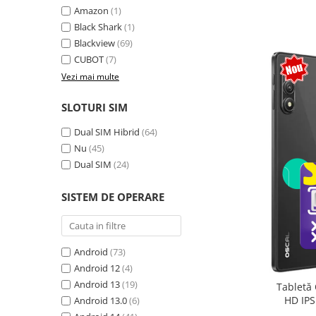
Amazon
(1)
Camere Supraveghere
Black Shark
(1)
Mini Video Camera
Blackview
(69)
CUBOT
(7)
Accesorii Camere Supraveghere
Vezi mai multe
Casti
Casti Wireless
SLOTURI SIM
Casti cu Fir
Dual SIM Hibrid
(64)
Casti Profesionale
Nu
(45)
Dual SIM
(24)
Ceasuri si Inele smart, bratari
fitness
SISTEM DE OPERARE
Smartwatch
Ceasuri Smart pentru copii
Bratari Fitness
Android
(73)
Inel Smart
Android 12
(4)
Android 13
(19)
Tabletă 
Accesorii Smartwatch
HD IPS
Android 13.0
(6)
Trotinete electrice si accesorii
exten