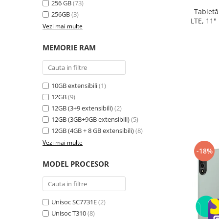
256 GB
(73)
electrică portabile
Tabletă
256GB
(3)
Panouri solare portabile
LTE, 11"
Vezi mai multe
24GB ext
Statii incarcare masini electrice
8300
Media player cu Android
MEMORIE RAM
TV Box
Accesorii
10GB extensibili
(1)
Miracast
12GB
(9)
Produse resigilate
12GB (3+9 extensibili)
(2)
Termometre non contact
12GB (3GB+9GB extensibili)
(5)
Aspiratoare robot, piese si accesorii
12GB (4GB + 8 GB extensibili)
(8)
Piese de schimb telefoane mobile
Vezi mai multe
-18%
MODEL PROCESOR
Unisoc SC7731E
(2)
Unisoc T310
(8)