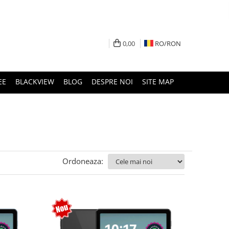
0,00
RO/
RON
EE
BLACKVIEW
BLOG
DESPRE NOI
SITE MAP
Ordoneaza: