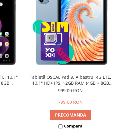
TE, 10.1"
Tabletă OSCAL Pad 9, Albastru, 4G LTE,
+ 8GB
10.1" HD+ IPS, 12GB RAM (4GB + 8GB
d 15,
extensibili), 128GB, Android 15,
999,00 RON
7700mAh, Dual SIM
799,00 RON
PRECOMANDA
Compara