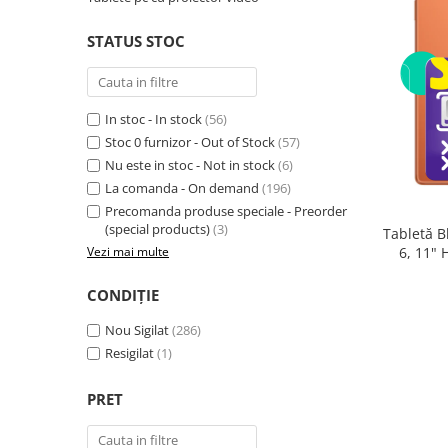
Telefoane mobile RugOne
Telefoane mobile Doogee
STATUS STOC
Telefoane mobile Oukitel
Telefoane mobile Ulefone
Telefoane mobile Unihertz
In stoc - In stock
(56)
Telefoane mobile Cubot
Stoc 0 furnizor - Out of Stock
(57)
Nu este in stoc - Not in stock
(6)
Telefoane mobile Blackview
La comanda - On demand
(196)
Telefoane mobile OSCAL
Precomanda produse speciale - Preorder
Telefoane mobile Fossibot
(special products)
(3)
Tabletă B
Telefoane mobile Lagenio
6, 11"
Vezi mai multe
(8GB + 
Telefoane mobile Samsung
Core 2.0
CONDIȚIE
Telefoane mobile iSEN
Telefoane mobile F150
Nou Sigilat
(286)
Telefoane mobile HUAWEI
Resigilat
(1)
Telefoane mobile iHunt
PRET
Telefoane mobile Xiaomi
Telefoane mobile AGM