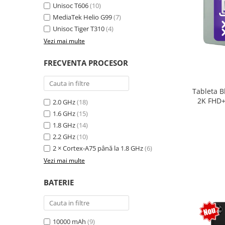
Unisoc T606
(10)
MediaTek Helio G99
(7)
Unisoc Tiger T310
(4)
Vezi mai multe
FRECVENTA PROCESOR
Tableta B
2K FHD+
2.0 GHz
(18)
extensi
1.6 GHz
(15)
Unisoc T
1.8 GHz
(14)
Sty
2.2 GHz
(10)
2 × Cortex-A75 până la 1.8 GHz
(6)
Vezi mai multe
BATERIE
10000 mAh
(9)