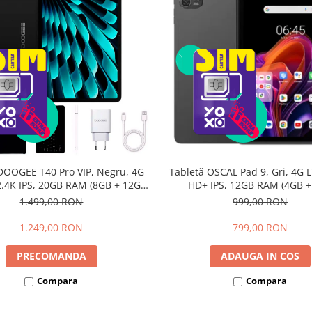
DOOGEE T40 Pro VIP, Negru, 4G
Tabletă OSCAL Pad 9, Gri, 4G L
 2.4K IPS, 20GB RAM (8GB + 12GB
HD+ IPS, 12GB RAM (4GB 
li), 512GB, Helio G99, 10800mAh,
extensibili), 128GB, Androi
1.499,00 RON
999,00 RON
W, Android 14, Dual SIM
7700mAh, Dual SIM
1.249,00 RON
799,00 RON
PRECOMANDA
ADAUGA IN COS
Compara
Compara