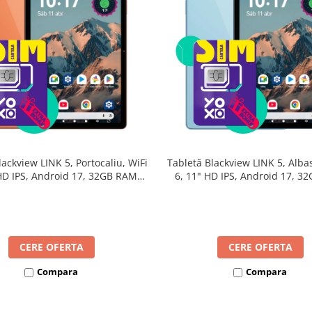
lackview LINK 5, Portocaliu, WiFi
Tabletă Blackview LINK 5, Albas
 HD IPS, Android 17, 32GB RAM
6, 11" HD IPS, Android 17, 3
24GB extensibili), 128GB, Octa-
(8GB + 24GB extensibili), 128G
GHz, 8300mAh, Încărcare Rapidă
Core 2.0GHz, 8300mAh, Încărca
18W, Bluetooth 5.4
18W, Bluetooth 5.4
CERE OFERTA
CERE OFERTA
Compara
Compara