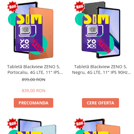
Tabletă Blackview ZENO 5,
Tabletă Blackview ZENO 5,
Portocaliu, 4G LTE, 11" IPS
Negru, 4G LTE, 11" IPS 90Hz,
90Hz, 12GB RAM (3GB + 9GB
32GB RAM (8GB + 24GB
899,00 RON
extensibili), 128GB, Android
extensibili), 128GB, Android
16, Unisoc T7250, 8300mAh,
16, Unisoc T7250, 8300mAh,
839,00 RON
Doke AI 2.0, Gemini AI, Dual
Doke AI 2.0, Gemini AI, Dual
SIM
SIM
PRECOMANDA
CERE OFERTA