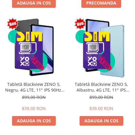
ADAUGA IN COS
PRECOMANDA
Tabletă Blackview ZENO 5,
Tabletă Blackview ZENO 5,
Negru, 4G LTE, 11" IPS 90Hz,
Albastru, 4G LTE, 11" IPS
12GB RAM (3GB + 9GB
90Hz, 12GB RAM (3GB + 9GB
899,00 RON
899,00 RON
extensibili), 128GB, Android
extensibili), 128GB, Android
16, Unisoc T7250, 8300mAh,
16, Unisoc T7250, 8300mAh,
839,00 RON
839,00 RON
Doke AI 2.0, Gemini AI, Dual
Doke AI 2.0, Gemini AI, Dual
SIM
SIM
ADAUGA IN COS
ADAUGA IN COS