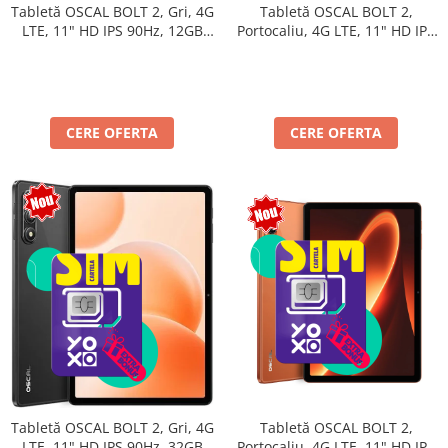
Tabletă OSCAL BOLT 2,
Tabletă OSCAL BOLT 2, Gri, 4G
Portocaliu, 4G LTE, 11" HD IPS
LTE, 11" HD IPS 90Hz, 12GB
90Hz, 12GB RAM (3GB + 9GB
RAM (3GB + 9GB extensibili),
extensibili), 128GB, Unisoc
128GB, Unisoc T7250,
T7250, 8300mAh, Android 16,
8300mAh, Android 16, Dual
Dual SIM
SIM
CERE OFERTA
CERE OFERTA
Tabletă OSCAL BOLT 2,
Tabletă OSCAL BOLT 2, Gri, 4G
Portocaliu, 4G LTE, 11" HD IPS
LTE, 11" HD IPS 90Hz, 32GB