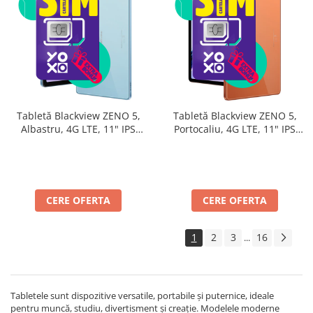
Tabletă Blackview ZENO 5,
Tabletă Blackview ZENO 5,
Albastru, 4G LTE, 11" IPS
Portocaliu, 4G LTE, 11" IPS
90Hz, 32GB RAM (8GB + 24GB
90Hz, 32GB RAM (8GB + 24GB
extensibili), 128GB, Android
extensibili), 128GB, Android
16, Unisoc T7250, 8300mAh,
16, Unisoc T7250, 8300mAh,
Doke AI 2.0, Gemini AI, Dual
Doke AI 2.0, Gemini AI, Dual
SIM
SIM
CERE OFERTA
CERE OFERTA
1
2
3
16
...
Tabletele sunt dispozitive versatile, portabile și puternice, ideale
pentru muncă, studiu, divertisment și creație. Modelele moderne