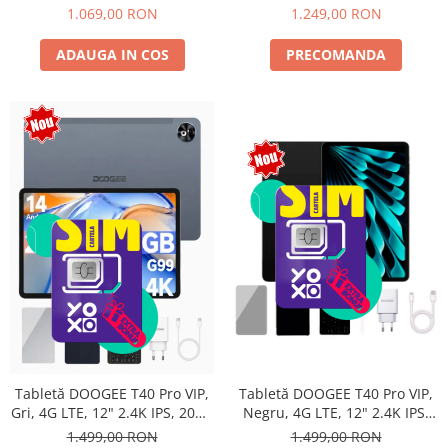
Android 15, Unisoc T615,
10800mAh, 33W, Android 14,
1.069,00 RON
1.249,00 RON
16MP+8MP, 9000mAh, 18W,
Dual SIM
Stylus, Face Unlock, Dual SIM
ADAUGA IN COS
PRECOMANDA
Tabletă DOOGEE T40 Pro VIP,
Tabletă DOOGEE T40 Pro VIP,
Negru, 4G LTE, 12" 2.4K IPS,
Gri, 4G LTE, 12" 2.4K IPS, 20GB
20GB RAM (8GB + 12GB
RAM (8GB + 12GB extensibili),
1.499,00 RON
1.499,00 RON