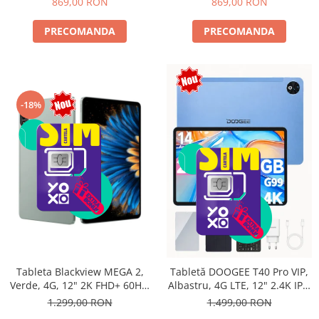
869,00 RON
869,00 RON
PRECOMANDA
PRECOMANDA
-18%
Tableta Blackview MEGA 2,
Tabletă DOOGEE T40 Pro VIP,
Verde, 4G, 12" 2K FHD+ 60Hz,
Albastru, 4G LTE, 12" 2.4K IPS,
24GB RAM (6GB + 18GB
20GB RAM (8GB + 12GB
1.299,00 RON
1.499,00 RON
extensibili), 256GB ROM,
extensibili), 512GB, Helio G99,