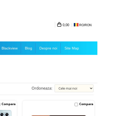
0,00
RO/
RON
Blackview
Blog
Despre noi
Site Map
Ordoneaza:
Compara
Compara