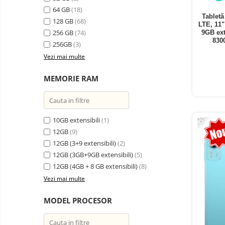
electrice
64 GB
(18)
Media player cu Android
Tablet
128 GB
(68)
LTE, 11
TV Box
Produse
256 GB
(74)
9GB ext
resigilate
830
Accesorii
256GB
(3)
Termometre
Vezi mai multe
Miracast
non
contact
Aspiratoare
MEMORIE RAM
robot,
piese si
Piese de schimb telefoane
accesorii
mobile
-13%
10GB extensibili
(1)
12GB
(9)
12GB (3+9 extensibili)
(2)
12GB (3GB+9GB extensibili)
(5)
12GB (4GB + 8 GB extensibili)
(8)
Vezi mai multe
MODEL PROCESOR