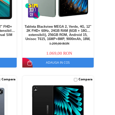
2" FHD+
Tableta Blackview MEGA 2, Verde, 4G, 12"
nsibili),
2K FHD+ 60Hz, 24GB RAM (6GB + 18GB
Dual SIM
extensibili), 256GB ROM, Android 15,
Unisoc T615, 16MP+8MP, 9000mAh, 18W,
Stylus, Face Unlock, Dual SIM
1.299,00 RON
1.069,00 RON
ADAUGA IN COS
Compara
Compara