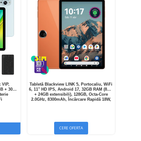
 VIP,
Tabletă Blackview LINK 5, Portocaliu, WiFi
GB + 30GB
6, 11" HD IPS, Android 17, 32GB RAM (8GB
terie
+ 24GB extensibili), 128GB, Octa-Core
Fi
2.0GHz, 8300mAh, Încărcare Rapidă 18W,
Bluetooth 5.4
CERE OFERTA