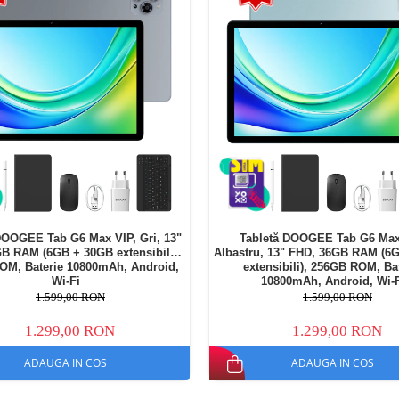
DOOGEE Tab G6 Max VIP, Gri, 13"
Tabletă DOOGEE Tab G6 Max
B RAM (6GB + 30GB extensibili),
Albastru, 13" FHD, 36GB RAM (6
OM, Baterie 10800mAh, Android,
extensibili), 256GB ROM, Ba
Wi-Fi
10800mAh, Android, Wi-
1.599,00 RON
1.599,00 RON
1.299,00 RON
1.299,00 RON
ADAUGA IN COS
ADAUGA IN COS