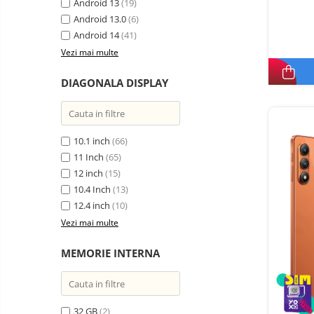
electrice
Android 13
(19)
Piese si accesorii
Android 13.0
Gadgets
(6)
Android 14
(41)
Smart Home
Vezi mai multe
Produse Ingrijire Personala
Accesorii Gadgets
DIAGONALA DISPLAY
Drone cu Camera
Baterii externe
10.1 inch
(66)
Accesorii Auto
11 Inch
(65)
Lifestyle
12 inch
(15)
Boxe Portabile
10.4 Inch
(13)
12.4 inch
(10)
Cititoare Cod Bare
Vezi mai multe
Navigații auto dedicate
Power station - Stații de
MEMORIE INTERNA
energie electrică portabile
Panouri solare portabile
Statii incarcare masini
32 GB
(2)