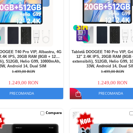
DOOGEE T40 Pro VIP, Albastru, 4G
Tabletă DOOGEE T40 Pro VIP, Gri
 2.4K IPS, 20GB RAM (8GB + 12GB
12" 2.4K IPS, 20GB RAM (8GB
ili), 512GB, Helio G99, 10800mAh,
extensibili), 512GB, Helio G99, 
3W, Android 14, Dual SIM
33W, Android 14, Dual S
1.499,00 RON
1.499,00 RON
1.249,00 RON
1.249,00 RON
PRECOMANDA
PRECOMANDA
-20%
Compara