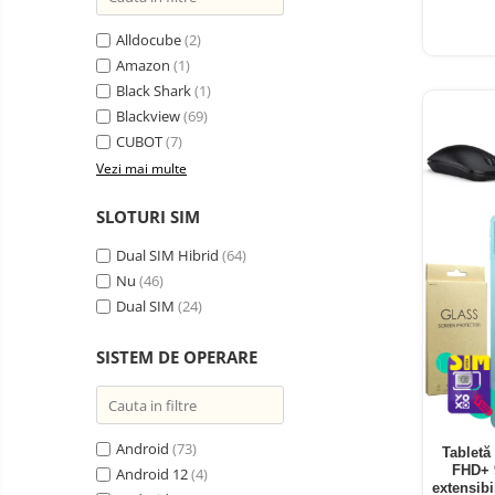
Oglinzi auto smart cu camera
Alldocube
(2)
Camere Supraveghere
Amazon
(1)
Mini Video Camera
Black Shark
(1)
Accesorii Camere
Blackview
(69)
Supraveghere
CUBOT
(7)
Vezi mai multe
Casti
Casti Wireless
Ceasuri
SLOTURI SIM
si Inele
Casti cu Fir
smart,
Trotinete
Dual SIM Hibrid
(64)
bratari
Casti Profesionale
electrice
Nu
(46)
fitness
si
Smartwatch
Dual SIM
(24)
accesorii
Ceasuri Smart pentru copii
SISTEM DE OPERARE
Bratari Fitness
Inel Smart
Accesorii Smartwatch
Android
(73)
Tabletă
FHD+ 
Trotinete
Android 12
(4)
Biciclete
extensib