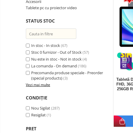
Accesorii
Telefoane mobile Oukitel
Tablete pc cu proiector video
Telefoane mobile Ulefone
STATUS STOC
Telefoane mobile Unihertz
Telefoane mobile Cubot
Telefoane mobile Blackview
Telefoane mobile OSCAL
In stoc - In stock
(67)
Stoc 0 furnizor - Out of Stock
(57)
Telefoane mobile Fossibot
Nu este in stoc - Not in stock
(4)
Telefoane mobile Lagenio
La comanda - On demand
(186)
Telefoane mobile Samsung
Precomanda produse speciale - Preorder
Telefoane mobile iSEN
(special products)
(3)
Tabletă 
FHD, 36G
Vezi mai multe
Telefoane mobile F150
256GB R
Telefoane mobile HUAWEI
CONDIȚIE
Telefoane mobile iHunt
Nou Sigilat
(287)
Telefoane mobile Xiaomi
Resigilat
(1)
Telefoane mobile AGM
Telefoane mobile Realme
PRET