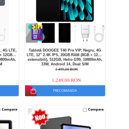
, 4G LTE,
Tabletă DOOGEE T40 Pro VIP, Negru, 4G
 + 12GB
LTE, 12" 2.4K IPS, 20GB RAM (8GB + 12GB
10800mAh,
extensibili), 512GB, Helio G99, 10800mAh,
IM
33W, Android 14, Dual SIM
1.499,00 RON
1.249,00 RON
PRECOMANDA
-35%
Compara
Compara