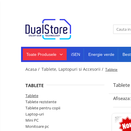
Noutati
Best Deals
Toate Produsele
Producatori Telefoane Mobila
Telefoane mobile
Toate ( smart si clasice )
Telefoane Rezistente
Toate Produsele
iSEN
Energie verde
Best
Telefoane cu proiector video
Telefoane (Smartphone) 5G
Acasa /
Tablete, Laptopuri si Accesorii /
Tablete
Telefoane cu camera termica
Tablete
TABLETE
Telefoane clasice
Tablete
Piese si accesorii telefoane
Afiseaza:
Tablete rezistente
mobile
Tablete pentru copii
Producatori telefoane
-19%
Laptop-uri
Telefoane mobile RugOne
Mini PC
Monitoare pc
Telefoane mobile Doogee