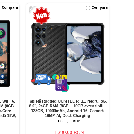
-24%
Compara
Compara
, WiFi 6,
Tabletă Rugged OUKITEL RT11, Negru, 5G,
AM (8GB +
8.0", 24GB RAM (8GB + 16GB extensibili),
a-Core
128GB, 10000mAh, Android 16, Cameră
idă 18W,
16MP AI, Dock Charging
1.699,00 RON
1.299,00 RON