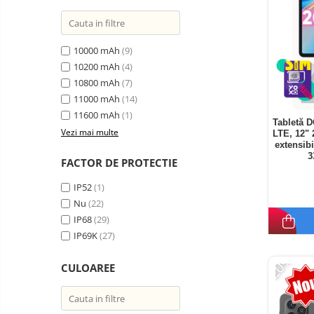
10000 mAh
(9)
10200 mAh
(4)
10800 mAh
(7)
11000 mAh
(14)
11600 mAh
(1)
Tabletă 
Vezi mai multe
LTE, 12"
extensib
3
FACTOR DE PROTECTIE
IP52
(1)
Nu
(22)
IP68
(29)
IP69K
(27)
-20%
CULOAREE