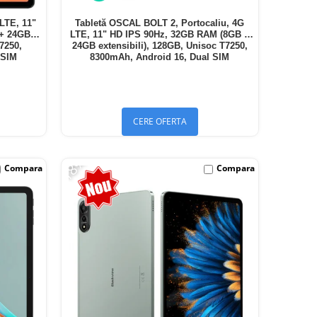
LTE, 11"
Tabletă OSCAL BOLT 2, Portocaliu, 4G
 + 24GB
LTE, 11" HD IPS 90Hz, 32GB RAM (8GB +
T7250,
24GB extensibili), 128GB, Unisoc T7250,
 SIM
8300mAh, Android 16, Dual SIM
CERE OFERTA
-18%
Compara
Compara