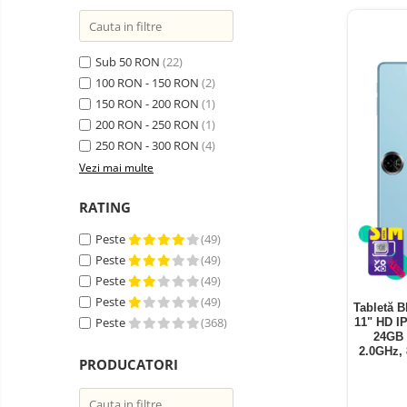
Telefoane mobile ZTE Nubia
Telefoane mobile ALTE
BRANDURI
Sub 50 RON
(22)
Tablete PC, mini PC si
100 RON - 150 RON
(2)
laptopuri
150 RON - 200 RON
(1)
Tablete PC
200 RON - 250 RON
(1)
Tablete pc cu proiector video
250 RON - 300 RON
(4)
Vezi mai multe
Tablete rezistente
Tablete pentru copii
RATING
Laptop-uri
Peste
(49)
Monitoare pc
Peste
(49)
Peste
(49)
Mini Pc
Peste
(49)
Tabletă B
Accesorii
Peste
(368)
11" HD I
24GB 
TV si Proiectoare Smart
2.0GHz,
PRODUCATORI
Camere auto, home si sport
Camere auto DVR