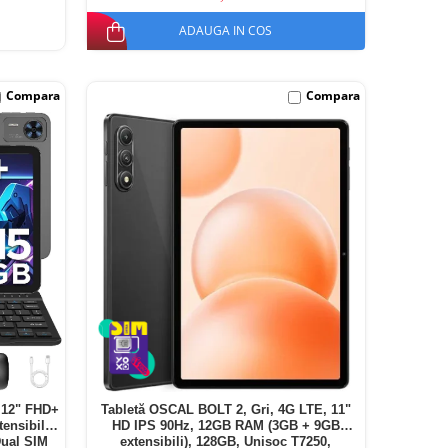
ADAUGA IN COS
Compara
Compara
 12" FHD+
Tabletă OSCAL BOLT 2, Gri, 4G LTE, 11"
nsibili),
HD IPS 90Hz, 12GB RAM (3GB + 9GB
Dual SIM
extensibili), 128GB, Unisoc T7250,