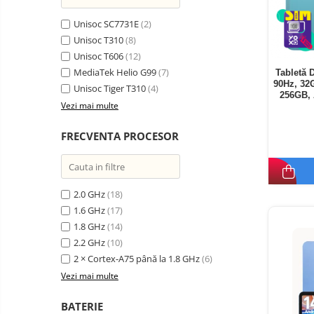
Unisoc SC7731E
(2)
Unisoc T310
(8)
Unisoc T606
(12)
MediaTek Helio G99
(7)
Tabletă 
90Hz, 32
Unisoc Tiger T310
(4)
256GB, 
Vezi mai multe
FRECVENTA PROCESOR
2.0 GHz
(18)
1.6 GHz
(17)
1.8 GHz
(14)
2.2 GHz
(10)
2 × Cortex-A75 până la 1.8 GHz
(6)
Vezi mai multe
BATERIE