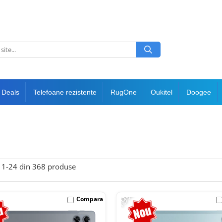
 Deals
Telefoane rezistente
RugOne
Oukitel
Doogee
1-
24
din
368
produse
-19%
Compara