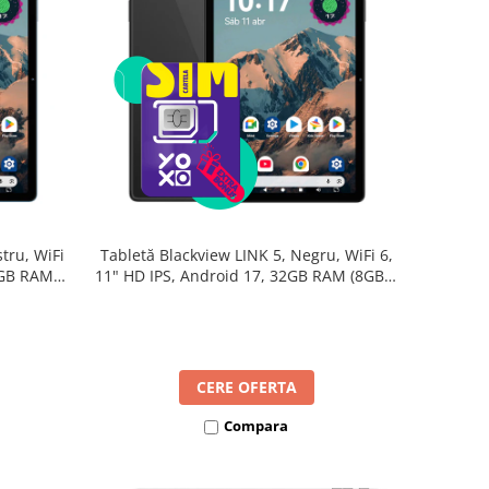
tru, WiFi
Tabletă Blackview LINK 5, Negru, WiFi 6,
2GB RAM
11" HD IPS, Android 17, 32GB RAM (8GB +
B, Octa-
24GB extensibili), 128GB, Octa-Core
re Rapidă
2.0GHz, 8300mAh, Încărcare Rapidă 18W,
Bluetooth 5.4
CERE OFERTA
Compara