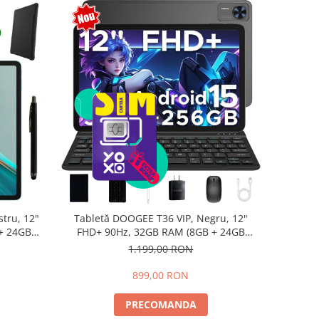
tru, 12"
Tabletă DOOGEE T36 VIP, Negru, 12"
+ 24GB
FHD+ 90Hz, 32GB RAM (8GB + 24GB
d 15,
extensibili), 256GB, Android 15,
1.199,00 RON
8800mAh, Dual SIM
899,00 RON
PRECOMANDA