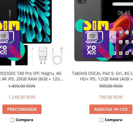
DOOGEE T40 Pro VIP, Negru, 4G
Tabletă OSCAL Pad 9, Gri, 4G L
 2.4K IPS, 20GB RAM (8GB + 12GB
HD+ IPS, 12GB RAM (4GB 
li), 512GB, Helio G99, 10800mAh,
extensibili), 128GB, Androi
1.499,00 RON
999,00 RON
W, Android 14, Dual SIM
7700mAh, Dual SIM
1.249,00 RON
799,00 RON
PRECOMANDA
ADAUGA IN COS
Compara
Compara