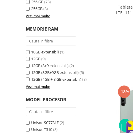
256 GB
(73)
electrică portabile
Tabletă
256GB
(3)
Panouri solare portabile
LTE, 11"
Vezi mai multe
24GB ext
Statii incarcare masini electrice
8300
Media player cu Android
MEMORIE RAM
TV Box
Accesorii
10GB extensibili
(1)
Miracast
12GB
(9)
Produse resigilate
12GB (3+9 extensibili)
(2)
Termometre non contact
12GB (3GB+9GB extensibili)
(5)
Aspiratoare robot, piese si accesorii
12GB (4GB + 8 GB extensibili)
(8)
Piese de schimb telefoane mobile
Vezi mai multe
-18%
MODEL PROCESOR
Unisoc SC7731E
(2)
Unisoc T310
(8)