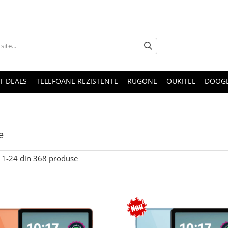
T DEALS
TELEFOANE REZISTENTE
RUGONE
OUKITEL
DOOG
e
1-
24
din
368
produse