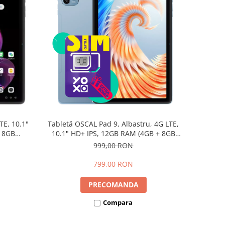
TE, 10.1"
Tabletă OSCAL Pad 9, Albastru, 4G LTE,
+ 8GB
10.1" HD+ IPS, 12GB RAM (4GB + 8GB
d 15,
extensibili), 128GB, Android 15,
999,00 RON
7700mAh, Dual SIM
799,00 RON
PRECOMANDA
Compara