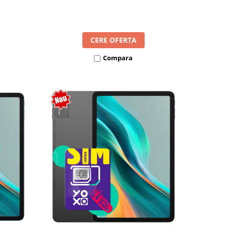
l SIM
8300mAh, Android 16, Dual SIM
CERE OFERTA
Compara