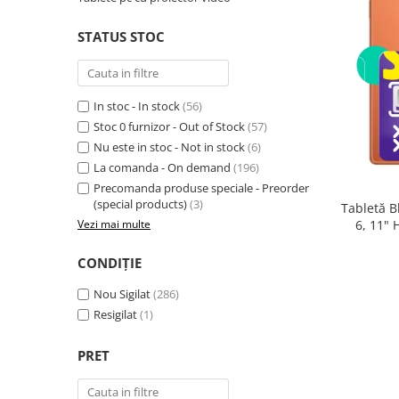
Telefoane mobile RugOne
Telefoane mobile Doogee
STATUS STOC
Telefoane mobile Oukitel
Telefoane mobile Ulefone
Telefoane mobile Unihertz
In stoc - In stock
(56)
Telefoane mobile Cubot
Stoc 0 furnizor - Out of Stock
(57)
Nu este in stoc - Not in stock
(6)
Telefoane mobile Blackview
La comanda - On demand
(196)
Telefoane mobile OSCAL
Precomanda produse speciale - Preorder
Telefoane mobile Fossibot
(special products)
(3)
Tabletă B
Telefoane mobile Lagenio
6, 11"
Vezi mai multe
(8GB + 
Telefoane mobile Samsung
Core 2.0
CONDIȚIE
Telefoane mobile iSEN
Telefoane mobile F150
Nou Sigilat
(286)
Telefoane mobile HUAWEI
Resigilat
(1)
Telefoane mobile iHunt
PRET
Telefoane mobile Xiaomi
Telefoane mobile AGM