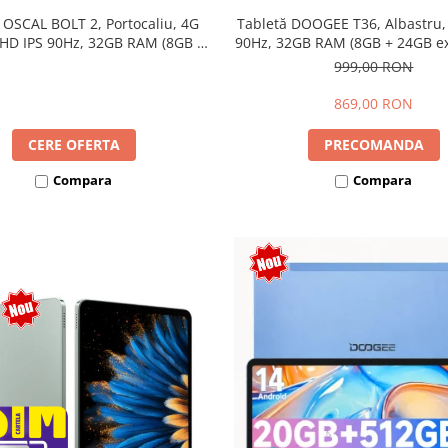
 OSCAL BOLT 2, Portocaliu, 4G
Tabletă DOOGEE T36, Albastru,
 HD IPS 90Hz, 32GB RAM (8GB +
90Hz, 32GB RAM (8GB + 24GB ext
ensibili), 128GB, Unisoc T7250,
256GB, Android 15, 8800mAh, 
999,00 RON
mAh, Android 16, Dual SIM
869,00 RON
CERE OFERTA
PRECOMANDA
Compara
Compara