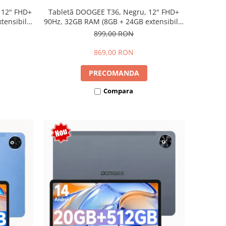
 12" FHD+
Tabletă DOOGEE T36, Negru, 12" FHD+
ensibili),
90Hz, 32GB RAM (8GB + 24GB extensibili),
Dual SIM
256GB, Android 15, 8800mAh, Dual SIM
899,00 RON
869,00 RON
PRECOMANDA
Compara