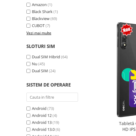
Amazon
(1)
Camere Supraveghere
Black Shark
(1)
Mini Video Camera
Blackview
(69)
CUBOT
(7)
Accesorii Camere Supraveghere
Vezi mai multe
Casti
Casti Wireless
SLOTURI SIM
Casti cu Fir
Dual SIM Hibrid
(64)
Casti Profesionale
Nu
(45)
Dual SIM
(24)
Ceasuri si Inele smart, bratari
fitness
SISTEM DE OPERARE
Smartwatch
Ceasuri Smart pentru copii
Bratari Fitness
Android
(73)
Inel Smart
Android 12
(4)
Android 13
(19)
Tabletă 
Accesorii Smartwatch
HD IPS
Android 13.0
(6)
Trotinete electrice si accesorii
exten