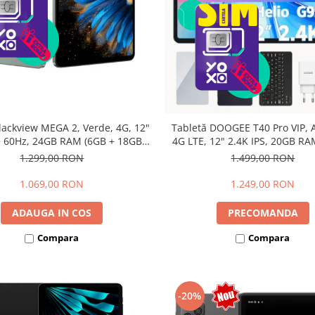
lackview MEGA 2, Verde, 4G, 12"
Tabletă DOOGEE T40 Pro VIP, A
 60Hz, 24GB RAM (6GB + 18GB
4G LTE, 12" 2.4K IPS, 20GB RA
bili), 256GB ROM, Android 15,
12GB extensibili), 512GB, Hel
1.299,00 RON
1.499,00 RON
615, 16MP+8MP, 9000mAh, 18W,
10800mAh, 33W, Android 14, 
lus, Face Unlock, Dual SIM
1.069,00 RON
1.249,00 RON
ADAUGA IN COS
PRECOMANDA
Compara
Compara
-20%