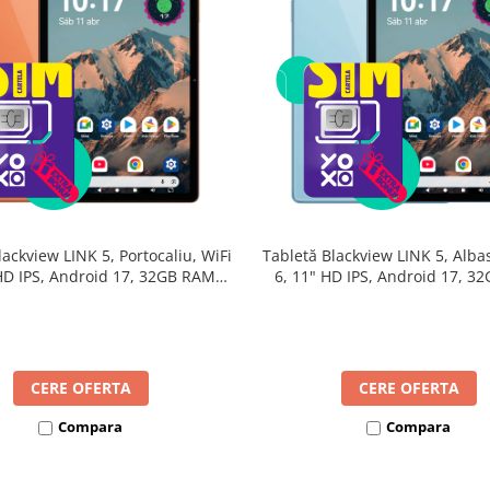
lackview LINK 5, Portocaliu, WiFi
Tabletă Blackview LINK 5, Albas
 HD IPS, Android 17, 32GB RAM
6, 11" HD IPS, Android 17, 3
24GB extensibili), 128GB, Octa-
(8GB + 24GB extensibili), 128G
GHz, 8300mAh, Încărcare Rapidă
Core 2.0GHz, 8300mAh, Încărca
18W, Bluetooth 5.4
18W, Bluetooth 5.4
CERE OFERTA
CERE OFERTA
Compara
Compara