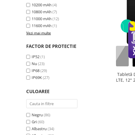
10200 mAh
(4)
10800 mAh
(7)
11000 mAh
(12)
11600 mAh
(1)
Vezi mai multe
FACTOR DE PROTECTIE
IP52
(1)
Nu
(23)
IP68
(29)
Tabletă 
IP69K
(27)
LTE, 12"
extensibi
CULOAREE
33
Negru
(86)
Gri
(60)
Albastru
(34)