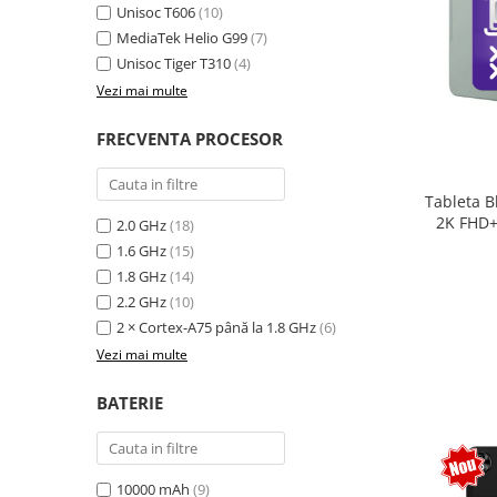
Unisoc T606
(10)
MediaTek Helio G99
(7)
Unisoc Tiger T310
(4)
Vezi mai multe
FRECVENTA PROCESOR
Tableta B
2K FHD+
2.0 GHz
(18)
extensi
1.6 GHz
(15)
Unisoc T
1.8 GHz
(14)
Sty
2.2 GHz
(10)
2 × Cortex-A75 până la 1.8 GHz
(6)
Vezi mai multe
BATERIE
10000 mAh
(9)