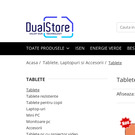
Toate Produsele
Noutati
Best Deals
Producatori Telefoane Mobila
TOATE PRODUSELE
ISEN
ENERGIE VERDE
BES
Telefoane mobile
Acasa /
Tablete, Laptopuri si Accesorii /
Tablete
Toate ( smart si clasice )
Telefoane Rezistente
Tablet
TABLETE
Telefoane cu proiector video
Tablete
Telefoane (Smartphone) 5G
Afiseaza:
Tablete rezistente
Telefoane cu camera termica
Tablete pentru copii
Laptop-uri
Telefoane clasice
Mini PC
Piese si accesorii telefoane mobile
Monitoare pc
Accesorii
Producatori telefoane
Tablete pc cu proiector video