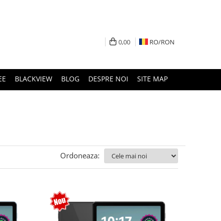
0,00
RO/
RON
EE
BLACKVIEW
BLOG
DESPRE NOI
SITE MAP
Ordoneaza: