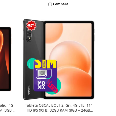
Compara
aliu, 4G
Tabletă OSCAL BOLT 2, Gri, 4G LTE, 11"
AM (3GB +
HD IPS 90Hz, 32GB RAM (8GB + 24GB
oc T7250,
extensibili), 128GB, Unisoc T7250,