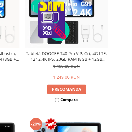
lbastru,
Tabletă DOOGEE T40 Pro VIP, Gri, 4G LTE,
M (8GB +
12" 2.4K IPS, 20GB RAM (8GB + 12GB
io G99,
extensibili), 512GB, Helio G99, 10800mAh,
1.499,00 RON
Dual SIM
33W, Android 14, Dual SIM
1.249,00 RON
PRECOMANDA
Compara
-20%