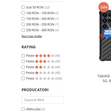
Telefoane mobile Realme
-24%
Sub 50 RON
(22)
Telefoane mobile ZTE Nubia
100 RON - 150 RON
(2)
Telefoane mobile ALTE BRANDURI
150 RON - 200 RON
(1)
Tablete PC, mini PC si laptopuri
200 RON - 250 RON
(1)
Tablete PC
250 RON - 300 RON
(4)
Tablete pc cu proiector video
Vezi mai multe
Tablete rezistente
RATING
Tablete pentru copii
Peste
(49)
Laptop-uri
Peste
(49)
Monitoare pc
Peste
(49)
Peste
(49)
Mini Pc
Tabletă
Peste
(368)
5G, 
Accesorii
extensib
PRODUCATORI
TV si Proiectoare Smart
16, Ca
Camere auto, home si sport
Camere auto DVR
Alldocube
(2)
Oglinzi auto smart cu camera