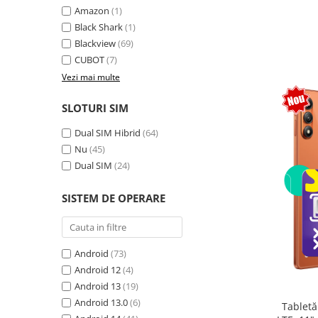
Amazon
(1)
Camere Supraveghere
Black Shark
(1)
Mini Video Camera
Blackview
(69)
CUBOT
(7)
Accesorii Camere Supraveghere
Vezi mai multe
Casti
Casti Wireless
SLOTURI SIM
Casti cu Fir
Dual SIM Hibrid
(64)
Casti Profesionale
Nu
(45)
Dual SIM
(24)
Ceasuri si Inele smart, bratari
fitness
SISTEM DE OPERARE
Smartwatch
Ceasuri Smart pentru copii
Bratari Fitness
Android
(73)
Inel Smart
Android 12
(4)
Android 13
(19)
Accesorii Smartwatch
Android 13.0
(6)
Tabletă
Trotinete electrice si accesorii