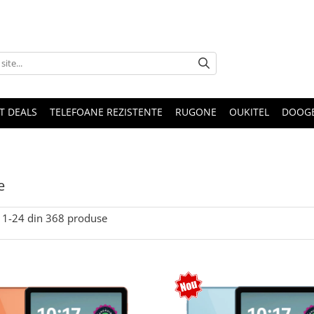
T DEALS
TELEFOANE REZISTENTE
RUGONE
OUKITEL
DOOG
e
1-
24
din
368
produse