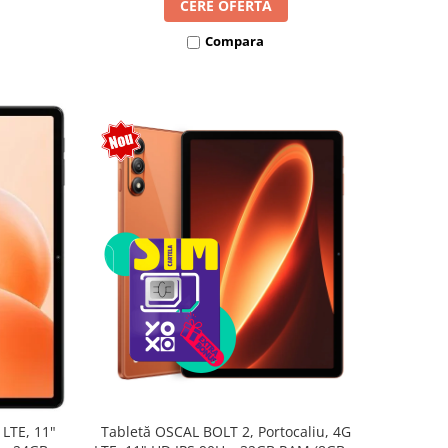
CERE OFERTA
Compara
Tabletă OSCAL BOLT 2, Portocaliu, 4G
 LTE, 11"