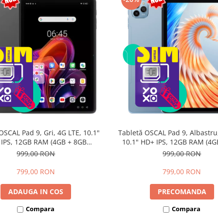
OSCAL Pad 9, Gri, 4G LTE, 10.1"
Tabletă OSCAL Pad 9, Albastru
IPS, 12GB RAM (4GB + 8GB
10.1" HD+ IPS, 12GB RAM (4G
nsibili), 128GB, Android 15,
extensibili), 128GB, Androi
999,00 RON
999,00 RON
7700mAh, Dual SIM
7700mAh, Dual SIM
799,00 RON
799,00 RON
ADAUGA IN COS
PRECOMANDA
Compara
Compara