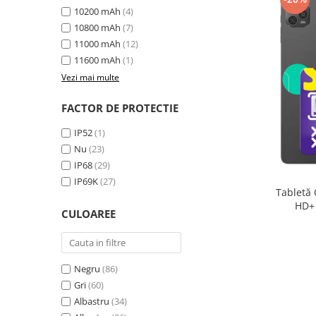
10200 mAh
(4)
10800 mAh
(7)
11000 mAh
(12)
11600 mAh
(1)
Vezi mai multe
FACTOR DE PROTECTIE
IP52
(1)
Nu
(23)
IP68
(29)
IP69K
(27)
Tabletă 
HD+ 
CULOAREE
exte
Negru
(86)
Gri
(60)
Albastru
(34)