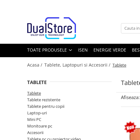
Toate Produsele
Noutati
Best Deals
Producatori Telefoane Mobila
TOATE PRODUSELE
ISEN
ENERGIE VERDE
BES
Telefoane mobile
Acasa /
Tablete, Laptopuri si Accesorii /
Tablete
Toate ( smart si clasice )
Telefoane Rezistente
Tablet
TABLETE
Telefoane cu proiector video
Tablete
Telefoane (Smartphone) 5G
Afiseaza:
Tablete rezistente
Telefoane cu camera termica
Tablete pentru copii
Laptop-uri
Telefoane clasice
Mini PC
Piese si accesorii telefoane mobile
Monitoare pc
Accesorii
Producatori telefoane
Tablete pc cu proiector video