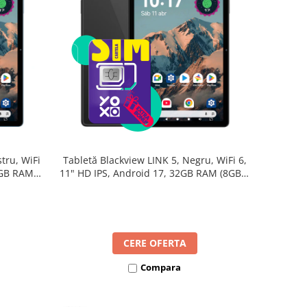
tru, WiFi
Tabletă Blackview LINK 5, Negru, WiFi 6,
2GB RAM
11" HD IPS, Android 17, 32GB RAM (8GB +
B, Octa-
24GB extensibili), 128GB, Octa-Core
re Rapidă
2.0GHz, 8300mAh, Încărcare Rapidă 18W,
Bluetooth 5.4
CERE OFERTA
Compara