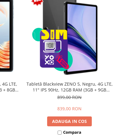
, 4G LTE,
Tabletă Blackview ZENO 5, Negru, 4G LTE,
B + 8GB
11" IPS 90Hz, 12GB RAM (3GB + 9GB
d 15,
extensibili), 128GB, Android 16, Unisoc
899,00 RON
T7250, 8300mAh, Doke AI 2.0, Gemini AI,
Dual SIM
839,00 RON
ADAUGA IN COS
Compara