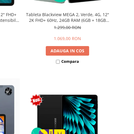
12" FHD+
Tableta Blackview MEGA 2, Verde, 4G, 12"
ensibili),
2K FHD+ 60Hz, 24GB RAM (6GB + 18GB
Dual SIM
extensibili), 256GB ROM, Android 15,
1.299,00 RON
Unisoc T615, 16MP+8MP, 9000mAh, 18W,
Stylus, Face Unlock, Dual SIM
1.069,00 RON
ADAUGA IN COS
Compara