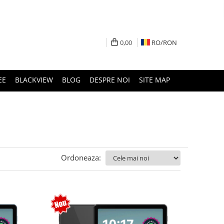
0,00
RO/
RON
EE
BLACKVIEW
BLOG
DESPRE NOI
SITE MAP
Ordoneaza: