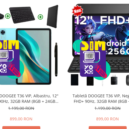
 DOOGEE T36 VIP, Albastru, 12"
Tabletă DOOGEE T36 VIP, Neg
90Hz, 32GB RAM (8GB + 24GB
FHD+ 90Hz, 32GB RAM (8GB 
nsibili), 256GB, Android 15,
extensibili), 256GB, Androi
1.199,00 RON
1.199,00 RON
8800mAh, Dual SIM
8800mAh, Dual SIM
899,00 RON
899,00 RON