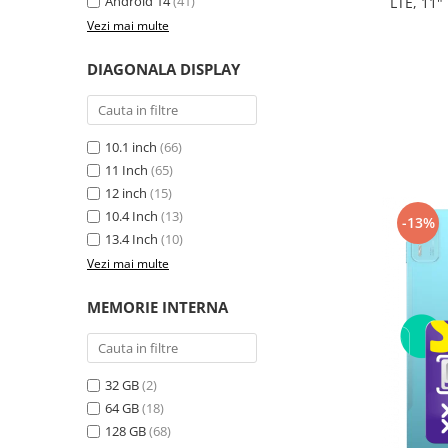
Android 14
(41)
LTE, 11"
Trotinete
9GB exte
Vezi mai multe
8300
Piese si accesorii
DIAGONALA DISPLAY
Biciclete electrice
Gadgets
Smart Home
10.1 inch
(66)
Produse Ingrijire Personala
11 Inch
(65)
12 inch
(15)
Accesorii Gadgets
10.4 Inch
(13)
-13%
Drone cu Camera
13.4 Inch
(10)
Baterii externe
Vezi mai multe
Accesorii Auto
MEMORIE INTERNA
Lifestyle
Boxe Portabile
Cititoare Cod Bare
32 GB
(2)
64 GB
(18)
Navigații auto dedicate
128 GB
(68)
Power station - Stații de energie