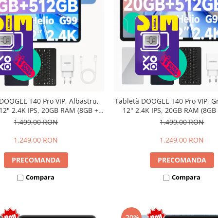
 DOOGEE T40 Pro VIP, Albastru,
Tabletă DOOGEE T40 Pro VIP, Gr
 12" 2.4K IPS, 20GB RAM (8GB +
12" 2.4K IPS, 20GB RAM (8GB
xtensibili), 512GB, Helio G99,
extensibili), 512GB, Helio G99,
1.499,00 RON
1.499,00 RON
h, 33W, Android 14, Dual SIM
33W, Android 14, Dual 
1.249,00 RON
1.249,00 RON
PRECOMANDA
PRECOMANDA
Compara
Compara
-20%