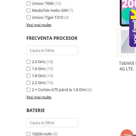
Unisoc T606
(10)
MediaTek Helio G99
(7)
Unisoc Tiger T310
(4)
Vezi mai multe
FRECVENTA PROCESOR
2.0 GHz
(18)
Tabletă
1.6 GHz
(15)
4G LTE,
12GB e
1.8 GHz
(14)
10800mA
2.2 GHz
(10)
2 × Cortex-A75 până la 1.8 GHz
(6)
Vezi mai multe
BATERIE
10000 mAh
(9)
-20%