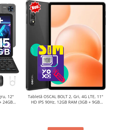
ru, 12"
Tabletă OSCAL BOLT 2, Gri, 4G LTE, 11"
+ 24GB
HD IPS 90Hz, 12GB RAM (3GB + 9GB
d 15,
extensibili), 128GB, Unisoc T7250,
8300mAh, Android 16, Dual SIM