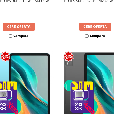
 HD IPS 90Hz, 12GB RAM (3GB +
HD IPS 90Hz, 32GB RAM (8GB
nsibili), 128GB, Unisoc T7250,
extensibili), 128GB, Unisoc 
mAh, Android 16, Dual SIM
8300mAh, Android 16, Dua
CERE OFERTA
CERE OFERTA
Compara
Compara