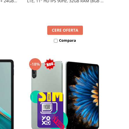
LTE, 11" HD IPS 90Hz, 32GB RAM (8GB +
 + 24GB
24GB extensibili), 128GB, Unisoc T7250,
T7250,
8300mAh, Android 16, Dual SIM
l SIM
CERE OFERTA
Compara
-18%