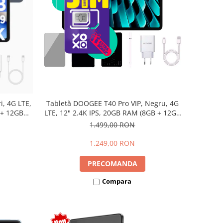
i, 4G LTE,
Tabletă DOOGEE T40 Pro VIP, Negru, 4G
 + 12GB
LTE, 12" 2.4K IPS, 20GB RAM (8GB + 12GB
 10800mAh,
extensibili), 512GB, Helio G99, 10800mAh,
1.499,00 RON
SIM
33W, Android 14, Dual SIM
1.249,00 RON
PRECOMANDA
Compara