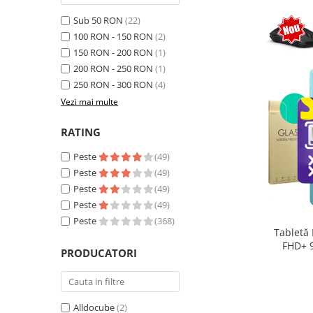
Telefoane mobile Realme
Sub 50 RON
(22)
Telefoane mobile ZTE Nubia
100 RON - 150 RON
(2)
Telefoane mobile ALTE BRANDURI
150 RON - 200 RON
(1)
Tablete PC, mini PC si laptopuri
200 RON - 250 RON
(1)
Tablete PC
250 RON - 300 RON
(4)
Tablete pc cu proiector video
Vezi mai multe
Tablete rezistente
RATING
Tablete pentru copii
Peste
(49)
Laptop-uri
Peste
(49)
Monitoare pc
Peste
(49)
Peste
(49)
Mini Pc
Peste
(368)
Accesorii
Tabletă
FHD+ 
PRODUCATORI
TV si Proiectoare Smart
exte
Camere auto, home si sport
Camere auto DVR
Alldocube
(2)
Oglinzi auto smart cu camera