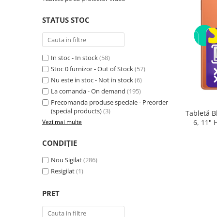
Telefoane mobile RugOne
Telefoane mobile Doogee
STATUS STOC
Telefoane mobile Oukitel
Telefoane mobile Ulefone
Telefoane mobile Unihertz
In stoc - In stock
(58)
Telefoane mobile Cubot
Stoc 0 furnizor - Out of Stock
(57)
Nu este in stoc - Not in stock
(6)
Telefoane mobile Blackview
La comanda - On demand
(195)
Telefoane mobile OSCAL
Precomanda produse speciale - Preorder
Telefoane mobile Fossibot
(special products)
(3)
Tabletă B
Telefoane mobile Lagenio
6, 11"
Vezi mai multe
(8GB + 
Telefoane mobile Samsung
Core 2.0
CONDIȚIE
Telefoane mobile iSEN
Telefoane mobile F150
Nou Sigilat
(286)
Telefoane mobile HUAWEI
Resigilat
(1)
Telefoane mobile iHunt
PRET
Telefoane mobile Xiaomi
Telefoane mobile AGM