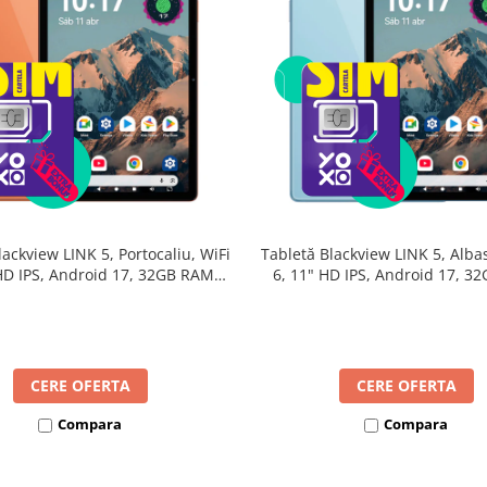
lackview LINK 5, Portocaliu, WiFi
Tabletă Blackview LINK 5, Albas
 HD IPS, Android 17, 32GB RAM
6, 11" HD IPS, Android 17, 3
24GB extensibili), 128GB, Octa-
(8GB + 24GB extensibili), 128G
GHz, 8300mAh, Încărcare Rapidă
Core 2.0GHz, 8300mAh, Încărca
18W, Bluetooth 5.4
18W, Bluetooth 5.4
CERE OFERTA
CERE OFERTA
Compara
Compara