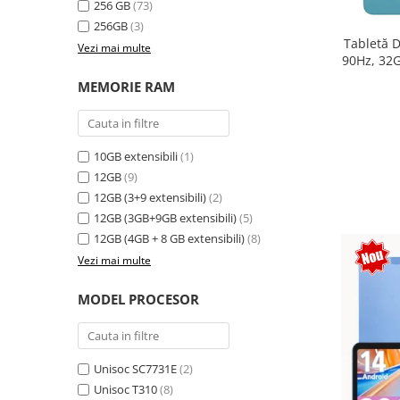
256 GB
(73)
electrică portabile
256GB
(3)
Panouri solare portabile
Tabletă 
Vezi mai multe
Statii incarcare masini electrice
90Hz, 32G
256GB, 
Media player cu Android
MEMORIE RAM
TV Box
Accesorii
10GB extensibili
(1)
Miracast
12GB
(9)
Produse resigilate
12GB (3+9 extensibili)
(2)
Termometre non contact
12GB (3GB+9GB extensibili)
(5)
Aspiratoare robot, piese si accesorii
12GB (4GB + 8 GB extensibili)
(8)
Piese de schimb telefoane mobile
Vezi mai multe
MODEL PROCESOR
Unisoc SC7731E
(2)
Unisoc T310
(8)