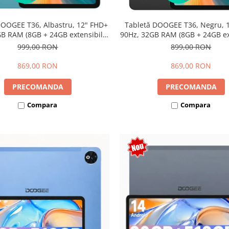
DOOGEE T36, Albastru, 12" FHD+
Tabletă DOOGEE T36, Negru, 
B RAM (8GB + 24GB extensibili),
90Hz, 32GB RAM (8GB + 24GB ext
Android 15, 8800mAh, Dual SIM
256GB, Android 15, 8800mAh, 
999,00 RON
899,00 RON
869,00 RON
869,00 RON
PRECOMANDA
PRECOMANDA
Compara
Compara