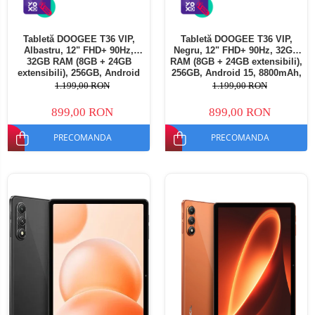
Tabletă DOOGEE T36 VIP,
Tabletă DOOGEE T36 VIP,
Albastru, 12" FHD+ 90Hz,
Negru, 12" FHD+ 90Hz, 32GB
32GB RAM (8GB + 24GB
RAM (8GB + 24GB extensibili),
extensibili), 256GB, Android
256GB, Android 15, 8800mAh,
15, 8800mAh, Dual SIM
Dual SIM
1.199,00 RON
1.199,00 RON
899,00 RON
899,00 RON
PRECOMANDA
PRECOMANDA