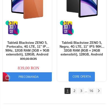
Tabletă Blackview ZENO 5,
Tabletă Blackview ZENO 5,
Portocaliu, 4G LTE, 11" IPS
Negru, 4G LTE, 11" IPS 90Hz,
90Hz, 12GB RAM (3GB + 9GB
32GB RAM (8GB + 24GB
extensibili), 128GB, Android
extensibili), 128GB, Android
16, Unisoc T7250, 8300mAh,
16, Unisoc T7250, 8300mAh,
899,00 RON
Doke AI 2.0, Gemini AI, Dual
Doke AI 2.0, Gemini AI, Dual
SIM
SIM
839,00 RON
CERE OFERTA
PRECOMANDA
1
2
3
16
...