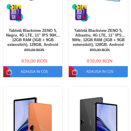
Tabletă Blackview ZENO 5,
Tabletă Blackview ZENO 5,
Negru, 4G LTE, 11" IPS 90Hz,
Albastru, 4G LTE, 11" IPS
12GB RAM (3GB + 9GB
90Hz, 12GB RAM (3GB + 9GB
extensibili), 128GB, Android
extensibili), 128GB, Android
16, Unisoc T7250, 8300mAh,
16, Unisoc T7250, 8300mAh,
899,00 RON
899,00 RON
Doke AI 2.0, Gemini AI, Dual
Doke AI 2.0, Gemini AI, Dual
SIM
SIM
839,00 RON
839,00 RON
ADAUGA IN COS
ADAUGA IN COS