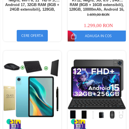
Negru, WiFi 6, 11" HD IPS,
RT11, Negru, 5G, 8.0", 24GB
Android 17, 32GB RAM (8GB +
RAM (8GB + 16GB extensibili),
24GB extensibili), 128GB,
128GB, 10000mAh, Android 16,
Octa-Core 2.0GHz, 8300mAh,
Cameră 16MP AI, Dock
1.699,00 RON
Încărcare Rapidă 18W,
Charging
Bluetooth 5.4
1.299,00 RON
CERE OFERTA
ADAUGA IN COS