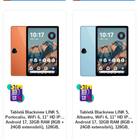
Telefoane mobile ALTE BRANDURI
Tabletă Blackview LINK 5,
Tabletă Blackview LINK 5,
Portocaliu, WiFi 6, 11" HD IPS,
Albastru, WiFi 6, 11" HD IPS,
Android 17, 32GB RAM (8GB +
Android 17, 32GB RAM (8GB +
24GB extensibili), 128GB,
24GB extensibili), 128GB,
Octa-Core 2.0GHz, 8300mAh,
Octa-Core 2.0GHz, 8300mAh,
Încărcare Rapidă 18W,
Încărcare Rapidă 18W,