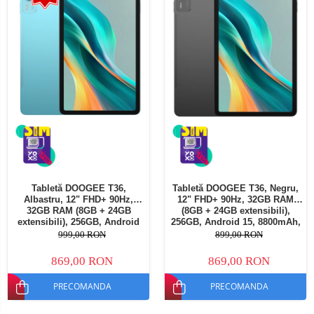
Tabletă DOOGEE T36,
Tabletă DOOGEE T36, Negru,
Albastru, 12" FHD+ 90Hz,
12" FHD+ 90Hz, 32GB RAM
32GB RAM (8GB + 24GB
(8GB + 24GB extensibili),
extensibili), 256GB, Android
256GB, Android 15, 8800mAh,
15, 8800mAh, Dual SIM
Dual SIM
999,00 RON
899,00 RON
869,00 RON
869,00 RON
PRECOMANDA
PRECOMANDA