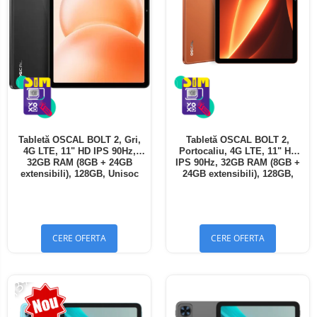
Tabletă OSCAL BOLT 2, Gri,
Tabletă OSCAL BOLT 2,
4G LTE, 11" HD IPS 90Hz,
Portocaliu, 4G LTE, 11" HD
32GB RAM (8GB + 24GB
IPS 90Hz, 32GB RAM (8GB +
extensibili), 128GB, Unisoc
24GB extensibili), 128GB,
T7250, 8300mAh, Android 16,
Unisoc T7250, 8300mAh,
Dual SIM
Android 16, Dual SIM
CERE OFERTA
CERE OFERTA
-13%