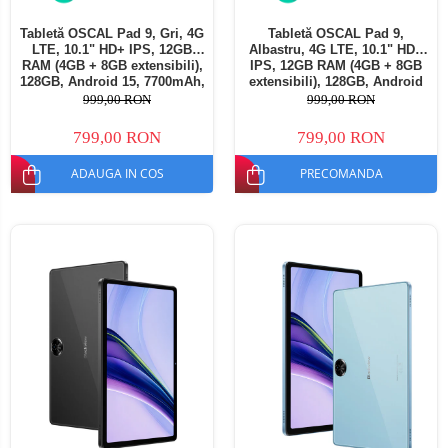
Tabletă OSCAL Pad 9, Gri, 4G
Tabletă OSCAL Pad 9,
LTE, 10.1" HD+ IPS, 12GB
Albastru, 4G LTE, 10.1" HD+
RAM (4GB + 8GB extensibili),
IPS, 12GB RAM (4GB + 8GB
128GB, Android 15, 7700mAh,
extensibili), 128GB, Android
Dual SIM
15, 7700mAh, Dual SIM
999,00 RON
999,00 RON
799,00 RON
799,00 RON
ADAUGA IN COS
PRECOMANDA