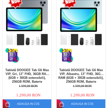
Telefoane mobile Oukitel
Telefoane mobile Ulefone
Telefoane mobile Unihertz
Telefoane mobile Cubot
Telefoane mobile Blackview
Telefoane mobile OSCAL
Telefoane mobile Fossibot
Telefoane mobile Lagenio
Telefoane mobile Samsung
Telefoane mobile iSEN
Telefoane mobile F150
Tabletă DOOGEE Tab G6 Max
Tabletă DOOGEE Tab G6 Max
Telefoane mobile HUAWEI
VIP, Gri, 13" FHD, 36GB RAM
VIP, Albastru, 13" FHD, 36GB
Telefoane mobile iHunt
(6GB + 30GB extensibili),
RAM (6GB + 30GB extensibili),
256GB ROM, Baterie
256GB ROM, Baterie
Telefoane mobile Xiaomi
10800mAh, Android, Wi-Fi
10800mAh, Android, Wi-Fi
1.599,00 RON
1.599,00 RON
Telefoane mobile AGM
1.299,00 RON
1.299,00 RON
Telefoane mobile Realme
ADAUGA IN COS
ADAUGA IN COS
Telefoane mobile ZTE Nubia