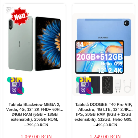
-18%
Tableta Blackview MEGA 2,
Tabletă DOOGEE T40 Pro VIP,
Verde, 4G, 12" 2K FHD+ 60Hz,
Albastru, 4G LTE, 12" 2.4K
24GB RAM (6GB + 18GB
IPS, 20GB RAM (8GB + 12GB
extensibili), 256GB ROM,
extensibili), 512GB, Helio G99,
Android 15, Unisoc T615,
10800mAh, 33W, Android 14,
1.299,00 RON
1.499,00 RON
16MP+8MP, 9000mAh, 18W,
Dual SIM
Stylus, Face Unlock, Dual SIM
1.069,00 RON
1.249,00 RON