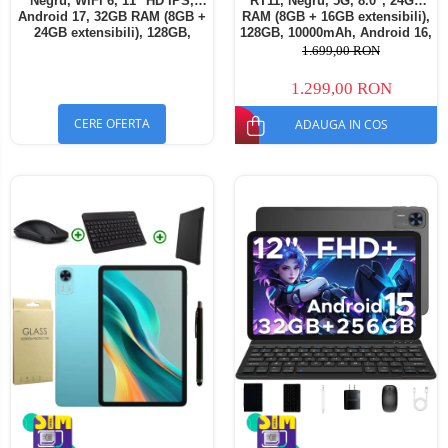
Negru, WiFi 6, 11" HD IPS,
RT11, Negru, 5G, 8.0", 24GB
Android 17, 32GB RAM (8GB +
RAM (8GB + 16GB extensibili),
24GB extensibili), 128GB,
128GB, 10000mAh, Android 16,
Octa-Core 2.0GHz, 8300mAh,
Cameră 16MP AI, Dock
1.699,00 RON
Încărcare Rapidă 18W,
Charging
Bluetooth 5.4
1.299,00 RON
CERE OFERTA
ADAUGA IN COS