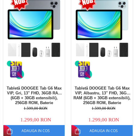
Telefoane mobile Oukitel
Telefoane mobile Ulefone
Telefoane mobile Unihertz
Telefoane mobile Cubot
Telefoane mobile Blackview
Telefoane mobile OSCAL
Telefoane mobile Fossibot
Telefoane mobile Lagenio
Telefoane mobile Samsung
Telefoane mobile iSEN
Telefoane mobile F150
Tabletă DOOGEE Tab G6 Max
Tabletă DOOGEE Tab G6 Max
Telefoane mobile HUAWEI
VIP, Gri, 13" FHD, 36GB RAM
VIP, Albastru, 13" FHD, 36GB
Telefoane mobile iHunt
(6GB + 30GB extensibili),
RAM (6GB + 30GB extensibili),
256GB ROM, Baterie
256GB ROM, Baterie
Telefoane mobile Xiaomi
10800mAh, Android, Wi-Fi
10800mAh, Android, Wi-Fi
1.599,00 RON
1.599,00 RON
Telefoane mobile AGM
1.299,00 RON
1.299,00 RON
Telefoane mobile Realme
ADAUGA IN COS
ADAUGA IN COS
Telefoane mobile ZTE Nubia