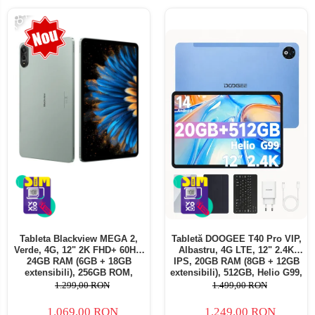
-18%
Tableta Blackview MEGA 2,
Tabletă DOOGEE T40 Pro VIP,
Verde, 4G, 12" 2K FHD+ 60Hz,
Albastru, 4G LTE, 12" 2.4K
24GB RAM (6GB + 18GB
IPS, 20GB RAM (8GB + 12GB
extensibili), 256GB ROM,
extensibili), 512GB, Helio G99,
Android 15, Unisoc T615,
10800mAh, 33W, Android 14,
1.299,00 RON
1.499,00 RON
16MP+8MP, 9000mAh, 18W,
Dual SIM
Stylus, Face Unlock, Dual SIM
1.069,00 RON
1.249,00 RON