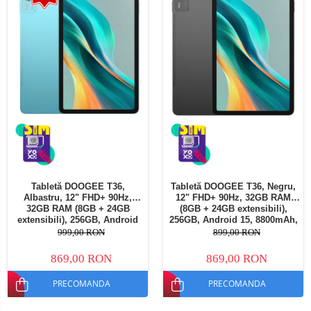
Tabletă DOOGEE T36,
Tabletă DOOGEE T36, Negru,
Albastru, 12" FHD+ 90Hz,
12" FHD+ 90Hz, 32GB RAM
32GB RAM (8GB + 24GB
(8GB + 24GB extensibili),
extensibili), 256GB, Android
256GB, Android 15, 8800mAh,
15, 8800mAh, Dual SIM
Dual SIM
999,00 RON
899,00 RON
869,00 RON
869,00 RON
PRECOMANDA
PRECOMANDA