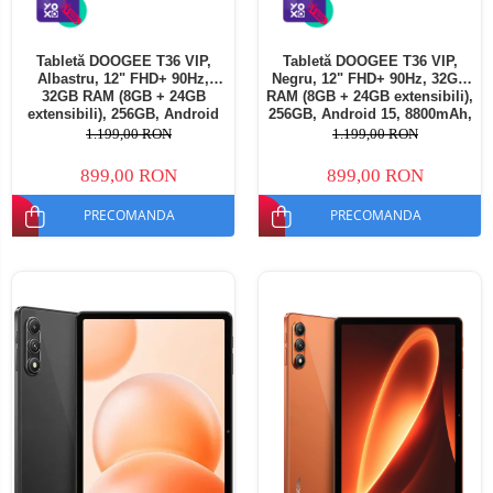
Tabletă DOOGEE T36 VIP,
Tabletă DOOGEE T36 VIP,
Albastru, 12" FHD+ 90Hz,
Negru, 12" FHD+ 90Hz, 32GB
32GB RAM (8GB + 24GB
RAM (8GB + 24GB extensibili),
extensibili), 256GB, Android
256GB, Android 15, 8800mAh,
15, 8800mAh, Dual SIM
Dual SIM
1.199,00 RON
1.199,00 RON
899,00 RON
899,00 RON
PRECOMANDA
PRECOMANDA