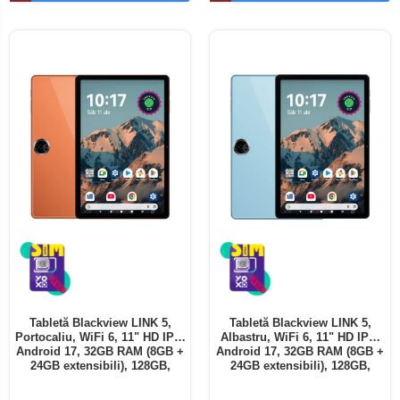
Telefoane mobile ALTE BRANDURI
Tabletă Blackview LINK 5,
Tabletă Blackview LINK 5,
Portocaliu, WiFi 6, 11" HD IPS,
Albastru, WiFi 6, 11" HD IPS,
Android 17, 32GB RAM (8GB +
Android 17, 32GB RAM (8GB +
24GB extensibili), 128GB,
24GB extensibili), 128GB,
Octa-Core 2.0GHz, 8300mAh,
Octa-Core 2.0GHz, 8300mAh,
Încărcare Rapidă 18W,
Încărcare Rapidă 18W,