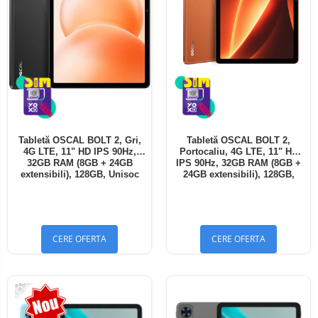
Tabletă OSCAL BOLT 2, Gri,
Tabletă OSCAL BOLT 2,
4G LTE, 11" HD IPS 90Hz,
Portocaliu, 4G LTE, 11" HD
32GB RAM (8GB + 24GB
IPS 90Hz, 32GB RAM (8GB +
extensibili), 128GB, Unisoc
24GB extensibili), 128GB,
T7250, 8300mAh, Android 16,
Unisoc T7250, 8300mAh,
Dual SIM
Android 16, Dual SIM
CERE OFERTA
CERE OFERTA
-13%