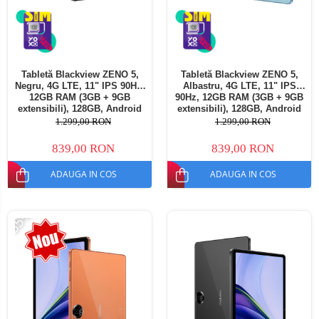
Tabletă Blackview ZENO 5,
Tabletă Blackview ZENO 5,
Negru, 4G LTE, 11" IPS 90Hz,
Albastru, 4G LTE, 11" IPS
12GB RAM (3GB + 9GB
90Hz, 12GB RAM (3GB + 9GB
extensibili), 128GB, Android
extensibili), 128GB, Android
16, Unisoc T7250, 8300mAh,
16, Unisoc T7250, 8300mAh,
1.299,00 RON
1.299,00 RON
Doke AI 2.0, Gemini AI, Dual
Doke AI 2.0, Gemini AI, Dual
SIM
SIM
839,00 RON
839,00 RON
ADAUGA IN COS
ADAUGA IN COS
-35%