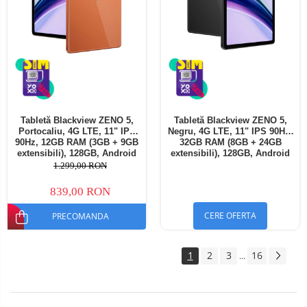
Tabletă Blackview ZENO 5,
Tabletă Blackview ZENO 5,
Portocaliu, 4G LTE, 11" IPS
Negru, 4G LTE, 11" IPS 90Hz,
90Hz, 12GB RAM (3GB + 9GB
32GB RAM (8GB + 24GB
extensibili), 128GB, Android
extensibili), 128GB, Android
16, Unisoc T7250, 8300mAh,
16, Unisoc T7250, 8300mAh,
1.299,00 RON
Doke AI 2.0, Gemini AI, Dual
Doke AI 2.0, Gemini AI, Dual
SIM
SIM
839,00 RON
CERE OFERTA
PRECOMANDA
1
2
3
16
...