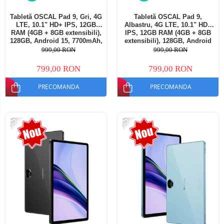
Tabletă OSCAL Pad 9, Gri, 4G
Tabletă OSCAL Pad 9,
LTE, 10.1" HD+ IPS, 12GB
Albastru, 4G LTE, 10.1" HD+
RAM (4GB + 8GB extensibili),
IPS, 12GB RAM (4GB + 8GB
128GB, Android 15, 7700mAh,
extensibili), 128GB, Android
Dual SIM
15, 7700mAh, Dual SIM
999,00 RON
999,00 RON
799,00 RON
799,00 RON
PRECOMANDA
PRECOMANDA
-35%
-35%