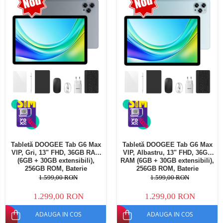
Telefoane mobile Oukitel
Telefoane mobile Ulefone
Telefoane mobile Unihertz
Telefoane mobile Cubot
Telefoane mobile Blackview
Telefoane mobile OSCAL
Telefoane mobile Fossibot
Telefoane mobile Lagenio
Telefoane mobile Samsung
Telefoane mobile iSEN
Telefoane mobile F150
Tabletă DOOGEE Tab G6 Max
Tabletă DOOGEE Tab G6 Max
Telefoane mobile HUAWEI
VIP, Gri, 13" FHD, 36GB RAM
VIP, Albastru, 13" FHD, 36GB
Telefoane mobile iHunt
(6GB + 30GB extensibili),
RAM (6GB + 30GB extensibili),
256GB ROM, Baterie
256GB ROM, Baterie
Telefoane mobile Xiaomi
10800mAh, Android, Wi-Fi
10800mAh, Android, Wi-Fi
1.599,00 RON
1.599,00 RON
Telefoane mobile AGM
1.299,00 RON
1.299,00 RON
Telefoane mobile Realme
ADAUGA IN COS
ADAUGA IN COS
Telefoane mobile ZTE Nubia