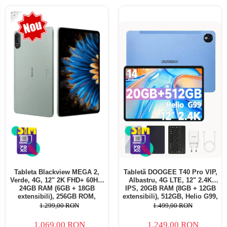
-18%
Tableta Blackview MEGA 2,
Tabletă DOOGEE T40 Pro VIP,
Verde, 4G, 12" 2K FHD+ 60Hz,
Albastru, 4G LTE, 12" 2.4K
24GB RAM (6GB + 18GB
IPS, 20GB RAM (8GB + 12GB
extensibili), 256GB ROM,
extensibili), 512GB, Helio G99,
Android 15, Unisoc T615,
10800mAh, 33W, Android 14,
1.299,00 RON
1.499,00 RON
16MP+8MP, 9000mAh, 18W,
Dual SIM
Stylus, Face Unlock, Dual SIM
1.069,00 RON
1.249,00 RON