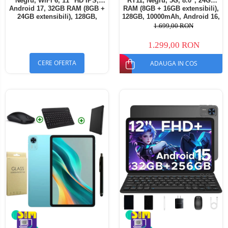
Negru, WiFi 6, 11" HD IPS,
RT11, Negru, 5G, 8.0", 24GB
Android 17, 32GB RAM (8GB +
RAM (8GB + 16GB extensibili),
24GB extensibili), 128GB,
128GB, 10000mAh, Android 16,
Octa-Core 2.0GHz, 8300mAh,
Cameră 16MP AI, Dock
1.699,00 RON
Încărcare Rapidă 18W,
Charging
Bluetooth 5.4
1.299,00 RON
CERE OFERTA
ADAUGA IN COS