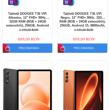
Tabletă DOOGEE T36 VIP,
Tabletă DOOGEE T36 VIP,
Albastru, 12" FHD+ 90Hz,
Negru, 12" FHD+ 90Hz, 32GB
32GB RAM (8GB + 24GB
RAM (8GB + 24GB extensibili),
extensibili), 256GB, Android
256GB, Android 15, 8800mAh,
15, 8800mAh, Dual SIM
Dual SIM
1.199,00 RON
1.199,00 RON
899,00 RON
899,00 RON
PRECOMANDA
PRECOMANDA