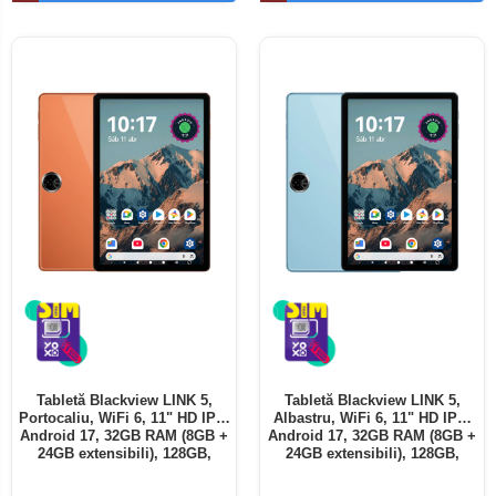
Telefoane mobile ALTE BRANDURI
Tabletă Blackview LINK 5,
Tabletă Blackview LINK 5,
Portocaliu, WiFi 6, 11" HD IPS,
Albastru, WiFi 6, 11" HD IPS,
Android 17, 32GB RAM (8GB +
Android 17, 32GB RAM (8GB +
24GB extensibili), 128GB,
24GB extensibili), 128GB,
Octa-Core 2.0GHz, 8300mAh,
Octa-Core 2.0GHz, 8300mAh,
Încărcare Rapidă 18W,
Încărcare Rapidă 18W,