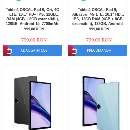
Tabletă OSCAL Pad 9, Gri, 4G
Tabletă OSCAL Pad 9,
LTE, 10.1" HD+ IPS, 12GB
Albastru, 4G LTE, 10.1" HD+
RAM (4GB + 8GB extensibili),
IPS, 12GB RAM (4GB + 8GB
128GB, Android 15, 7700mAh,
extensibili), 128GB, Android
Dual SIM
15, 7700mAh, Dual SIM
999,00 RON
999,00 RON
799,00 RON
799,00 RON
ADAUGA IN COS
PRECOMANDA