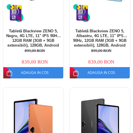
Tabletă Blackview ZENO 5,
Tabletă Blackview ZENO 5,
Negru, 4G LTE, 11" IPS 90Hz,
Albastru, 4G LTE, 11" IPS
12GB RAM (3GB + 9GB
90Hz, 12GB RAM (3GB + 9GB
extensibili), 128GB, Android
extensibili), 128GB, Android
16, Unisoc T7250, 8300mAh,
16, Unisoc T7250, 8300mAh,
899,00 RON
899,00 RON
Doke AI 2.0, Gemini AI, Dual
Doke AI 2.0, Gemini AI, Dual
SIM
SIM
839,00 RON
839,00 RON
ADAUGA IN COS
ADAUGA IN COS