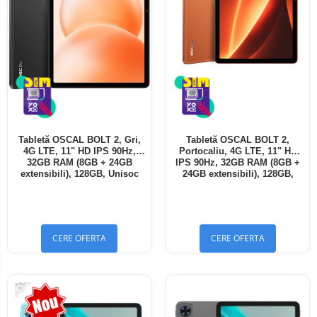
Tabletă OSCAL BOLT 2, Gri,
Tabletă OSCAL BOLT 2,
4G LTE, 11" HD IPS 90Hz,
Portocaliu, 4G LTE, 11" HD
32GB RAM (8GB + 24GB
IPS 90Hz, 32GB RAM (8GB +
extensibili), 128GB, Unisoc
24GB extensibili), 128GB,
T7250, 8300mAh, Android 16,
Unisoc T7250, 8300mAh,
Dual SIM
Android 16, Dual SIM
CERE OFERTA
CERE OFERTA
-13%