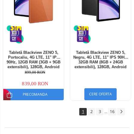
Tabletă Blackview ZENO 5,
Tabletă Blackview ZENO 5,
Portocaliu, 4G LTE, 11" IPS
Negru, 4G LTE, 11" IPS 90Hz,
90Hz, 12GB RAM (3GB + 9GB
32GB RAM (8GB + 24GB
extensibili), 128GB, Android
extensibili), 128GB, Android
16, Unisoc T7250, 8300mAh,
16, Unisoc T7250, 8300mAh,
899,00 RON
Doke AI 2.0, Gemini AI, Dual
Doke AI 2.0, Gemini AI, Dual
SIM
SIM
839,00 RON
CERE OFERTA
PRECOMANDA
1
2
3
16
...