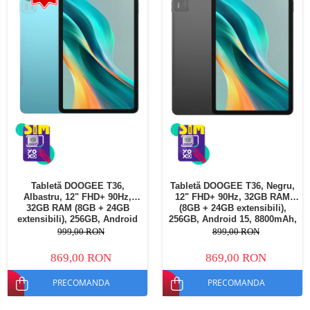
Tabletă DOOGEE T36,
Tabletă DOOGEE T36, Negru,
Albastru, 12" FHD+ 90Hz,
12" FHD+ 90Hz, 32GB RAM
32GB RAM (8GB + 24GB
(8GB + 24GB extensibili),
extensibili), 256GB, Android
256GB, Android 15, 8800mAh,
15, 8800mAh, Dual SIM
Dual SIM
999,00 RON
899,00 RON
869,00 RON
869,00 RON
PRECOMANDA
PRECOMANDA