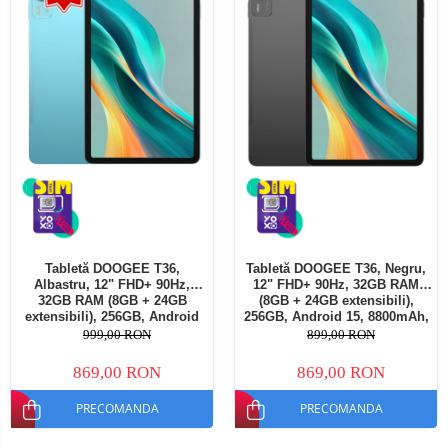
Tabletă DOOGEE T36,
Tabletă DOOGEE T36, Negru,
Albastru, 12" FHD+ 90Hz,
12" FHD+ 90Hz, 32GB RAM
32GB RAM (8GB + 24GB
(8GB + 24GB extensibili),
extensibili), 256GB, Android
256GB, Android 15, 8800mAh,
15, 8800mAh, Dual SIM
Dual SIM
999,00 RON
899,00 RON
869,00 RON
869,00 RON
PRECOMANDA
PRECOMANDA