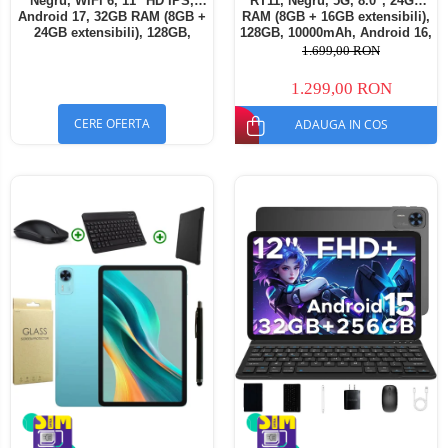
Negru, WiFi 6, 11" HD IPS,
RT11, Negru, 5G, 8.0", 24GB
Android 17, 32GB RAM (8GB +
RAM (8GB + 16GB extensibili),
24GB extensibili), 128GB,
128GB, 10000mAh, Android 16,
Octa-Core 2.0GHz, 8300mAh,
Cameră 16MP AI, Dock
1.699,00 RON
Încărcare Rapidă 18W,
Charging
Bluetooth 5.4
1.299,00 RON
CERE OFERTA
ADAUGA IN COS