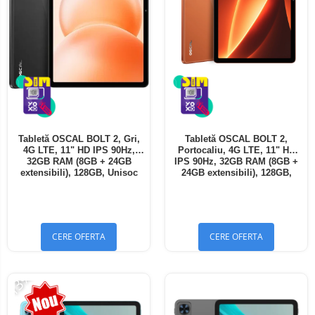
Tabletă OSCAL BOLT 2, Gri,
Tabletă OSCAL BOLT 2,
4G LTE, 11" HD IPS 90Hz,
Portocaliu, 4G LTE, 11" HD
32GB RAM (8GB + 24GB
IPS 90Hz, 32GB RAM (8GB +
extensibili), 128GB, Unisoc
24GB extensibili), 128GB,
T7250, 8300mAh, Android 16,
Unisoc T7250, 8300mAh,
Dual SIM
Android 16, Dual SIM
CERE OFERTA
CERE OFERTA
-13%