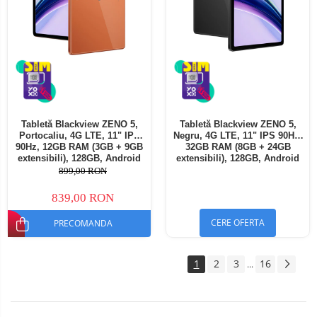
Tabletă Blackview ZENO 5,
Tabletă Blackview ZENO 5,
Portocaliu, 4G LTE, 11" IPS
Negru, 4G LTE, 11" IPS 90Hz,
90Hz, 12GB RAM (3GB + 9GB
32GB RAM (8GB + 24GB
extensibili), 128GB, Android
extensibili), 128GB, Android
16, Unisoc T7250, 8300mAh,
16, Unisoc T7250, 8300mAh,
899,00 RON
Doke AI 2.0, Gemini AI, Dual
Doke AI 2.0, Gemini AI, Dual
SIM
SIM
839,00 RON
CERE OFERTA
PRECOMANDA
1
2
3
16
...