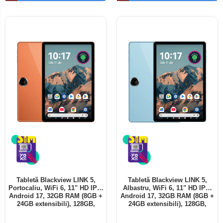
Telefoane mobile ALTE BRANDURI
Tabletă Blackview LINK 5,
Tabletă Blackview LINK 5,
Portocaliu, WiFi 6, 11" HD IPS,
Albastru, WiFi 6, 11" HD IPS,
Android 17, 32GB RAM (8GB +
Android 17, 32GB RAM (8GB +
24GB extensibili), 128GB,
24GB extensibili), 128GB,
Octa-Core 2.0GHz, 8300mAh,
Octa-Core 2.0GHz, 8300mAh,
Încărcare Rapidă 18W,
Încărcare Rapidă 18W,