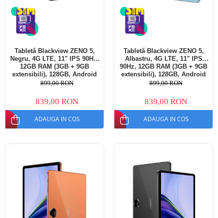
Tabletă Blackview ZENO 5,
Tabletă Blackview ZENO 5,
Negru, 4G LTE, 11" IPS 90Hz,
Albastru, 4G LTE, 11" IPS
12GB RAM (3GB + 9GB
90Hz, 12GB RAM (3GB + 9GB
extensibili), 128GB, Android
extensibili), 128GB, Android
16, Unisoc T7250, 8300mAh,
16, Unisoc T7250, 8300mAh,
899,00 RON
899,00 RON
Doke AI 2.0, Gemini AI, Dual
Doke AI 2.0, Gemini AI, Dual
SIM
SIM
839,00 RON
839,00 RON
ADAUGA IN COS
ADAUGA IN COS