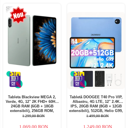
-18%
Tableta Blackview MEGA 2,
Tabletă DOOGEE T40 Pro VIP,
Verde, 4G, 12" 2K FHD+ 60Hz,
Albastru, 4G LTE, 12" 2.4K
24GB RAM (6GB + 18GB
IPS, 20GB RAM (8GB + 12GB
extensibili), 256GB ROM,
extensibili), 512GB, Helio G99,
Android 15, Unisoc T615,
10800mAh, 33W, Android 14,
1.299,00 RON
1.499,00 RON
16MP+8MP, 9000mAh, 18W,
Dual SIM
Stylus, Face Unlock, Dual SIM
1.069,00 RON
1.249,00 RON