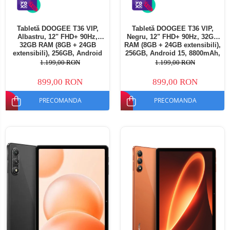
Tabletă DOOGEE T36 VIP,
Tabletă DOOGEE T36 VIP,
Albastru, 12" FHD+ 90Hz,
Negru, 12" FHD+ 90Hz, 32GB
32GB RAM (8GB + 24GB
RAM (8GB + 24GB extensibili),
extensibili), 256GB, Android
256GB, Android 15, 8800mAh,
15, 8800mAh, Dual SIM
Dual SIM
1.199,00 RON
1.199,00 RON
899,00 RON
899,00 RON
PRECOMANDA
PRECOMANDA