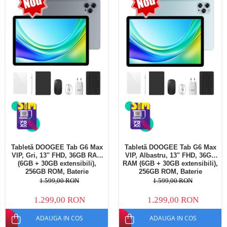
Telefoane mobile Oukitel
Telefoane mobile Ulefone
Telefoane mobile Unihertz
Telefoane mobile Cubot
Telefoane mobile Blackview
Telefoane mobile OSCAL
Telefoane mobile Fossibot
Telefoane mobile Lagenio
Telefoane mobile Samsung
Telefoane mobile iSEN
Telefoane mobile F150
Tabletă DOOGEE Tab G6 Max
Tabletă DOOGEE Tab G6 Max
Telefoane mobile HUAWEI
VIP, Gri, 13" FHD, 36GB RAM
VIP, Albastru, 13" FHD, 36GB
Telefoane mobile iHunt
(6GB + 30GB extensibili),
RAM (6GB + 30GB extensibili),
256GB ROM, Baterie
256GB ROM, Baterie
Telefoane mobile Xiaomi
10800mAh, Android, Wi-Fi
10800mAh, Android, Wi-Fi
1.599,00 RON
1.599,00 RON
Telefoane mobile AGM
1.299,00 RON
1.299,00 RON
Telefoane mobile Realme
ADAUGA IN COS
ADAUGA IN COS
Telefoane mobile ZTE Nubia