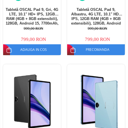
Tabletă OSCAL Pad 9, Gri, 4G
Tabletă OSCAL Pad 9,
LTE, 10.1" HD+ IPS, 12GB
Albastru, 4G LTE, 10.1" HD+
RAM (4GB + 8GB extensibili),
IPS, 12GB RAM (4GB + 8GB
128GB, Android 15, 7700mAh,
extensibili), 128GB, Android
Dual SIM
15, 7700mAh, Dual SIM
999,00 RON
999,00 RON
799,00 RON
799,00 RON
ADAUGA IN COS
PRECOMANDA