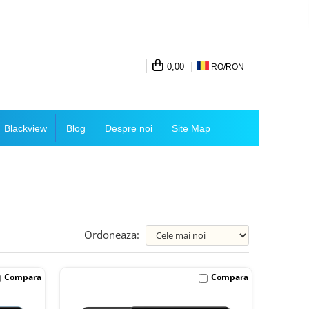
0,00
RO/
RON
Blackview
Blog
Despre noi
Site Map
Ordoneaza:
Compara
Compara