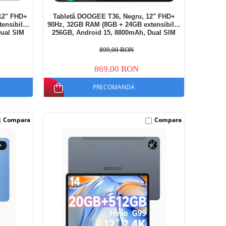
 12" FHD+
Tabletă DOOGEE T36, Negru, 12" FHD+
nsibili),
90Hz, 32GB RAM (8GB + 24GB extensibili),
Dual SIM
256GB, Android 15, 8800mAh, Dual SIM
899,00 RON
869,00 RON
PRECOMANDA
Compara
Compara