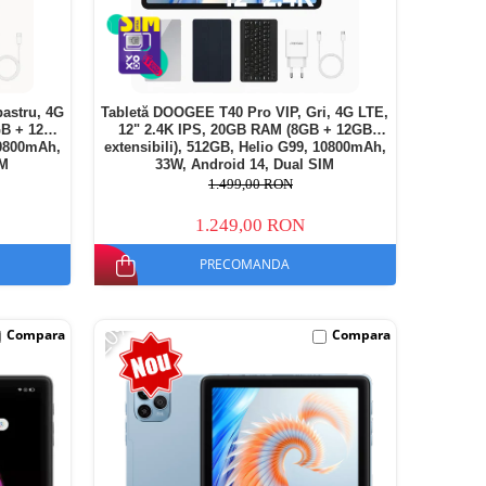
astru, 4G
Tabletă DOOGEE T40 Pro VIP, Gri, 4G LTE,
GB + 12GB
12" 2.4K IPS, 20GB RAM (8GB + 12GB
10800mAh,
extensibili), 512GB, Helio G99, 10800mAh,
IM
33W, Android 14, Dual SIM
1.499,00 RON
1.249,00 RON
PRECOMANDA
-20%
Compara
Compara