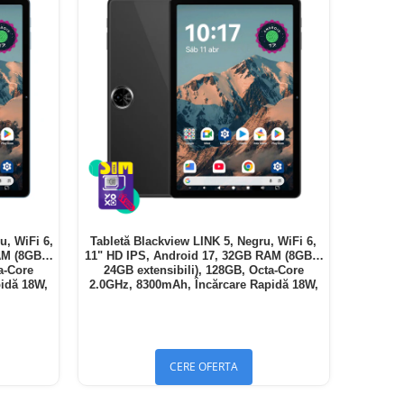
u, WiFi 6,
Tabletă Blackview LINK 5, Negru, WiFi 6,
AM (8GB +
11" HD IPS, Android 17, 32GB RAM (8GB +
a-Core
24GB extensibili), 128GB, Octa-Core
idă 18W,
2.0GHz, 8300mAh, Încărcare Rapidă 18W,
Bluetooth 5.4
CERE OFERTA