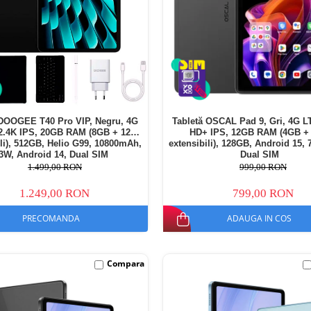
 DOOGEE T40 Pro VIP, Negru, 4G
Tabletă OSCAL Pad 9, Gri, 4G LT
 2.4K IPS, 20GB RAM (8GB + 12GB
HD+ IPS, 12GB RAM (4GB +
ili), 512GB, Helio G99, 10800mAh,
extensibili), 128GB, Android 15,
3W, Android 14, Dual SIM
Dual SIM
1.499,00 RON
999,00 RON
1.249,00 RON
799,00 RON
PRECOMANDA
ADAUGA IN COS
Compara