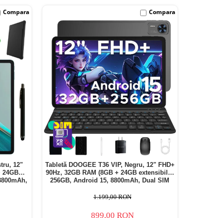
Compara
Compara
tru, 12"
Tabletă DOOGEE T36 VIP, Negru, 12" FHD+
+ 24GB
90Hz, 32GB RAM (8GB + 24GB extensibili),
 8800mAh,
256GB, Android 15, 8800mAh, Dual SIM
1.199,00 RON
899,00 RON