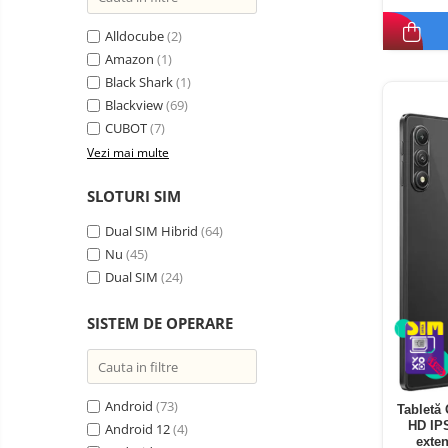
Oglinzi auto smart cu camera
Alldocube
(2)
Camere Supraveghere
Amazon
(1)
Mini Video Camera
Black Shark
(1)
Accesorii Camere
Blackview
(69)
Supraveghere
CUBOT
(7)
Vezi mai multe
Casti
Casti Wireless
Ceasuri
SLOTURI SIM
si Inele
Casti cu Fir
smart,
Trotinete
Dual SIM Hibrid
(64)
bratari
Casti Profesionale
electrice
Nu
(45)
fitness
si
Smartwatch
Dual SIM
(24)
accesorii
Ceasuri Smart pentru copii
SISTEM DE OPERARE
Bratari Fitness
Inel Smart
Accesorii Smartwatch
Android
(73)
Tabletă
HD IP
Trotinete
Android 12
(4)
Biciclete
exten