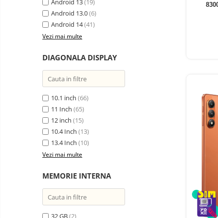
electrice
Android 13
(19)
830
Piese si accesorii
Android 13.0
Gadgets
(6)
Android 14
(41)
Smart Home
Vezi mai multe
Produse Ingrijire Personala
Accesorii Gadgets
DIAGONALA DISPLAY
Drone cu Camera
Baterii externe
10.1 inch
(66)
Accesorii Auto
11 Inch
(65)
Lifestyle
12 inch
(15)
Boxe Portabile
10.4 Inch
(13)
13.4 Inch
(10)
Cititoare Cod Bare
Vezi mai multe
Navigații auto dedicate
Power station - Stații de
MEMORIE INTERNA
energie electrică portabile
Panouri solare portabile
Statii incarcare masini
32 GB
(2)