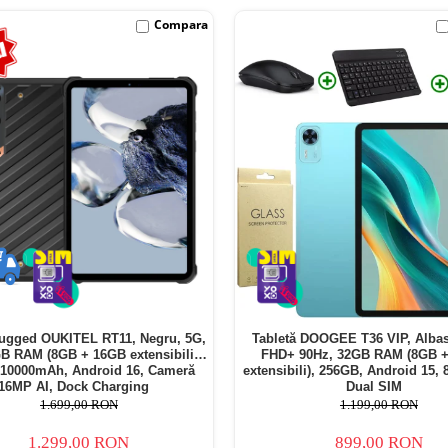
Compara
Rugged OUKITEL RT11, Negru, 5G,
Tabletă DOOGEE T36 VIP, Albas
GB RAM (8GB + 16GB extensibili),
FHD+ 90Hz, 32GB RAM (8GB 
 10000mAh, Android 16, Cameră
extensibili), 256GB, Android 15,
16MP AI, Dock Charging
Dual SIM
1.699,00 RON
1.199,00 RON
1.299,00 RON
899,00 RON