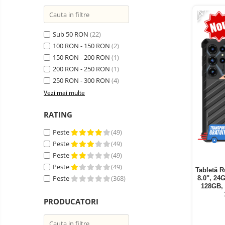
Telefoane mobile ZTE Nubia
-24%
Telefoane mobile ALTE
BRANDURI
Sub 50 RON
(22)
Tablete PC, mini PC si
100 RON - 150 RON
(2)
laptopuri
150 RON - 200 RON
(1)
Tablete PC
200 RON - 250 RON
(1)
Tablete pc cu proiector video
250 RON - 300 RON
(4)
Vezi mai multe
Tablete rezistente
Tablete pentru copii
RATING
Laptop-uri
Peste
(49)
Monitoare pc
Peste
(49)
Peste
(49)
Mini Pc
Peste
(49)
Tabletă 
Accesorii
Peste
(368)
8.0", 24
128GB,
TV si Proiectoare Smart
PRODUCATORI
Camere auto, home si sport
Camere auto DVR