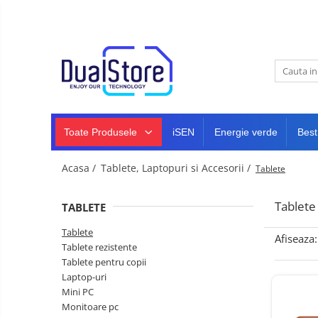
Noutati
Best Deals
Toate Produsele
Producatori Telefoane Mobila
Telefoane mobile
Toate ( smart si clasice )
Telefoane Rezistente
Toate Produsele
iSEN
Energie verde
Best
Telefoane cu proiector video
Telefoane (Smartphone) 5G
Acasa /
Tablete, Laptopuri si Accesorii /
Tablete
Telefoane cu camera termica
Tablete
TABLETE
Telefoane clasice
Tablete
Piese si accesorii telefoane
Afiseaza:
Tablete rezistente
mobile
Tablete pentru copii
Producatori telefoane
Laptop-uri
Telefoane mobile RugOne
Mini PC
Monitoare pc
Telefoane mobile Doogee