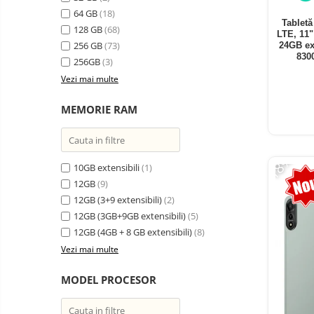
electrice
64 GB
(18)
Media player cu Android
Tablet
128 GB
(68)
LTE, 11
TV Box
Produse
256 GB
(73)
24GB ex
resigilate
830
Accesorii
256GB
(3)
Termometre
Vezi mai multe
Miracast
non
contact
Aspiratoare
MEMORIE RAM
robot,
piese si
Piese de schimb telefoane
accesorii
mobile
-18%
10GB extensibili
(1)
12GB
(9)
12GB (3+9 extensibili)
(2)
12GB (3GB+9GB extensibili)
(5)
12GB (4GB + 8 GB extensibili)
(8)
Vezi mai multe
MODEL PROCESOR