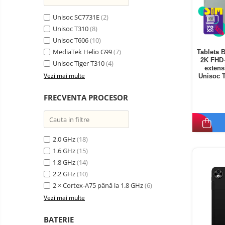
Unisoc SC7731E
(2)
Unisoc T310
(8)
Unisoc T606
(10)
MediaTek Helio G99
(7)
Tableta 
2K FHD
Unisoc Tiger T310
(4)
extens
Vezi mai multe
Unisoc 
Sty
FRECVENTA PROCESOR
2.0 GHz
(18)
1.6 GHz
(15)
1.8 GHz
(14)
2.2 GHz
(10)
2 × Cortex-A75 până la 1.8 GHz
(6)
Vezi mai multe
BATERIE