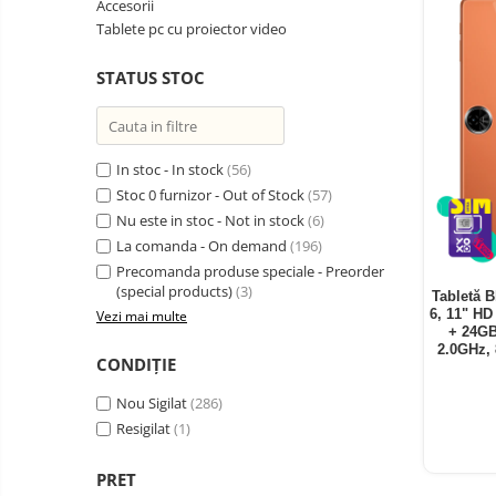
Accesorii
Telefoane mobile Oukitel
Tablete pc cu proiector video
Telefoane mobile Ulefone
STATUS STOC
Telefoane mobile Unihertz
Telefoane mobile Cubot
Telefoane mobile Blackview
Telefoane mobile OSCAL
In stoc - In stock
(56)
Stoc 0 furnizor - Out of Stock
(57)
Telefoane mobile Fossibot
Nu este in stoc - Not in stock
(6)
Telefoane mobile Lagenio
La comanda - On demand
(196)
Telefoane mobile Samsung
Precomanda produse speciale - Preorder
Telefoane mobile iSEN
(special products)
(3)
Tabletă B
6, 11" H
Vezi mai multe
Telefoane mobile F150
+ 24GB
Telefoane mobile HUAWEI
2.0GHz,
CONDIȚIE
Telefoane mobile iHunt
Nou Sigilat
(286)
Telefoane mobile Xiaomi
Resigilat
(1)
Telefoane mobile AGM
Telefoane mobile Realme
PRET