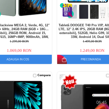
Blackview MEGA 2, Verde, 4G, 12"
Tabletă DOOGEE T40 Pro VIP, Alb
+ 60Hz, 24GB RAM (6GB + 18GB
LTE, 12" 2.4K IPS, 20GB RAM (8
ibili), 256GB ROM, Android 15,
extensibili), 512GB, Helio G99, 
T615, 16MP+8MP, 9000mAh, 18W,
33W, Android 14, Dual S
lus, Face Unlock, Dual SIM
1.299,00 RON
1.499,00 RON
1.069,00 RON
1.249,00 RON
ADAUGA IN COS
PRECOMANDA
-20%
Compara