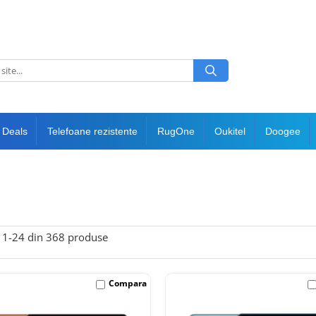
 Deals
Telefoane rezistente
RugOne
Oukitel
Doogee
1-
24
din
368
produse
Compara