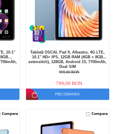
E, 10.1"
Tabletă OSCAL Pad 9, Albastru, 4G LTE,
 8GB
10.1" HD+ IPS, 12GB RAM (4GB + 8GB
 7700mAh,
extensibili), 128GB, Android 15, 7700mAh,
Dual SIM
999,00 RON
799,00 RON
PRECOMANDA
Compara
Compara