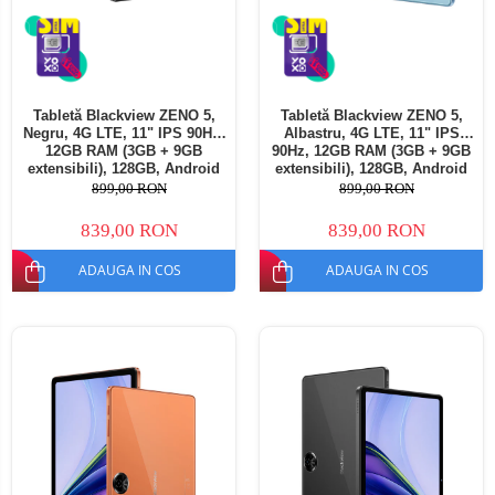
Tabletă Blackview ZENO 5,
Tabletă Blackview ZENO 5,
Negru, 4G LTE, 11" IPS 90Hz,
Albastru, 4G LTE, 11" IPS
12GB RAM (3GB + 9GB
90Hz, 12GB RAM (3GB + 9GB
extensibili), 128GB, Android
extensibili), 128GB, Android
16, Unisoc T7250, 8300mAh,
16, Unisoc T7250, 8300mAh,
899,00 RON
899,00 RON
Doke AI 2.0, Gemini AI, Dual
Doke AI 2.0, Gemini AI, Dual
SIM
SIM
839,00 RON
839,00 RON
ADAUGA IN COS
ADAUGA IN COS