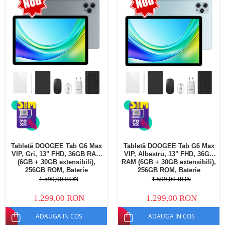
Telefoane mobile Oukitel
Telefoane mobile Ulefone
Telefoane mobile Unihertz
Telefoane mobile Cubot
Telefoane mobile Blackview
Telefoane mobile OSCAL
Telefoane mobile Fossibot
Telefoane mobile Lagenio
Telefoane mobile Samsung
Telefoane mobile iSEN
Telefoane mobile F150
Tabletă DOOGEE Tab G6 Max
Tabletă DOOGEE Tab G6 Max
Telefoane mobile HUAWEI
VIP, Gri, 13" FHD, 36GB RAM
VIP, Albastru, 13" FHD, 36GB
Telefoane mobile iHunt
(6GB + 30GB extensibili),
RAM (6GB + 30GB extensibili),
256GB ROM, Baterie
256GB ROM, Baterie
Telefoane mobile Xiaomi
10800mAh, Android, Wi-Fi
10800mAh, Android, Wi-Fi
1.599,00 RON
1.599,00 RON
Telefoane mobile AGM
1.299,00 RON
1.299,00 RON
Telefoane mobile Realme
ADAUGA IN COS
ADAUGA IN COS
Telefoane mobile ZTE Nubia