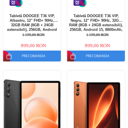
Tabletă DOOGEE T36 VIP,
Tabletă DOOGEE T36 VIP,
Albastru, 12" FHD+ 90Hz,
Negru, 12" FHD+ 90Hz, 32GB
32GB RAM (8GB + 24GB
RAM (8GB + 24GB extensibili),
extensibili), 256GB, Android
256GB, Android 15, 8800mAh,
15, 8800mAh, Dual SIM
Dual SIM
1.199,00 RON
1.199,00 RON
899,00 RON
899,00 RON
PRECOMANDA
PRECOMANDA