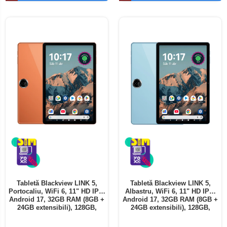
Telefoane mobile ALTE BRANDURI
Tabletă Blackview LINK 5,
Tabletă Blackview LINK 5,
Portocaliu, WiFi 6, 11" HD IPS,
Albastru, WiFi 6, 11" HD IPS,
Android 17, 32GB RAM (8GB +
Android 17, 32GB RAM (8GB +
24GB extensibili), 128GB,
24GB extensibili), 128GB,
Octa-Core 2.0GHz, 8300mAh,
Octa-Core 2.0GHz, 8300mAh,
Încărcare Rapidă 18W,
Încărcare Rapidă 18W,