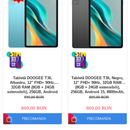
Tabletă DOOGEE T36,
Tabletă DOOGEE T36, Negru,
Albastru, 12" FHD+ 90Hz,
12" FHD+ 90Hz, 32GB RAM
32GB RAM (8GB + 24GB
(8GB + 24GB extensibili),
extensibili), 256GB, Android
256GB, Android 15, 8800mAh,
15, 8800mAh, Dual SIM
Dual SIM
999,00 RON
899,00 RON
869,00 RON
869,00 RON
PRECOMANDA
PRECOMANDA