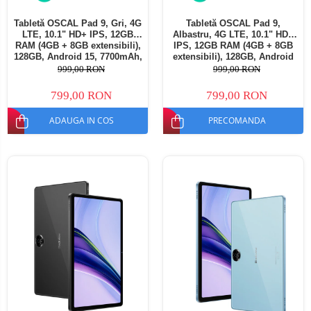
Tabletă OSCAL Pad 9, Gri, 4G
Tabletă OSCAL Pad 9,
LTE, 10.1" HD+ IPS, 12GB
Albastru, 4G LTE, 10.1" HD+
RAM (4GB + 8GB extensibili),
IPS, 12GB RAM (4GB + 8GB
128GB, Android 15, 7700mAh,
extensibili), 128GB, Android
Dual SIM
15, 7700mAh, Dual SIM
999,00 RON
999,00 RON
799,00 RON
799,00 RON
ADAUGA IN COS
PRECOMANDA