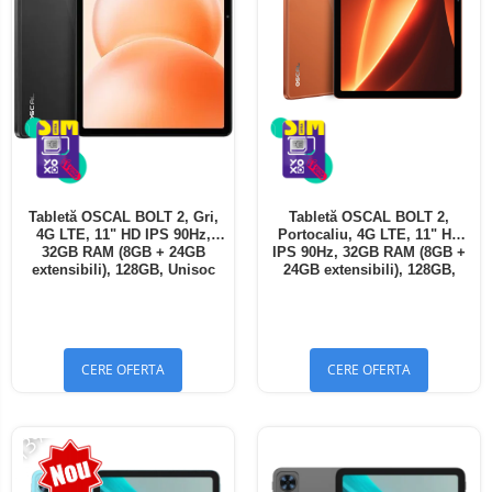
Tabletă OSCAL BOLT 2, Gri,
Tabletă OSCAL BOLT 2,
4G LTE, 11" HD IPS 90Hz,
Portocaliu, 4G LTE, 11" HD
32GB RAM (8GB + 24GB
IPS 90Hz, 32GB RAM (8GB +
extensibili), 128GB, Unisoc
24GB extensibili), 128GB,
T7250, 8300mAh, Android 16,
Unisoc T7250, 8300mAh,
Dual SIM
Android 16, Dual SIM
CERE OFERTA
CERE OFERTA
-13%