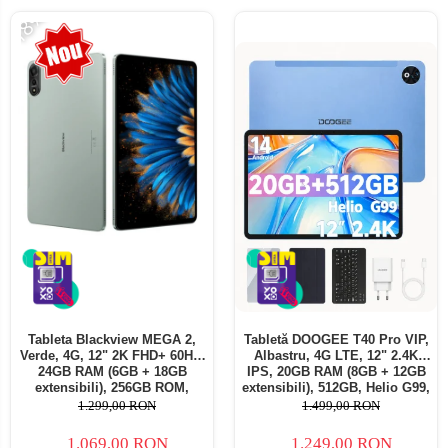
-18%
Tableta Blackview MEGA 2,
Tabletă DOOGEE T40 Pro VIP,
Verde, 4G, 12" 2K FHD+ 60Hz,
Albastru, 4G LTE, 12" 2.4K
24GB RAM (6GB + 18GB
IPS, 20GB RAM (8GB + 12GB
extensibili), 256GB ROM,
extensibili), 512GB, Helio G99,
Android 15, Unisoc T615,
10800mAh, 33W, Android 14,
1.299,00 RON
1.499,00 RON
16MP+8MP, 9000mAh, 18W,
Dual SIM
Stylus, Face Unlock, Dual SIM
1.069,00 RON
1.249,00 RON