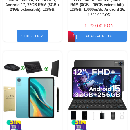
Negru, WiFi 6, 11" HD IPS,
RT11, Negru, 5G, 8.0", 24GB
Android 17, 32GB RAM (8GB +
RAM (8GB + 16GB extensibili),
24GB extensibili), 128GB,
128GB, 10000mAh, Android 16,
Octa-Core 2.0GHz, 8300mAh,
Cameră 16MP AI, Dock
1.699,00 RON
Încărcare Rapidă 18W,
Charging
Bluetooth 5.4
1.299,00 RON
CERE OFERTA
ADAUGA IN COS