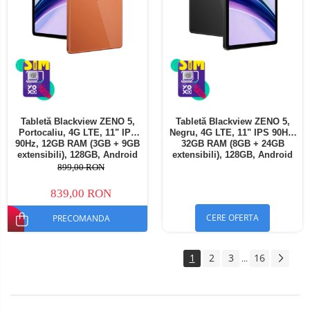
Tabletă Blackview ZENO 5,
Tabletă Blackview ZENO 5,
Portocaliu, 4G LTE, 11" IPS
Negru, 4G LTE, 11" IPS 90Hz,
90Hz, 12GB RAM (3GB + 9GB
32GB RAM (8GB + 24GB
extensibili), 128GB, Android
extensibili), 128GB, Android
16, Unisoc T7250, 8300mAh,
16, Unisoc T7250, 8300mAh,
899,00 RON
Doke AI 2.0, Gemini AI, Dual
Doke AI 2.0, Gemini AI, Dual
SIM
SIM
839,00 RON
CERE OFERTA
PRECOMANDA
1
2
3
16
...