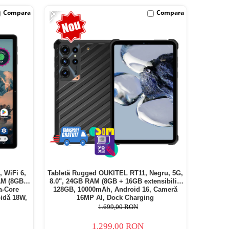
-24%
Compara
Compara
, WiFi 6,
Tabletă Rugged OUKITEL RT11, Negru, 5G,
AM (8GB +
8.0", 24GB RAM (8GB + 16GB extensibili),
a-Core
128GB, 10000mAh, Android 16, Cameră
idă 18W,
16MP AI, Dock Charging
1.699,00 RON
1.299,00 RON