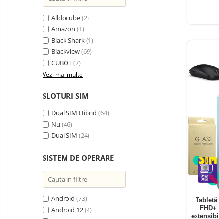
Oglinzi auto smart cu camera
Alldocube
(2)
Camere Supraveghere
Amazon
(1)
Mini Video Camera
Black Shark
(1)
Accesorii Camere
Blackview
(69)
Supraveghere
CUBOT
(7)
Vezi mai multe
Casti
Casti Wireless
Ceasuri
SLOTURI SIM
si Inele
Casti cu Fir
smart,
Trotinete
Dual SIM Hibrid
(64)
bratari
Casti Profesionale
electrice
Nu
(46)
fitness
si
Smartwatch
Dual SIM
(24)
accesorii
Ceasuri Smart pentru copii
SISTEM DE OPERARE
Bratari Fitness
Inel Smart
Accesorii Smartwatch
Android
(73)
Tabletă
FHD+ 
Trotinete
Android 12
(4)
Biciclete
extensib