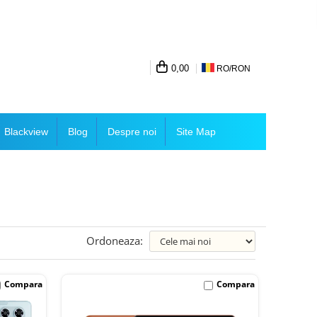
0,00
RO/
RON
Blackview
Blog
Despre noi
Site Map
Ordoneaza:
Compara
Compara