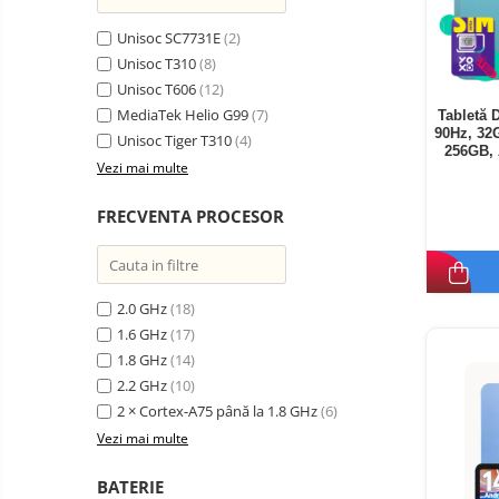
Unisoc SC7731E
(2)
Unisoc T310
(8)
Unisoc T606
(12)
MediaTek Helio G99
(7)
Tabletă 
90Hz, 32
Unisoc Tiger T310
(4)
256GB, 
Vezi mai multe
FRECVENTA PROCESOR
2.0 GHz
(18)
1.6 GHz
(17)
1.8 GHz
(14)
2.2 GHz
(10)
2 × Cortex-A75 până la 1.8 GHz
(6)
Vezi mai multe
BATERIE