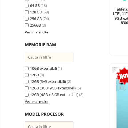
electrice
64 GB
(18)
Media player cu Android
Tablet
128 GB
(68)
LTE, 11
TV Box
Produse
256 GB
(74)
9GB ext
resigilate
830
Accesorii
256GB
(3)
Termometre
Vezi mai multe
Miracast
non
contact
Aspiratoare
MEMORIE RAM
robot,
piese si
Piese de schimb telefoane
accesorii
mobile
-13%
10GB extensibili
(1)
12GB
(9)
12GB (3+9 extensibili)
(2)
12GB (3GB+9GB extensibili)
(5)
12GB (4GB + 8 GB extensibili)
(8)
Vezi mai multe
MODEL PROCESOR