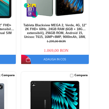
2" FHD+
Tableta Blackview MEGA 2, Verde, 4G, 12"
nsibili),
2K FHD+ 60Hz, 24GB RAM (6GB + 18GB
Dual SIM
extensibili), 256GB ROM, Android 15,
Unisoc T615, 16MP+8MP, 9000mAh, 18W,
Stylus, Face Unlock, Dual SIM
1.299,00 RON
1.069,00 RON
ADAUGA IN COS
Compara
Compara