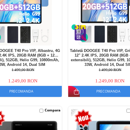
DOOGEE T40 Pro VIP, Albastru, 4G
Tabletă DOOGEE T40 Pro VIP, Gri
 2.4K IPS, 20GB RAM (8GB + 12GB
12" 2.4K IPS, 20GB RAM (8GB
ili), 512GB, Helio G99, 10800mAh,
extensibili), 512GB, Helio G99, 
3W, Android 14, Dual SIM
33W, Android 14, Dual S
1.499,00 RON
1.499,00 RON
1.249,00 RON
1.249,00 RON
PRECOMANDA
PRECOMANDA
-20%
Compara