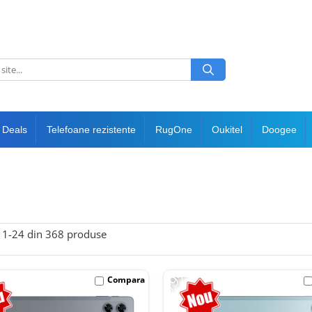
 Deals
Telefoane rezistente
RugOne
Oukitel
Doogee
1-
24
din
368
produse
-19%
Compara