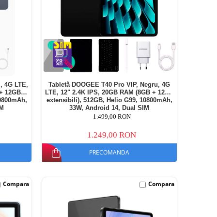
, 4G LTE,
Tabletă DOOGEE T40 Pro VIP, Negru, 4G
 + 12GB
LTE, 12" 2.4K IPS, 20GB RAM (8GB + 12GB
10800mAh,
extensibili), 512GB, Helio G99, 10800mAh,
IM
33W, Android 14, Dual SIM
1.499,00 RON
1.249,00 RON
PRECOMANDA
Compara
Compara