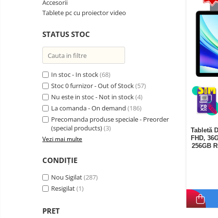
Accesorii
Telefoane mobile Oukitel
Tablete pc cu proiector video
Telefoane mobile Ulefone
STATUS STOC
Telefoane mobile Unihertz
Telefoane mobile Cubot
Telefoane mobile Blackview
Telefoane mobile OSCAL
In stoc - In stock
(68)
Stoc 0 furnizor - Out of Stock
(57)
Telefoane mobile Fossibot
Nu este in stoc - Not in stock
(4)
Telefoane mobile Lagenio
La comanda - On demand
(186)
Telefoane mobile Samsung
Precomanda produse speciale - Preorder
Telefoane mobile iSEN
(special products)
(3)
Tabletă 
FHD, 36G
Vezi mai multe
Telefoane mobile F150
256GB R
Telefoane mobile HUAWEI
CONDIȚIE
Telefoane mobile iHunt
Nou Sigilat
(287)
Telefoane mobile Xiaomi
Resigilat
(1)
Telefoane mobile AGM
Telefoane mobile Realme
PRET