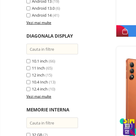
electrice
Android 13
(19)
Piese si accesorii
Android 13.0
Gadgets
(6)
Android 14
(41)
Smart Home
Vezi mai multe
Produse Ingrijire Personala
Accesorii Gadgets
DIAGONALA DISPLAY
Drone cu Camera
Baterii externe
10.1 inch
(66)
Accesorii Auto
11 Inch
(65)
Lifestyle
12 inch
(15)
Boxe Portabile
10.4 Inch
(13)
12.4 inch
(10)
Cititoare Cod Bare
Vezi mai multe
Navigații auto dedicate
Power station - Stații de
MEMORIE INTERNA
energie electrică portabile
Panouri solare portabile
Statii incarcare masini
32 GB
(2)