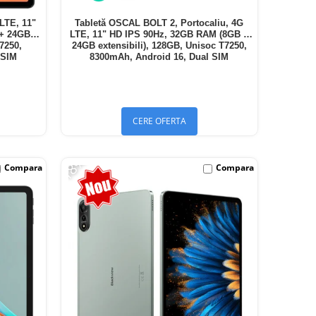
LTE, 11"
Tabletă OSCAL BOLT 2, Portocaliu, 4G
 + 24GB
LTE, 11" HD IPS 90Hz, 32GB RAM (8GB +
T7250,
24GB extensibili), 128GB, Unisoc T7250,
 SIM
8300mAh, Android 16, Dual SIM
CERE OFERTA
-18%
Compara
Compara