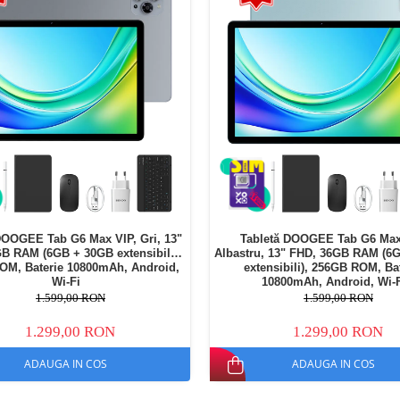
DOOGEE Tab G6 Max VIP, Gri, 13"
Tabletă DOOGEE Tab G6 Max
B RAM (6GB + 30GB extensibili),
Albastru, 13" FHD, 36GB RAM (6
OM, Baterie 10800mAh, Android,
extensibili), 256GB ROM, Ba
Wi-Fi
10800mAh, Android, Wi-
1.599,00 RON
1.599,00 RON
1.299,00 RON
1.299,00 RON
ADAUGA IN COS
ADAUGA IN COS