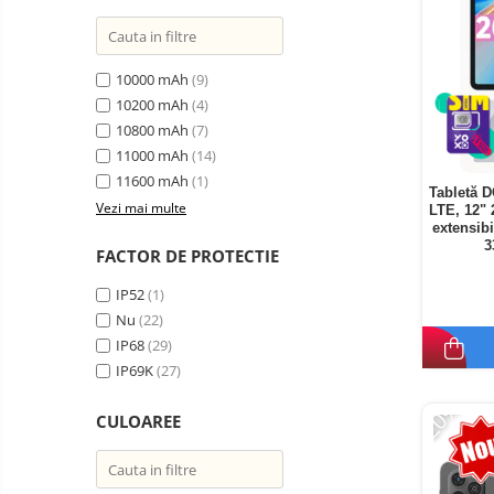
10000 mAh
(9)
10200 mAh
(4)
10800 mAh
(7)
11000 mAh
(14)
11600 mAh
(1)
Tabletă 
Vezi mai multe
LTE, 12"
extensib
3
FACTOR DE PROTECTIE
IP52
(1)
Nu
(22)
IP68
(29)
IP69K
(27)
-20%
CULOAREE