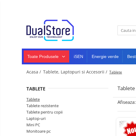
Noutati
Best Deals
Toate Produsele
Producatori Telefoane Mobila
Telefoane mobile
Toate ( smart si clasice )
Telefoane Rezistente
Toate Produsele
iSEN
Energie verde
Best
Telefoane cu proiector video
Telefoane (Smartphone) 5G
Acasa /
Tablete, Laptopuri si Accesorii /
Tablete
Telefoane cu camera termica
Tablete
TABLETE
Telefoane clasice
Tablete
Piese si accesorii telefoane
Afiseaza:
Tablete rezistente
mobile
Tablete pentru copii
Producatori telefoane
-19%
Laptop-uri
Telefoane mobile RugOne
Mini PC
Monitoare pc
Telefoane mobile Doogee