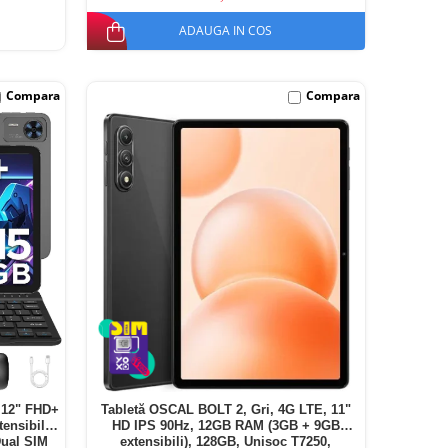
ADAUGA IN COS
Compara
Compara
 12" FHD+
Tabletă OSCAL BOLT 2, Gri, 4G LTE, 11"
nsibili),
HD IPS 90Hz, 12GB RAM (3GB + 9GB
Dual SIM
extensibili), 128GB, Unisoc T7250,