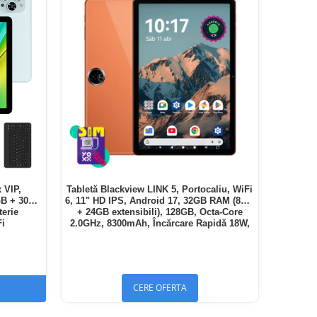
 VIP,
Tabletă Blackview LINK 5, Portocaliu, WiFi
GB + 30GB
6, 11" HD IPS, Android 17, 32GB RAM (8GB
terie
+ 24GB extensibili), 128GB, Octa-Core
Fi
2.0GHz, 8300mAh, Încărcare Rapidă 18W,
Bluetooth 5.4
CERE OFERTA