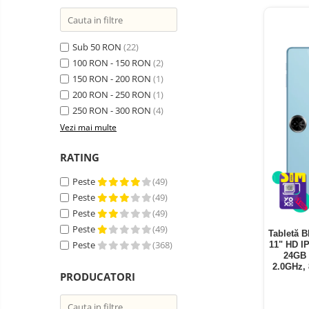
Telefoane mobile ZTE Nubia
Telefoane mobile ALTE
BRANDURI
Sub 50 RON
(22)
Tablete PC, mini PC si
100 RON - 150 RON
(2)
laptopuri
150 RON - 200 RON
(1)
Tablete PC
200 RON - 250 RON
(1)
Tablete pc cu proiector video
250 RON - 300 RON
(4)
Vezi mai multe
Tablete rezistente
Tablete pentru copii
RATING
Laptop-uri
Peste
(49)
Monitoare pc
Peste
(49)
Peste
(49)
Mini Pc
Peste
(49)
Tabletă B
Accesorii
Peste
(368)
11" HD I
24GB 
TV si Proiectoare Smart
2.0GHz,
PRODUCATORI
Camere auto, home si sport
Camere auto DVR