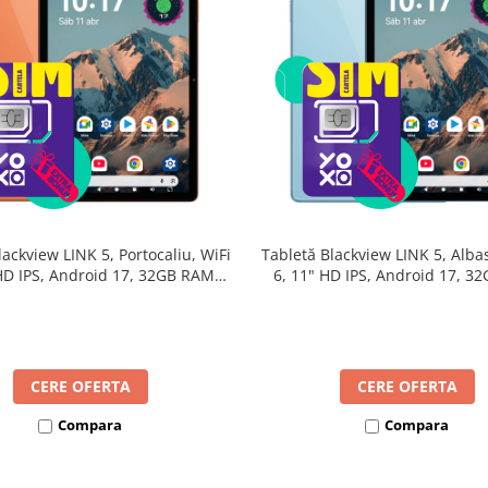
lackview LINK 5, Portocaliu, WiFi
Tabletă Blackview LINK 5, Albas
 HD IPS, Android 17, 32GB RAM
6, 11" HD IPS, Android 17, 3
24GB extensibili), 128GB, Octa-
(8GB + 24GB extensibili), 128G
GHz, 8300mAh, Încărcare Rapidă
Core 2.0GHz, 8300mAh, Încărca
18W, Bluetooth 5.4
18W, Bluetooth 5.4
CERE OFERTA
CERE OFERTA
Compara
Compara