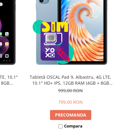
TE, 10.1"
Tabletă OSCAL Pad 9, Albastru, 4G LTE,
+ 8GB
10.1" HD+ IPS, 12GB RAM (4GB + 8GB
d 15,
extensibili), 128GB, Android 15,
999,00 RON
7700mAh, Dual SIM
799,00 RON
PRECOMANDA
Compara