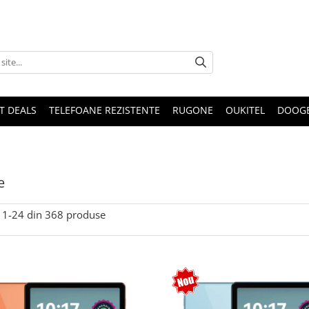
T DEALS
TELEFOANE REZISTENTE
RUGONE
OUKITEL
DOOG
e
1-
24
din
368
produse