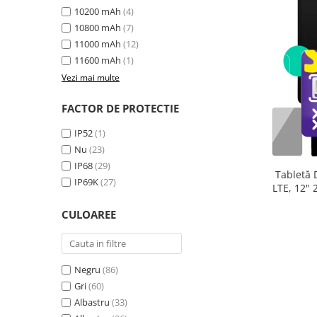
10200 mAh
(4)
10800 mAh
(7)
11000 mAh
(12)
11600 mAh
(1)
Vezi mai multe
FACTOR DE PROTECTIE
IP52
(1)
Nu
(23)
IP68
(29)
Tabletă 
IP69K
(27)
LTE, 12"
extensibi
CULOAREE
33
Negru
(86)
Gri
(60)
Albastru
(33)