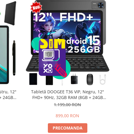
tru, 12"
Tabletă DOOGEE T36 VIP, Negru, 12"
+ 24GB
FHD+ 90Hz, 32GB RAM (8GB + 24GB
d 15,
extensibili), 256GB, Android 15,
1.199,00 RON
8800mAh, Dual SIM
899,00 RON
PRECOMANDA