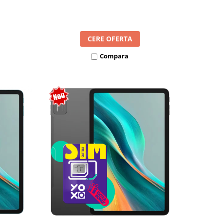
l SIM
8300mAh, Android 16, Dual SIM
CERE OFERTA
Compara