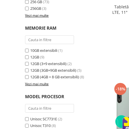
256 GB
(73)
electrică portabile
Tabletă
256GB
(3)
Panouri solare portabile
LTE, 11"
Vezi mai multe
24GB ext
Statii incarcare masini electrice
8300
Media player cu Android
MEMORIE RAM
TV Box
Accesorii
10GB extensibili
(1)
Miracast
12GB
(9)
Produse resigilate
12GB (3+9 extensibili)
(2)
Termometre non contact
12GB (3GB+9GB extensibili)
(5)
Aspiratoare robot, piese si accesorii
12GB (4GB + 8 GB extensibili)
(8)
Piese de schimb telefoane mobile
Vezi mai multe
-18%
MODEL PROCESOR
Unisoc SC7731E
(2)
Unisoc T310
(8)