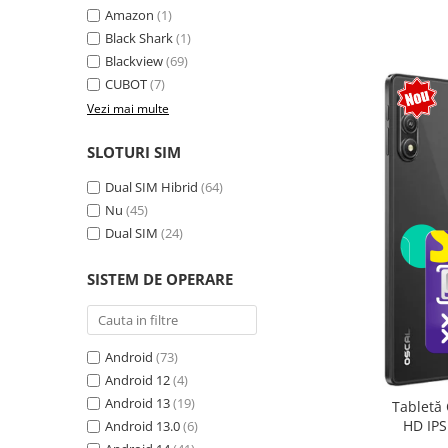
Amazon
(1)
Camere Supraveghere
Black Shark
(1)
Mini Video Camera
Blackview
(69)
CUBOT
(7)
Accesorii Camere Supraveghere
Vezi mai multe
Casti
Casti Wireless
SLOTURI SIM
Casti cu Fir
Dual SIM Hibrid
(64)
Casti Profesionale
Nu
(45)
Dual SIM
(24)
Ceasuri si Inele smart, bratari
fitness
SISTEM DE OPERARE
Smartwatch
Ceasuri Smart pentru copii
Bratari Fitness
Android
(73)
Inel Smart
Android 12
(4)
Android 13
(19)
Tabletă 
Accesorii Smartwatch
HD IPS
Android 13.0
(6)
Trotinete electrice si accesorii
exten