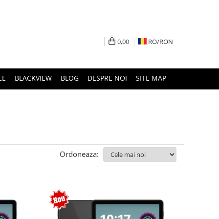
0,00
RO/
RON
EE
BLACKVIEW
BLOG
DESPRE NOI
SITE MAP
Ordoneaza: