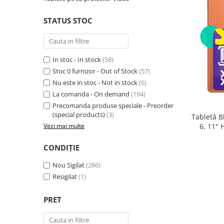
Telefoane mobile RugOne
Telefoane mobile Doogee
STATUS STOC
Telefoane mobile Oukitel
Telefoane mobile Ulefone
Telefoane mobile Unihertz
In stoc - In stock
(58)
Telefoane mobile Cubot
Stoc 0 furnizor - Out of Stock
(57)
Nu este in stoc - Not in stock
(6)
Telefoane mobile Blackview
La comanda - On demand
(194)
Telefoane mobile OSCAL
Precomanda produse speciale - Preorder
Telefoane mobile Fossibot
(special products)
(3)
Tabletă B
Telefoane mobile Lagenio
6, 11"
Vezi mai multe
(8GB + 
Telefoane mobile Samsung
Core 2.0
CONDIȚIE
Telefoane mobile iSEN
Telefoane mobile F150
Nou Sigilat
(286)
Telefoane mobile HUAWEI
Resigilat
(1)
Telefoane mobile iHunt
PRET
Telefoane mobile Xiaomi
Telefoane mobile AGM