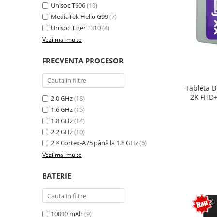
Unisoc T606
(10)
MediaTek Helio G99
(7)
Unisoc Tiger T310
(4)
Vezi mai multe
FRECVENTA PROCESOR
Tableta B
2K FHD+
2.0 GHz
(18)
extensi
1.6 GHz
(15)
Unisoc T
1.8 GHz
(14)
Sty
2.2 GHz
(10)
2 × Cortex-A75 până la 1.8 GHz
(6)
Vezi mai multe
BATERIE
10000 mAh
(9)