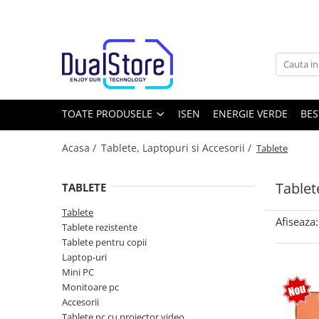
Toate Produsele
Noutati
Best Deals
Producatori Telefoane Mobila
TOATE PRODUSELE
ISEN
ENERGIE VERDE
BES
Telefoane mobile
Acasa /
Tablete, Laptopuri si Accesorii /
Tablete
Toate ( smart si clasice )
Telefoane Rezistente
Tablet
TABLETE
Telefoane cu proiector video
Tablete
Telefoane (Smartphone) 5G
Afiseaza:
Tablete rezistente
Telefoane cu camera termica
Tablete pentru copii
Laptop-uri
Telefoane clasice
Mini PC
Piese si accesorii telefoane mobile
Monitoare pc
Accesorii
Producatori telefoane
Tablete pc cu proiector video