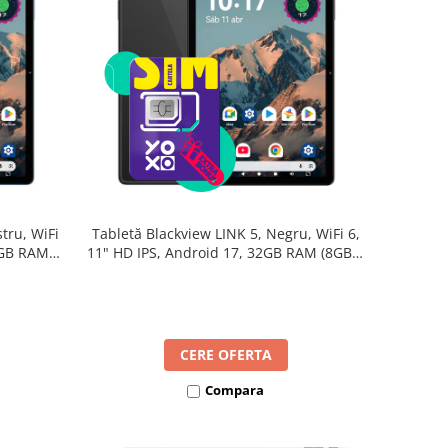
tru, WiFi
Tabletă Blackview LINK 5, Negru, WiFi 6,
2GB RAM
11" HD IPS, Android 17, 32GB RAM (8GB +
B, Octa-
24GB extensibili), 128GB, Octa-Core
re Rapidă
2.0GHz, 8300mAh, Încărcare Rapidă 18W,
Bluetooth 5.4
CERE OFERTA
Compara