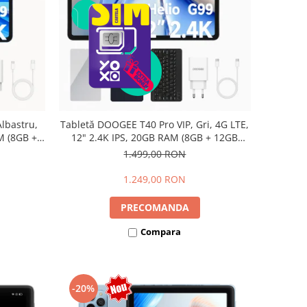
lbastru,
Tabletă DOOGEE T40 Pro VIP, Gri, 4G LTE,
M (8GB +
12" 2.4K IPS, 20GB RAM (8GB + 12GB
io G99,
extensibili), 512GB, Helio G99, 10800mAh,
1.499,00 RON
Dual SIM
33W, Android 14, Dual SIM
1.249,00 RON
PRECOMANDA
Compara
-20%