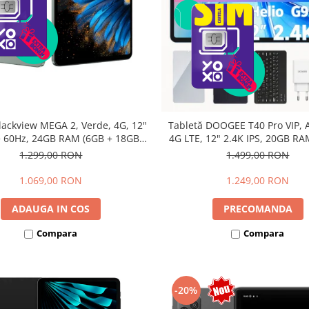
lackview MEGA 2, Verde, 4G, 12"
Tabletă DOOGEE T40 Pro VIP, A
 60Hz, 24GB RAM (6GB + 18GB
4G LTE, 12" 2.4K IPS, 20GB RA
bili), 256GB ROM, Android 15,
12GB extensibili), 512GB, Hel
1.299,00 RON
1.499,00 RON
615, 16MP+8MP, 9000mAh, 18W,
10800mAh, 33W, Android 14, 
lus, Face Unlock, Dual SIM
1.069,00 RON
1.249,00 RON
ADAUGA IN COS
PRECOMANDA
Compara
Compara
-20%