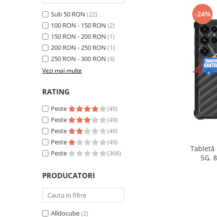
Telefoane mobile Realme
-24%
Sub 50 RON
(22)
Telefoane mobile ZTE Nubia
100 RON - 150 RON
(2)
Telefoane mobile ALTE BRANDURI
150 RON - 200 RON
(1)
Tablete PC, mini PC si laptopuri
200 RON - 250 RON
(1)
Tablete PC
250 RON - 300 RON
(4)
Tablete pc cu proiector video
Vezi mai multe
Tablete rezistente
RATING
Tablete pentru copii
Peste
(49)
Laptop-uri
Peste
(49)
Monitoare pc
Peste
(49)
Peste
(49)
Mini Pc
Tabletă
Peste
(368)
5G, 
Accesorii
extensib
PRODUCATORI
TV si Proiectoare Smart
16, Ca
Camere auto, home si sport
Camere auto DVR
Alldocube
(2)
Oglinzi auto smart cu camera