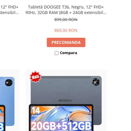
 12" FHD+
Tabletă DOOGEE T36, Negru, 12" FHD+
ensibili),
90Hz, 32GB RAM (8GB + 24GB extensibili),
Dual SIM
256GB, Android 15, 8800mAh, Dual SIM
899,00 RON
869,00 RON
PRECOMANDA
Compara