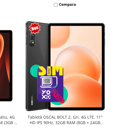
Compara
aliu, 4G
Tabletă OSCAL BOLT 2, Gri, 4G LTE, 11"
AM (3GB +
HD IPS 90Hz, 32GB RAM (8GB + 24GB
oc T7250,
extensibili), 128GB, Unisoc T7250,