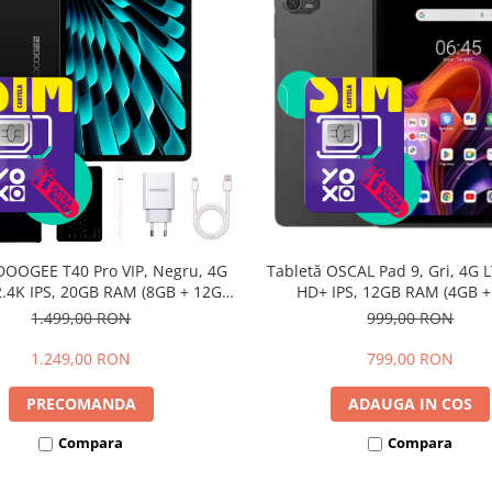
DOOGEE T40 Pro VIP, Negru, 4G
Tabletă OSCAL Pad 9, Gri, 4G L
 2.4K IPS, 20GB RAM (8GB + 12GB
HD+ IPS, 12GB RAM (4GB 
li), 512GB, Helio G99, 10800mAh,
extensibili), 128GB, Androi
1.499,00 RON
999,00 RON
W, Android 14, Dual SIM
7700mAh, Dual SIM
1.249,00 RON
799,00 RON
PRECOMANDA
ADAUGA IN COS
Compara
Compara