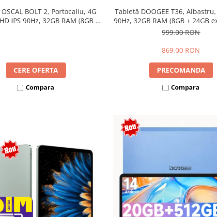
 OSCAL BOLT 2, Portocaliu, 4G
Tabletă DOOGEE T36, Albastru,
 HD IPS 90Hz, 32GB RAM (8GB +
90Hz, 32GB RAM (8GB + 24GB ext
ensibili), 128GB, Unisoc T7250,
256GB, Android 15, 8800mAh, 
999,00 RON
mAh, Android 16, Dual SIM
869,00 RON
CERE OFERTA
PRECOMANDA
Compara
Compara