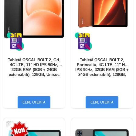
Tabletă OSCAL BOLT 2, Gri,
Tabletă OSCAL BOLT 2,
4G LTE, 11" HD IPS 90Hz,
Portocaliu, 4G LTE, 11" HD
32GB RAM (8GB + 24GB
IPS 90Hz, 32GB RAM (8GB +
extensibili), 128GB, Unisoc
24GB extensibili), 128GB,
T7250, 8300mAh, Android 16,
Unisoc T7250, 8300mAh,
Dual SIM
Android 16, Dual SIM
CERE OFERTA
CERE OFERTA
-13%