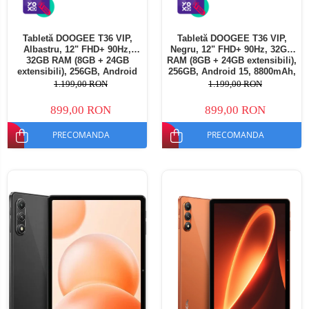
Tabletă DOOGEE T36 VIP,
Tabletă DOOGEE T36 VIP,
Albastru, 12" FHD+ 90Hz,
Negru, 12" FHD+ 90Hz, 32GB
32GB RAM (8GB + 24GB
RAM (8GB + 24GB extensibili),
extensibili), 256GB, Android
256GB, Android 15, 8800mAh,
15, 8800mAh, Dual SIM
Dual SIM
1.199,00 RON
1.199,00 RON
899,00 RON
899,00 RON
PRECOMANDA
PRECOMANDA