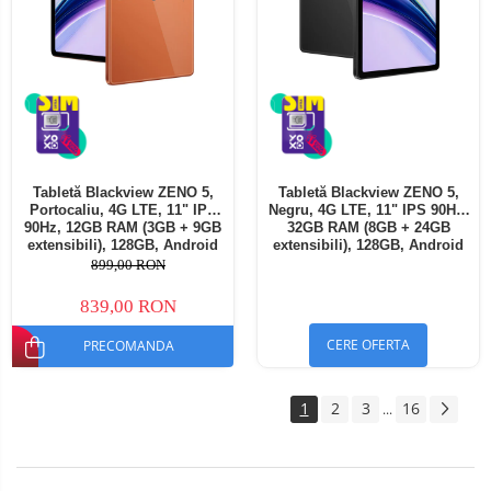
Tabletă Blackview ZENO 5,
Tabletă Blackview ZENO 5,
Portocaliu, 4G LTE, 11" IPS
Negru, 4G LTE, 11" IPS 90Hz,
90Hz, 12GB RAM (3GB + 9GB
32GB RAM (8GB + 24GB
extensibili), 128GB, Android
extensibili), 128GB, Android
16, Unisoc T7250, 8300mAh,
16, Unisoc T7250, 8300mAh,
899,00 RON
Doke AI 2.0, Gemini AI, Dual
Doke AI 2.0, Gemini AI, Dual
SIM
SIM
839,00 RON
CERE OFERTA
PRECOMANDA
1
2
3
16
...