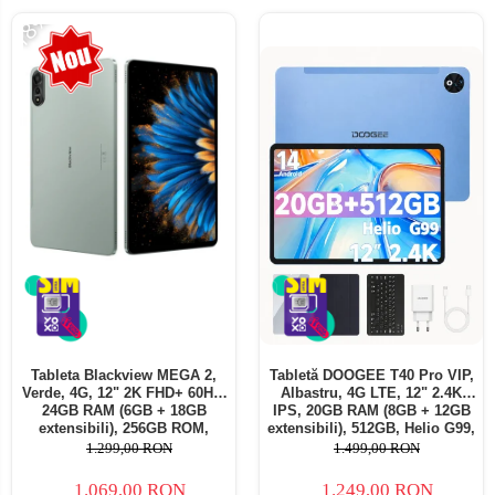
-18%
Tableta Blackview MEGA 2,
Tabletă DOOGEE T40 Pro VIP,
Verde, 4G, 12" 2K FHD+ 60Hz,
Albastru, 4G LTE, 12" 2.4K
24GB RAM (6GB + 18GB
IPS, 20GB RAM (8GB + 12GB
extensibili), 256GB ROM,
extensibili), 512GB, Helio G99,
Android 15, Unisoc T615,
10800mAh, 33W, Android 14,
1.299,00 RON
1.499,00 RON
16MP+8MP, 9000mAh, 18W,
Dual SIM
Stylus, Face Unlock, Dual SIM
1.069,00 RON
1.249,00 RON