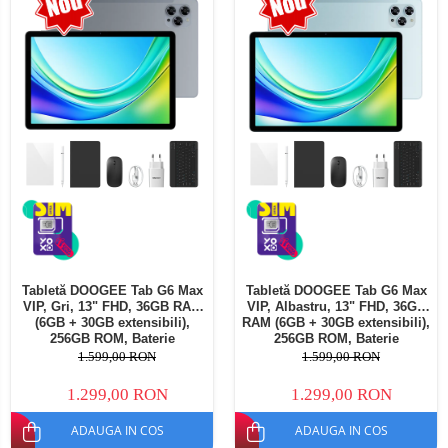
Telefoane mobile Oukitel
Telefoane mobile Ulefone
Telefoane mobile Unihertz
Telefoane mobile Cubot
Telefoane mobile Blackview
Telefoane mobile OSCAL
Telefoane mobile Fossibot
Telefoane mobile Lagenio
Telefoane mobile Samsung
Telefoane mobile iSEN
Telefoane mobile F150
Tabletă DOOGEE Tab G6 Max
Tabletă DOOGEE Tab G6 Max
Telefoane mobile HUAWEI
VIP, Gri, 13" FHD, 36GB RAM
VIP, Albastru, 13" FHD, 36GB
Telefoane mobile iHunt
(6GB + 30GB extensibili),
RAM (6GB + 30GB extensibili),
256GB ROM, Baterie
256GB ROM, Baterie
Telefoane mobile Xiaomi
10800mAh, Android, Wi-Fi
10800mAh, Android, Wi-Fi
1.599,00 RON
1.599,00 RON
Telefoane mobile AGM
1.299,00 RON
1.299,00 RON
Telefoane mobile Realme
ADAUGA IN COS
ADAUGA IN COS
Telefoane mobile ZTE Nubia