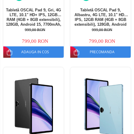
Tabletă OSCAL Pad 9, Gri, 4G
Tabletă OSCAL Pad 9,
LTE, 10.1" HD+ IPS, 12GB
Albastru, 4G LTE, 10.1" HD+
RAM (4GB + 8GB extensibili),
IPS, 12GB RAM (4GB + 8GB
128GB, Android 15, 7700mAh,
extensibili), 128GB, Android
Dual SIM
15, 7700mAh, Dual SIM
999,00 RON
999,00 RON
799,00 RON
799,00 RON
ADAUGA IN COS
PRECOMANDA