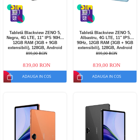
Tabletă Blackview ZENO 5,
Tabletă Blackview ZENO 5,
Negru, 4G LTE, 11" IPS 90Hz,
Albastru, 4G LTE, 11" IPS
12GB RAM (3GB + 9GB
90Hz, 12GB RAM (3GB + 9GB
extensibili), 128GB, Android
extensibili), 128GB, Android
16, Unisoc T7250, 8300mAh,
16, Unisoc T7250, 8300mAh,
899,00 RON
899,00 RON
Doke AI 2.0, Gemini AI, Dual
Doke AI 2.0, Gemini AI, Dual
SIM
SIM
839,00 RON
839,00 RON
ADAUGA IN COS
ADAUGA IN COS