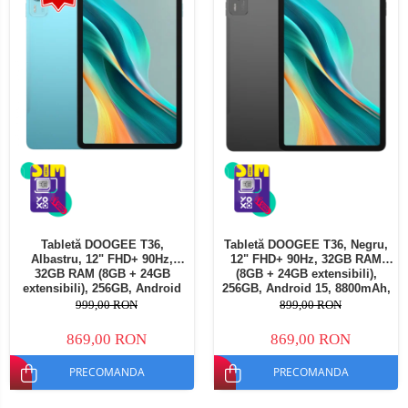
Tabletă DOOGEE T36,
Tabletă DOOGEE T36, Negru,
Albastru, 12" FHD+ 90Hz,
12" FHD+ 90Hz, 32GB RAM
32GB RAM (8GB + 24GB
(8GB + 24GB extensibili),
extensibili), 256GB, Android
256GB, Android 15, 8800mAh,
15, 8800mAh, Dual SIM
Dual SIM
999,00 RON
899,00 RON
869,00 RON
869,00 RON
PRECOMANDA
PRECOMANDA