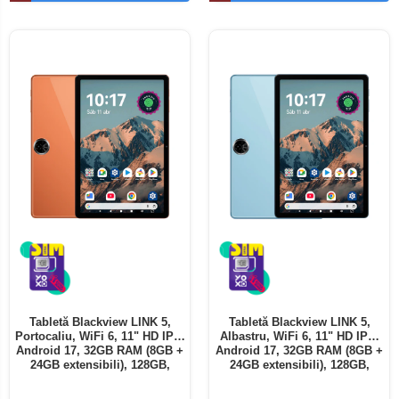
Telefoane mobile ALTE BRANDURI
Tabletă Blackview LINK 5,
Tabletă Blackview LINK 5,
Portocaliu, WiFi 6, 11" HD IPS,
Albastru, WiFi 6, 11" HD IPS,
Android 17, 32GB RAM (8GB +
Android 17, 32GB RAM (8GB +
24GB extensibili), 128GB,
24GB extensibili), 128GB,
Octa-Core 2.0GHz, 8300mAh,
Octa-Core 2.0GHz, 8300mAh,
Încărcare Rapidă 18W,
Încărcare Rapidă 18W,