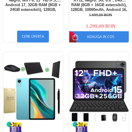
Negru, WiFi 6, 11" HD IPS,
RT11, Negru, 5G, 8.0", 24GB
Android 17, 32GB RAM (8GB +
RAM (8GB + 16GB extensibili),
24GB extensibili), 128GB,
128GB, 10000mAh, Android 16,
Octa-Core 2.0GHz, 8300mAh,
Cameră 16MP AI, Dock
1.699,00 RON
Încărcare Rapidă 18W,
Charging
Bluetooth 5.4
1.299,00 RON
CERE OFERTA
ADAUGA IN COS