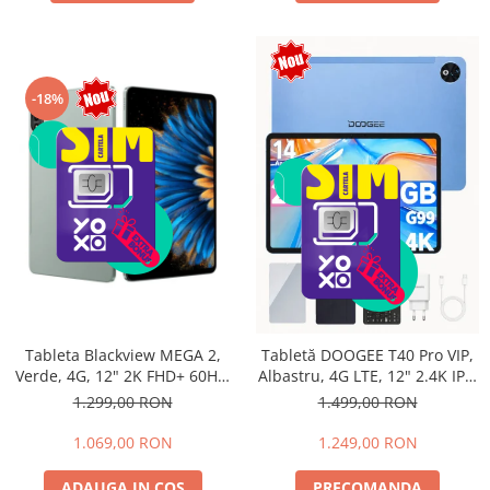
-18%
Tableta Blackview MEGA 2,
Tabletă DOOGEE T40 Pro VIP,
Verde, 4G, 12" 2K FHD+ 60Hz,
Albastru, 4G LTE, 12" 2.4K IPS,
24GB RAM (6GB + 18GB
20GB RAM (8GB + 12GB
1.299,00 RON
1.499,00 RON
extensibili), 256GB ROM,
extensibili), 512GB, Helio G99,
Android 15, Unisoc T615,
10800mAh, 33W, Android 14,
1.069,00 RON
1.249,00 RON
16MP+8MP, 9000mAh, 18W,
Dual SIM
Stylus, Face Unlock, Dual SIM
ADAUGA IN COS
PRECOMANDA