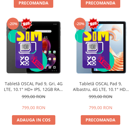
PRECOMANDA
PRECOMANDA
-20%
-20%
Tabletă OSCAL Pad 9, Gri, 4G
Tabletă OSCAL Pad 9,
LTE, 10.1" HD+ IPS, 12GB RAM
Albastru, 4G LTE, 10.1" HD+
(4GB + 8GB extensibili),
IPS, 12GB RAM (4GB + 8GB
999,00 RON
999,00 RON
128GB, Android 15, 7700mAh,
extensibili), 128GB, Android
Dual SIM
15, 7700mAh, Dual SIM
799,00 RON
799,00 RON
ADAUGA IN COS
PRECOMANDA