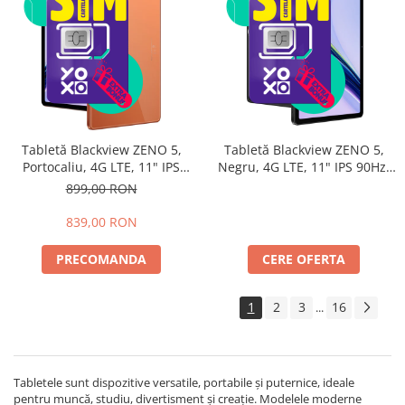
Tabletă Blackview ZENO 5,
Tabletă Blackview ZENO 5,
Portocaliu, 4G LTE, 11" IPS
Negru, 4G LTE, 11" IPS 90Hz,
90Hz, 12GB RAM (3GB + 9GB
32GB RAM (8GB + 24GB
899,00 RON
extensibili), 128GB, Android
extensibili), 128GB, Android
16, Unisoc T7250, 8300mAh,
16, Unisoc T7250, 8300mAh,
839,00 RON
Doke AI 2.0, Gemini AI, Dual
Doke AI 2.0, Gemini AI, Dual
SIM
SIM
PRECOMANDA
CERE OFERTA
1
2
3
16
...
Tabletele sunt dispozitive versatile, portabile și puternice, ideale
pentru muncă, studiu, divertisment și creație. Modelele moderne