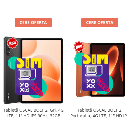
extensibili), 128GB, Unisoc
128GB, Unisoc T7250,
T7250, 8300mAh, Android 16,
8300mAh, Android 16, Dual
Dual SIM
SIM
CERE OFERTA
CERE OFERTA
Tabletă OSCAL BOLT 2,
Tabletă OSCAL BOLT 2, Gri, 4G
Portocaliu, 4G LTE, 11" HD IPS
LTE, 11" HD IPS 90Hz, 32GB
90Hz, 32GB RAM (8GB + 24GB
RAM (8GB + 24GB extensibili),
extensibili), 128GB, Unisoc
128GB, Unisoc T7250,
T7250, 8300mAh, Android 16,
8300mAh, Android 16, Dual