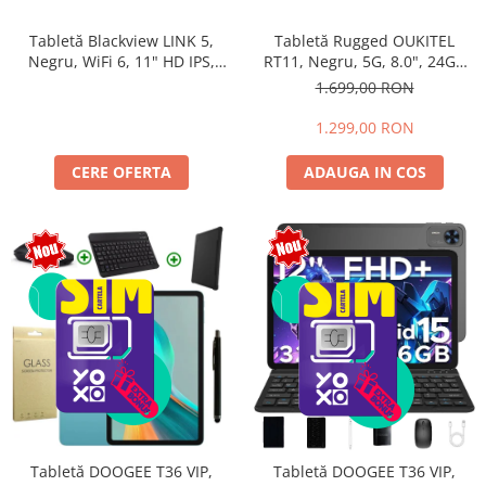
Tabletă Blackview LINK 5,
Tabletă Rugged OUKITEL
Negru, WiFi 6, 11" HD IPS,
RT11, Negru, 5G, 8.0", 24GB
Android 17, 32GB RAM (8GB +
RAM (8GB + 16GB extensibili),
1.699,00 RON
24GB extensibili), 128GB,
128GB, 10000mAh, Android
Octa-Core 2.0GHz, 8300mAh,
16, Cameră 16MP AI, Dock
1.299,00 RON
Încărcare Rapidă 18W,
Charging
Bluetooth 5.4
CERE OFERTA
ADAUGA IN COS
Tabletă DOOGEE T36 VIP,
Tabletă DOOGEE T36 VIP,