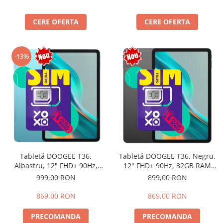
Dual SIM
SIM
CERE OFERTA
CERE OFERTA
-13%
Tabletă DOOGEE T36,
Tabletă DOOGEE T36, Negru,
Albastru, 12" FHD+ 90Hz,
12" FHD+ 90Hz, 32GB RAM
32GB RAM (8GB + 24GB
(8GB + 24GB extensibili),
999,00 RON
899,00 RON
extensibili), 256GB, Android
256GB, Android 15, 8800mAh,
15, 8800mAh, Dual SIM
Dual SIM
869,00 RON
869,00 RON
PRECOMANDA
PRECOMANDA