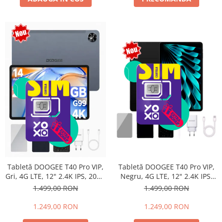
Tabletă DOOGEE T40 Pro VIP,
Tabletă DOOGEE T40 Pro VIP,
Negru, 4G LTE, 12" 2.4K IPS,
Gri, 4G LTE, 12" 2.4K IPS, 20GB
20GB RAM (8GB + 12GB
RAM (8GB + 12GB extensibili),
1.499,00 RON
1.499,00 RON
extensibili), 512GB, Helio G99,
512GB, Helio G99, 10800mAh,
10800mAh, 33W, Android 14,
33W, Android 14, Dual SIM
1.249,00 RON
1.249,00 RON
Dual SIM