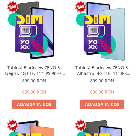
Tabletă Blackview ZENO 5,
Tabletă Blackview ZENO 5,
Negru, 4G LTE, 11" IPS 90Hz,
Albastru, 4G LTE, 11" IPS
12GB RAM (3GB + 9GB
90Hz, 12GB RAM (3GB + 9GB
899,00 RON
899,00 RON
extensibili), 128GB, Android
extensibili), 128GB, Android
16, Unisoc T7250, 8300mAh,
16, Unisoc T7250, 8300mAh,
839,00 RON
839,00 RON
Doke AI 2.0, Gemini AI, Dual
Doke AI 2.0, Gemini AI, Dual
SIM
SIM
ADAUGA IN COS
ADAUGA IN COS