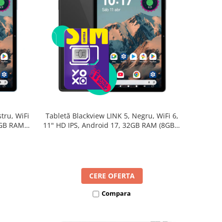
tru, WiFi
Tabletă Blackview LINK 5, Negru, WiFi 6,
2GB RAM
11" HD IPS, Android 17, 32GB RAM (8GB +
B, Octa-
24GB extensibili), 128GB, Octa-Core
re Rapidă
2.0GHz, 8300mAh, Încărcare Rapidă 18W,
Bluetooth 5.4
CERE OFERTA
Compara