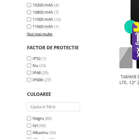
10200 mAh
(4)
10800 mAh
(7)
11000 mAh
(12)
11600 mAh
(1)
Vezi mai multe
FACTOR DE PROTECTIE
IP52
(1)
Nu
(23)
IP68
(29)
Tabletă 
IP69K
(27)
LTE, 12"
extensibi
CULOAREE
33
Negru
(86)
Gri
(60)
Albastru
(34)