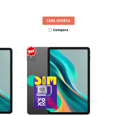
l SIM
8300mAh, Android 16, Dual SIM
CERE OFERTA
Compara