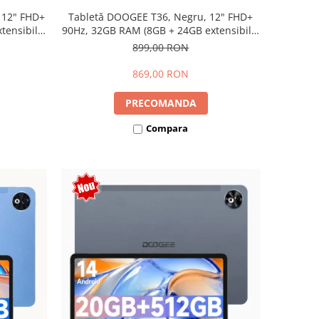
 12" FHD+
Tabletă DOOGEE T36, Negru, 12" FHD+
ensibili),
90Hz, 32GB RAM (8GB + 24GB extensibili),
Dual SIM
256GB, Android 15, 8800mAh, Dual SIM
899,00 RON
869,00 RON
PRECOMANDA
Compara