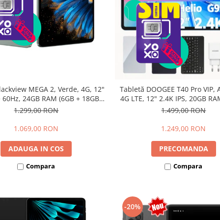
lackview MEGA 2, Verde, 4G, 12"
Tabletă DOOGEE T40 Pro VIP, A
 60Hz, 24GB RAM (6GB + 18GB
4G LTE, 12" 2.4K IPS, 20GB RA
bili), 256GB ROM, Android 15,
12GB extensibili), 512GB, Hel
1.299,00 RON
1.499,00 RON
615, 16MP+8MP, 9000mAh, 18W,
10800mAh, 33W, Android 14, 
lus, Face Unlock, Dual SIM
1.069,00 RON
1.249,00 RON
ADAUGA IN COS
PRECOMANDA
Compara
Compara
-20%