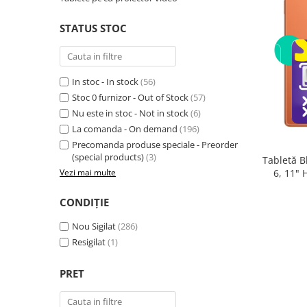
Telefoane mobile RugOne
Telefoane mobile Doogee
STATUS STOC
Telefoane mobile Oukitel
Telefoane mobile Ulefone
Telefoane mobile Unihertz
In stoc - In stock
(56)
Telefoane mobile Cubot
Stoc 0 furnizor - Out of Stock
(57)
Nu este in stoc - Not in stock
(6)
Telefoane mobile Blackview
La comanda - On demand
(196)
Telefoane mobile OSCAL
Precomanda produse speciale - Preorder
Telefoane mobile Fossibot
(special products)
(3)
Tabletă B
Telefoane mobile Lagenio
6, 11"
Vezi mai multe
(8GB + 
Telefoane mobile Samsung
Core 2.0
CONDIȚIE
Telefoane mobile iSEN
Telefoane mobile F150
Nou Sigilat
(286)
Telefoane mobile HUAWEI
Resigilat
(1)
Telefoane mobile iHunt
PRET
Telefoane mobile Xiaomi
Telefoane mobile AGM