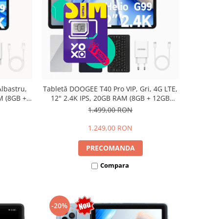
lbastru,
Tabletă DOOGEE T40 Pro VIP, Gri, 4G LTE,
M (8GB +
12" 2.4K IPS, 20GB RAM (8GB + 12GB
io G99,
extensibili), 512GB, Helio G99, 10800mAh,
1.499,00 RON
Dual SIM
33W, Android 14, Dual SIM
1.249,00 RON
PRECOMANDA
Compara
-20%