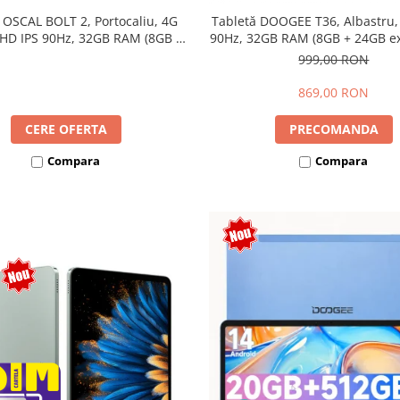
 OSCAL BOLT 2, Portocaliu, 4G
Tabletă DOOGEE T36, Albastru,
 HD IPS 90Hz, 32GB RAM (8GB +
90Hz, 32GB RAM (8GB + 24GB ext
ensibili), 128GB, Unisoc T7250,
256GB, Android 15, 8800mAh, 
999,00 RON
mAh, Android 16, Dual SIM
869,00 RON
CERE OFERTA
PRECOMANDA
Compara
Compara