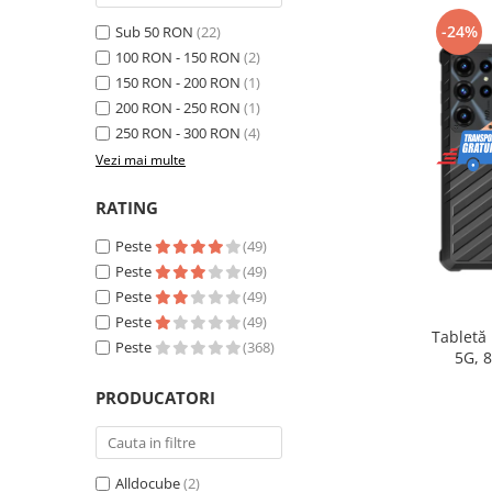
Telefoane mobile Realme
-24%
Sub 50 RON
(22)
Telefoane mobile ZTE Nubia
100 RON - 150 RON
(2)
Telefoane mobile ALTE BRANDURI
150 RON - 200 RON
(1)
Tablete PC, mini PC si laptopuri
200 RON - 250 RON
(1)
Tablete PC
250 RON - 300 RON
(4)
Tablete pc cu proiector video
Vezi mai multe
Tablete rezistente
RATING
Tablete pentru copii
Peste
(49)
Laptop-uri
Peste
(49)
Monitoare pc
Peste
(49)
Peste
(49)
Mini Pc
Tabletă
Peste
(368)
5G, 
Accesorii
extensib
PRODUCATORI
TV si Proiectoare Smart
16, Ca
Camere auto, home si sport
Camere auto DVR
Alldocube
(2)
Oglinzi auto smart cu camera