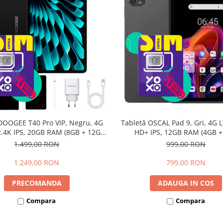
DOOGEE T40 Pro VIP, Negru, 4G
Tabletă OSCAL Pad 9, Gri, 4G L
 2.4K IPS, 20GB RAM (8GB + 12GB
HD+ IPS, 12GB RAM (4GB 
li), 512GB, Helio G99, 10800mAh,
extensibili), 128GB, Androi
1.499,00 RON
999,00 RON
W, Android 14, Dual SIM
7700mAh, Dual SIM
1.249,00 RON
799,00 RON
PRECOMANDA
ADAUGA IN COS
Compara
Compara