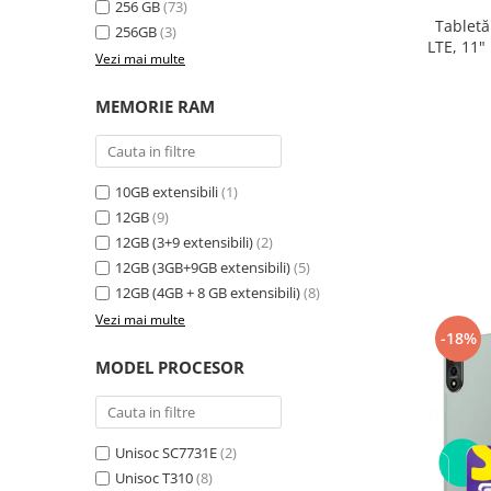
256 GB
(73)
electrică portabile
Tabletă
256GB
(3)
Panouri solare portabile
LTE, 11"
Vezi mai multe
24GB ext
Statii incarcare masini electrice
8300
Media player cu Android
MEMORIE RAM
TV Box
Accesorii
10GB extensibili
(1)
Miracast
12GB
(9)
Produse resigilate
12GB (3+9 extensibili)
(2)
Termometre non contact
12GB (3GB+9GB extensibili)
(5)
Aspiratoare robot, piese si accesorii
12GB (4GB + 8 GB extensibili)
(8)
Piese de schimb telefoane mobile
Vezi mai multe
-18%
MODEL PROCESOR
Unisoc SC7731E
(2)
Unisoc T310
(8)