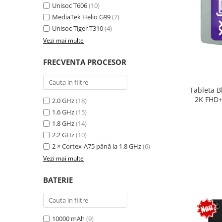
Unisoc T606
(10)
MediaTek Helio G99
(7)
Unisoc Tiger T310
(4)
Vezi mai multe
FRECVENTA PROCESOR
Tableta B
2K FHD+
2.0 GHz
(18)
extensi
1.6 GHz
(15)
Unisoc T
1.8 GHz
(14)
Sty
2.2 GHz
(10)
2 × Cortex-A75 până la 1.8 GHz
(6)
Vezi mai multe
BATERIE
10000 mAh
(9)