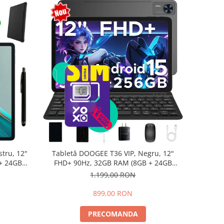
tru, 12"
Tabletă DOOGEE T36 VIP, Negru, 12"
+ 24GB
FHD+ 90Hz, 32GB RAM (8GB + 24GB
d 15,
extensibili), 256GB, Android 15,
1.199,00 RON
8800mAh, Dual SIM
899,00 RON
PRECOMANDA