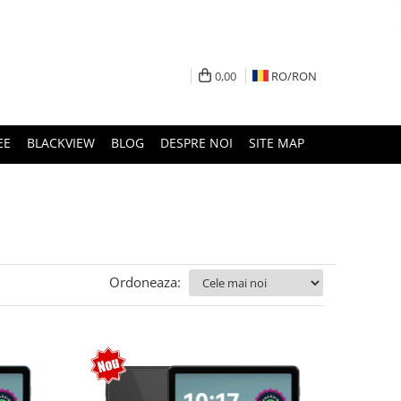
0,00
RO/
RON
EE
BLACKVIEW
BLOG
DESPRE NOI
SITE MAP
Ordoneaza: