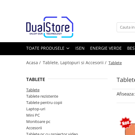
Toate Produsele
Noutati
Best Deals
Producatori Telefoane Mobila
TOATE PRODUSELE
ISEN
ENERGIE VERDE
BES
Telefoane mobile
Acasa /
Tablete, Laptopuri si Accesorii /
Tablete
Toate ( smart si clasice )
Telefoane Rezistente
Tablet
TABLETE
Telefoane cu proiector video
Tablete
Telefoane (Smartphone) 5G
Afiseaza:
Tablete rezistente
Telefoane cu camera termica
Tablete pentru copii
Laptop-uri
Telefoane clasice
Mini PC
Piese si accesorii telefoane mobile
Monitoare pc
Accesorii
Producatori telefoane
Tablete pc cu proiector video