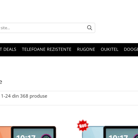
T DEALS
TELEFOANE REZISTENTE
RUGONE
OUKITEL
DOOG
e
1-
24
din
368
produse