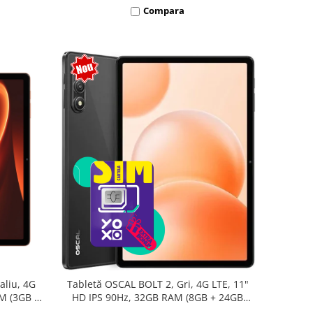
Compara
aliu, 4G
Tabletă OSCAL BOLT 2, Gri, 4G LTE, 11"
AM (3GB +
HD IPS 90Hz, 32GB RAM (8GB + 24GB
oc T7250,
extensibili), 128GB, Unisoc T7250,