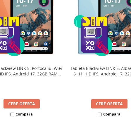
lackview LINK 5, Portocaliu, WiFi
Tabletă Blackview LINK 5, Albas
 HD IPS, Android 17, 32GB RAM
6, 11" HD IPS, Android 17, 3
24GB extensibili), 128GB, Octa-
(8GB + 24GB extensibili), 128G
GHz, 8300mAh, Încărcare Rapidă
Core 2.0GHz, 8300mAh, Încărca
18W, Bluetooth 5.4
18W, Bluetooth 5.4
CERE OFERTA
CERE OFERTA
Compara
Compara