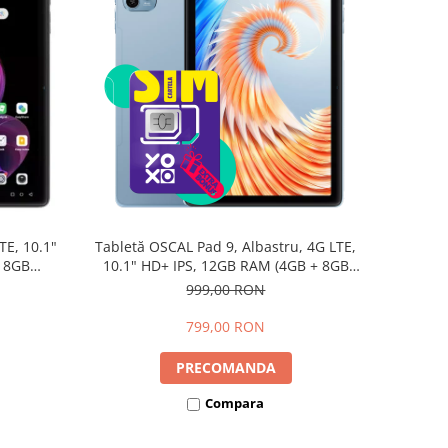
TE, 10.1"
Tabletă OSCAL Pad 9, Albastru, 4G LTE,
+ 8GB
10.1" HD+ IPS, 12GB RAM (4GB + 8GB
d 15,
extensibili), 128GB, Android 15,
999,00 RON
7700mAh, Dual SIM
799,00 RON
PRECOMANDA
Compara