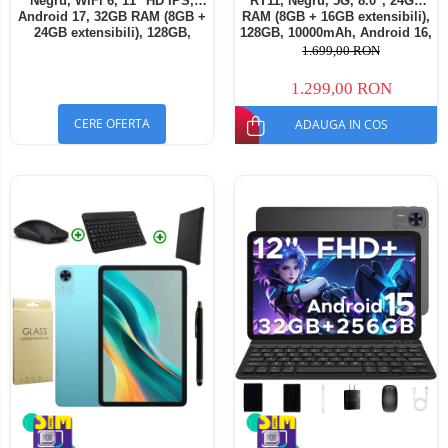
Negru, WiFi 6, 11" HD IPS,
RT11, Negru, 5G, 8.0", 24GB
Android 17, 32GB RAM (8GB +
RAM (8GB + 16GB extensibili),
24GB extensibili), 128GB,
128GB, 10000mAh, Android 16,
Octa-Core 2.0GHz, 8300mAh,
Cameră 16MP AI, Dock
1.699,00 RON
Încărcare Rapidă 18W,
Charging
Bluetooth 5.4
1.299,00 RON
CERE OFERTA
ADAUGA IN COS