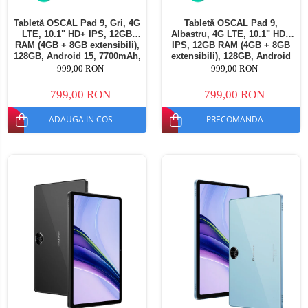
Tabletă OSCAL Pad 9, Gri, 4G
Tabletă OSCAL Pad 9,
LTE, 10.1" HD+ IPS, 12GB
Albastru, 4G LTE, 10.1" HD+
RAM (4GB + 8GB extensibili),
IPS, 12GB RAM (4GB + 8GB
128GB, Android 15, 7700mAh,
extensibili), 128GB, Android
Dual SIM
15, 7700mAh, Dual SIM
999,00 RON
999,00 RON
799,00 RON
799,00 RON
ADAUGA IN COS
PRECOMANDA