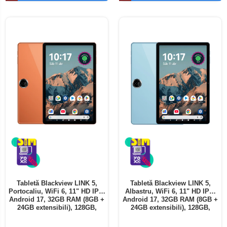
Telefoane mobile ALTE BRANDURI
Tabletă Blackview LINK 5,
Tabletă Blackview LINK 5,
Portocaliu, WiFi 6, 11" HD IPS,
Albastru, WiFi 6, 11" HD IPS,
Android 17, 32GB RAM (8GB +
Android 17, 32GB RAM (8GB +
24GB extensibili), 128GB,
24GB extensibili), 128GB,
Octa-Core 2.0GHz, 8300mAh,
Octa-Core 2.0GHz, 8300mAh,
Încărcare Rapidă 18W,
Încărcare Rapidă 18W,