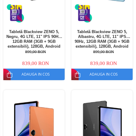
Tabletă Blackview ZENO 5,
Tabletă Blackview ZENO 5,
Negru, 4G LTE, 11" IPS 90Hz,
Albastru, 4G LTE, 11" IPS
12GB RAM (3GB + 9GB
90Hz, 12GB RAM (3GB + 9GB
extensibili), 128GB, Android
extensibili), 128GB, Android
16, Unisoc T7250, 8300mAh,
16, Unisoc T7250, 8300mAh,
899,00 RON
899,00 RON
Doke AI 2.0, Gemini AI, Dual
Doke AI 2.0, Gemini AI, Dual
SIM
SIM
839,00 RON
839,00 RON
ADAUGA IN COS
ADAUGA IN COS