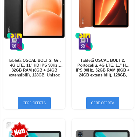
Tabletă OSCAL BOLT 2, Gri,
Tabletă OSCAL BOLT 2,
4G LTE, 11" HD IPS 90Hz,
Portocaliu, 4G LTE, 11" HD
32GB RAM (8GB + 24GB
IPS 90Hz, 32GB RAM (8GB +
extensibili), 128GB, Unisoc
24GB extensibili), 128GB,
T7250, 8300mAh, Android 16,
Unisoc T7250, 8300mAh,
Dual SIM
Android 16, Dual SIM
CERE OFERTA
CERE OFERTA
-13%