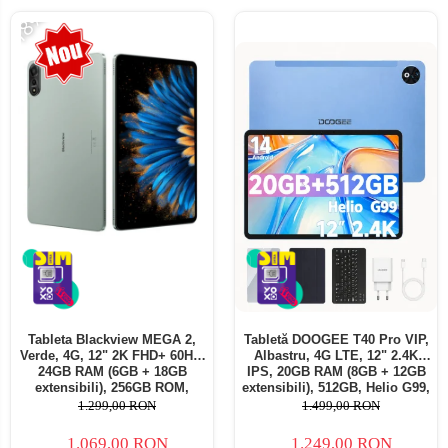
-18%
Tableta Blackview MEGA 2,
Tabletă DOOGEE T40 Pro VIP,
Verde, 4G, 12" 2K FHD+ 60Hz,
Albastru, 4G LTE, 12" 2.4K
24GB RAM (6GB + 18GB
IPS, 20GB RAM (8GB + 12GB
extensibili), 256GB ROM,
extensibili), 512GB, Helio G99,
Android 15, Unisoc T615,
10800mAh, 33W, Android 14,
1.299,00 RON
1.499,00 RON
16MP+8MP, 9000mAh, 18W,
Dual SIM
Stylus, Face Unlock, Dual SIM
1.069,00 RON
1.249,00 RON