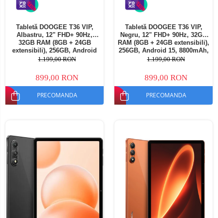
Tabletă DOOGEE T36 VIP,
Tabletă DOOGEE T36 VIP,
Albastru, 12" FHD+ 90Hz,
Negru, 12" FHD+ 90Hz, 32GB
32GB RAM (8GB + 24GB
RAM (8GB + 24GB extensibili),
extensibili), 256GB, Android
256GB, Android 15, 8800mAh,
15, 8800mAh, Dual SIM
Dual SIM
1.199,00 RON
1.199,00 RON
899,00 RON
899,00 RON
PRECOMANDA
PRECOMANDA