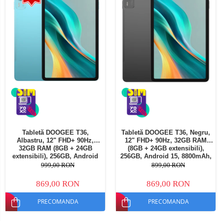
Tabletă DOOGEE T36,
Tabletă DOOGEE T36, Negru,
Albastru, 12" FHD+ 90Hz,
12" FHD+ 90Hz, 32GB RAM
32GB RAM (8GB + 24GB
(8GB + 24GB extensibili),
extensibili), 256GB, Android
256GB, Android 15, 8800mAh,
15, 8800mAh, Dual SIM
Dual SIM
999,00 RON
899,00 RON
869,00 RON
869,00 RON
PRECOMANDA
PRECOMANDA