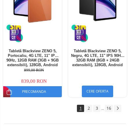
Tabletă Blackview ZENO 5,
Tabletă Blackview ZENO 5,
Portocaliu, 4G LTE, 11" IPS
Negru, 4G LTE, 11" IPS 90Hz,
90Hz, 12GB RAM (3GB + 9GB
32GB RAM (8GB + 24GB
extensibili), 128GB, Android
extensibili), 128GB, Android
16, Unisoc T7250, 8300mAh,
16, Unisoc T7250, 8300mAh,
899,00 RON
Doke AI 2.0, Gemini AI, Dual
Doke AI 2.0, Gemini AI, Dual
SIM
SIM
839,00 RON
CERE OFERTA
PRECOMANDA
1
2
3
16
...