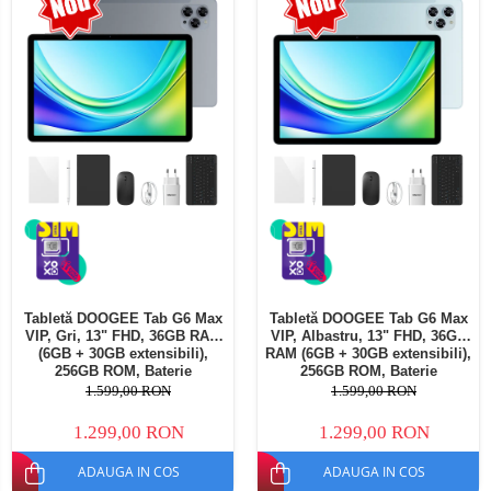
Telefoane mobile Oukitel
Telefoane mobile Ulefone
Telefoane mobile Unihertz
Telefoane mobile Cubot
Telefoane mobile Blackview
Telefoane mobile OSCAL
Telefoane mobile Fossibot
Telefoane mobile Lagenio
Telefoane mobile Samsung
Telefoane mobile iSEN
Telefoane mobile F150
Tabletă DOOGEE Tab G6 Max
Tabletă DOOGEE Tab G6 Max
Telefoane mobile HUAWEI
VIP, Gri, 13" FHD, 36GB RAM
VIP, Albastru, 13" FHD, 36GB
Telefoane mobile iHunt
(6GB + 30GB extensibili),
RAM (6GB + 30GB extensibili),
256GB ROM, Baterie
256GB ROM, Baterie
Telefoane mobile Xiaomi
10800mAh, Android, Wi-Fi
10800mAh, Android, Wi-Fi
1.599,00 RON
1.599,00 RON
Telefoane mobile AGM
1.299,00 RON
1.299,00 RON
Telefoane mobile Realme
ADAUGA IN COS
ADAUGA IN COS
Telefoane mobile ZTE Nubia