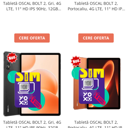
Tabletă OSCAL BOLT 2,
Tabletă OSCAL BOLT 2, Gri, 4G
Portocaliu, 4G LTE, 11" HD IPS
LTE, 11" HD IPS 90Hz, 12GB
90Hz, 12GB RAM (3GB + 9GB
RAM (3GB + 9GB extensibili),
extensibili), 128GB, Unisoc
128GB, Unisoc T7250,
T7250, 8300mAh, Android 16,
8300mAh, Android 16, Dual
Dual SIM
SIM
CERE OFERTA
CERE OFERTA
Tabletă OSCAL BOLT 2,
Tabletă OSCAL BOLT 2, Gri, 4G
Portocaliu, 4G LTE, 11" HD IPS
LTE, 11" HD IPS 90Hz, 32GB