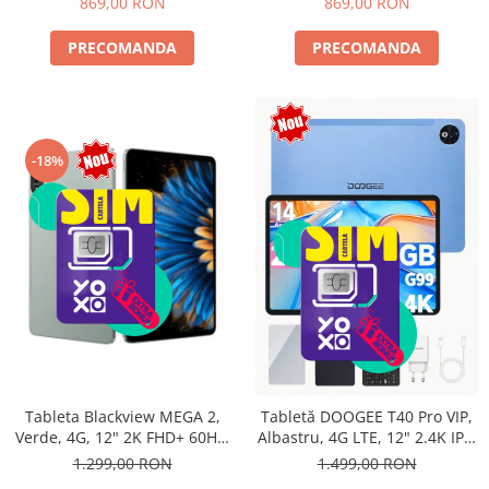
869,00 RON
869,00 RON
PRECOMANDA
PRECOMANDA
-18%
Tableta Blackview MEGA 2,
Tabletă DOOGEE T40 Pro VIP,
Verde, 4G, 12" 2K FHD+ 60Hz,
Albastru, 4G LTE, 12" 2.4K IPS,
24GB RAM (6GB + 18GB
20GB RAM (8GB + 12GB
1.299,00 RON
1.499,00 RON
extensibili), 256GB ROM,
extensibili), 512GB, Helio G99,