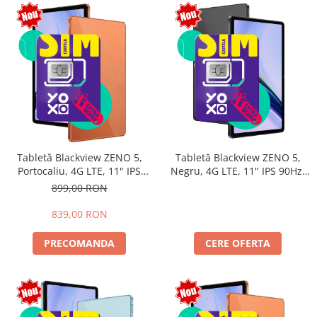
Tabletă Blackview ZENO 5,
Tabletă Blackview ZENO 5,
Portocaliu, 4G LTE, 11" IPS
Negru, 4G LTE, 11" IPS 90Hz,
90Hz, 12GB RAM (3GB + 9GB
32GB RAM (8GB + 24GB
899,00 RON
extensibili), 128GB, Android
extensibili), 128GB, Android
16, Unisoc T7250, 8300mAh,
16, Unisoc T7250, 8300mAh,
839,00 RON
Doke AI 2.0, Gemini AI, Dual
Doke AI 2.0, Gemini AI, Dual
SIM
SIM
PRECOMANDA
CERE OFERTA