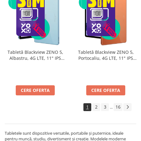
Tabletă Blackview ZENO 5,
Tabletă Blackview ZENO 5,
Albastru, 4G LTE, 11" IPS
Portocaliu, 4G LTE, 11" IPS
90Hz, 32GB RAM (8GB + 24GB
90Hz, 32GB RAM (8GB + 24GB
extensibili), 128GB, Android
extensibili), 128GB, Android
16, Unisoc T7250, 8300mAh,
16, Unisoc T7250, 8300mAh,
Doke AI 2.0, Gemini AI, Dual
Doke AI 2.0, Gemini AI, Dual
SIM
SIM
CERE OFERTA
CERE OFERTA
1
2
3
16
...
Tabletele sunt dispozitive versatile, portabile și puternice, ideale
pentru muncă, studiu, divertisment și creație. Modelele moderne