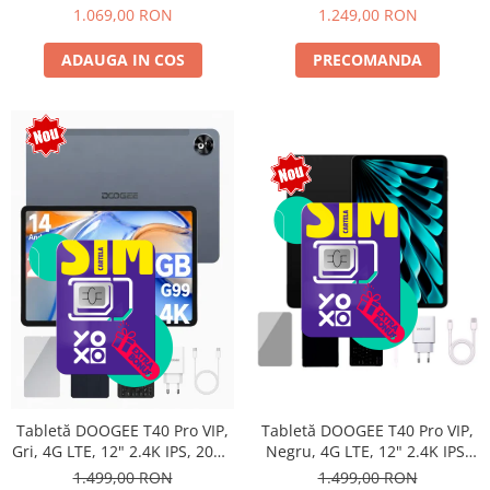
Android 15, Unisoc T615,
10800mAh, 33W, Android 14,
1.069,00 RON
1.249,00 RON
16MP+8MP, 9000mAh, 18W,
Dual SIM
Stylus, Face Unlock, Dual SIM
ADAUGA IN COS
PRECOMANDA
Tabletă DOOGEE T40 Pro VIP,
Tabletă DOOGEE T40 Pro VIP,
Negru, 4G LTE, 12" 2.4K IPS,
Gri, 4G LTE, 12" 2.4K IPS, 20GB
20GB RAM (8GB + 12GB
RAM (8GB + 12GB extensibili),
1.499,00 RON
1.499,00 RON