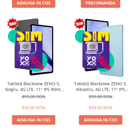
ADAUGA IN COS
PRECOMANDA
Tabletă Blackview ZENO 5,
Tabletă Blackview ZENO 5,
Negru, 4G LTE, 11" IPS 90Hz,
Albastru, 4G LTE, 11" IPS
12GB RAM (3GB + 9GB
90Hz, 12GB RAM (3GB + 9GB
899,00 RON
899,00 RON
extensibili), 128GB, Android
extensibili), 128GB, Android
16, Unisoc T7250, 8300mAh,
16, Unisoc T7250, 8300mAh,
839,00 RON
839,00 RON
Doke AI 2.0, Gemini AI, Dual
Doke AI 2.0, Gemini AI, Dual
SIM
SIM
ADAUGA IN COS
ADAUGA IN COS