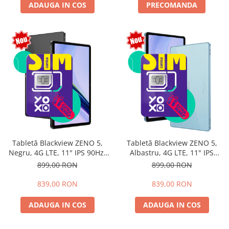
ADAUGA IN COS
PRECOMANDA
Tabletă Blackview ZENO 5,
Tabletă Blackview ZENO 5,
Negru, 4G LTE, 11" IPS 90Hz,
Albastru, 4G LTE, 11" IPS
12GB RAM (3GB + 9GB
90Hz, 12GB RAM (3GB + 9GB
899,00 RON
899,00 RON
extensibili), 128GB, Android
extensibili), 128GB, Android
16, Unisoc T7250, 8300mAh,
16, Unisoc T7250, 8300mAh,
839,00 RON
839,00 RON
Doke AI 2.0, Gemini AI, Dual
Doke AI 2.0, Gemini AI, Dual
SIM
SIM
ADAUGA IN COS
ADAUGA IN COS