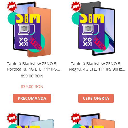
Tabletă Blackview ZENO 5,
Tabletă Blackview ZENO 5,
Portocaliu, 4G LTE, 11" IPS
Negru, 4G LTE, 11" IPS 90Hz,
90Hz, 12GB RAM (3GB + 9GB
32GB RAM (8GB + 24GB
899,00 RON
extensibili), 128GB, Android
extensibili), 128GB, Android
16, Unisoc T7250, 8300mAh,
16, Unisoc T7250, 8300mAh,
839,00 RON
Doke AI 2.0, Gemini AI, Dual
Doke AI 2.0, Gemini AI, Dual
SIM
SIM
PRECOMANDA
CERE OFERTA