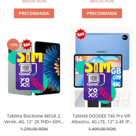
869,00 RON
869,00 RON
PRECOMANDA
PRECOMANDA
-18%
Tableta Blackview MEGA 2,
Tabletă DOOGEE T40 Pro VIP,
Verde, 4G, 12" 2K FHD+ 60Hz,
Albastru, 4G LTE, 12" 2.4K IPS,
24GB RAM (6GB + 18GB
20GB RAM (8GB + 12GB
1.299,00 RON
1.499,00 RON
extensibili), 256GB ROM,
extensibili), 512GB, Helio G99,