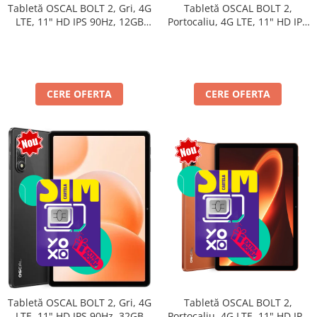
Tabletă OSCAL BOLT 2,
Tabletă OSCAL BOLT 2, Gri, 4G
Portocaliu, 4G LTE, 11" HD IPS
LTE, 11" HD IPS 90Hz, 12GB
90Hz, 12GB RAM (3GB + 9GB
RAM (3GB + 9GB extensibili),
extensibili), 128GB, Unisoc
128GB, Unisoc T7250,
T7250, 8300mAh, Android 16,
8300mAh, Android 16, Dual
Dual SIM
SIM
CERE OFERTA
CERE OFERTA
Tabletă OSCAL BOLT 2,
Tabletă OSCAL BOLT 2, Gri, 4G
Portocaliu, 4G LTE, 11" HD IPS
LTE, 11" HD IPS 90Hz, 32GB