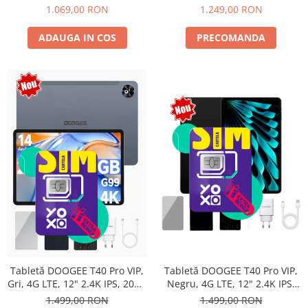
Android 15, Unisoc T615,
10800mAh, 33W, Android 14,
1.069,00 RON
1.249,00 RON
16MP+8MP, 9000mAh, 18W,
Dual SIM
Stylus, Face Unlock, Dual SIM
ADAUGA IN COS
PRECOMANDA
Tabletă DOOGEE T40 Pro VIP,
Tabletă DOOGEE T40 Pro VIP,
Negru, 4G LTE, 12" 2.4K IPS,
Gri, 4G LTE, 12" 2.4K IPS, 20GB
20GB RAM (8GB + 12GB
RAM (8GB + 12GB extensibili),
1.499,00 RON
1.499,00 RON