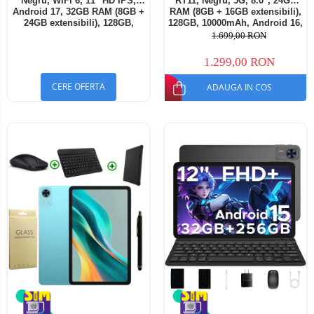
Negru, WiFi 6, 11" HD IPS,
RT11, Negru, 5G, 8.0", 24GB
Android 17, 32GB RAM (8GB +
RAM (8GB + 16GB extensibili),
24GB extensibili), 128GB,
128GB, 10000mAh, Android 16,
Octa-Core 2.0GHz, 8300mAh,
Cameră 16MP AI, Dock
1.699,00 RON
Încărcare Rapidă 18W,
Charging
Bluetooth 5.4
1.299,00 RON
CERE OFERTA
ADAUGA IN COS