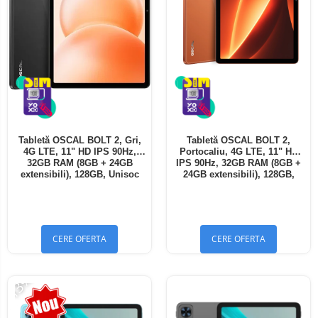
Tabletă OSCAL BOLT 2, Gri,
Tabletă OSCAL BOLT 2,
4G LTE, 11" HD IPS 90Hz,
Portocaliu, 4G LTE, 11" HD
32GB RAM (8GB + 24GB
IPS 90Hz, 32GB RAM (8GB +
extensibili), 128GB, Unisoc
24GB extensibili), 128GB,
T7250, 8300mAh, Android 16,
Unisoc T7250, 8300mAh,
Dual SIM
Android 16, Dual SIM
CERE OFERTA
CERE OFERTA
-13%