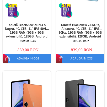
Tabletă Blackview ZENO 5,
Tabletă Blackview ZENO 5,
Negru, 4G LTE, 11" IPS 90Hz,
Albastru, 4G LTE, 11" IPS
12GB RAM (3GB + 9GB
90Hz, 12GB RAM (3GB + 9GB
extensibili), 128GB, Android
extensibili), 128GB, Android
16, Unisoc T7250, 8300mAh,
16, Unisoc T7250, 8300mAh,
899,00 RON
899,00 RON
Doke AI 2.0, Gemini AI, Dual
Doke AI 2.0, Gemini AI, Dual
SIM
SIM
839,00 RON
839,00 RON
ADAUGA IN COS
ADAUGA IN COS