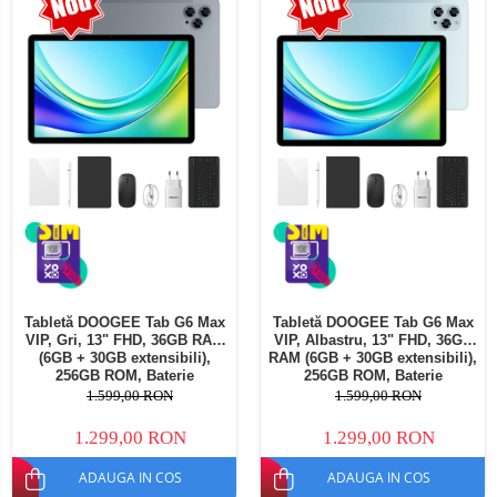
Telefoane mobile Oukitel
Telefoane mobile Ulefone
Telefoane mobile Unihertz
Telefoane mobile Cubot
Telefoane mobile Blackview
Telefoane mobile OSCAL
Telefoane mobile Fossibot
Telefoane mobile Lagenio
Telefoane mobile Samsung
Telefoane mobile iSEN
Telefoane mobile F150
Tabletă DOOGEE Tab G6 Max
Tabletă DOOGEE Tab G6 Max
Telefoane mobile HUAWEI
VIP, Gri, 13" FHD, 36GB RAM
VIP, Albastru, 13" FHD, 36GB
Telefoane mobile iHunt
(6GB + 30GB extensibili),
RAM (6GB + 30GB extensibili),
256GB ROM, Baterie
256GB ROM, Baterie
Telefoane mobile Xiaomi
10800mAh, Android, Wi-Fi
10800mAh, Android, Wi-Fi
1.599,00 RON
1.599,00 RON
Telefoane mobile AGM
1.299,00 RON
1.299,00 RON
Telefoane mobile Realme
ADAUGA IN COS
ADAUGA IN COS
Telefoane mobile ZTE Nubia