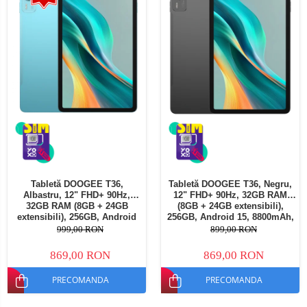
Tabletă DOOGEE T36,
Tabletă DOOGEE T36, Negru,
Albastru, 12" FHD+ 90Hz,
12" FHD+ 90Hz, 32GB RAM
32GB RAM (8GB + 24GB
(8GB + 24GB extensibili),
extensibili), 256GB, Android
256GB, Android 15, 8800mAh,
15, 8800mAh, Dual SIM
Dual SIM
999,00 RON
899,00 RON
869,00 RON
869,00 RON
PRECOMANDA
PRECOMANDA