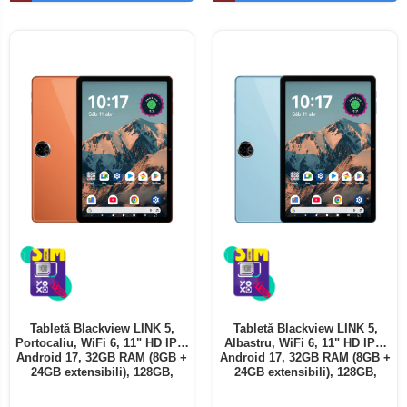
Telefoane mobile ALTE BRANDURI
Tabletă Blackview LINK 5,
Tabletă Blackview LINK 5,
Portocaliu, WiFi 6, 11" HD IPS,
Albastru, WiFi 6, 11" HD IPS,
Android 17, 32GB RAM (8GB +
Android 17, 32GB RAM (8GB +
24GB extensibili), 128GB,
24GB extensibili), 128GB,
Octa-Core 2.0GHz, 8300mAh,
Octa-Core 2.0GHz, 8300mAh,
Încărcare Rapidă 18W,
Încărcare Rapidă 18W,