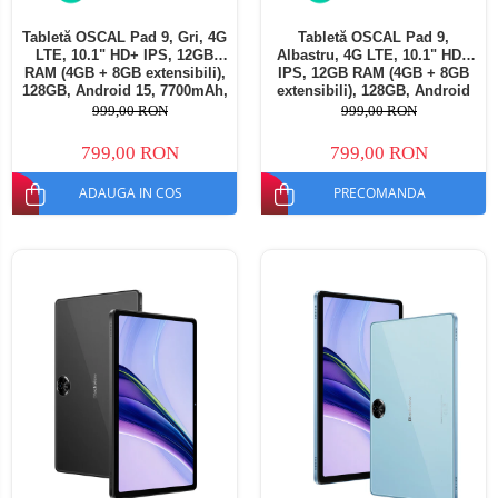
Tabletă OSCAL Pad 9, Gri, 4G
Tabletă OSCAL Pad 9,
LTE, 10.1" HD+ IPS, 12GB
Albastru, 4G LTE, 10.1" HD+
RAM (4GB + 8GB extensibili),
IPS, 12GB RAM (4GB + 8GB
128GB, Android 15, 7700mAh,
extensibili), 128GB, Android
Dual SIM
15, 7700mAh, Dual SIM
999,00 RON
999,00 RON
799,00 RON
799,00 RON
ADAUGA IN COS
PRECOMANDA