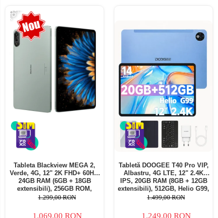
-18%
Tableta Blackview MEGA 2,
Tabletă DOOGEE T40 Pro VIP,
Verde, 4G, 12" 2K FHD+ 60Hz,
Albastru, 4G LTE, 12" 2.4K
24GB RAM (6GB + 18GB
IPS, 20GB RAM (8GB + 12GB
extensibili), 256GB ROM,
extensibili), 512GB, Helio G99,
Android 15, Unisoc T615,
10800mAh, 33W, Android 14,
1.299,00 RON
1.499,00 RON
16MP+8MP, 9000mAh, 18W,
Dual SIM
Stylus, Face Unlock, Dual SIM
1.069,00 RON
1.249,00 RON