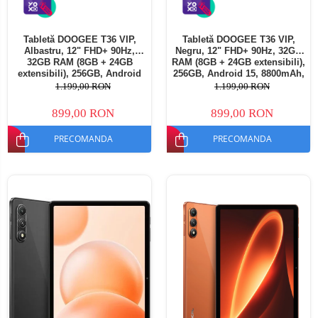
Tabletă DOOGEE T36 VIP,
Tabletă DOOGEE T36 VIP,
Albastru, 12" FHD+ 90Hz,
Negru, 12" FHD+ 90Hz, 32GB
32GB RAM (8GB + 24GB
RAM (8GB + 24GB extensibili),
extensibili), 256GB, Android
256GB, Android 15, 8800mAh,
15, 8800mAh, Dual SIM
Dual SIM
1.199,00 RON
1.199,00 RON
899,00 RON
899,00 RON
PRECOMANDA
PRECOMANDA