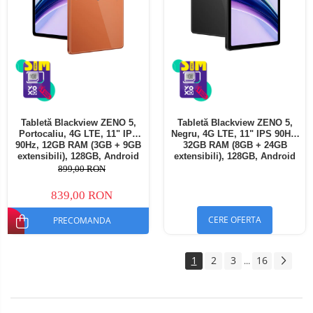
Tabletă Blackview ZENO 5,
Tabletă Blackview ZENO 5,
Portocaliu, 4G LTE, 11" IPS
Negru, 4G LTE, 11" IPS 90Hz,
90Hz, 12GB RAM (3GB + 9GB
32GB RAM (8GB + 24GB
extensibili), 128GB, Android
extensibili), 128GB, Android
16, Unisoc T7250, 8300mAh,
16, Unisoc T7250, 8300mAh,
899,00 RON
Doke AI 2.0, Gemini AI, Dual
Doke AI 2.0, Gemini AI, Dual
SIM
SIM
839,00 RON
CERE OFERTA
PRECOMANDA
1
2
3
16
...