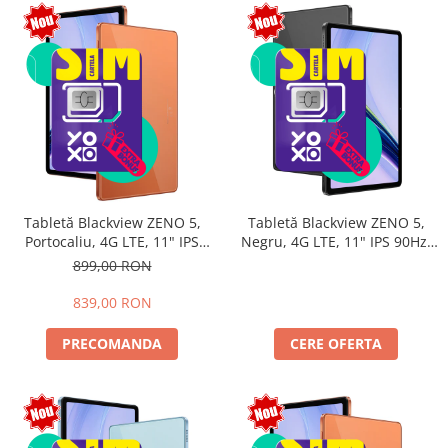
Tabletă Blackview ZENO 5,
Tabletă Blackview ZENO 5,
Portocaliu, 4G LTE, 11" IPS
Negru, 4G LTE, 11" IPS 90Hz,
90Hz, 12GB RAM (3GB + 9GB
32GB RAM (8GB + 24GB
899,00 RON
extensibili), 128GB, Android
extensibili), 128GB, Android
16, Unisoc T7250, 8300mAh,
16, Unisoc T7250, 8300mAh,
839,00 RON
Doke AI 2.0, Gemini AI, Dual
Doke AI 2.0, Gemini AI, Dual
SIM
SIM
PRECOMANDA
CERE OFERTA