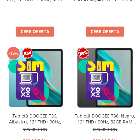
90Hz, 32GB RAM (8GB + 24GB
RAM (8GB + 24GB extensibili),
extensibili), 128GB, Unisoc
128GB, Unisoc T7250,
T7250, 8300mAh, Android 16,
8300mAh, Android 16, Dual
Dual SIM
SIM
CERE OFERTA
CERE OFERTA
-13%
Tabletă DOOGEE T36,
Tabletă DOOGEE T36, Negru,
Albastru, 12" FHD+ 90Hz,
12" FHD+ 90Hz, 32GB RAM
32GB RAM (8GB + 24GB
(8GB + 24GB extensibili),
999,00 RON
899,00 RON
extensibili), 256GB, Android
256GB, Android 15, 8800mAh,
15, 8800mAh, Dual SIM
Dual SIM