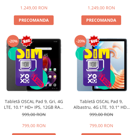
extensibili), 512GB, Helio G99,
512GB, Helio G99, 10800mAh,
10800mAh, 33W, Android 14,
33W, Android 14, Dual SIM
1.249,00 RON
1.249,00 RON
Dual SIM
PRECOMANDA
PRECOMANDA
-20%
-20%
Tabletă OSCAL Pad 9, Gri, 4G
Tabletă OSCAL Pad 9,
LTE, 10.1" HD+ IPS, 12GB RAM
Albastru, 4G LTE, 10.1" HD+
(4GB + 8GB extensibili),
IPS, 12GB RAM (4GB + 8GB
999,00 RON
999,00 RON
128GB, Android 15, 7700mAh,
extensibili), 128GB, Android
Dual SIM
15, 7700mAh, Dual SIM
799,00 RON
799,00 RON