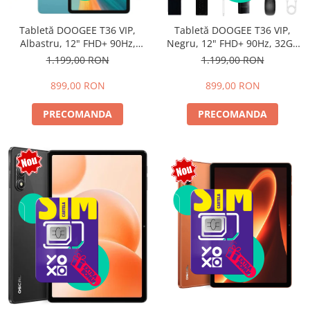
Tabletă DOOGEE T36 VIP,
Tabletă DOOGEE T36 VIP,
Albastru, 12" FHD+ 90Hz,
Negru, 12" FHD+ 90Hz, 32GB
32GB RAM (8GB + 24GB
RAM (8GB + 24GB extensibili),
1.199,00 RON
1.199,00 RON
extensibili), 256GB, Android
256GB, Android 15, 8800mAh,
15, 8800mAh, Dual SIM
Dual SIM
899,00 RON
899,00 RON
PRECOMANDA
PRECOMANDA