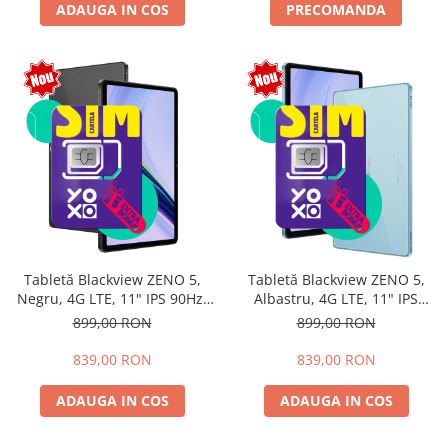
ADAUGA IN COS
PRECOMANDA
Tabletă Blackview ZENO 5,
Tabletă Blackview ZENO 5,
Negru, 4G LTE, 11" IPS 90Hz,
Albastru, 4G LTE, 11" IPS
12GB RAM (3GB + 9GB
90Hz, 12GB RAM (3GB + 9GB
899,00 RON
899,00 RON
extensibili), 128GB, Android
extensibili), 128GB, Android
16, Unisoc T7250, 8300mAh,
16, Unisoc T7250, 8300mAh,
839,00 RON
839,00 RON
Doke AI 2.0, Gemini AI, Dual
Doke AI 2.0, Gemini AI, Dual
SIM
SIM
ADAUGA IN COS
ADAUGA IN COS