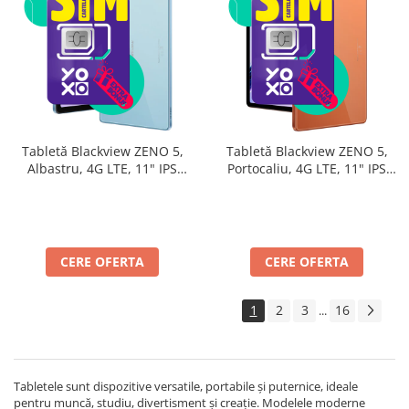
Tabletă Blackview ZENO 5,
Tabletă Blackview ZENO 5,
Albastru, 4G LTE, 11" IPS
Portocaliu, 4G LTE, 11" IPS
90Hz, 32GB RAM (8GB + 24GB
90Hz, 32GB RAM (8GB + 24GB
extensibili), 128GB, Android
extensibili), 128GB, Android
16, Unisoc T7250, 8300mAh,
16, Unisoc T7250, 8300mAh,
Doke AI 2.0, Gemini AI, Dual
Doke AI 2.0, Gemini AI, Dual
SIM
SIM
CERE OFERTA
CERE OFERTA
1
2
3
16
...
Tabletele sunt dispozitive versatile, portabile și puternice, ideale
pentru muncă, studiu, divertisment și creație. Modelele moderne