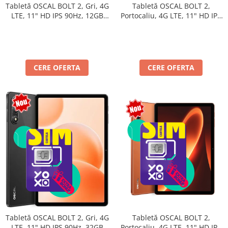
Tabletă OSCAL BOLT 2,
Tabletă OSCAL BOLT 2, Gri, 4G
Portocaliu, 4G LTE, 11" HD IPS
LTE, 11" HD IPS 90Hz, 12GB
90Hz, 12GB RAM (3GB + 9GB
RAM (3GB + 9GB extensibili),
extensibili), 128GB, Unisoc
128GB, Unisoc T7250,
T7250, 8300mAh, Android 16,
8300mAh, Android 16, Dual
Dual SIM
SIM
CERE OFERTA
CERE OFERTA
Tabletă OSCAL BOLT 2,
Tabletă OSCAL BOLT 2, Gri, 4G
Portocaliu, 4G LTE, 11" HD IPS
LTE, 11" HD IPS 90Hz, 32GB