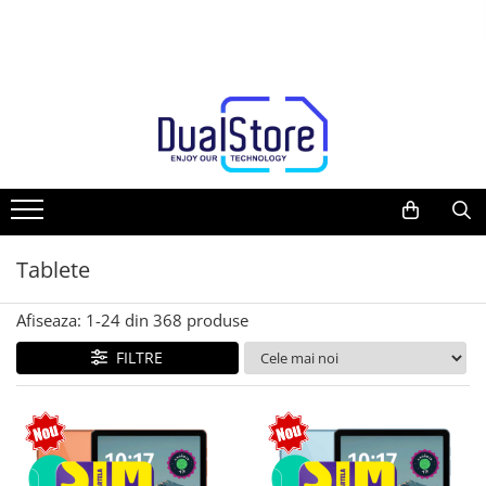
Telefoane mobile
Tablete PC, mini PC si laptopuri
Camere auto, home si sport
Casti
Ceasuri si Inele smart, bratari fitness
Trotinete electrice si accesorii
Gadgets
Media player cu Android
Toate ( smart si clasice )
Tablete PC
Camere auto DVR
Casti Wireless
Smartwatch
Trotinete
Smart Home
TV Box
Telefoane Rezistente
Tablete pc cu proiector video
Oglinzi auto smart cu camera
Casti cu Fir
Ceasuri Smart pentru copii
Piese si accesorii
Produse Ingrijire Personala
Accesorii
Telefoane cu proiector video
Tablete rezistente
Camere Supraveghere
Casti Profesionale
Bratari Fitness
Accesorii Gadgets
Miracast
Telefoane (Smartphone) 5G
Tablete pentru copii
Mini Video Camera
Inel Smart
Drone cu Camera
Telefoane cu camera termica
Laptop-uri
Accesorii Camere Supraveghere
Accesorii Smartwatch
Baterii externe
Tablete
Telefoane clasice
Monitoare pc
Accesorii Auto
Piese si accesorii telefoane mobile
Mini Pc
Lifestyle
Afiseaza:
1-
24
din
368
produse
Producatori telefoane
Accesorii
Boxe Portabile
FILTRE
Telefoane mobile RugOne
Cititoare Cod Bare
Telefoane mobile Doogee
Telefoane mobile Oukitel
Telefoane mobile Ulefone