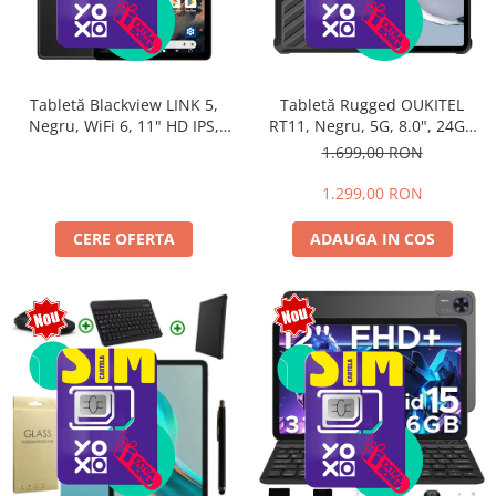
Tabletă Blackview LINK 5,
Tabletă Rugged OUKITEL
Negru, WiFi 6, 11" HD IPS,
RT11, Negru, 5G, 8.0", 24GB
Android 17, 32GB RAM (8GB +
RAM (8GB + 16GB extensibili),
1.699,00 RON
24GB extensibili), 128GB,
128GB, 10000mAh, Android
Octa-Core 2.0GHz, 8300mAh,
16, Cameră 16MP AI, Dock
1.299,00 RON
Încărcare Rapidă 18W,
Charging
Bluetooth 5.4
CERE OFERTA
ADAUGA IN COS