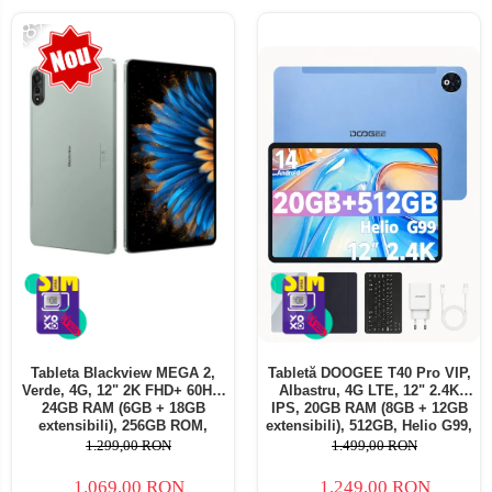
-18%
Tableta Blackview MEGA 2,
Tabletă DOOGEE T40 Pro VIP,
Verde, 4G, 12" 2K FHD+ 60Hz,
Albastru, 4G LTE, 12" 2.4K
24GB RAM (6GB + 18GB
IPS, 20GB RAM (8GB + 12GB
extensibili), 256GB ROM,
extensibili), 512GB, Helio G99,
Android 15, Unisoc T615,
10800mAh, 33W, Android 14,
1.299,00 RON
1.499,00 RON
16MP+8MP, 9000mAh, 18W,
Dual SIM
Stylus, Face Unlock, Dual SIM
1.069,00 RON
1.249,00 RON