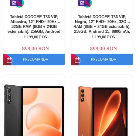
Tabletă DOOGEE T36 VIP,
Tabletă DOOGEE T36 VIP,
Albastru, 12" FHD+ 90Hz,
Negru, 12" FHD+ 90Hz, 32GB
32GB RAM (8GB + 24GB
RAM (8GB + 24GB extensibili),
extensibili), 256GB, Android
256GB, Android 15, 8800mAh,
15, 8800mAh, Dual SIM
Dual SIM
1.199,00 RON
1.199,00 RON
899,00 RON
899,00 RON
PRECOMANDA
PRECOMANDA