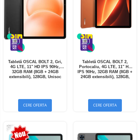
Tabletă OSCAL BOLT 2, Gri,
Tabletă OSCAL BOLT 2,
4G LTE, 11" HD IPS 90Hz,
Portocaliu, 4G LTE, 11" HD
32GB RAM (8GB + 24GB
IPS 90Hz, 32GB RAM (8GB +
extensibili), 128GB, Unisoc
24GB extensibili), 128GB,
T7250, 8300mAh, Android 16,
Unisoc T7250, 8300mAh,
Dual SIM
Android 16, Dual SIM
CERE OFERTA
CERE OFERTA
-13%