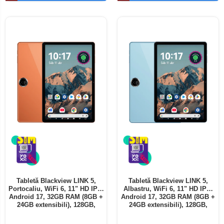
Telefoane mobile ALTE BRANDURI
Tabletă Blackview LINK 5,
Tabletă Blackview LINK 5,
Portocaliu, WiFi 6, 11" HD IPS,
Albastru, WiFi 6, 11" HD IPS,
Android 17, 32GB RAM (8GB +
Android 17, 32GB RAM (8GB +
24GB extensibili), 128GB,
24GB extensibili), 128GB,
Octa-Core 2.0GHz, 8300mAh,
Octa-Core 2.0GHz, 8300mAh,
Încărcare Rapidă 18W,
Încărcare Rapidă 18W,