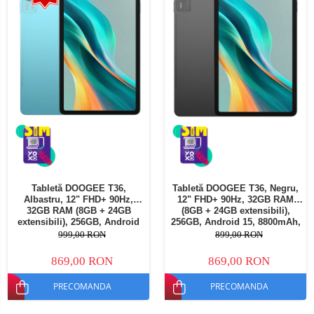
Tabletă DOOGEE T36,
Tabletă DOOGEE T36, Negru,
Albastru, 12" FHD+ 90Hz,
12" FHD+ 90Hz, 32GB RAM
32GB RAM (8GB + 24GB
(8GB + 24GB extensibili),
extensibili), 256GB, Android
256GB, Android 15, 8800mAh,
15, 8800mAh, Dual SIM
Dual SIM
999,00 RON
899,00 RON
869,00 RON
869,00 RON
PRECOMANDA
PRECOMANDA