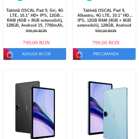
Tabletă OSCAL Pad 9, Gri, 4G
Tabletă OSCAL Pad 9,
LTE, 10.1" HD+ IPS, 12GB
Albastru, 4G LTE, 10.1" HD+
RAM (4GB + 8GB extensibili),
IPS, 12GB RAM (4GB + 8GB
128GB, Android 15, 7700mAh,
extensibili), 128GB, Android
Dual SIM
15, 7700mAh, Dual SIM
999,00 RON
999,00 RON
799,00 RON
799,00 RON
ADAUGA IN COS
PRECOMANDA