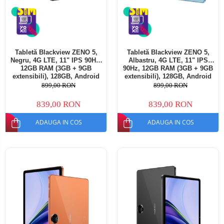
Tabletă Blackview ZENO 5,
Tabletă Blackview ZENO 5,
Negru, 4G LTE, 11" IPS 90Hz,
Albastru, 4G LTE, 11" IPS
12GB RAM (3GB + 9GB
90Hz, 12GB RAM (3GB + 9GB
extensibili), 128GB, Android
extensibili), 128GB, Android
16, Unisoc T7250, 8300mAh,
16, Unisoc T7250, 8300mAh,
899,00 RON
899,00 RON
Doke AI 2.0, Gemini AI, Dual
Doke AI 2.0, Gemini AI, Dual
SIM
SIM
839,00 RON
839,00 RON
ADAUGA IN COS
ADAUGA IN COS