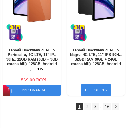
Tabletă Blackview ZENO 5,
Tabletă Blackview ZENO 5,
Portocaliu, 4G LTE, 11" IPS
Negru, 4G LTE, 11" IPS 90Hz,
90Hz, 12GB RAM (3GB + 9GB
32GB RAM (8GB + 24GB
extensibili), 128GB, Android
extensibili), 128GB, Android
16, Unisoc T7250, 8300mAh,
16, Unisoc T7250, 8300mAh,
899,00 RON
Doke AI 2.0, Gemini AI, Dual
Doke AI 2.0, Gemini AI, Dual
SIM
SIM
839,00 RON
CERE OFERTA
PRECOMANDA
1
2
3
16
...