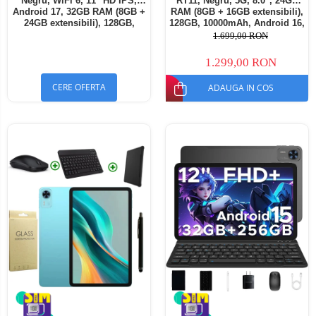
Negru, WiFi 6, 11" HD IPS,
RT11, Negru, 5G, 8.0", 24GB
Android 17, 32GB RAM (8GB +
RAM (8GB + 16GB extensibili),
24GB extensibili), 128GB,
128GB, 10000mAh, Android 16,
Octa-Core 2.0GHz, 8300mAh,
Cameră 16MP AI, Dock
1.699,00 RON
Încărcare Rapidă 18W,
Charging
Bluetooth 5.4
1.299,00 RON
CERE OFERTA
ADAUGA IN COS