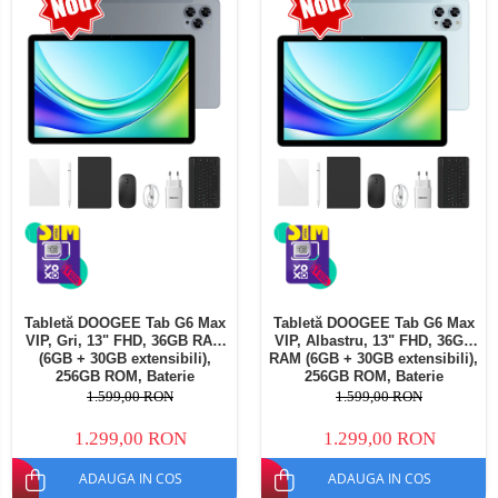
Telefoane mobile Oukitel
Telefoane mobile Ulefone
Telefoane mobile Unihertz
Telefoane mobile Cubot
Telefoane mobile Blackview
Telefoane mobile OSCAL
Telefoane mobile Fossibot
Telefoane mobile Lagenio
Telefoane mobile Samsung
Telefoane mobile iSEN
Telefoane mobile F150
Tabletă DOOGEE Tab G6 Max
Tabletă DOOGEE Tab G6 Max
Telefoane mobile HUAWEI
VIP, Gri, 13" FHD, 36GB RAM
VIP, Albastru, 13" FHD, 36GB
Telefoane mobile iHunt
(6GB + 30GB extensibili),
RAM (6GB + 30GB extensibili),
256GB ROM, Baterie
256GB ROM, Baterie
Telefoane mobile Xiaomi
10800mAh, Android, Wi-Fi
10800mAh, Android, Wi-Fi
1.599,00 RON
1.599,00 RON
Telefoane mobile AGM
1.299,00 RON
1.299,00 RON
Telefoane mobile Realme
ADAUGA IN COS
ADAUGA IN COS
Telefoane mobile ZTE Nubia