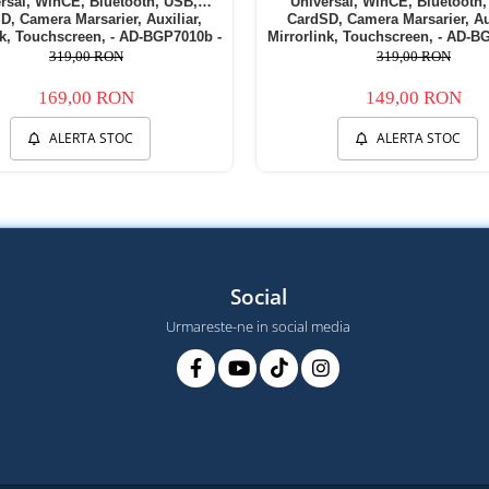
rsal, WinCE, Bluetooth, USB,
Universal, WinCE, Bluetooth
D, Camera Marsarier, Auxiliar,
CardSD, Camera Marsarier, Aux
nk, Touchscreen, - AD-BGP7010b -
Mirrorlink, Touchscreen, - AD-B
Copie
Copie
319,00 RON
319,00 RON
169,00 RON
149,00 RON
ALERTA STOC
ALERTA STOC
Social
Urmareste-ne in social media