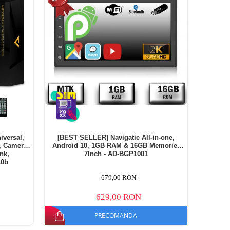
iversal,
[BEST SELLER] Navigatie All-in-one,
, Camera
Android 10, 1GB RAM & 16GB Memorie,
ink,
7Inch - AD-BGP1001
10b
679,00 RON
629,00 RON
PRECOMANDA