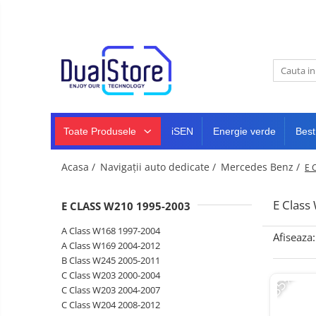
Noutati
Best Deals
Toate Produsele
Producatori Telefoane Mobila
Telefoane mobile
Toate ( smart si clasice )
Telefoane Rezistente
Toate Produsele
iSEN
Energie verde
Best
Telefoane cu proiector video
Telefoane (Smartphone) 5G
Acasa /
Navigații auto dedicate /
Mercedes Benz /
E 
Telefoane cu camera termica
E Clas
E CLASS W210 1995-2003
Telefoane clasice
A Class W168 1997-2004
Piese si accesorii telefoane
Afiseaza:
A Class W169 2004-2012
mobile
B Class W245 2005-2011
Producatori telefoane
-35%
C Class W203 2000-2004
Telefoane mobile RugOne
C Class W203 2004-2007
C Class W204 2008-2012
Telefoane mobile Doogee