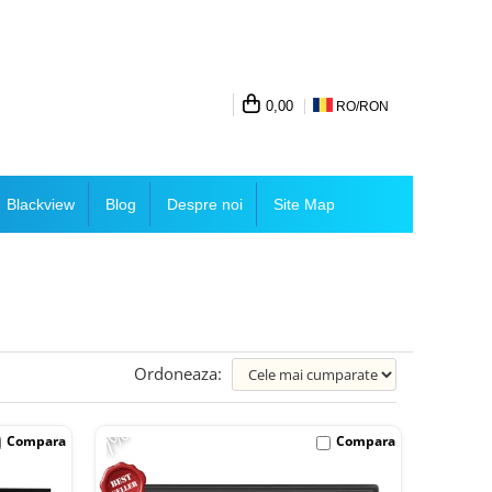
0,00
RO/
RON
Blackview
Blog
Despre noi
Site Map
Ordoneaza:
-7%
Compara
Compara