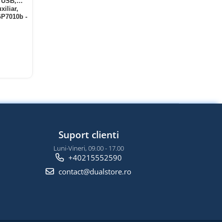
, USB,
iliar,
GP7010b -
Suport clienti
Luni-Vineri, 09.00 - 17.00
+40215552590
contact@dualstore.ro