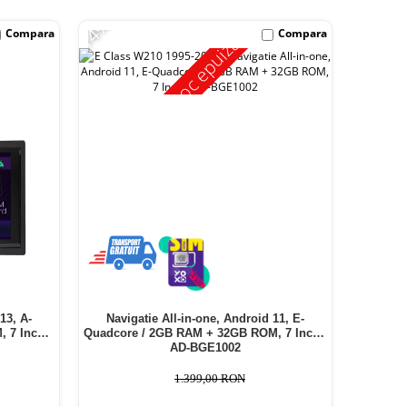
-14%
Compara
Compara
Stoc epuizat
13, A-
Navigatie All-in-one, Android 11, E-
 7 Inch -
Quadcore / 2GB RAM + 32GB ROM, 7 Inch -
AD-BGE1002
1.399,00 RON