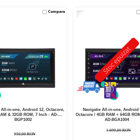
-11%
Compara
Stoc epuizat
 All-in-one, Android 12, Octacore,
Navigatie All-in-one, Android 
AM & 32GB ROM, 7 Inch - AD-
Octacore / 4GB RAM + 64GB ROM,
BGP1002
AD-BGA1004
1.699,00 RON
950,00 RON