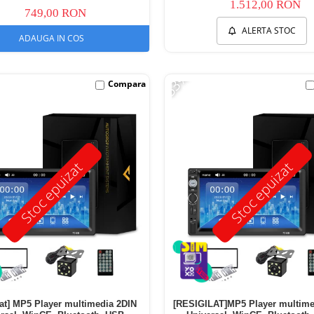
1.512,00 RON
749,00 RON
ALERTA STOC
ADAUGA IN COS
-53%
Compara
Stoc epuizat
Stoc epuizat
lat] MP5 Player multimedia 2DIN
[RESIGILAT]MP5 Player multime