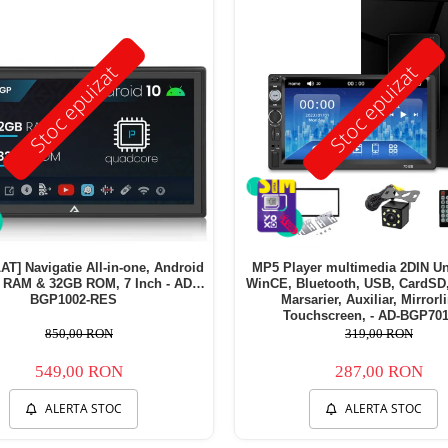
Stoc epuizat
Stoc epuizat
AT] Navigatie All-in-one, Android
MP5 Player multimedia 2DIN Un
 RAM & 32GB ROM, 7 Inch - AD-
WinCE, Bluetooth, USB, CardSD
BGP1002-RES
Marsarier, Auxiliar, Mirrorl
Touchscreen, - AD-BGP70
850,00 RON
319,00 RON
549,00 RON
287,00 RON
ALERTA STOC
ALERTA STOC