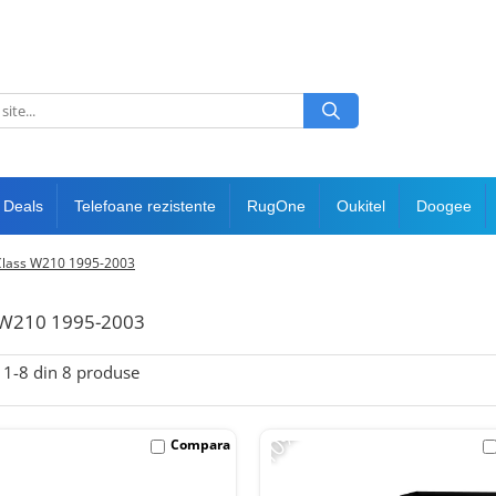
 Deals
Telefoane rezistente
RugOne
Oukitel
Doogee
Class W210 1995-2003
s W210 1995-2003
1-
8
din
8
produse
-10%
Compara