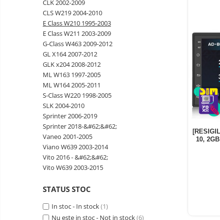
CLK 2002-2009
Telefoane mobile Oukitel
CLS W219 2004-2010
Telefoane mobile Ulefone
E Class W210 1995-2003
E Class W211 2003-2009
Telefoane mobile Unihertz
G-Class W463 2009-2012
Telefoane mobile Cubot
GL X164 2007-2012
Telefoane mobile Blackview
GLK x204 2008-2012
Telefoane mobile OSCAL
ML W163 1997-2005
ML W164 2005-2011
Telefoane mobile Fossibot
S-Class W220 1998-2005
Telefoane mobile Lagenio
SLK 2004-2010
Telefoane mobile Samsung
Sprinter 2006-2019
Sprinter 2018-&#62;&#62;
Telefoane mobile iSEN
[RESIGIL
Vaneo 2001-2005
10, 2GB
Telefoane mobile F150
Viano W639 2003-2014
Telefoane mobile HUAWEI
Vito 2016 - &#62;&#62;
Telefoane mobile iHunt
Vito W639 2003-2015
Telefoane mobile Xiaomi
STATUS STOC
Telefoane mobile AGM
In stoc - In stock
(1)
Telefoane mobile Realme
Nu este in stoc - Not in stock
(6)