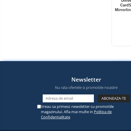
electrice
Unive
Piese si accesorii
CardS
Gadgets
Mirrorli
Smart Home
Produse Ingrijire Personala
Accesorii Gadgets
Drone cu Camera
Baterii externe
Accesorii Auto
Lifestyle
Newsletter
Boxe Portabile
Nu rata ofertele si promotiile noastre
Cititoare Cod Bare
Navigații auto dedicate
Power station - Stații de
Vreau sa primesc newsletter cu promotiile
energie electrică portabile
magazinului. Afla mai multe in
Politica de
Confidentialitate
Panouri solare portabile
Statii incarcare masini