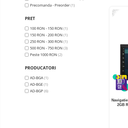
Telefoane mobile ZTE Nubia
Precomanda - Preorder
(1)
-21%
Telefoane mobile ALTE
BRANDURI
PRET
Tablete PC, mini PC si
100 RON - 150 RON
(1)
laptopuri
150 RON - 200 RON
(1)
Tablete PC
250 RON - 300 RON
(1)
Tablete pc cu proiector video
500 RON - 750 RON
(3)
Tablete rezistente
Peste 1000 RON
(2)
Tablete pentru copii
PRODUCATORI
Laptop-uri
AD-BGA
(1)
Monitoare pc
AD-BGE
(1)
Mini Pc
AD-BGP
(6)
Accesorii
Navigatie
2GB R
TV si Proiectoare Smart
Camere auto, home si sport
Camere auto DVR