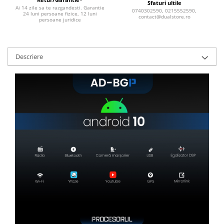
Sfaturi ultile
Ai 14 zile sa te razgandesti. Garantie
0740302590, 0215552590,
24 luni persoane fizice, 12 luni
contact@dualstore.ro
persoane juridice
Descriere