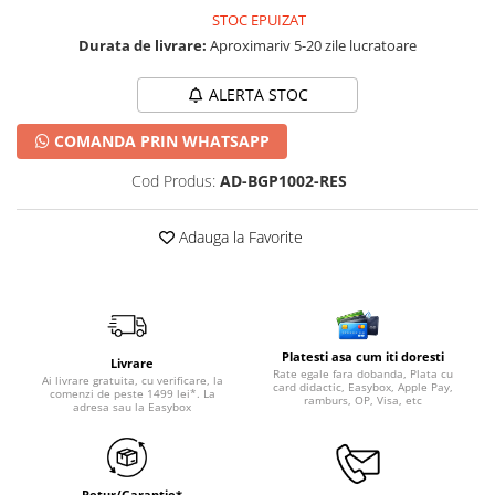
STOC EPUIZAT
Durata de livrare:
Aproximariv 5-20 zile lucratoare
ALERTA STOC
COMANDA PRIN WHATSAPP
Cod Produs:
AD-BGP1002-RES
Adauga la Favorite
Platesti asa cum iti doresti
Livrare
Rate egale fara dobanda, Plata cu
Ai livrare gratuita, cu verificare, la
card didactic, Easybox, Apple Pay,
comenzi de peste 1499 lei*. La
ramburs, OP, Visa, etc
adresa sau la Easybox
Retur/Garantie*