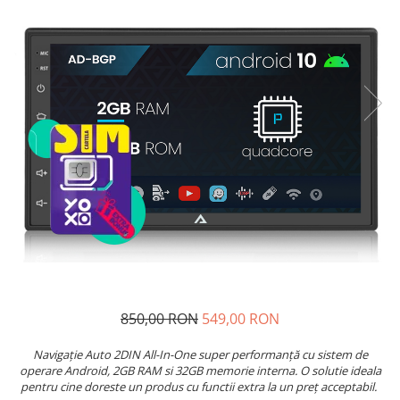
Telefoane mobile Unihertz
Telefoane mobile Cubot
Telefoane mobile Blackview
Telefoane mobile OSCAL
Telefoane mobile Fossibot
Telefoane mobile Lagenio
Telefoane mobile Samsung
Telefoane mobile iSEN
Telefoane mobile F150
Telefoane mobile HUAWEI
Telefoane mobile iHunt
Telefoane mobile Xiaomi
Telefoane mobile AGM
Telefoane mobile Realme
850,00 RON
549,00 RON
Telefoane mobile ZTE Nubia
Telefoane mobile ALTE BRANDURI
Navigație Auto 2DIN All-In-One super performanță cu sistem de
operare Android, 2GB RAM si 32GB memorie interna. O solutie ideala
pentru cine doreste un produs cu functii extra la un preț acceptabil.