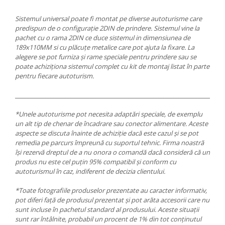
Sistemul universal poate fi montat pe diverse autoturisme care
predispun de o configurație 2DIN de prindere. Sistemul vine la
pachet cu o rama 2DIN ce duce sistemul in dimensiunea de
189x110MM si cu plăcuțe metalice care pot ajuta la fixare. La
alegere se pot furniza și rame speciale pentru prindere sau se
poate achiziționa sistemul complet cu kit de montaj listat în parte
pentru fiecare autoturism.
___________________________________________________________________________________
*Unele autoturisme pot necesita adaptări speciale, de exemplu
un alt tip de chenar de încadrare sau conector alimentare. Aceste
aspecte se discuta înainte de achiziție dacă este cazul și se pot
remedia pe parcurs împreună cu suportul tehnic. Firma noastră
își rezervă dreptul de a nu onora o comandă dacă consideră că un
produs nu este cel puțin 95% compatibil și conform cu
autoturismul în caz, indiferent de decizia clientului.
*Toate fotografiile produselor prezentate au caracter informativ,
pot diferi față de produsul prezentat și pot arăta accesorii care nu
sunt incluse în pachetul standard al produsului. Aceste situații
sunt rar întâlnite, probabil un procent de 1% din tot conținutul