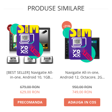
PRODUSE SIMILARE
-21%
-7%
[BEST SELLER] Navigatie All-
Navigatie All-in-one,
in-one, Android 10, 1GB
Android 12, Octacore, 2GB
RAM & 16GB Memorie,
RAM & 32GB ROM, 7 Inch -
7Inch - AD-BGP1001
AD-BGP1002
679,00 RON
950,00 RON
629,00 RON
749,00 RON
PRECOMANDA
ADAUGA IN COS