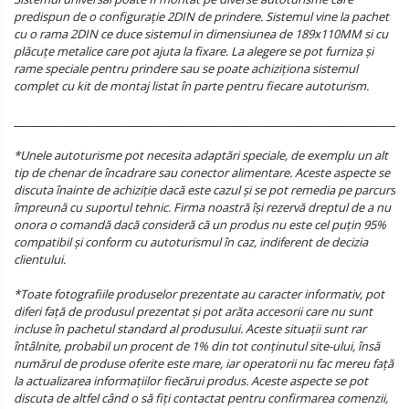
predispun de o configurație 2DIN de prindere. Sistemul vine la pachet
cu o rama 2DIN ce duce sistemul in dimensiunea de 189x110MM si cu
plăcuțe metalice care pot ajuta la fixare. La alegere se pot furniza și
rame speciale pentru prindere sau se poate achiziționa sistemul
complet cu kit de montaj listat în parte pentru fiecare autoturism.
______________________________________________________________________________________
*Unele autoturisme pot necesita adaptări speciale, de exemplu un alt
tip de chenar de încadrare sau conector alimentare. Aceste aspecte se
discuta înainte de achiziție dacă este cazul și se pot remedia pe parcurs
împreună cu suportul tehnic. Firma noastră își rezervă dreptul de a nu
onora o comandă dacă consideră că un produs nu este cel puțin 95%
compatibil și conform cu autoturismul în caz, indiferent de decizia
clientului.
*Toate fotografiile produselor prezentate au caracter informativ, pot
diferi față de produsul prezentat și pot arăta accesorii care nu sunt
incluse în pachetul standard al produsului. Aceste situații sunt rar
întâlnite, probabil un procent de 1% din tot conținutul site-ului, însă
numărul de produse oferite este mare, iar operatorii nu fac mereu față
la actualizarea informațiilor fiecărui produs. Aceste aspecte se pot
discuta de altfel când o să fiți contactat pentru confirmarea comenzii,