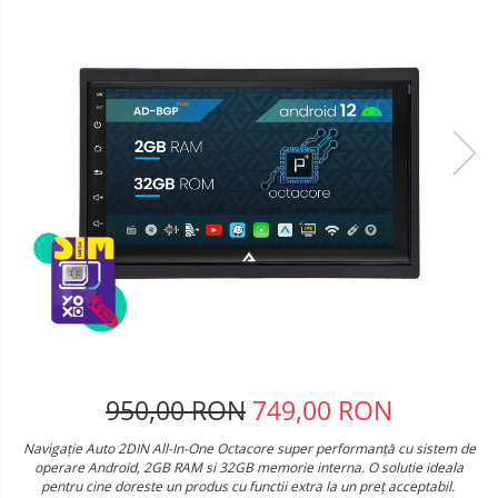
Telefoane mobile Oukitel
Telefoane mobile Ulefone
Telefoane mobile Unihertz
Telefoane mobile Cubot
Telefoane mobile Blackview
Telefoane mobile OSCAL
Telefoane mobile Fossibot
Telefoane mobile Lagenio
Telefoane mobile Samsung
Telefoane mobile iSEN
Telefoane mobile F150
Telefoane mobile HUAWEI
Telefoane mobile iHunt
Telefoane mobile Xiaomi
950,00 RON
749,00 RON
Telefoane mobile AGM
Navigație Auto 2DIN All-In-One Octacore super performanță cu sistem de
Telefoane mobile Realme
operare Android, 2GB RAM si 32GB memorie interna. O solutie ideala
Telefoane mobile ZTE Nubia
pentru cine doreste un produs cu functii extra la un preț acceptabil.