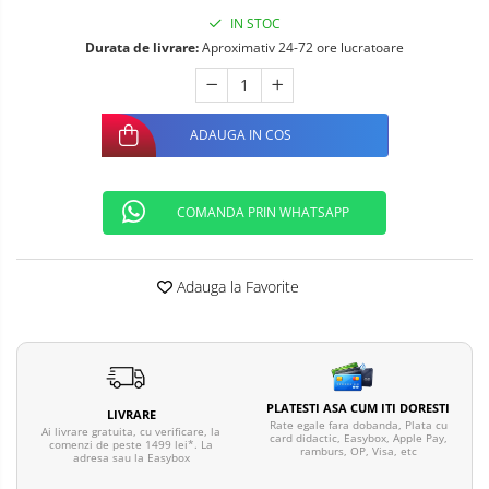
Telefoane mobile ALTE BRANDURI
IN STOC
Durata de livrare:
Aproximativ 24-72 ore lucratoare
ADAUGA IN COS
COMANDA PRIN WHATSAPP
Adauga la Favorite
PLATESTI ASA CUM ITI DORESTI
LIVRARE
Rate egale fara dobanda, Plata cu
Ai livrare gratuita, cu verificare, la
card didactic, Easybox, Apple Pay,
comenzi de peste 1499 lei*. La
ramburs, OP, Visa, etc
adresa sau la Easybox