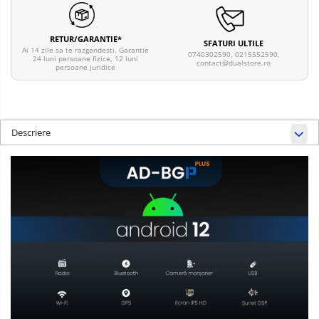
RETUR/GARANTIE*
SFATURI ULTILE
Ai 14 zile sa te razgandesti. Garantie
0740302590, 0215552590,
24 luni persoane fizice, 12 luni
contact@dualstore.ro
persoane juridice
Descriere