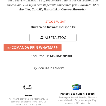
MP5 Player compatibil cu aproape orice autoturism. Un casetofon cu
dimensiuni 2DIN ieftin care iti permite conectarea prin
Bluetooth
,
USB
,
Auxiliar
,
CardSD
,
Mirrorlink
si
Camera Marsarier
.
STOC EPUIZAT
Durata de livrare:
Indisponibil
ALERTA STOC
COMANDA PRIN WHATSAPP
Cod Produs:
AD-BGP7010B
Adauga la Favorite
Platesti asa cum iti doresti
Livrare
Rate egale fara dobanda, Plata cu
Ai livrare gratuita, cu verificare, la
card didactic, Easybox, Apple Pay,
comenzi de peste 1499 lei*. La
ramburs, OP, Visa, etc
adresa sau la Easybox