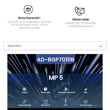
Retur/Garantie*
Sfaturi ultile
Ai 14 zile sa te razgandesti. Garantie
0740302590, 0215552590,
24 luni persoane fizice, 12 luni
contact@dualstore.ro
persoane juridice
Descriere