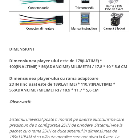
DIMENSIUNI
Dimensiunea player-ului este de
178(LATIME) *
100(INALTIME) * 56(ADANCIME) MILIMETRI / 17,8 * 10 * 5,6 CM
Dimensiunea player-ului cu rama adaptoare
2DIN (Inclusa) este de
189(LATIME) * 110.7(INALTIME) *
56(ADANCIME) MILIMETRI / 18.9 * 11.7 * 5,6 CM
Observatii:
Sistemul universal poate fi montat pe diverse autoturisme care
predispun de o configurație 2DIN de prindere. Sistemul vine la
pachet cu o rama 2DIN ce duce sistemul in dimensiunea de
189x110MM si cu plăcuțe metalice care pot ajuta la fixare. La