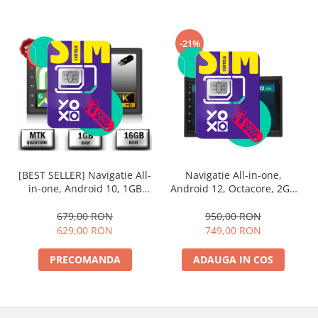
-21%
-7%
[BEST SELLER] Navigatie All-
Navigatie All-in-one,
in-one, Android 10, 1GB
Android 12, Octacore, 2GB
RAM & 16GB Memorie,
RAM & 32GB ROM, 7 Inch -
7Inch - AD-BGP1001
AD-BGP1002
679,00 RON
950,00 RON
629,00 RON
749,00 RON
PRECOMANDA
ADAUGA IN COS