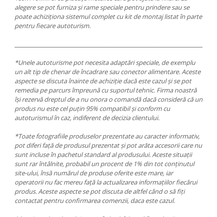
alegere se pot furniza și rame speciale pentru prindere sau se
poate achiziționa sistemul complet cu kit de montaj listat în parte
pentru fiecare autoturism.
___________________________________________________________________________________
*Unele autoturisme pot necesita adaptări speciale, de exemplu
un alt tip de chenar de încadrare sau conector alimentare. Aceste
aspecte se discuta înainte de achiziție dacă este cazul și se pot
remedia pe parcurs împreună cu suportul tehnic. Firma noastră
își rezervă dreptul de a nu onora o comandă dacă consideră că un
produs nu este cel puțin 95% compatibil și conform cu
autoturismul în caz, indiferent de decizia clientului.
*Toate fotografiile produselor prezentate au caracter informativ,
pot diferi față de produsul prezentat și pot arăta accesorii care nu
sunt incluse în pachetul standard al produsului. Aceste situații
sunt rar întâlnite, probabil un procent de 1% din tot conținutul
site-ului, însă numărul de produse oferite este mare, iar
operatorii nu fac mereu față la actualizarea informațiilor fiecărui
produs. Aceste aspecte se pot discuta de altfel când o să fiți
contactat pentru confirmarea comenzii, daca este cazul.