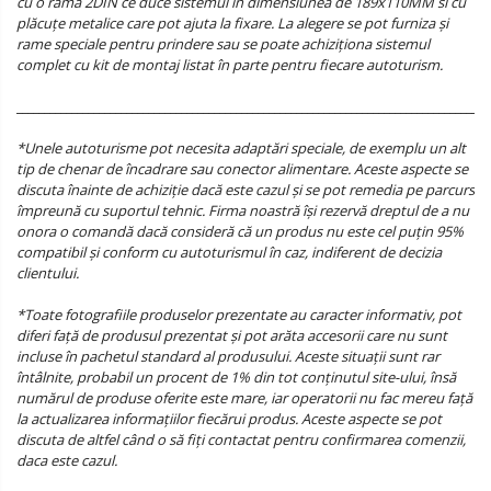
cu o rama 2DIN ce duce sistemul in dimensiunea de 189x110MM si cu
plăcuțe metalice care pot ajuta la fixare. La alegere se pot furniza și
rame speciale pentru prindere sau se poate achiziționa sistemul
complet cu kit de montaj listat în parte pentru fiecare autoturism.
______________________________________________________________________________________
*Unele autoturisme pot necesita adaptări speciale, de exemplu un alt
tip de chenar de încadrare sau conector alimentare. Aceste aspecte se
discuta înainte de achiziție dacă este cazul și se pot remedia pe parcurs
împreună cu suportul tehnic. Firma noastră își rezervă dreptul de a nu
onora o comandă dacă consideră că un produs nu este cel puțin 95%
compatibil și conform cu autoturismul în caz, indiferent de decizia
clientului.
*Toate fotografiile produselor prezentate au caracter informativ, pot
diferi față de produsul prezentat și pot arăta accesorii care nu sunt
incluse în pachetul standard al produsului. Aceste situații sunt rar
întâlnite, probabil un procent de 1% din tot conținutul site-ului, însă
numărul de produse oferite este mare, iar operatorii nu fac mereu față
la actualizarea informațiilor fiecărui produs. Aceste aspecte se pot
discuta de altfel când o să fiți contactat pentru confirmarea comenzii,
daca este cazul.