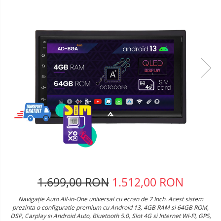
Telefoane mobile Oukitel
Telefoane mobile Ulefone
Telefoane mobile Unihertz
Telefoane mobile Cubot
Telefoane mobile Blackview
Telefoane mobile OSCAL
Telefoane mobile Fossibot
Telefoane mobile Lagenio
Telefoane mobile Samsung
Telefoane mobile iSEN
Telefoane mobile F150
Telefoane mobile HUAWEI
Telefoane mobile iHunt
Telefoane mobile Xiaomi
1.699,00 RON
1.512,00 RON
Telefoane mobile AGM
Navigație Auto All-in-One universal cu ecran de 7 Inch. Acest sistem
Telefoane mobile Realme
prezinta o configuratie premium cu Android 13, 4GB RAM si 64GB ROM,
Telefoane mobile ZTE Nubia
DSP, Carplay si Android Auto, Bluetooth 5.0, Slot 4G si Internet Wi-FI, GPS,