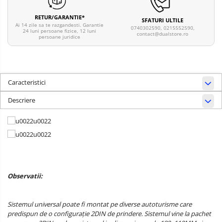
RETUR/GARANTIE*
SFATURI ULTILE
Ai 14 zile sa te razgandesti. Garantie
0740302590, 0215552590,
24 luni persoane fizice, 12 luni
contact@dualstore.ro
persoane juridice
Caracteristici
Descriere
Observatii:
Sistemul universal poate fi montat pe diverse autoturisme care
predispun de o configurație 2DIN de prindere. Sistemul vine la pachet