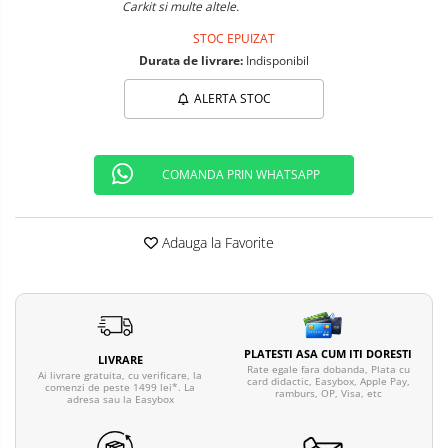
Carkit si multe altele.
Telefoane mobile ALTE BRANDURI
STOC EPUIZAT
Durata de livrare:
Indisponibil
ALERTA STOC
COMANDA PRIN WHATSAPP
Adauga la Favorite
PLATESTI ASA CUM ITI DORESTI
LIVRARE
Rate egale fara dobanda, Plata cu
Ai livrare gratuita, cu verificare, la
card didactic, Easybox, Apple Pay,
comenzi de peste 1499 lei*. La
ramburs, OP, Visa, etc
adresa sau la Easybox