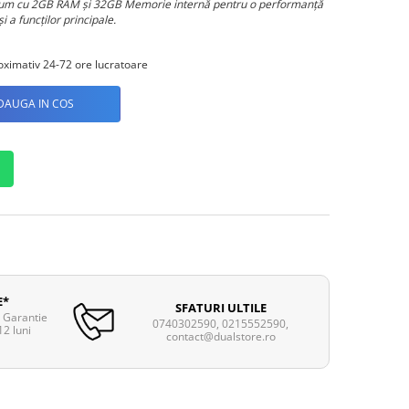
mium cu 2GB RAM şi 32GB Memorie internă pentru o performanţă
i a funcţilor principale.
ximativ 24-72 ore lucratoare
DAUGA IN COS
E*
SFATURI ULTILE
. Garantie
0740302590, 0215552590,
12 luni
contact@dualstore.ro