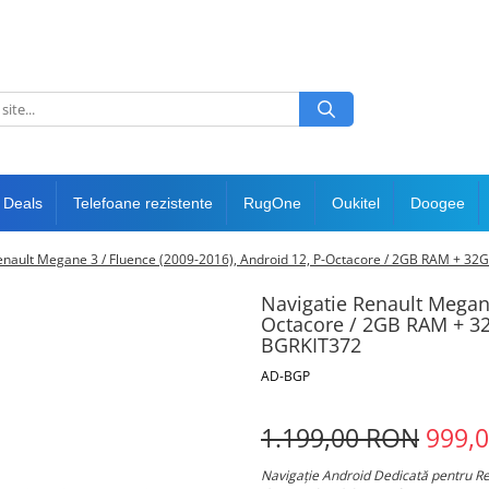
 Deals
Telefoane rezistente
RugOne
Oukitel
Doogee
enault Megane 3 / Fluence (2009-2016), Android 12, P-Octacore / 2GB RAM + 
Navigatie Renault Megane
Octacore / 2GB RAM + 3
BGRKIT372
AD-BGP
1.199,00 RON
999,
Navigație Android Dedicată pentru Re