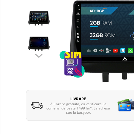
Telefoane mobile Oukitel
Telefoane mobile Ulefone
Telefoane mobile Unihertz
Telefoane mobile Cubot
Telefoane mobile Blackview
Telefoane mobile OSCAL
Telefoane mobile Fossibot
Telefoane mobile Lagenio
Telefoane mobile Samsung
Telefoane mobile iSEN
Telefoane mobile F150
Telefoane mobile HUAWEI
LIVRARE
Telefoane mobile iHunt
Ai livrare gratuita, cu verificare, la
comenzi de peste 1499 lei*. La adresa
Telefoane mobile Xiaomi
sau la Easybox
Telefoane mobile AGM
Telefoane mobile Realme