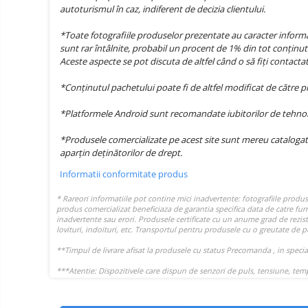
Oglinzi auto smart cu camera
autoturismul în caz, indiferent de decizia clientului.
Camere Supraveghere
*Toate fotografiile produselor prezentate au caracter informat
sunt rar întâlnite, probabil un procent de 1% din tot conținutu
Mini Video Camera
Aceste aspecte se pot discuta de altfel când o să fiți contact
Accesorii Camere
Supraveghere
*Conținutul pachetului poate fi de altfel modificat de către 
Casti
*Platformele Android sunt recomandate iubitorilor de tehnolog
Casti Wireless
Ceasuri
si Inele
*Produsele comercializate pe acest site sunt mereu catalogat
Casti cu Fir
smart,
aparțin deținătorilor de drept.
Trotinete
bratari
Casti Profesionale
electrice
Informatii conformitate produs
fitness
si
Smartwatch
accesorii
Ceasuri Smart pentru copii
Bratari Fitness
Inel Smart
Accesorii Smartwatch
Trotinete
Biciclete