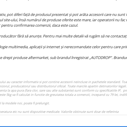
iv, pot diferi față de produsul prezentat și pot arăta accesorii care nu sunt i
l site-ului, însă numărul de produse oferite este mare, iar operatorii nu fac 
at pentru confirmarea comenzii, daca este cazul.
producător fără să anunțe. Pentru mai multe detalii vă rugăm să ne contactați
ie multimedia, aplicații și internet și nerecomandate celor pentru care princ
e drept produse aftermarket, sub brandul înregistrat „AUTODROP”. Branduril