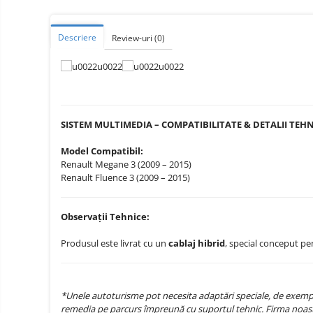
Telefoane mobile ZTE Nubia
Telefoane mobile ALTE
Descriere
BRANDURI
Review-uri
(0)
Tablete PC, mini PC si
laptopuri
Tablete PC
Tablete pc cu proiector video
SISTEM MULTIMEDIA – COMPATIBILITATE & DETALII TEHN
Tablete rezistente
Model Compatibil:
Tablete pentru copii
Renault Megane 3 (2009 – 2015)
Laptop-uri
Renault Fluence 3 (2009 – 2015)
Monitoare pc
Observații Tehnice:
Mini Pc
Accesorii
Produsul este livrat cu un
cablaj hibrid
, special conceput pe
TV si Proiectoare Smart
Camere auto, home si sport
*Unele autoturisme pot necesita adaptări speciale, de exemplu
Camere auto DVR
remedia pe parcurs împreună cu suportul tehnic. Firma noast