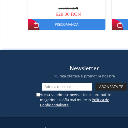
electrice
Media player cu Android
679,00 RON
629,00 RON
TV Box
Produse
resigilate
Accesorii
PRECOMANDA
Termometre
Miracast
non
contact
Aspiratoare
robot,
piese si
Piese de schimb telefoane
accesorii
mobile
Newsletter
Nu rata ofertele si promotiile noastre
Vreau sa primesc newsletter cu promotiile
magazinului. Afla mai multe in
Politica de
Confidentialitate