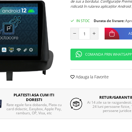
de sus a bordului. Configuraţie Pre
ridicată în rularea aplicaţilor Android ş
IN STOC
Durata de livrare:
Apro
A
COMANDA PRIN WHATSAPP
Adauga la Favorite
PLATESTI ASA CUM ITI
RETUR/GARANTI
DORESTI
Ai 14 zile sa te razgandesti
Rate egale fara dobanda, Plata cu
24 luni persoane fizice, 
card didactic, Easybox, Apple Pay,
persoane juridice
ramburs, OP, Visa, etc