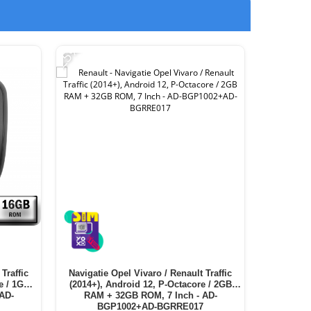
-25%
-17%
Traffic
Navigatie Opel Vivaro / Renault Traffic
Navigati
e / 1GB
(2014+), Android 12, P-Octacore / 2GB
(2014-2017
AD-
RAM + 32GB ROM, 7 Inch - AD-
RAM +
BGP1002+AD-BGRRE017
BG