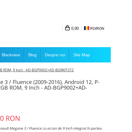
0,00
RO/
RON
Blackview
Blog
Despre noi
Site Map
32GB ROM, 9 Inch - AD-BGP9002+AD-BGRKIT372
 3 / Fluence (2009-2016), Android 12, P-
2GB ROM, 9 Inch - AD-BGP9002+AD-
00 RON
nault Megane 3 / Fluence cu ecran de 9 Inch integrat în partea