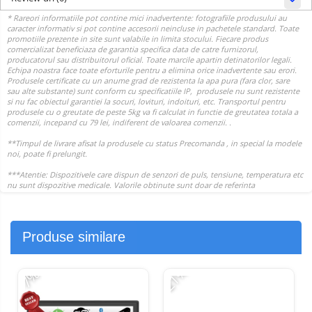
Produse similare
-21%
-
-7%