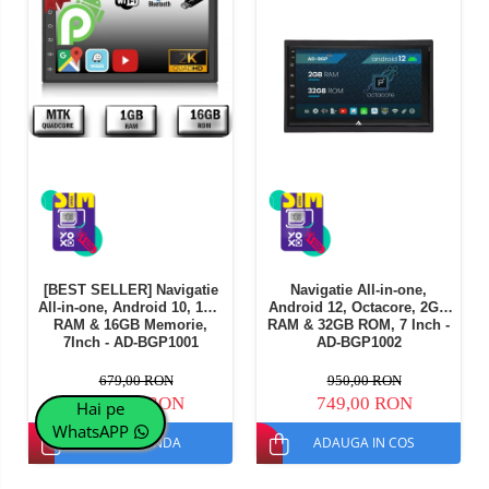
[BEST SELLER] Navigatie
Navigatie All-in-one,
All-in-one, Android 10, 1GB
Android 12, Octacore, 2GB
RAM & 16GB Memorie,
RAM & 32GB ROM, 7 Inch -
7Inch - AD-BGP1001
AD-BGP1002
679,00 RON
950,00 RON
629,00 RON
749,00 RON
Hai pe
WhatsAPP
PRECOMANDA
ADAUGA IN COS