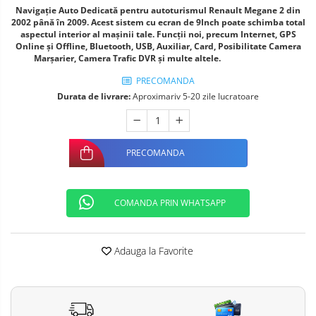
Navigație Auto Dedicată pentru autoturismul Renault Megane 2 din
Telefoane mobile ALTE BRANDURI
2002 până în 2009. Acest sistem cu ecran de 9Inch poate schimba total
aspectul interior al maşinii tale. Funcţii noi, precum Internet, GPS
Online şi Offline, Bluetooth, USB, Auxiliar, Card, Posibilitate Camera
Marşarier, Camera Trafic DVR şi multe altele.
PRECOMANDA
Durata de livrare:
Aproximariv 5-20 zile lucratoare
PRECOMANDA
COMANDA PRIN WHATSAPP
Adauga la Favorite