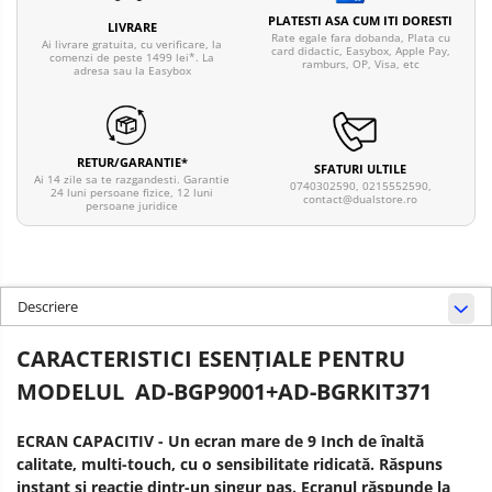
PLATESTI ASA CUM ITI DORESTI
LIVRARE
Rate egale fara dobanda, Plata cu
Ai livrare gratuita, cu verificare, la
card didactic, Easybox, Apple Pay,
comenzi de peste 1499 lei*. La
ramburs, OP, Visa, etc
adresa sau la Easybox
RETUR/GARANTIE*
SFATURI ULTILE
Ai 14 zile sa te razgandesti. Garantie
0740302590, 0215552590,
24 luni persoane fizice, 12 luni
contact@dualstore.ro
persoane juridice
Descriere
CARACTERISTICI ESENŢIALE PENTRU
MODELUL AD-BGP9001+AD-BGRKIT371
ECRAN CAPACITIV - Un ecran mare de 9 Inch de înaltă
calitate, multi-touch, cu o sensibilitate ridicată. Răspuns
instant și reacție dintr-un singur pas. Ecranul răspunde la