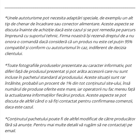
________________________________________________________________________
*Unele autoturisme pot necesita adaptări speciale, de exemplu un alt
tip de chenar de încadrare sau conector alimentare. Aceste aspecte se
discuta înainte de achiziție dacă este cazul și se pot remedia pe parcurs
împreună cu suportul tehnic. Firma noastră își rezervă dreptul de a nu
onora o comandă dacă consideră că un produs nu este cel puțin 95%
compatibil și conform cu autoturismul în caz, indiferent de decizia
clientului.
*Toate fotografiile produselor prezentate au caracter informativ, pot
diferi față de produsul prezentat și pot arăta accesorii care nu sunt
incluse în pachetul standard al produsului. Aceste situații sunt rar
întâlnite, probabil un procent de 1% din tot conținutul site-ului, însă
numărul de produse oferite este mare, iar operatorii nu fac mereu față
la actualizarea informațiilor fiecărui produs. Aceste aspecte se pot
discuta de altfel când o să fiți contactat pentru confirmarea comenzii,
daca este cazul.
*Conținutul pachetului poate fi de altfel modificat de către producător
fără să anunțe. Pentru mai multe detalii vă rugăm să ne contactați pe
email.