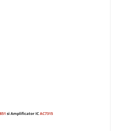
851
si Amplificator IC
AC7315