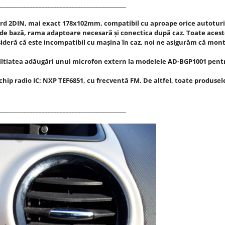
__________________________________________
rd 2DIN, mai exact 178x102mm, compatibil cu aproape orice autoturi
de bază, rama adaptoare necesară și conectica după caz. Toate aceste
deră că este incompatibil cu mașina în caz, noi ne asigurăm că monta
tiatea adăugări unui microfon extern la modelele AD-BGP1001 pentru 
p radio IC: NXP TEF6851, cu frecventă FM. De altfel, toate produsele 
__________________________________________