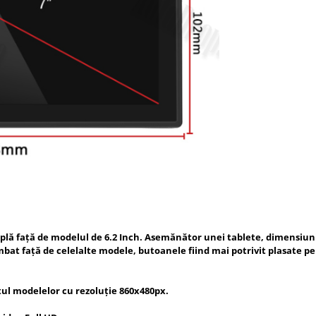
plă față de modelul de 6.2 Inch. Asemănător unei tablete, dimensiunil
t față de celelalte modele, butoanele fiind mai potrivit plasate pentr
stul modelelor cu rezoluție 860x480px.