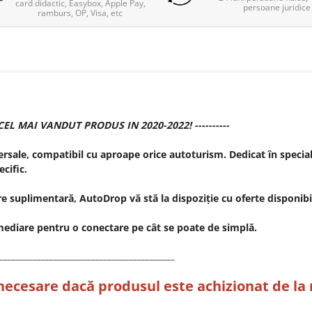
card didactic, Easybox, Apple Pay,
persoane juridice
ramburs, OP, Visa, etc
EL MAI VANDUT PRODUS IN 2020-2022! ----------
ale, compatibil cu aproape orice autoturism. Dedicat în special 
ecific.
 suplimentară, AutoDrop vă stă la dispoziție cu oferte disponibil
mediare pentru o conectare pe cât se poate de simplă.
__________________________________________
necesare dacă produsul este achizionat de la 