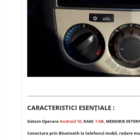
electrice
Media player cu Android
TV Box
Produse
resigilate
Accesorii
Termometre
Miracast
non
contact
Aspiratoare
robot,
piese si
Piese de schimb telefoane
accesorii
mobile
____________________________________________________________
CARACTERISTICI ESENŢIALE :
Sistem Operare
Android 10
, RAM:
1 GB
, MEMORIE INTER
Conectare prin Bluetooth la telefonul mobil, redare m