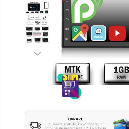
Telefoane mobile Oukitel
Telefoane mobile Ulefone
Telefoane mobile Unihertz
Telefoane mobile Cubot
Telefoane mobile Blackview
Telefoane mobile OSCAL
Telefoane mobile Fossibot
Telefoane mobile Lagenio
Telefoane mobile Samsung
Telefoane mobile iSEN
Telefoane mobile F150
Telefoane mobile HUAWEI
Telefoane mobile iHunt
Telefoane mobile Xiaomi
Telefoane mobile AGM
LIVRARE
Telefoane mobile Realme
Ai livrare gratuita, cu verificare, la
comenzi de peste 1499 lei*. La adresa