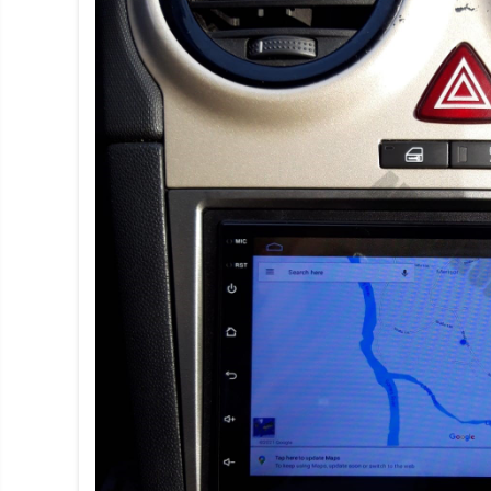
electrice
Piese si accesorii
Gadgets
Smart Home
Produse Ingrijire Personala
Accesorii Gadgets
Drone cu Camera
Baterii externe
Accesorii Auto
Lifestyle
Boxe Portabile
Cititoare Cod Bare
Navigații auto dedicate
Power station - Stații de
energie electrică portabile
Panouri solare portabile
Statii incarcare masini