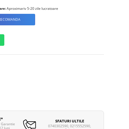
are:
Aproximariv 5-20 zile lucratoare
RECOMANDA
E*
SFATURI ULTILE
. Garantie
0740302590, 0215552590,
12 luni