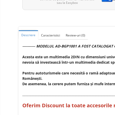
Telefoane mobile ZTE Nubia
sau la Easybox
Telefoane mobile ALTE
BRANDURI
Tablete PC, mini PC si
laptopuri
Tablete PC
Descriere
Caracteristici
Review-uri
(0)
Tablete pc cu proiector video
---------- MODELUL AD-BGP1001 A FOST CATALOGAT C
Tablete rezistente
Tablete pentru copii
Acesta este un multimedia 2DIN cu dimensiuni univers
nevoia să investească într-un multimedia dedicat sp
Laptop-uri
Monitoare pc
Pentru autoturismele care necesită o ramă adaptoare
Românești.
Mini Pc
De asemenea, la cerere putem furniza și mufe inter
Accesorii
____________________________________________________________
TV si Proiectoare Smart
Camere auto, home si sport
Oferim Discount la toate accesorile 
Camere auto DVR