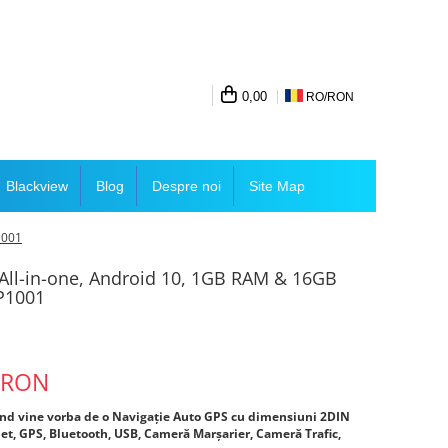
0,00
RO/
RON
Blackview
Blog
Despre noi
Site Map
1001
 All-in-one, Android 10, 1GB RAM & 16GB
P1001
 RON
ând vine vorba de o Navigație Auto GPS cu dimensiuni 2DIN
net, GPS, Bluetooth, USB, Cameră Marșarier, Cameră Trafic,