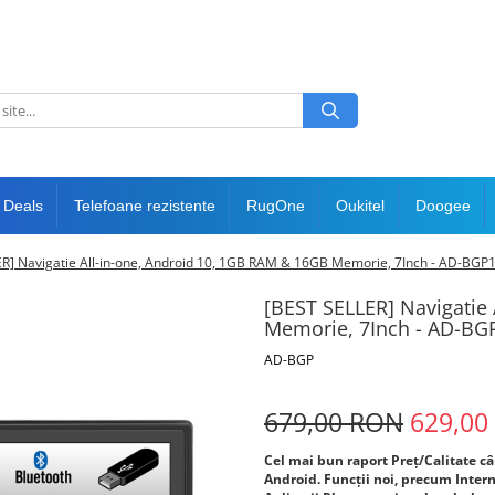
 Deals
Telefoane rezistente
RugOne
Oukitel
Doogee
R] Navigatie All-in-one, Android 10, 1GB RAM & 16GB Memorie, 7Inch - AD-BGP
[BEST SELLER] Navigatie
Memorie, 7Inch - AD-BG
AD-BGP
679,00 RON
629,00
Cel mai bun raport Preț/Calitate c
Android. Funcții noi, precum Inter