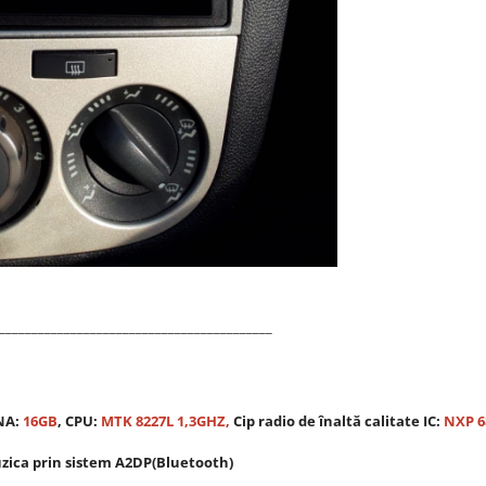
__________________________________________
NA:
16GB
, CPU:
MTK 8227L 1,3GHZ,
Cip radio de înaltă calitate IC:
NXP 6
uzica prin sistem A2DP(Bluetooth)