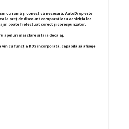
sm cu ramă și conectică necesară. AutoDrop este
a la preț de discount comparativ cu achiziția lor
jul poate fi efectuat corect și corespunzător.
apeluri mai clare și fără decalaj.
vin cu funcția RDS incorporată, capabilă să afiseje