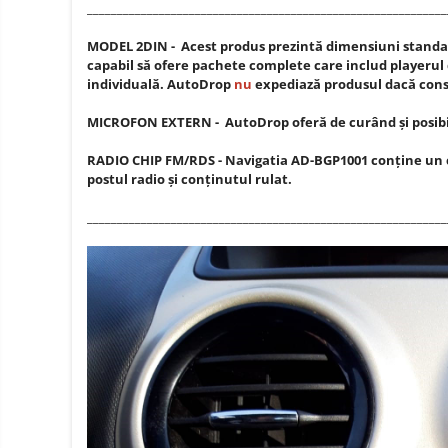
____________________________________________________________
Oglinzi auto smart cu camera
Camere Supraveghere
MODEL 2DIN - Acest produs prezintă dimensiuni standa
capabil să ofere pachete complete care includ playerul 
Mini Video Camera
individuală. AutoDrop
nu
expediază produsul dacă consi
Accesorii Camere
MICROFON EXTERN - AutoDrop oferă de curând și posibil
Supraveghere
Casti
RADIO CHIP FM/RDS - Navigatia AD-BGP1001 conține un chi
postul radio și conținutul rulat.
Casti Wireless
Ceasuri
si Inele
Casti cu Fir
____________________________________________________________
smart,
Trotinete
bratari
Casti Profesionale
electrice
fitness
si
Smartwatch
accesorii
Ceasuri Smart pentru copii
Bratari Fitness
Inel Smart
Accesorii Smartwatch
Trotinete
Biciclete