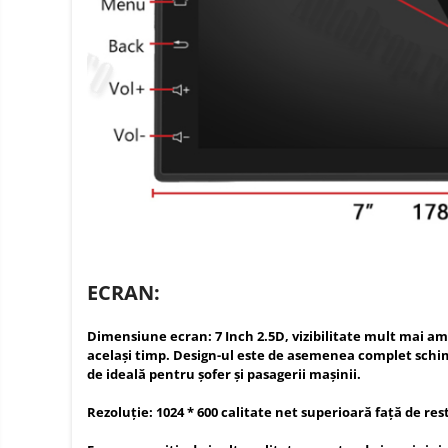
ECRAN:
Dimensiune ecran: 7 Inch 2.5D, vizibilitate mult mai am
același timp. Design-ul este de asemenea complet schimba
de ideală pentru șofer și pasagerii mașinii.
Rezoluție: 1024 * 600 calitate net superioară față de re