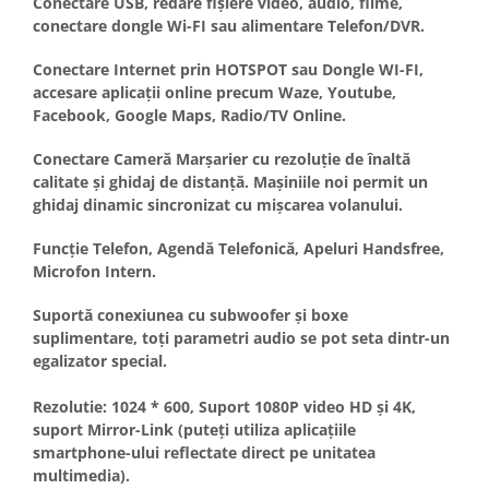
Conectare USB, redare fișiere video, audio, filme,
conectare dongle Wi-FI sau alimentare Telefon/DVR.
Conectare Internet prin HOTSPOT sau Dongle WI-FI,
accesare aplicații online precum Waze, Youtube,
Facebook, Google Maps, Radio/TV Online.
Conectare Cameră Marșarier cu rezoluție de înaltă
calitate și ghidaj de distanță. Mașiniile noi permit un
ghidaj dinamic sincronizat cu mișcarea volanului.
Funcție Telefon, Agendă Telefonică, Apeluri Handsfree,
Microfon Intern.
Suportă conexiunea cu subwoofer și boxe
suplimentare, toți parametri audio se pot seta dintr-un
egalizator special.
Rezolutie: 1024 * 600, Suport 1080P video HD și 4K,
suport Mirror-Link (puteți utiliza aplicațiile
smartphone-ului reflectate direct pe unitatea
multimedia).