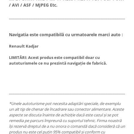
/ AVI / ASF / MJPEG Etc.
_____________________________________________________________________
Navigatia este compatibilă cu urmatoarele marci auto :
Renault Kadjar
LIMITĂRI: Acest produs este compatibil doar cu
autoturismele ce nu prezintă navigaţie de fabrică.
_____________________________________________________________________
*Unele autoturisme pot necesita adaptări speciale, de exemplu
un alt tip de chenar de încadrare sau conector alimentare. Aceste
aspecte se discuta înainte de achiziție dacă este cazul și se pot
remedia pe parcurs împreună cu suportul tehnic. Firma noastră
își rezervă dreptul de a nu onora o comandă dacă consideră că un
produs nu este cel puțin 95% compatibil și conform cu