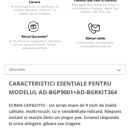
Platesti asa cum iti doresti
Livrare
Rate egale fara dobanda, Plata cu
Ai livrare gratuita, cu verificare, la
card didactic, Easybox, Apple Pay,
comenzi de peste 1499 lei*. La
ramburs, OP, Visa, etc
adresa sau la Easybox
Retur/Garantie*
Sfaturi ultile
Ai 14 zile sa te razgandesti. Garantie
0740302590, 0215552590,
24 luni persoane fizice, 12 luni
contact@dualstore.ro
persoane juridice
Descriere
CARACTERISTICI ESENŢIALE PENTRU
MODELUL AD-BGP9001+AD-BGRKIT364
ECRAN CAPACITIV - Un ecran mare de 9 Inch de înaltă
calitate, multi-touch, cu o sensibilitate ridicată. Răspuns
instant și reacție dintr-un singur pas. Ecranul răspunde
la orice atingere, glisare sau tragere.