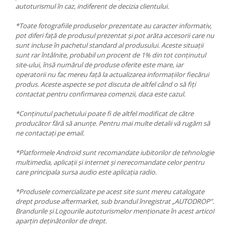
autoturismul în caz, indiferent de decizia clientului.
*Toate fotografiile produselor prezentate au caracter informativ,
pot diferi față de produsul prezentat și pot arăta accesorii care nu
sunt incluse în pachetul standard al produsului. Aceste situații
sunt rar întâlnite, probabil un procent de 1% din tot conținutul
site-ului, însă numărul de produse oferite este mare, iar
operatorii nu fac mereu față la actualizarea informațiilor fiecărui
produs. Aceste aspecte se pot discuta de altfel când o să fiți
contactat pentru confirmarea comenzii, daca este cazul.
*Conținutul pachetului poate fi de altfel modificat de către
producător fără să anunțe. Pentru mai multe detalii vă rugăm să
ne contactați pe email.
*Platformele Android sunt recomandate iubitorilor de tehnologie
multimedia, aplicații și internet și nerecomandate celor pentru
care principala sursa audio este aplicația radio.
*Produsele comercializate pe acest site sunt mereu catalogate
drept produse aftermarket, sub brandul înregistrat „AUTODROP”.
Brandurile și Logourile autoturismelor menționate în acest articol
aparțin deținătorilor de drept.