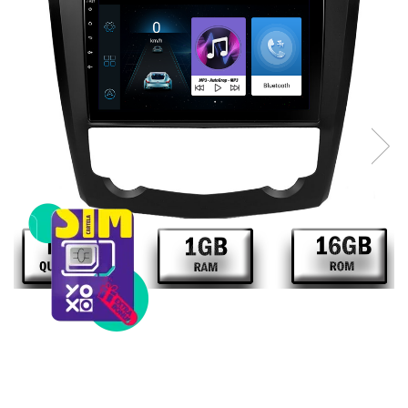
Telefoane mobile Unihertz
Telefoane mobile Cubot
Telefoane mobile Blackview
Telefoane mobile OSCAL
Telefoane mobile Fossibot
Telefoane mobile Lagenio
Telefoane mobile Samsung
Telefoane mobile iSEN
Telefoane mobile F150
Telefoane mobile HUAWEI
Telefoane mobile iHunt
Telefoane mobile Xiaomi
Telefoane mobile AGM
Telefoane mobile Realme
Telefoane mobile ZTE Nubia
Telefoane mobile ALTE BRANDURI