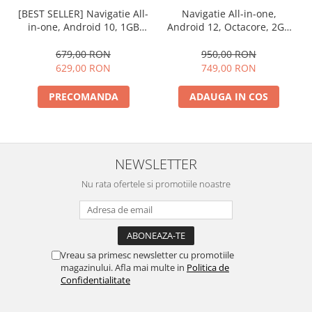
[BEST SELLER] Navigatie All-
Navigatie All-in-one,
in-one, Android 10, 1GB
Android 12, Octacore, 2GB
RAM & 16GB Memorie,
RAM & 32GB ROM, 7 Inch -
7Inch - AD-BGP1001
AD-BGP1002
679,00 RON
950,00 RON
629,00 RON
749,00 RON
PRECOMANDA
ADAUGA IN COS
NEWSLETTER
Nu rata ofertele si promotiile noastre
Vreau sa primesc newsletter cu promotiile
magazinului. Afla mai multe in
Politica de
Confidentialitate