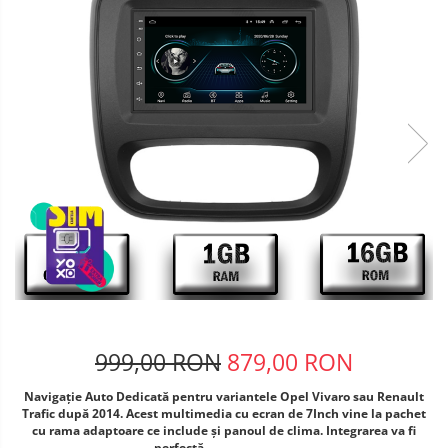
Telefoane mobile Oukitel
Telefoane mobile Ulefone
Telefoane mobile Unihertz
Telefoane mobile Cubot
Telefoane mobile Blackview
Telefoane mobile OSCAL
Telefoane mobile Fossibot
Telefoane mobile Lagenio
Telefoane mobile Samsung
Telefoane mobile iSEN
Telefoane mobile F150
Telefoane mobile HUAWEI
Telefoane mobile iHunt
Telefoane mobile Xiaomi
999,00 RON
879,00 RON
Telefoane mobile AGM
Navigație Auto Dedicată pentru variantele Opel Vivaro sau Renault
Telefoane mobile Realme
Trafic după 2014. Acest multimedia cu ecran de 7Inch vine la pachet
cu rama adaptoare ce include şi panoul de clima. Integrarea va fi
Telefoane mobile ZTE Nubia
perfectă.