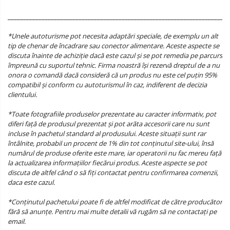
________________________________________________________________________
*Unele autoturisme pot necesita adaptări speciale, de exemplu un alt
tip de chenar de încadrare sau conector alimentare. Aceste aspecte se
discuta înainte de achiziție dacă este cazul și se pot remedia pe parcurs
împreună cu suportul tehnic. Firma noastră își rezervă dreptul de a nu
onora o comandă dacă consideră că un produs nu este cel puțin 95%
compatibil și conform cu autoturismul în caz, indiferent de decizia
clientului.
*Toate fotografiile produselor prezentate au caracter informativ, pot
diferi față de produsul prezentat și pot arăta accesorii care nu sunt
incluse în pachetul standard al produsului. Aceste situații sunt rar
întâlnite, probabil un procent de 1% din tot conținutul site-ului, însă
numărul de produse oferite este mare, iar operatorii nu fac mereu față
la actualizarea informațiilor fiecărui produs. Aceste aspecte se pot
discuta de altfel când o să fiți contactat pentru confirmarea comenzii,
daca este cazul.
*Conținutul pachetului poate fi de altfel modificat de către producător
fără să anunțe. Pentru mai multe detalii vă rugăm să ne contactați pe
email.