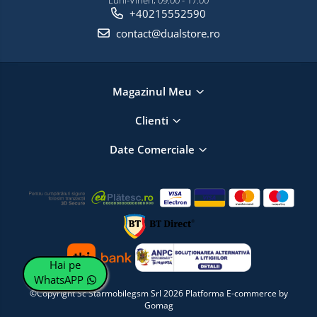
+40215552590
contact@dualstore.ro
Magazinul Meu
Clienti
Date Comerciale
Hai pe
WhatsAPP
©Copyright Sc Starmobilegsm Srl 2026
Platforma E-commerce by
Gomag