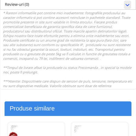
Review-uri
(0)
Produse similare
-21%
-
-7%