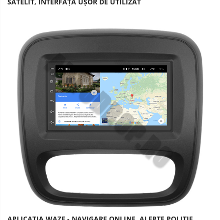
SATELIT, INTERFAȚĂ UȘOR DE UTILIZAT
APLICAȚIA WAZE - NAVIGARE ONLINE, ALERTE POLIȚIE,