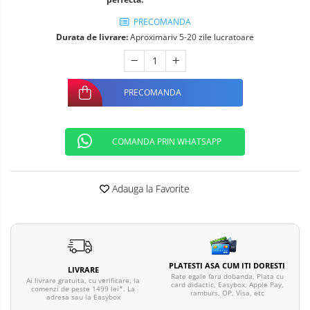
Telefoane mobile ALTE BRANDURI
PRECOMANDA
Durata de livrare:
Aproximariv 5-20 zile lucratoare
PRECOMANDA
COMANDA PRIN WHATSAPP
Adauga la Favorite
PLATESTI ASA CUM ITI DORESTI
LIVRARE
Rate egale fara dobanda, Plata cu
Ai livrare gratuita, cu verificare, la
card didactic, Easybox, Apple Pay,
comenzi de peste 1499 lei*. La
ramburs, OP, Visa, etc
adresa sau la Easybox