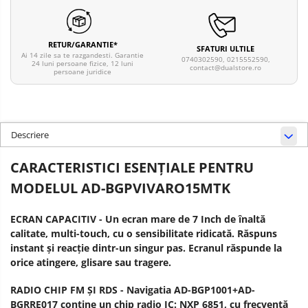
RETUR/GARANTIE*
SFATURI ULTILE
Ai 14 zile sa te razgandesti. Garantie
0740302590, 0215552590,
24 luni persoane fizice, 12 luni
contact@dualstore.ro
persoane juridice
Descriere
CARACTERISTICI ESENŢIALE PENTRU
MODELUL AD-BGPVIVARO15MTK
ECRAN CAPACITIV - Un ecran mare de 7 Inch de înaltă
calitate, multi-touch, cu o sensibilitate ridicată. Răspuns
instant și reacție dintr-un singur pas. Ecranul răspunde la
orice atingere, glisare sau tragere.
RADIO CHIP FM ȘI RDS - Navigatia AD-BGP1001+AD-
BGRRE017 conține un chip radio IC: NXP 6851, cu frecventă