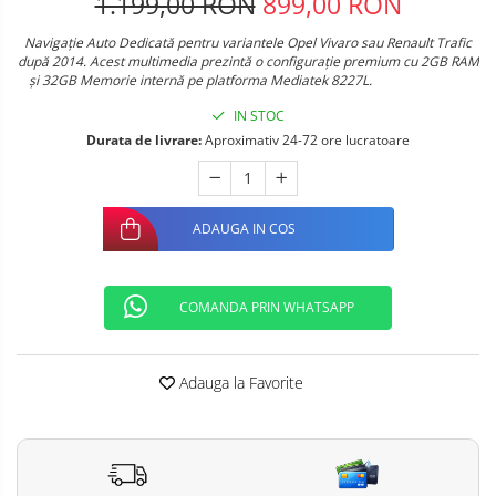
1.199,00 RON
899,00 RON
Telefoane mobile Oukitel
Telefoane mobile Ulefone
Navigație Auto Dedicată pentru variantele Opel Vivaro sau Renault Trafic
Telefoane mobile Unihertz
după 2014. Acest multimedia prezintă o configuraţie premium cu 2GB RAM
şi 32GB Memorie internă pe platforma Mediatek 8227L.
Telefoane mobile Cubot
IN STOC
Telefoane mobile Blackview
Durata de livrare:
Aproximativ 24-72 ore lucratoare
Telefoane mobile OSCAL
Telefoane mobile Fossibot
Telefoane mobile Lagenio
ADAUGA IN COS
Telefoane mobile Samsung
Telefoane mobile iSEN
Telefoane mobile F150
COMANDA PRIN WHATSAPP
Telefoane mobile HUAWEI
Telefoane mobile iHunt
Adauga la Favorite
Telefoane mobile Xiaomi
Telefoane mobile AGM
Telefoane mobile Realme
Telefoane mobile ZTE Nubia