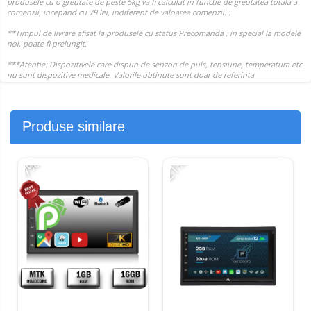
Produse similare
-21%
-
-7%