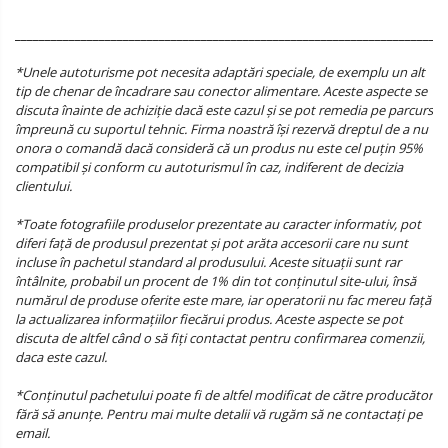
________________________________________________________________________
*Unele autoturisme pot necesita adaptări speciale, de exemplu un alt
tip de chenar de încadrare sau conector alimentare. Aceste aspecte se
discuta înainte de achiziție dacă este cazul și se pot remedia pe parcurs
împreună cu suportul tehnic. Firma noastră își rezervă dreptul de a nu
onora o comandă dacă consideră că un produs nu este cel puțin 95%
compatibil și conform cu autoturismul în caz, indiferent de decizia
clientului.
*Toate fotografiile produselor prezentate au caracter informativ, pot
diferi față de produsul prezentat și pot arăta accesorii care nu sunt
incluse în pachetul standard al produsului. Aceste situații sunt rar
întâlnite, probabil un procent de 1% din tot conținutul site-ului, însă
numărul de produse oferite este mare, iar operatorii nu fac mereu față
la actualizarea informațiilor fiecărui produs. Aceste aspecte se pot
discuta de altfel când o să fiți contactat pentru confirmarea comenzii,
daca este cazul.
*Conținutul pachetului poate fi de altfel modificat de către producător
fără să anunțe. Pentru mai multe detalii vă rugăm să ne contactați pe
email.