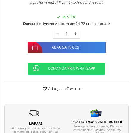
o performanță ridicată în sistemele Android.
Telefoane mobile ALTE BRANDURI
IN STOC
Durata de livrare:
Aproximativ 24-72 ore lucratoare
ADAUGA IN COS
COMANDA PRIN WHATSAPP
Adauga la Favorite
PLATESTI ASA CUM ITI DORESTI
LIVRARE
Rate egale fara dobanda, Plata cu
Ai livrare gratuita, cu verificare, la
card didactic, Easybox, Apple Pay,
comenzi de peste 1499 lei*. La