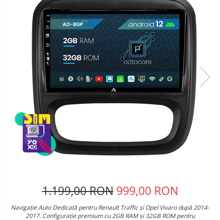
Telefoane mobile Oukitel
Telefoane mobile Ulefone
Telefoane mobile Unihertz
Telefoane mobile Cubot
Telefoane mobile Blackview
Telefoane mobile OSCAL
Telefoane mobile Fossibot
Telefoane mobile Lagenio
Telefoane mobile Samsung
Telefoane mobile iSEN
Telefoane mobile F150
Telefoane mobile HUAWEI
Telefoane mobile iHunt
Telefoane mobile Xiaomi
Telefoane mobile AGM
1.199,00 RON
999,00 RON
Telefoane mobile Realme
Navigație Auto Dedicată pentru Renault Traffic și Opel Vivaro după 2014-
Telefoane mobile ZTE Nubia
2017. Configurație premium cu 2GB RAM și 32GB ROM pentru