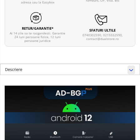
ramburs, OP, Visa, etc
adresa sau la Easybox
RETUR/GARANTIE*
SFATURI ULTILE
Ai 14 zile sa te razgandesti. Garantie
0740302590, 0215552590,
24 luni persoane fizice, 12 luni
contact@dualstore.ro
persoane juridice
Descriere