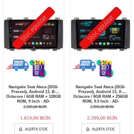
Telefoane mobile Oukitel
Aspiratoare Robot si accesorii
Telefoane mobile Ulefone
Stoc epuizat
Stoc epuizat
Telefoane mobile Unihertz
Telefoane mobile Cubot
Telefoane mobile Blackview
Telefoane mobile OSCAL
Telefoane mobile Fossibot
Telefoane mobile Lagenio
Telefoane mobile Samsung
Telefoane mobile iSEN
Telefoane mobile F150
Navigatie Seat Ateca (2016-
Navigatie Seat Ateca (2016-
Telefoane mobile HUAWEI
Prezent), Android 13, B-
Prezent), Android 13, X-
Telefoane mobile iHunt
Octacore / 6GB RAM + 128GB
Octacore / 8GB RAM + 256GB
ROM, 9 Inch - AD-
ROM, 9.5 Inch - AD-
Telefoane mobile Xiaomi
BGB9006+AD-BGRKIT045V2
BGX9008+AD-BGRKIT045V2
2.599,00 RON
2.999,00 RON
Telefoane mobile AGM
1.819,00 RON
2.399,00 RON
Telefoane mobile Realme
Telefoane mobile ZTE Nubia
ALERTA STOC
ALERTA STOC