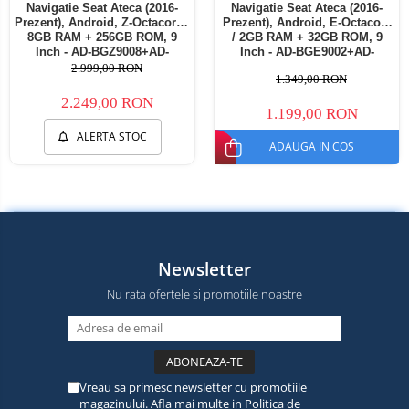
Navigatie Seat Ateca (2016-
Navigatie Seat Ateca (2016-
Prezent), Android, Z-Octacore /
Prezent), Android, E-Octacore
8GB RAM + 256GB ROM, 9
/ 2GB RAM + 32GB ROM, 9
Inch - AD-BGZ9008+AD-
Inch - AD-BGE9002+AD-
BGRKIT001
BGRKIT001
2.999,00 RON
1.349,00 RON
2.249,00 RON
1.199,00 RON
ALERTA STOC
ADAUGA IN COS
Newsletter
Nu rata ofertele si promotiile noastre
Vreau sa primesc newsletter cu promotiile
magazinului. Afla mai multe in
Politica de