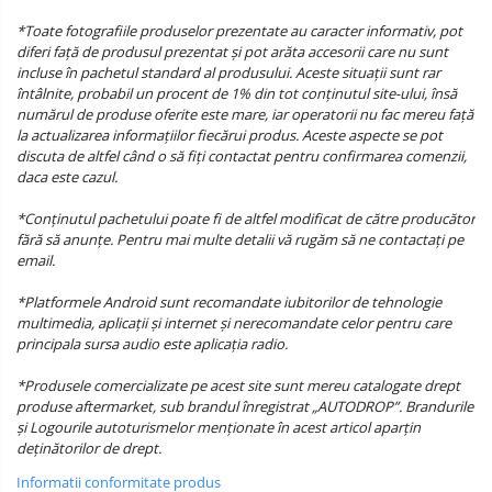
*Toate fotografiile produselor prezentate au caracter informativ, pot
diferi față de produsul prezentat și pot arăta accesorii care nu sunt
incluse în pachetul standard al produsului. Aceste situații sunt rar
întâlnite, probabil un procent de 1% din tot conținutul site-ului, însă
numărul de produse oferite este mare, iar operatorii nu fac mereu față
la actualizarea informațiilor fiecărui produs. Aceste aspecte se pot
discuta de altfel când o să fiți contactat pentru confirmarea comenzii,
daca este cazul.
*Conținutul pachetului poate fi de altfel modificat de către producător
fără să anunțe. Pentru mai multe detalii vă rugăm să ne contactați pe
email.
*Platformele Android sunt recomandate iubitorilor de tehnologie
multimedia, aplicații și internet și nerecomandate celor pentru care
principala sursa audio este aplicația radio.
*Produsele comercializate pe acest site sunt mereu catalogate drept
produse aftermarket, sub brandul înregistrat „AUTODROP”. Brandurile
și Logourile autoturismelor menționate în acest articol aparțin
deținătorilor de drept.
Informatii conformitate produs