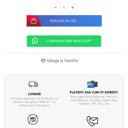
Telefoane mobile ALTE BRANDURI
ADAUGA IN COS
COMANDA PRIN WHATSAPP
Adauga la Favorite
PLATESTI ASA CUM ITI DORESTI
LIVRARE
Rate egale fara dobanda, Plata cu
Ai livrare gratuita, cu verificare, la
card didactic, Easybox, Apple Pay,
comenzi de peste 1499 lei*. La
ramburs, OP, Visa, etc
adresa sau la Easybox