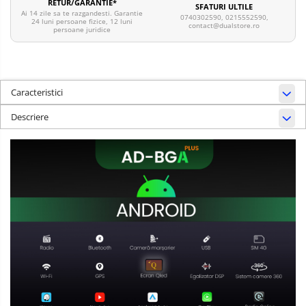
RETUR/GARANTIE*
SFATURI ULTILE
Ai 14 zile sa te razgandesti. Garantie
0740302590, 0215552590,
24 luni persoane fizice, 12 luni
contact@dualstore.ro
persoane juridice
Caracteristici
Descriere