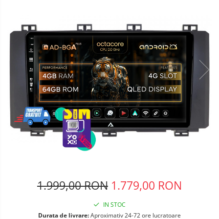
Telefoane mobile Oukitel
Telefoane mobile Ulefone
Telefoane mobile Unihertz
Telefoane mobile Cubot
Telefoane mobile Blackview
Telefoane mobile OSCAL
Telefoane mobile Fossibot
Telefoane mobile Lagenio
Telefoane mobile Samsung
Telefoane mobile iSEN
Telefoane mobile F150
Telefoane mobile HUAWEI
Telefoane mobile iHunt
Telefoane mobile Xiaomi
1.999,00 RON
1.779,00 RON
Telefoane mobile AGM
Telefoane mobile Realme
IN STOC
Telefoane mobile ZTE Nubia
Durata de livrare:
Aproximativ 24-72 ore lucratoare