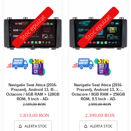
Telefoane mobile Oukitel
Telefoane mobile Ulefone
Stoc epuizat
Stoc epuizat
Telefoane mobile Unihertz
Telefoane mobile Cubot
Telefoane mobile Blackview
Telefoane mobile OSCAL
Telefoane mobile Fossibot
Telefoane mobile Lagenio
Telefoane mobile Samsung
Telefoane mobile iSEN
Telefoane mobile F150
Navigatie Seat Ateca (2016-
Navigatie Seat Ateca (2016-
Telefoane mobile HUAWEI
Prezent), Android 13, B-
Prezent), Android 13, X-
Telefoane mobile iHunt
Octacore / 6GB RAM + 128GB
Octacore / 8GB RAM + 256GB
ROM, 9 Inch - AD-
ROM, 9.5 Inch - AD-
Telefoane mobile Xiaomi
BGB9006+AD-BGRKIT045V2
BGX9008+AD-BGRKIT045V2
2.599,00 RON
2.999,00 RON
Telefoane mobile AGM
1.819,00 RON
2.399,00 RON
Telefoane mobile Realme
Telefoane mobile ZTE Nubia
ALERTA STOC
ALERTA STOC