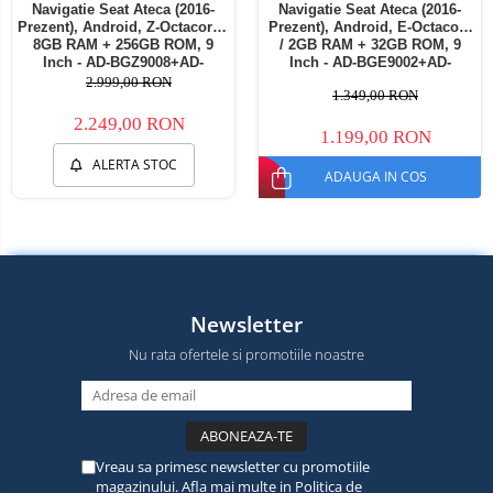
Navigatie Seat Ateca (2016-
Navigatie Seat Ateca (2016-
Prezent), Android, Z-Octacore /
Prezent), Android, E-Octacore
8GB RAM + 256GB ROM, 9
/ 2GB RAM + 32GB ROM, 9
Inch - AD-BGZ9008+AD-
Inch - AD-BGE9002+AD-
BGRKIT001
BGRKIT001
2.999,00 RON
1.349,00 RON
2.249,00 RON
1.199,00 RON
ALERTA STOC
ADAUGA IN COS
Newsletter
Nu rata ofertele si promotiile noastre
Vreau sa primesc newsletter cu promotiile
magazinului. Afla mai multe in
Politica de